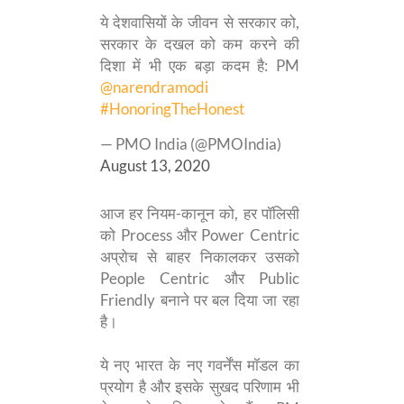
ये देशवासियों के जीवन से सरकार को,
सरकार के दखल को कम करने की
दिशा में भी एक बड़ा कदम है: PM
@narendramodi
#HonoringTheHonest
— PMO India (@PMOIndia)
August 13, 2020
आज हर नियम-कानून को, हर पॉलिसी
को Process और Power Centric
अप्रोच से बाहर निकालकर उसको
People Centric और Public
Friendly बनाने पर बल दिया जा रहा
है।
ये नए भारत के नए गवर्नेंस मॉडल का
प्रयोग है और इसके सुखद परिणाम भी