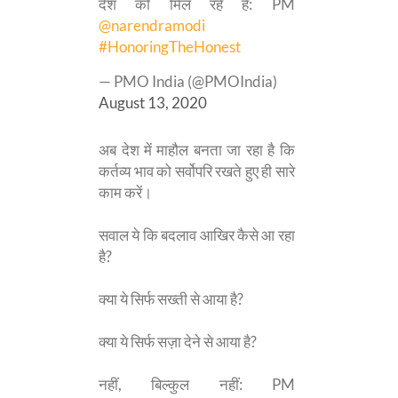
देश को मिल रहे हैं: PM
@narendramodi
#HonoringTheHonest
— PMO India (@PMOIndia)
August 13, 2020
अब देश में माहौल बनता जा रहा है कि
कर्तव्य भाव को सर्वोपरि रखते हुए ही सारे
काम करें।
सवाल ये कि बदलाव आखिर कैसे आ रहा
है?
क्या ये सिर्फ सख्ती से आया है?
क्या ये सिर्फ सज़ा देने से आया है?
नहीं, बिल्कुल नहीं: PM