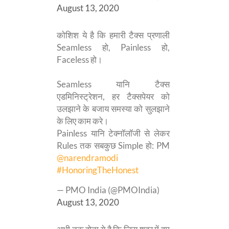
August 13, 2020
कोशिश ये है कि हमारी टैक्स प्रणाली
Seamless हो, Painless हो,
Faceless हो।
Seamless यानि टैक्स
एडमिनिस्ट्रेशन, हर टैक्सपेयर को
उलझाने के बजाय समस्या को सुलझाने
के लिए काम करे।
Painless यानि टेक्नॉलॉजी से लेकर
Rules तक सबकुछ Simple हो: PM
@narendramodi
#HonoringTheHonest
— PMO India (@PMOIndia)
August 13, 2020