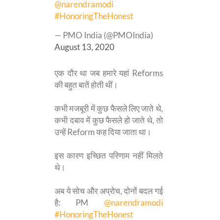
@narendramodi
#HonoringTheHonest
— PMO India (@PMOIndia)
August 13, 2020
एक दौर था जब हमारे यहां Reforms
की बहुत बातें होती थीं।
कभी मजबूरी में कुछ फैसले लिए जाते थे,
कभी दबाव में कुछ फैसले हो जाते थे, तो
उन्हें Reform कह दिया जाता था।
इस कारण इच्छित परिणाम नहीं मिलते
थे।
अब ये सोच और अप्रोच, दोनों बदल गई
है: PM
@narendramodi
#HonoringTheHonest