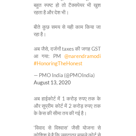
बहुत स्पष्ट हो तो टैक्सपेयर भी खुश
रहता है और देश भी।
बीते कुछ समय से यही काम किया जा
रहा है।
अब जैसे, दर्जनों taxes की जगह GST
आ गया: PM
@narendramodi
#HonoringTheHonest
— PMO India (@PMOIndia)
August 13, 2020
अब हाईकोर्ट में 1 करोड़ रुपए तक के
और सुप्रीम कोर्ट में 2 करोड़ रुपए तक
के केस की सीमा तय की गई है।
‘विवाद से विश्वास’ जैसी योजना से
कोशिश ये है कि ज्यादातर मामले कोर्ट से