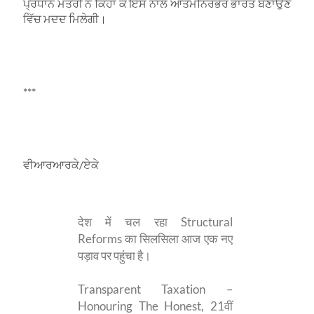
ਪ੍ਰਧਾਨ ਮੰਤਰੀ ਨੇ ਕਿਹਾ ਕ ਇਸ ਨਾਲ ਆਤਮਨਿਰਭਰ ਭਾਰਤ ਬਣਾਉਣ
ਵਿੱਚ ਮਦਦ ਮਿਲੇਗੀ।
***
ਵੀਆਰਆਰਕੇ/ਏਕੇ
देश में चल रहा Structural
Reforms का सिलसिला आज एक नए
पड़ाव पर पहुंचा है।
Transparent Taxation –
Honouring The Honest, 21वीं