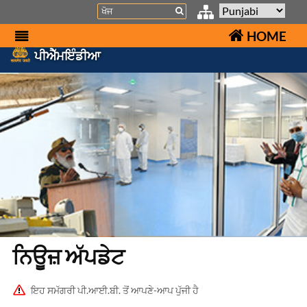
Search
HOME
ਪੀਐੱਮਇੰਡੀਆ
ਨਿਊਜ਼ ਅੱਪਡੇਟ
ਇਹ ਸਮੱਗਰੀ ਪੀ.ਆਈ.ਬੀ. ਤੋਂ ਆਪਣੇ-ਆਪ ਪੁੱਜੀ ਹੈ