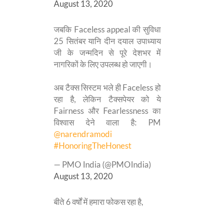
August 13, 2020
जबकि Faceless appeal की सुविधा
25 सितंबर यानि दीन दयाल उपाध्याय
जी के जन्मदिन से पूरे देशभर में
नागरिकों के लिए उपलब्ध हो जाएगी।
अब टैक्स सिस्टम भले ही Faceless हो
रहा है, लेकिन टैक्सपेयर को ये
Fairness और Fearlessness का
विश्वास देने वाला है: PM
@narendramodi
#HonoringTheHonest
— PMO India (@PMOIndia)
August 13, 2020
बीते 6 वर्षों में हमारा फोकस रहा है,