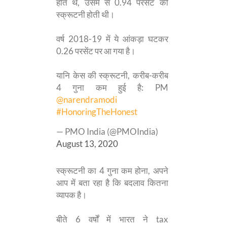
होते थे, उसमें से 0.94 परसेंट की
स्क्रूटनी होती थी।
वर्ष 2018-19 में ये आंकड़ा घटकर
0.26 परसेंट पर आ गया है।
यानि केस की स्क्रूटनी, करीब-करीब
4 गुना कम हुई है: PM
@narendramodi
#HonoringTheHonest
— PMO India (@PMOIndia)
August 13, 2020
स्क्रूटनी का 4 गुना कम होना, अपने
आप में बता रहा है कि बदलाव कितना
व्यापक है।
बीते 6 वर्षों में भारत ने tax