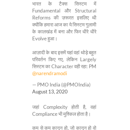
भारत के टैक्स सिस्टम में
Fundamental और Structural
Reforms की ज़रूरत इसलिए थी
क्योंकि हमारा आज का ये सिस्टम गुलामी
के कालखंड में बना और फिर धीरे धीरे
Evolve हुआ।
आज़ादी के बाद इसमें यहां वहां थोड़े बहुत
परिवर्तन किए गए, लेकिन Largely
सिस्टम का Character वही रहा: PM
@narendramodi
— PMO India (@PMOIndia)
August 13, 2020
जहां Complexity होती है, वहां
Compliance भी मुश्किल होता है।
कम से कम कानून हो, जो कानून हो वो