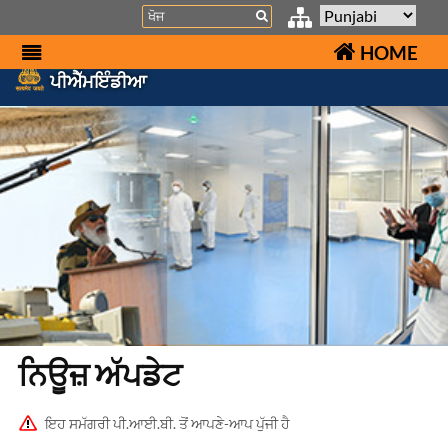
Search
HOME
ਪੀਐੱਮਇੰਡੀਆ
ਨਿਊਜ਼ ਅੱਪਡੇਟ
ਇਹ ਸਮੱਗਰੀ ਪੀ.ਆਈ.ਬੀ. ਤੋਂ ਆਪਣੇ-ਆਪ ਪੁੱਜੀ ਹੈ