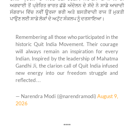
ਅਗਵਾਈ ਤੋਂ ਪ੍ਰੇਰਿਤ ਭਾਰਤ ਛੱਡੋ ਅੰਦੋਲਨ ਦੇ ਸੱਦੇ ਨੇ ਸਾਡੇ ਆਜ਼ਾਦੀ
ਸੰਗਰਾਮ ਵਿੱਚ ਨਵੀਂ ਊਰਜਾ ਭਰੀ ਅਤੇ ਬਸਤੀਵਾਦੀ ਰਾਜ ਤੋਂ ਮੁਕਤੀ
ਪਾਉਣ ਲਈ ਸਾਡੇ ਲੋਕਾਂ ਦੇ ਅਟੁੱਟ ਸੰਕਲਪ ਨੂੰ ਦਰਸਾਇਆ।
Remembering all those who participated in the
historic Quit India Movement. Their courage
will always remain an inspiration for every
Indian. Inspired by the leadership of Mahatma
Gandhi Ji, the clarion call of Quit India infused
new energy into our freedom struggle and
reflected…
— Narendra Modi (@narendramodi)
August 9,
2026
****