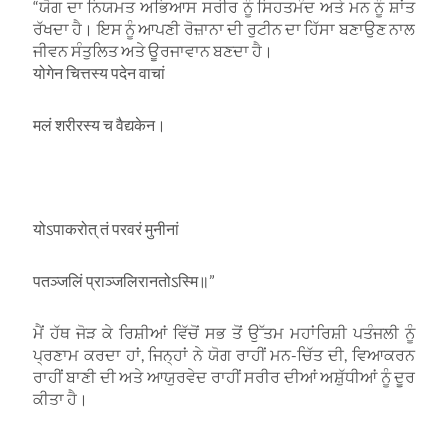
“ਯੋਗ ਦਾ ਨਿਯਮਤ ਅਭਿਆਸ ਸਰੀਰ ਨੂੰ ਸਿਹਤਮੰਦ ਅਤੇ ਮਨ ਨੂੰ ਸ਼ਾਂਤ
ਰੱਖਦਾ ਹੈ। ਇਸ ਨੂੰ ਆਪਣੀ ਰੋਜ਼ਾਨਾ ਦੀ ਰੁਟੀਨ ਦਾ ਹਿੱਸਾ ਬਣਾਉਣ ਨਾਲ
ਜੀਵਨ ਸੰਤੁਲਿਤ ਅਤੇ ਊਰਜਾਵਾਨ ਬਣਦਾ ਹੈ।
योगेन चित्तस्य पदेन वाचां
मलं शरीरस्य च वैद्यकेन।
योऽपाकरोत् तं परवरं मुनीनां
पतञ्जलिं प्राञ्जलिरानतोऽस्मि॥”
ਮੈਂ ਹੱਥ ਜੋੜ ਕੇ ਰਿਸ਼ੀਆਂ ਵਿੱਚੋਂ ਸਭ ਤੋਂ ਉੱਤਮ ਮਹਾਂਰਿਸ਼ੀ ਪਤੰਜਲੀ ਨੂੰ
ਪ੍ਰਣਾਮ ਕਰਦਾ ਹਾਂ, ਜਿਨ੍ਹਾਂ ਨੇ ਯੋਗ ਰਾਹੀਂ ਮਨ-ਚਿੱਤ ਦੀ, ਵਿਆਕਰਨ
ਰਾਹੀਂ ਬਾਣੀ ਦੀ ਅਤੇ ਆਯੁਰਵੇਦ ਰਾਹੀਂ ਸਰੀਰ ਦੀਆਂ ਅਸ਼ੁੱਧੀਆਂ ਨੂੰ ਦੂਰ
ਕੀਤਾ ਹੈ।