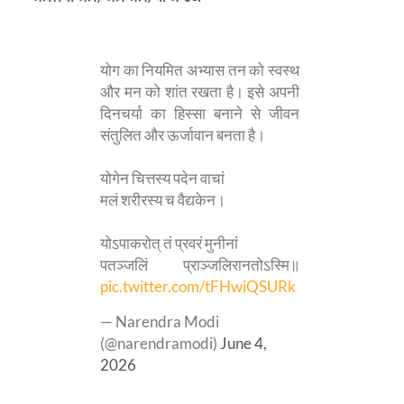
योग का नियमित अभ्यास तन को स्वस्थ
और मन को शांत रखता है। इसे अपनी
दिनचर्या का हिस्सा बनाने से जीवन
संतुलित और ऊर्जावान बनता है।
योगेन चित्तस्य पदेन वाचां
मलं शरीरस्य च वैद्यकेन।
योऽपाकरोत् तं प्रवरं मुनीनां
पतञ्जलिं प्राञ्जलिरानतोऽस्मि॥
pic.twitter.com/tFHwiQSURk
— Narendra Modi
(@narendramodi)
June 4,
2026