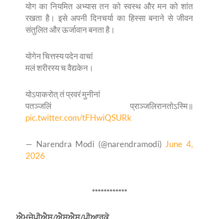
योग का नियमित अभ्यास तन को स्वस्थ और मन को शांत
रखता है। इसे अपनी दिनचर्या का हिस्सा बनाने से जीवन
संतुलित और ऊर्जावान बनता है।
योगेन चित्तस्य पदेन वाचां
मलं शरीरस्य च वैद्यकेन।
योऽपाकरोत् तं प्रवरं मुनीनां
पतञ्जलिं प्राञ्जलिरानतोऽस्मि॥
pic.twitter.com/tFHwiQSURk
— Narendra Modi (@narendramodi)
June 4,
2026
************
ਐਮਜੇਪੀਐਸ/ਐਸਐਸ/ਪੀਆਰਕੇ