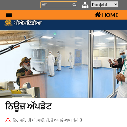
Search
HOME
ਪੀਐੱਮਇੰਡੀਆ
ਨਿਊਜ਼ ਅੱਪਡੇਟ
ਇਹ ਸਮੱਗਰੀ ਪੀ.ਆਈ.ਬੀ. ਤੋਂ ਆਪਣੇ-ਆਪ ਪੁੱਜੀ ਹੈ