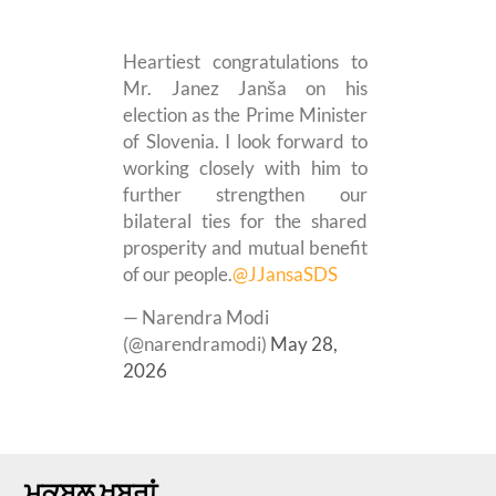
Heartiest congratulations to
Mr. Janez Janša on his
election as the Prime Minister
of Slovenia. I look forward to
working closely with him to
further strengthen our
bilateral ties for the shared
prosperity and mutual benefit
of our people.
@JJansaSDS
— Narendra Modi
(@narendramodi)
May 28,
2026
ਮਕਬੂਲ ਖ਼ਬਰਾਂ