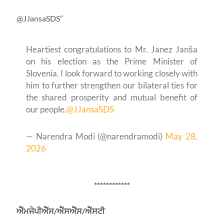
@JJansaSDS”
Heartiest congratulations to Mr. Janez Janša
on his election as the Prime Minister of
Slovenia. I look forward to working closely with
him to further strengthen our bilateral ties for
the shared prosperity and mutual benefit of
our people.
@JJansaSDS
— Narendra Modi (@narendramodi)
May 28,
2026
************
ਐੱਮਜੇਪੀਐੱਸ/ਐੱਸਐੱਸ/ਐੱਸਟੀ