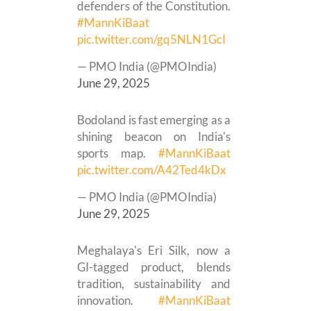
defenders of the Constitution.
#MannKiBaat
pic.twitter.com/gq5NLN1GcI
— PMO India (@PMOIndia)
June 29, 2025
Bodoland is fast emerging as a
shining beacon on India's
sports map.
#MannKiBaat
pic.twitter.com/A42Ted4kDx
— PMO India (@PMOIndia)
June 29, 2025
Meghalaya's Eri Silk, now a
GI-tagged product, blends
tradition, sustainability and
innovation.
#MannKiBaat