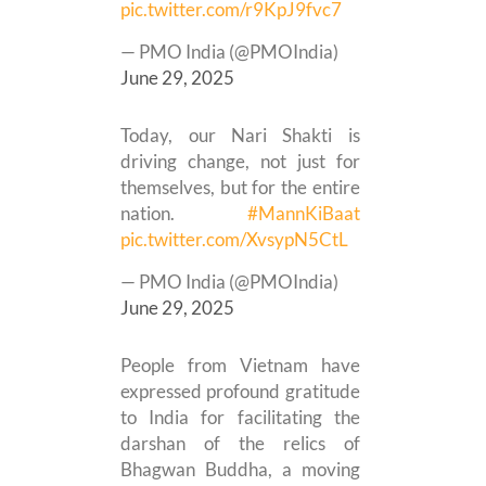
pic.twitter.com/r9KpJ9fvc7
— PMO India (@PMOIndia)
June 29, 2025
Today, our Nari Shakti is
driving change, not just for
themselves, but for the entire
nation.
#MannKiBaat
pic.twitter.com/XvsypN5CtL
— PMO India (@PMOIndia)
June 29, 2025
People from Vietnam have
expressed profound gratitude
to India for facilitating the
darshan of the relics of
Bhagwan Buddha, a moving