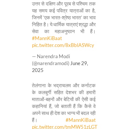
उत्तर से दक्षिण और पूरब से पश्चिम तक
यह समय कई पवित्र यात्राओं का है,
जिनमें ‘एक भारत-श्रेष्ठ भारत’ का भाव
निहित है। ये धार्मिक यात्राएं श्रद्धा और
सेवा का महाअनुष्ठान भी हैं।
#MannKiBaat
pic.twitter.com/8xBbIASWcy
— Narendra Modi
(@narendramodi)
June 29,
2025
तेलंगाना के भद्राचलम और कर्नाटक
के कलबुर्गी सहित देशभर की हमारी
माताओं-बहनों और बेटियों की ऐसी कई
कहानियां हैं, जो बताती हैं कि कैसे वे
अपने साथ ही देश का भाग्य भी बदल रही
हैं।
#MannKiBaat
pic.twitter.com/tmMW51zLGT