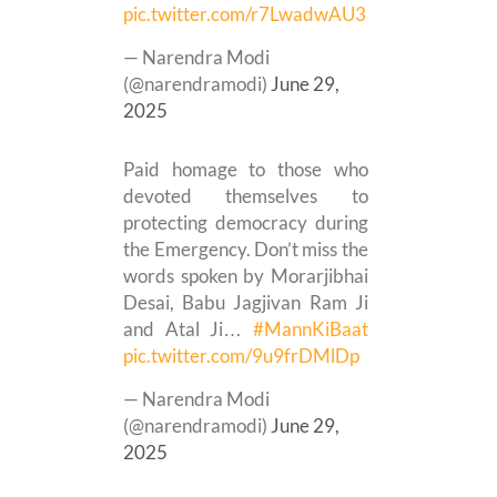
pic.twitter.com/r7LwadwAU3
— Narendra Modi
(@narendramodi)
June 29,
2025
Paid homage to those who
devoted themselves to
protecting democracy during
the Emergency. Don’t miss the
words spoken by Morarjibhai
Desai, Babu Jagjivan Ram Ji
and Atal Ji…
#MannKiBaat
pic.twitter.com/9u9frDMlDp
— Narendra Modi
(@narendramodi)
June 29,
2025