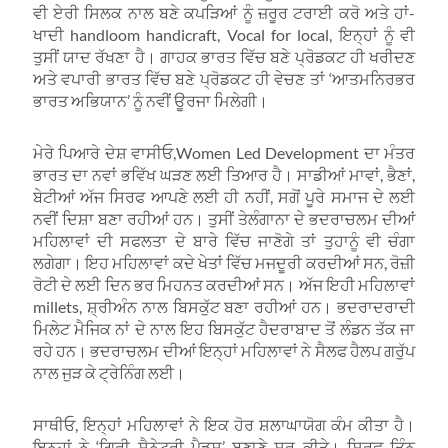
ਵੀ ਏਰੀ ਸਿਲਕ ਨਾਲ ਬਣੇ ਕਪੜਿਆਂ ਨੂੰ ਜ਼ਰੂਰ ਟਰਾਈ ਕਰੋ ਅਤੇ ਹਾਂ-
ਖਾਦੀ handloom handicraft, Vocal for local, ਇਨ੍ਹਾਂ ਨੂੰ ਵੀ
ਤੁਸੀਂ ਯਾਦ ਰੱਖਣਾ ਹੈ। ਗਾਹਕ ਭਾਰਤ ਵਿੱਚ ਬਣੇ ਪ੍ਰੋਡਕਟ ਹੀ ਖਰੀਦਣ
ਅਤੇ ਵਪਾਰੀ ਭਾਰਤ ਵਿੱਚ ਬਣੇ ਪ੍ਰੋਡਕਟ ਹੀ ਵੇਚਣ ਤਾਂ ‘ਆਤਮਨਿਰਭਰ
ਭਾਰਤ ਅਭਿਯਾਨ’ ਨੂੰ ਨਵੀਂ ਊਰਜਾ ਮਿਲੇਗੀ।
ਮੇਰੇ ਪਿਆਰੇ ਦੇਸ਼ ਵਾਸੀਓ,Women Led Development ਦਾ ਮੰਤਰ
ਭਾਰਤ ਦਾ ਨਵਾਂ ਭਵਿੱਖ ਘੜਣ ਲਈ ਤਿਆਰ ਹੈ। ਸਾਡੀਆਂ ਮਾਵਾਂ, ਭੈਣਾਂ,
ਬੇਟੀਆਂ ਅੱਜ ਸਿਰਫ ਆਪਣੇ ਲਈ ਹੀ ਨਹੀਂ, ਸਗੋਂ ਪੂਰੇ ਸਮਾਜ ਦੇ ਲਈ
ਨਵੀਂ ਦਿਸ਼ਾ ਬਣਾ ਰਹੀਆਂ ਹਨ। ਤੁਸੀਂ ਤੇਲੰਗਾਨਾ ਦੇ ਭਦਰਾਚਲਮ ਦੀਆਂ
ਮਹਿਲਾਵਾਂ ਦੀ ਸਫਲਤਾ ਦੇ ਬਾਰੇ ਵਿੱਚ ਜਾਣੋਗੇ ਤਾਂ ਤੁਹਾਨੂੰ ਵੀ ਚੰਗਾ
ਲਗੇਗਾ। ਇਹ ਮਹਿਲਾਵਾਂ ਕਦੇ ਖੇਤਾਂ ਵਿੱਚ ਮਜਦੂਰੀ ਕਰਦੀਆਂ ਸਨ, ਰੋਜ਼ੀ
ਰੋਟੀ ਦੇ ਲਈ ਦਿਨ ਭਰ ਮਿਹਨਤ ਕਰਦੀਆਂ ਸਨ। ਅੱਜ ਇਹੀ ਮਹਿਲਾਵਾਂ
millets, ਸ਼੍ਰੀਅੰਨ ਨਾਲ ਬਿਸਕੁੱਟ ਬਣਾ ਰਹੀਆਂ ਹਨ। ਭਦਰਾਦਰਾਦੀ
ਮਿਲੇਟ ਮੈਜਿਕ ਨਾਂ ਦੇ ਨਾਲ ਇਹ ਬਿਸਕੁੱਟ ਹੈਦਰਾਬਾਦ ਤੋਂ ਲੰਡਨ ਤੱਕ ਜਾ
ਰਹੇ ਹਨ। ਭਦਰਾਚਲਮ ਦੀਆਂ ਇਨ੍ਹਾਂ ਮਹਿਲਾਵਾਂ ਨੇ ਸੈਲਫ ਹੈਲਪ ਗਰੁੱਪ
ਨਾਲ ਜੁੜ ਕੇ ਟ੍ਰੇਨਿੰਗ ਲਈ।
ਸਾਥੀਓ, ਇਨ੍ਹਾਂ ਮਹਿਲਾਵਾਂ ਨੇ ਇਕ ਹੋਰ ਸ਼ਲਾਘਾਯੋਗ ਕੰਮ ਕੀਤਾ ਹੈ।
ਇਨ੍ਹਾਂ ਨੇ ‘ਗਿਰੀ ਸੈਨੇਟਰੀ ਪੈਡਸ’ ਬਣਾਣੇ ਸ਼ੁਰੂ ਕੀਤੇ। ਸਿਰਫ ਤਿੰਨ