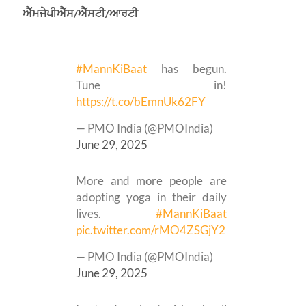
ਐੱਮਜੇਪੀਐੱਸ/ਐੱਸਟੀ/ਆਰਟੀ
#MannKiBaat
has begun.
Tune in!
https://t.co/bEmnUk62FY
— PMO India (@PMOIndia)
June 29, 2025
More and more people are
adopting yoga in their daily
lives.
#MannKiBaat
pic.twitter.com/rMO4ZSGjY2
— PMO India (@PMOIndia)
June 29, 2025