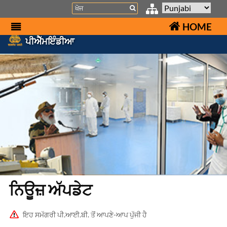
Search
HOME
ਪੀਐੱਮਇੰਡੀਆ
ਨਿਊਜ਼ ਅੱਪਡੇਟ
ਇਹ ਸਮੱਗਰੀ ਪੀ.ਆਈ.ਬੀ. ਤੋਂ ਆਪਣੇ-ਆਪ ਪੁੱਜੀ ਹੈ