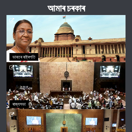
আমাৰ চৰকাৰ
ভাৰতৰ ৰাষ্ট্ৰপতি
ৰাজ্যসভা