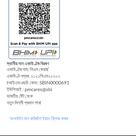
স্থানীয় দান একাউণ্টৰ বিৱৰণ
একাউণ্টৰ নাম: পিএম কেয়াৰ্ছ
একাউণ্ট নম্বৰ: ২১২১পিএম২০২০২
Iআইএফএছচি কোড: SBIN0000691
ইউপিআই : pmcares@sbi
ভাৰতীয় ষ্টেট বেংক
নতুন দিল্লী প্ৰধান শাখা
অনলাইন দান কৰিবলৈ ইয়াত ক্লিক কৰক