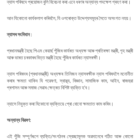
ন্যাস পৰিষদে প্ৰয়োজন বুলি বিবেচনা কৰা এনে ধৰণৰ অন্যান্য পদক্ষেপ গ্ৰহণ কৰা।
আন যিকোনো কাৰ্যকলাপ কৰিবলৈ, যি ওপৰোক্ত উদ্দেশ্যসমূহৰ সৈতে অসংগত নহয়।
ন্যাসৰ সংবিধান :
প্ৰধানমন্ত্ৰী হৈছে পিএম কেয়াৰ্ছ পুঁজিৰ কাৰ্যৰত অধ্যক্ষ আৰু প্ৰতিৰক্ষা মন্ত্ৰী, গৃহ মন্ত্ৰী
আৰু ভাৰত চৰকাৰৰ বিত্ত মন্ত্ৰী হৈছে পুঁজিৰ কাৰ্যৰত ন্যাসৰক্ষী।
ন্যাস পৰিষদৰ (প্ৰধানমন্ত্ৰী) অধ্যক্ষৰ তিনিজন ন্যাসৰক্ষীক ন্যাস পৰিষদলৈ মনোনীত
কৰাৰ ক্ষমতা থাকিব যি গৱেষণা, স্বাস্থ্য, বিজ্ঞান, সামাজিক কাম, আইন, ৰাজহুৱা
প্ৰশাসন আৰু সমাজ সেৱাৰ ক্ষেত্ৰত বিশিষ্ট ব্যক্তি হ’ব।
ন্যাসে নিযুক্ত কৰা যিকোনো ব্যক্তিয়ে প্ৰো বোনো ক্ষমতাত কাম কৰিব।
অন্যান্য বিৱৰণ:
এই পুঁজি সম্পূৰ্ণৰূপে ব্যক্তি/সংগঠনৰ স্বেচ্ছামূলক অৱদানেৰে গঠিত আৰু কোনো