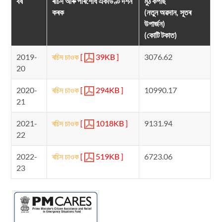
বৰ্ষ
ৰচিদ আৰু পৰিশোধ একাউণ্ট দৰ্শন
মুঠ কৰ্পাছ
কৰক
(নতুন অৱদান, সূতৰ
উপাৰ্জন)
(কোটি টকাত)
2019-
ৰচিদ চাওক
[
39KB ]
3076.62
20
2020-
ৰচিদ চাওক
[
294KB ]
10990.17
21
2021-
ৰচিদ চাওক
[
1018KB ]
9131.94
22
2022-
ৰচিদ চাওক
[
519KB ]
6723.06
23