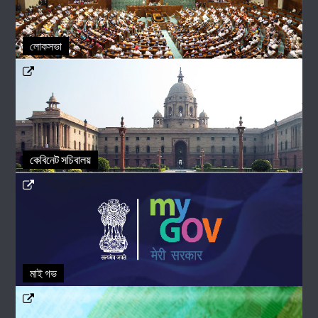
লোকসভা
কেবিনেট সচিবালয়
মাই গভ