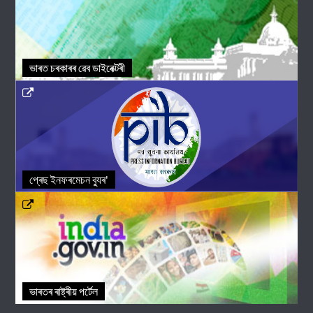
ভাৰত চৰকাৰৰ ৱেব ডাইৰেক্টৰী
প্ৰেছ ইনফৰমেচন ব্যুৰ'
ভাৰতৰ ৰাষ্ট্ৰীয় পৰ্টেল