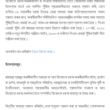
যিকোনো ধৰণৰ জৰুৰীকালীন বা সংকটৰ পৰিস্থিতিৰ সৈতে মোকাবিলা কৰাৰ প্ৰাথমিক
উদ্দেশ্যৰ অৰ্থে এক সমৰ্পিত পুঁজিৰ প্ৰয়োজনীয়তাত গুৰুত্ব প্ৰদান কৰি, যেনে
ক’ভিড-১৯ মহামাৰীৰ দ্বাৰা উদ্ভৱ হোৱা সমস্যা আৰু ক্ষতিগ্ৰস্তসকলক সকাহ
প্ৰদান কৰাৰ বাবে, ‘জৰুৰীকালীন পৰিস্থিতিত প্ৰধানমন্ত্ৰীৰ নাগৰিক সহায় আৰু সাহায্য
পুঁজি(পিএম কেয়াৰ্ছ ফাণ্ড)’ নামৰ এক ৰাজহুৱা দাতব্য ন্যাস স্থাপন কৰা হৈছে। পিএম
কেয়াৰ্ছ পুঁজি এটা ৰাজহুৱা দাতব্য ন্যাস হিচাপে পঞ্জীয়ন কৰা হৈছে। ২৭ মাৰ্চ, ২০২০
তাৰিখে নতুন দিল্লীত পঞ্জীয়ন আইন, ১৯০৮-ৰ অধীনত পিএম কেয়াৰ্ছ পুঁজিৰ ট্ৰাষ্ট ডীড
পঞ্জীয়ন কৰা হৈছে।
অনলাইন দান কৰিবলৈ
ইয়াত ক্লিক কৰক।
উদ্দেশ্যসমূহ :
ৰাজহুৱা স্বাস্থ্য জৰুৰীকালীন অৱস্থা বা আন যিকোনো ধৰণৰ জৰুৰীকালীন ঘটনা, দুৰ্যোগ
বা দুৰ্দশা, মানৱসৃষ্ট বা প্ৰাকৃতিক পৰিঘটনা, স্বাস্থ্যসেৱা বা ফাৰ্মাচিউটিকেল সুবিধা সৃষ্টি বা
উন্নীতকৰণ, অন্যান্য প্ৰয়োজনীয় আন্তঃগাঁথনি, প্ৰাসংগিক গৱেষণা বা আন
যিকোনো ধৰণৰ সমৰ্থনৰ সৈতে সম্পৰ্কিত যিকোনো ধৰণৰ সাহায্য বা সহায় কৰা।
বিত্তীয় সাহায্য প্ৰদান কৰিবলৈ, ধনৰ অনুদান প্ৰদান কৰা বা প্ৰভাৱিত লোকসকলক