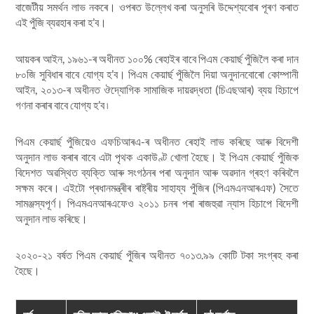
বাজেটীয় সমৰ্থন লাভ নকৰে। ওপৰত উল্লেখ কৰা অনুসৰি উদ্দেশ্যবোৰ পূৰণ কৰাত
এই পুঁজি ব্যৱহাৰ কৰা হ’ব।
আয়কৰ আইন, ১৯৬১-ৰ অধীনত ১০০% ৰেহাইৰ বাবে পিএম কেয়াৰ্ছ পুঁজিলৈ কৰা দান
৮০জি সুবিধাৰ বাবে যোগ্য হ’ব। পিএম কেয়াৰ্ছ পুঁজিলৈ দিয়া অনুদানবোৰো কোম্পানী
আইন, ২০১৩-ৰ অধীনত ঔদ্যোগিক সামাজিক দায়ৱদ্ধতা (চিএছআৰ) ব্যয় হিচাপে
গণনা কৰাৰ বাবে যোগ্য হ’ব ৷
পিএম কেয়াৰ্ছ পুঁজিয়েও এফচিআৰএ-ৰ অধীনত ৰেহাই লাভ কৰিছে আৰু বিদেশী
অনুদান লাভ কৰাৰ বাবে এটা পৃথক একাউণ্ট খোলা হৈছে। ই পিএম কেয়াৰ্ছ পুঁজিক
বিদেশত অৱস্থিত ব্যক্তি আৰু সংগঠনৰ পৰা অনুদান আৰু অৱদান গ্ৰহণ কৰিবলৈ
সক্ষম কৰে। এইটো প্ৰধানমন্ত্ৰীৰ ৰাষ্ট্ৰীয় সাহায্য পুঁজিৰ (পিএমএনআৰএফ) সৈতে
সামঞ্জস্যপূৰ্ণ। পিএমএনআৰএফেও ২০১১ চনৰ পৰা ৰাজহুৱা ন্যাস হিচাপে বিদেশী
অনুদান লাভ কৰিছে।
২০২০-২১ বৰ্ষত পিএম কেয়াৰ্ছ পুঁজিৰ অধীনত ৭০১৩.৯৯ কোটি টকা সংগ্ৰহ কৰা
হৈছে।