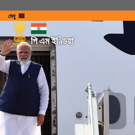
মেনু
পি এম ইণ্ডিয়া