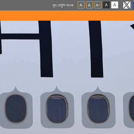
A
A
মূল মেনুলৈ যাওক
A
A
A
-
+