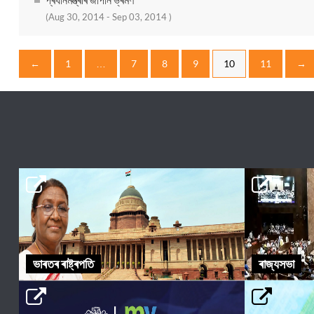
(Aug 30, 2014 - Sep 03, 2014 )
←
1
…
7
8
9
10
11
→
ভাৰতৰ ৰাষ্ট্ৰপতি
ৰাজ্যসভা