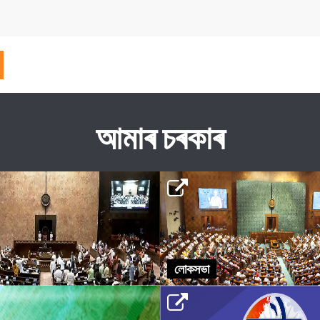
আমাৰ চৰকাৰ
লোকসভা