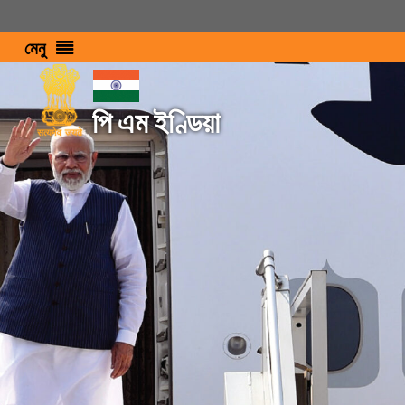
মেনু
পি এম ইণ্ডিয়া