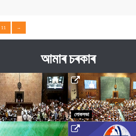
11
→
আমাৰ চৰকাৰ
লোকসভা