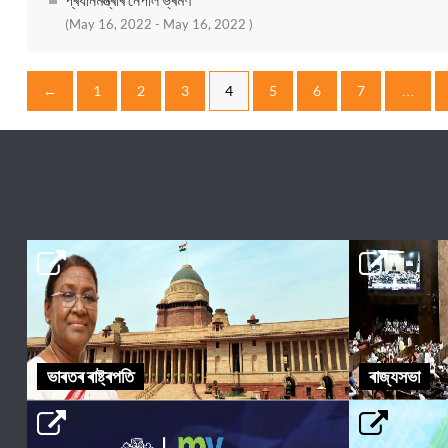
(May 16, 2022 - May 16, 2022 )
←
1
2
3
4
5
6
7
…
ভাৰতৰ ৰাষ্ট্ৰপতি
ৰাজ্যসভা