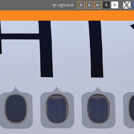
A
A
মূল মেনুলৈ যাওক
A
A
A
-
+