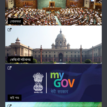
লোকসভা
কেবিনেট সচিবালয়
মাই গভ