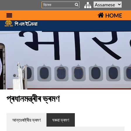
Search
HOME
পি এম ইণ্ডিয়া
প্ৰধানমন্ত্ৰীৰ ভ্ৰমণ
আন্তঃৰাষ্ট্ৰীয় ভ্ৰমণ
ঘৰুৱা ভ্ৰমণ