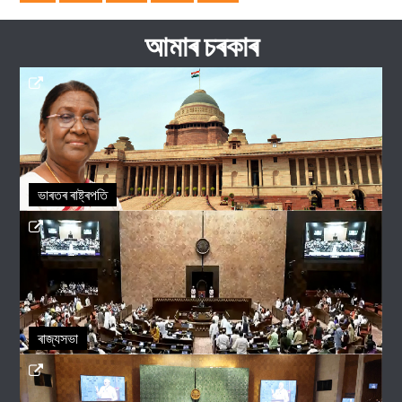
আমাৰ চৰকাৰ
ভাৰতৰ ৰাষ্ট্ৰপতি
ৰাজ্যসভা