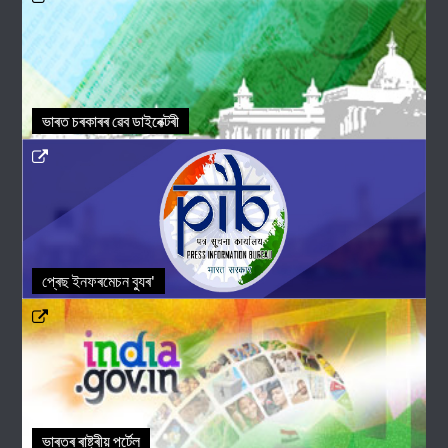
ভাৰত চৰকাৰৰ ৱেব ডাইৰেক্টৰী
প্ৰেছ ইনফৰমেচন ব্যুৰ'
ভাৰতৰ ৰাষ্ট্ৰীয় পৰ্টেল