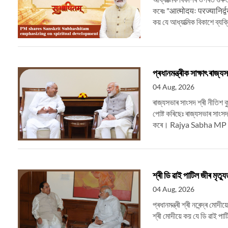
কৰেঃ "आत्मोदयः परज्यानिर्द्
কয় যে আধ্যাত্মিক বিকাশে ব্যক্
প্ৰধানমন্ত্ৰীক সাক্ষাৎ ৰাজ্
04 Aug, 2026
ৰাজ্যসভাৰ সাংসদ শ্ৰী নীতিশ কুম
পোষ্ট কৰিছেঃ ৰাজ্যসভাৰ স
কৰে। Rajya Sabha MP S
শ্ৰী ডি ৱাই পাটিল জীৰ মৃত্য
04 Aug, 2026
প্ৰধানমন্ত্ৰী শ্ৰী নৰেন্দ্ৰ মো
শ্ৰী মোদীয়ে কয় যে ডি ৱাই প