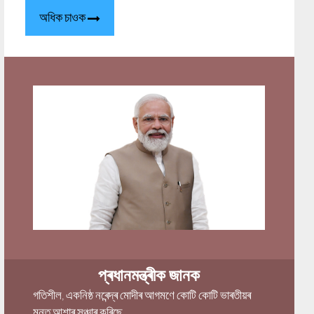
অধিক চাওক
প্ৰধানমন্ত্ৰীক জানক
গতিশীল, একনিষ্ঠ নৰেন্দ্ৰ মোদীৰ আগমণে কোটি কোটি ভাৰতীয়ৰ
মনত আশাৰ সঞ্চাৰ কৰিছে