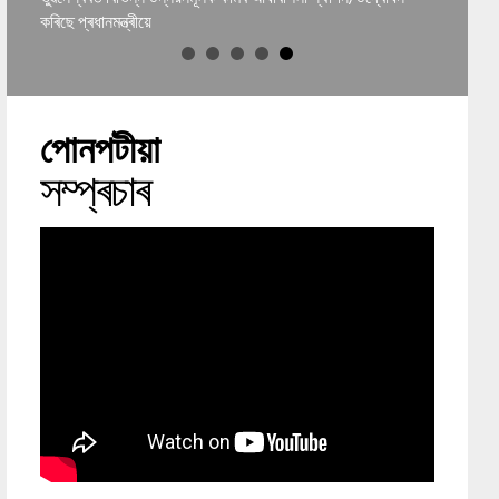
কৰিছে প্ৰধানমন্ত্ৰীয়ে
পোনপটীয়া
সম্প্ৰচাৰ