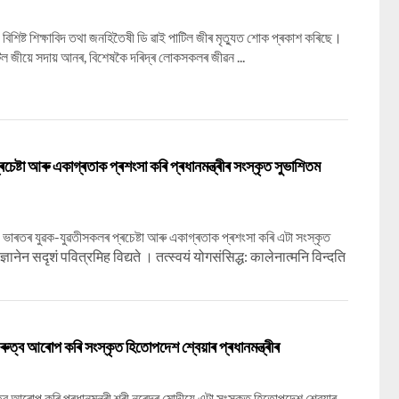
দীয়ে বিশিষ্ট শিক্ষাবিদ তথা জনহিতৈষী ডি ৱাই পাটিল জীৰ মৃত্যুত শোক প্ৰকাশ কৰিছে।
াটিল জীয়ে সদায় আনৰ, বিশেষকৈ দৰিদ্ৰ লোকসকলৰ জীৱন ...
েষ্টা আৰু একাগ্ৰতাক প্ৰশংসা কৰি প্ৰধানমন্ত্ৰীৰ সংস্কৃত সুভাশিতম
োদীয়ে ভাৰতৰ যুৱক-যুৱতীসকলৰ প্ৰচেষ্টা আৰু একাগ্ৰতাক প্ৰশংসা কৰি এটা সংস্কৃত
ज्ञानेन सदृशं पवित्रमिह विद्यते । तत्स्वयं योगसंसिद्ध: कालेनात्मनि विन्दति
ৰুত্ব আৰোপ কৰি সংস্কৃত হিতোপদেশ শ্বেয়াৰ প্ৰধানমন্ত্ৰীৰ
ব আৰোপ কৰি প্ৰধানমন্ত্ৰী শ্ৰী নৰেন্দ্ৰ মোদীয়ে এটা সংস্কৃত হিতোপদেশ শ্বেয়াৰ