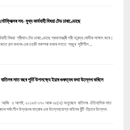
 নেটফ্লিক্সৰ সহ- মুখ্য কাৰ্যবাহী বিষয়া টেড চাৰাণ্ডোছে
যবাহী বিষয়া শ্ৰীমান টেড চাৰাণ্ডোছে প্ৰধানমন্ত্ৰী শ্ৰী নৰেন্দ্ৰ মোদীক সাক্ষাৎ কৰে।
ভাৰতত গল্প কথনৰ এক চহকী পৰম্পৰা থকাৰ লগতে প্ৰচুৰ সৃষ্টিশীল ...
াতিলৰ সাত বছৰ পূৰ্তি উপলক্ষ্যে ইয়াৰ গুৰুত্বৰ কথা উল্লেখ কৰিলে
ৰ মোদীয়ে আজি ৫ আগষ্ট, ২০১৯ত ৩৭০ আৰু ৩৫(এ) অনুচ্ছেদ বাতিলৰ ঐতিহাসিক সাত
ৰতৰ সৰ্বাংগীন উন্নয়নৰ যাত্ৰাৰ এক উল্লেখযোগ্য মাইলৰ খুঁটি হিচাবে উল্লেখ