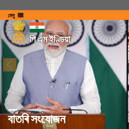
মেনু
পি এম ইণ্ডিয়া
বাতৰি সংযোজন