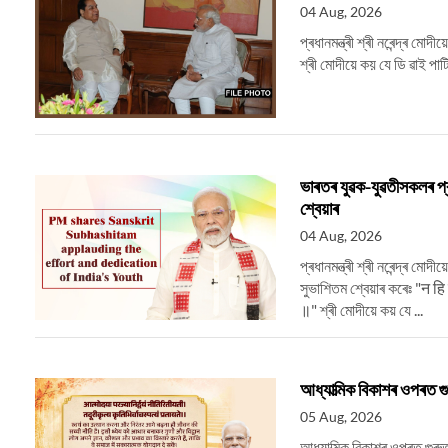
04 Aug, 2026
প্ৰধানমন্ত্ৰী শ্ৰী নৰেন্দ্ৰ মো
শ্ৰী মোদীয়ে কয় যে ডি ৱাই প
ভাৰতৰ যুৱক-যুৱতীসকলৰ প্ৰচ
শ্বেয়াৰ
04 Aug, 2026
প্ৰধানমন্ত্ৰী শ্ৰী নৰেন্দ্ৰ ম
সুভাশিতম শ্বেয়াৰ কৰেঃ "न हि 
॥" শ্ৰী মোদীয়ে কয় যে ...
আধ্যাত্মিক বিকাশৰ ওপৰত গু
05 Aug, 2026
আধ্যাত্মিক বিকাশৰ ওপৰত গুৰুত্