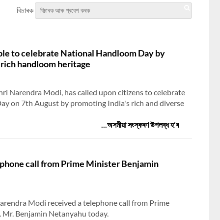
বিচাৰক
ple to celebrate National Handloom Day by
 rich handloom heritage
hri Narendra Modi, has called upon citizens to celebrate
y on 7th August by promoting India's rich and diverse
...অসমীয়া সংস্কৰণ উপলব্ধ হ’ব
ephone call from Prime Minister Benjamin
Narendra Modi received a telephone call from Prime
.E. Mr. Benjamin Netanyahu today.
়ত প্ৰধানমন্ত্ৰীৰ ভাষণ
ৰাজস্থানৰ জয়পুৰত ‘এক বৰ্ষ-পৰিনাম উৎকৰ্ষ’ কাৰ্যসূচীত প্ৰধানমন্ত্ৰ