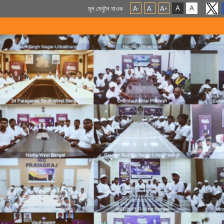
A
A
মূল মেনুলৈ যাওক
A
A
A
-
+