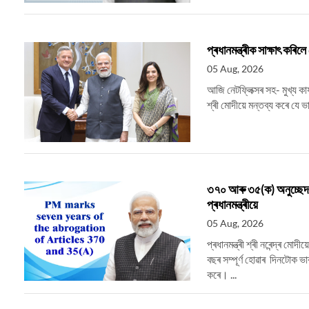
প্ৰধানমন্ত্ৰীক সাক্ষাৎ কৰিলে
05 Aug, 2026
আজি নেটফ্লিক্সৰ সহ- মুখ্য কাৰ্
শ্ৰী মোদীয়ে মন্তব্য কৰে যে 
৩৭০ আৰু ৩৫(ক) অনুচ্ছেদ ব
প্ৰধানমন্ত্ৰীয়ে
05 Aug, 2026
প্ৰধানমন্ত্ৰী শ্ৰী নৰেন্দ্
বছৰ সম্পূৰ্ণ হোৱাৰ দিনটোক ভা
কৰে। ...