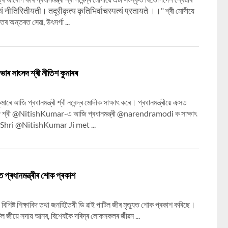
वयं नीतिरितीयती। तदूरीकृत्य कृतिभिर्वाचस्पत्यं प्रतायते ।।" শ্ৰী মোদীয়ে
তিৰ অন্তৰত সেৱা, উৎসৰ্গা ...
যসভাৰ সাংসদ শ্ৰী নীতিশ কুমাৰৰ
াৰে আজি প্ৰধানমন্ত্ৰী শ্ৰী নৰেন্দ্ৰ মোদীক সাক্ষাৎ কৰে। প্ৰধানমন্ত্ৰীয়ে এক্সত
াংসদ শ্ৰী @NitishKumar-এ আজি প্ৰধানমন্ত্ৰী @narendramodi ক সাক্ষাৎ
hri @NitishKumar Ji met ...
ুত প্ৰধানমন্ত্ৰীৰ শোক প্ৰকাশ
দীয়ে বিশিষ্ট শিক্ষাবিদ তথা জনহিতৈষী ডি ৱাই পাটিল জীৰ মৃত্যুত শোক প্ৰকাশ কৰিছে।
াটিল জীয়ে সদায় আনৰ, বিশেষকৈ দৰিদ্ৰ লোকসকলৰ জীৱন ...