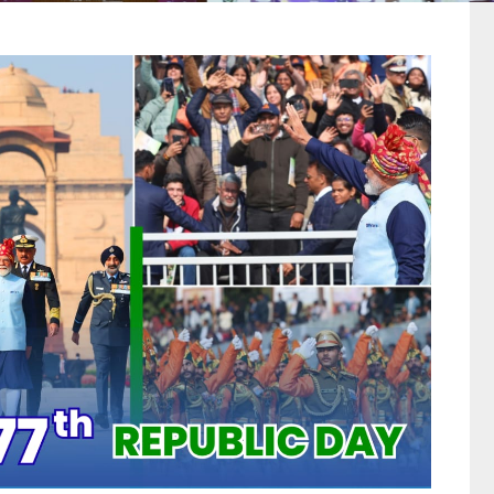
ৰীৰ অভিনন্দন
স্বামিত্ব আঁচনিৰ অধীনত সম্পত্তি কাৰ্ড বিতৰণৰ সময়ত হিতাধিক
সৈতে প্ৰধানমন্ত্ৰীৰ মত-বিনিময় আৰু প্ৰদান কৰা ভাষণৰ অসমীয়া অ