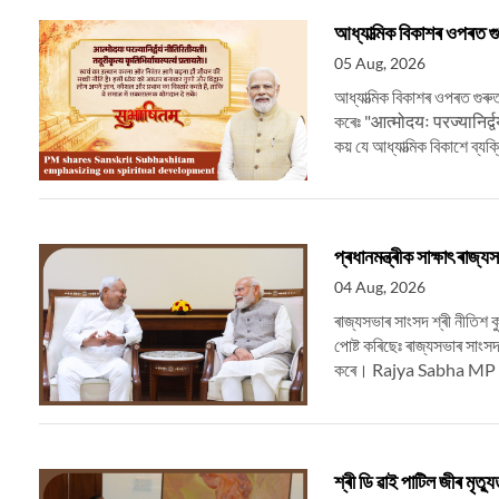
আধ্যাত্মিক বিকাশৰ ওপৰত গু
05 Aug, 2026
আধ্যাত্মিক বিকাশৰ ওপৰত গুৰুত্
কৰেঃ "आत्मोदयः परज्यानिर्द्
কয় যে আধ্যাত্মিক বিকাশে ব্যক্
প্ৰধানমন্ত্ৰীক সাক্ষাৎ ৰাজ্
04 Aug, 2026
ৰাজ্যসভাৰ সাংসদ শ্ৰী নীতিশ কুম
পোষ্ট কৰিছেঃ ৰাজ্যসভাৰ স
কৰে। Rajya Sabha MP S
শ্ৰী ডি ৱাই পাটিল জীৰ মৃত্য