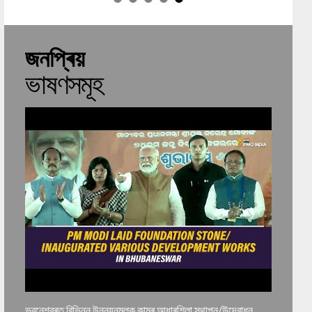
জনপ্ৰিয়
ভাষণসমূহ
ীৰ ভাষণ
ভুৱনেশ্বৰত বিভিন্ন উন্নয়নমূলক কামৰ আধাৰশিলা স্থাপন/উদ্বোধন