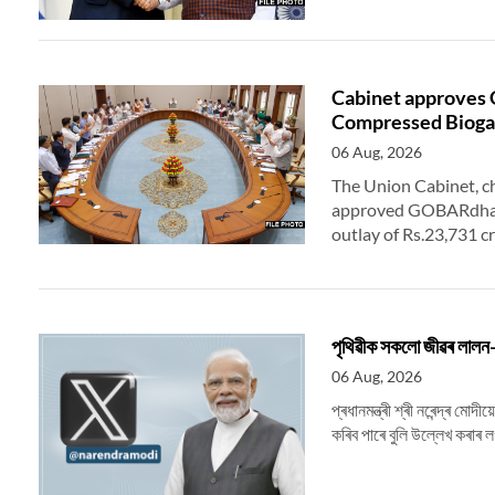
Cabinet approves 
Compressed Biogas,
06 Aug, 2026
The Union Cabinet, c
approved GOBARdhan, 
outlay of Rs.23,731 cr
পৃথিৱীক সকলো জীৱৰ লালন-পা
06 Aug, 2026
প্ৰধানমন্ত্ৰী শ্ৰী নৰেন্দ্ৰ ম
কৰিব পাৰে বুলি উল্লেখ কৰাৰ 