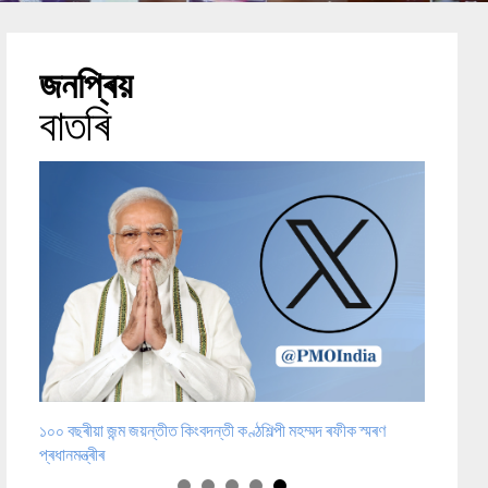
জনপ্ৰিয়
বাতৰি
াৰীসকলৰ
১০০ বছৰীয়া জন্ম জয়ন্তীত কিংবদন্তী কণ্ঠশিল্পী মহম্মদ ৰফীক স্মৰণ
নুবাদ
প্ৰধানমন্ত্ৰীৰ