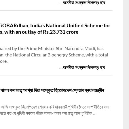
...অসমীয়া সংস্কৰণ উপলব্ধ হ’ব
GOBARdhan, India’s National Unified Scheme for
 with an outlay of Rs.23,731 crore
haired by the Prime Minister Shri Narendra Modi, has
the National Circular Bioenergy Scheme, with a total
ore.
...অসমীয়া সংস্কৰণ উপলব্ধ হ’ব
লন কৰা মাতৃ আখ্যা দিয়া সংস্কৃত হিতোপদেশ শ্বেয়াৰ প্ৰধানমন্ত্ৰীৰ
োদীয়ে আজি সংস্কৃত হিতোপদেশ শ্বেয়াৰ কৰি মানৱতাই পৃথিৱীৰ সৈতে সম্প্রীতিৰে বাস
লগতে কয় যে পৃথিৱী সকলো জীৱৰ লালন-পালন কৰা মাতৃ আৰু পৃথিৱীক ...