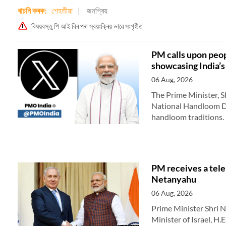
ূতকাৰী! ...
বাচনি কৰক:
শেহতীয়া
জনপ্ৰিয়
বিষয়বস্তু পি আই বিৰ পৰা স্বয়ংক্ৰিয় ভাৱে সংগৃহীত
PM calls upon peo
showcasing India’s
06 Aug, 2026
The Prime Minister, S
National Handloom Da
handloom traditions.
PM receives a tel
Netanyahu
06 Aug, 2026
Prime Minister Shri 
Minister of Israel, H
মত বিনিময় প্ৰধানমন্ত্ৰীৰ
উচ্চতম ন্যায়ালয়ত সংবিধান দিৱস উদযাপনৰ সময