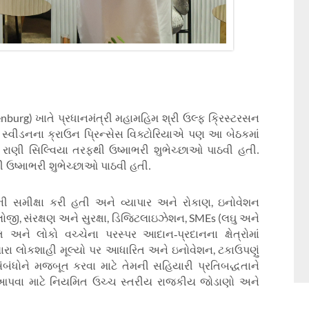
nburg)
ખાતે પ્રધાનમંત્રી મહામહિમ શ્રી ઉલ્ફ ક્રિસ્ટરસન
તો. સ્વીડનના ક્રાઉન પ્રિન્સેસ વિક્ટોરિયાએ પણ આ બેઠકમાં
 રાણી સિલ્વિયા તરફથી ઉષ્માભરી શુભેચ્છાઓ પાઠવી હતી.
ી ઉષ્માભરી શુભેચ્છાઓ પાઠવી હતી.
,
ો) ની સમીક્ષા કરી હતી અને વ્યાપાર અને રોકાણ
ઇનોવેશન
,
,
, SMEs (
લોજી
સંરક્ષણ અને સુરક્ષા
ડિજિટલાઇઝેશન
લઘુ અને
ૃતિ અને લોકો વચ્ચેના પરસ્પર આદાન-પ્રદાનના ક્ષેત્રોમાં
,
િયારા લોકશાહી મૂલ્યો પર આધારિત અને ઇનોવેશન
ટકાઉપણું
ંબંધોને મજબૂત કરવા માટે તેમની સહિયારી પ્રતિબદ્ધતાને
્શન આપવા માટે નિયમિત ઉચ્ચ સ્તરીય રાજકીય જોડાણો અને