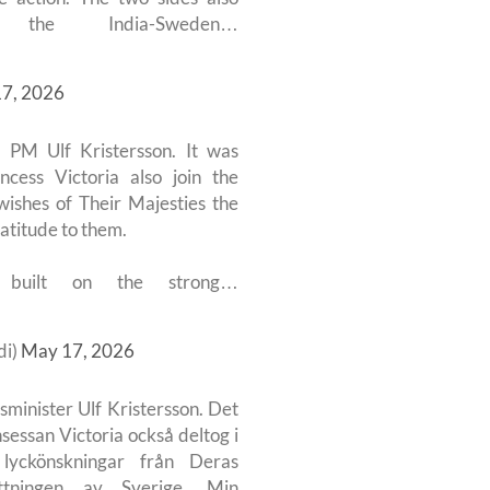
the India-Sweden…
7, 2026
h PM Ulf Kristersson. It was
ess Victoria also join the
ishes of Their Majesties the
titude to them.
e built on the strong…
di)
May 17, 2026
minister Ulf Kristersson. Det
sessan Victoria också deltog i
lyckönskningar från Deras
tningen av Sverige. Min