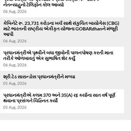
નેતન્યાહુનો ટેલિફોન કોલ આવ્યો
06 Aug, 2026
કેબિનેટે રૂ. 23,731 કરોડના ખર્ચ સાથે સંકુચિત બાયોગેસ (CBG)
માટે ભારતની રાષ્ટ્રીય એકીકૃત યોજના GOBARdhanને મંજૂરી
આપી
06 Aug, 2026
પ્રધાનમંત્રીએ પૃથ્વીને બધા જીવોની પાલનપોષણ કરતી માતા
તરીકે ઓળખાવતું એક સુભાષિત શેર કર્યું
06 Aug, 2026
શ્રી ટેડ સારાન્ડોસ પ્રધાનમંત્રીને મળ્યા
05 Aug, 2026
પ્રધાનમંત્રીએ કલમ 370 અને 35(A) રદ્દ કર્યાના સાત વર્ષ પૂર્ણ
થવાના પ્રસંગને ચિહ્નિત કર્યો
05 Aug, 2026