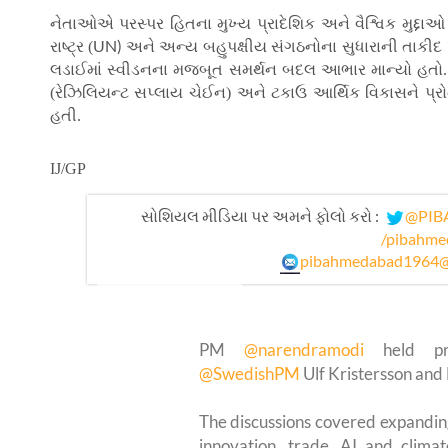
નેતાઓએ પરસ્પર હિતના મુખ્ય પ્રાદેશિક અને વૈશ્વિક મુદ્દાઓ 
UN)
રાષ્ટ્ર (
અને અન્ય બહુપક્ષીય સંગઠનોના સુધારાની તાકીદ 
લડાઈમાં સ્વીડનના મજબૂત સમર્થન બદલ આભાર માન્યો હતો.
(રેઝિલિયન્ટ સપ્લાય ચેઈન) અને ટકાઉ આર્થિક વિકાસને પ્રોત્
હતી.
IJ/GP
સોશિયલ મીડિયા પર અમને ફોલો કરો :
@PIB
/pibahme
pibahmedabad1964@
PM
@narendramodi
held pro
@SwedishPM
Ulf Kristersson and
The discussions covered expandin
innovation, trade, AI and climat