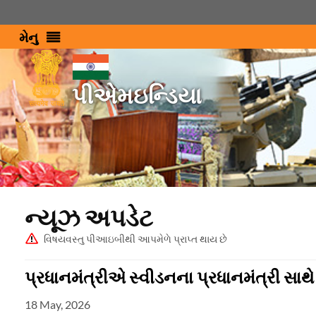
મેનુ
પીએમઇન્ડિયા
ન્યૂઝ અપડેટ
વિષયવસ્તુ પીઆઇબીથી આપમેળે પ્રાપ્ત થાય છે
પ્રધાનમંત્રીએ સ્વીડનના પ્રધાનમંત્રી સાથે 
18 May, 2026