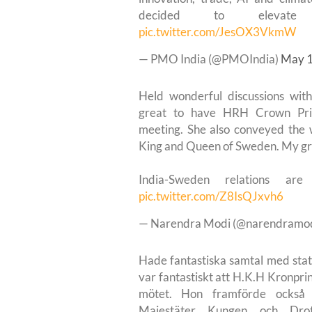
decided to elevate 
pic.twitter.com/JesOX3VkmW
— PMO India (@PMOIndia)
May 1
Held wonderful discussions wit
great to have HRH Crown Princ
meeting. She also conveyed the w
King and Queen of Sweden. My gra
India-Sweden relations ar
pic.twitter.com/Z8IsQJxvh6
— Narendra Modi (@narendramo
Hade fantastiska samtal med stats
var fantastiskt att H.K.H Kronprin
mötet. Hon framförde också 
Majestäter Kungen och Drot