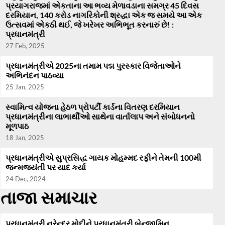
પ્રયાગરાજમાં એકતાના આ ભવ્ય મેળાવડાના સમગ્ર 45 દિવસ
દરમિયાન, 140 કરોડ નાગરિકોની શ્રદ્ધા એક જ સમયે આ એક
ઉત્સવમાં એકઠી થઈ, જે ખરેખર અભિભૂત કરનારું છે! :
પ્રધાનમંત્રી
27 Feb, 2025
પ્રધાનમંત્રીએ 2025ના તમામ પદ્મ પુરસ્કાર વિજેતાઓને
અભિનંદન પાઠવ્યા
25 Jan, 2025
સ્વામિત્વ યોજના હેઠળ પ્રોપર્ટી કાર્ડના વિતરણ દરમિયાન
પ્રધાનમંત્રીના લાભાર્થીઓ સાથેના વાર્તાલાપ અને સંબોધનનો
મૂળપાઠ
18 Jan, 2025
પ્રધાનમંત્રીએ સુપ્રસિદ્ધ ગાયક મોહમ્મદ રફીને તેમની 100મી
જન્મજયંતી પર યાદ કર્યા
24 Dec, 2024
તાજા સમાચાર
પ્રધાનમંત્રી નરેન્દ્ર મોદીને પ્રધાનમંત્રી બેન્જામિન