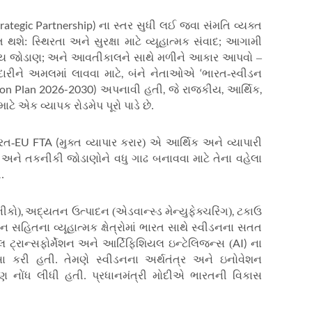
trategic Partnership)
ના સ્તર સુધી લઈ જવા સંમતિ વ્યક્ત
;
ત થશે: સ્થિરતા અને સુરક્ષા માટે વ્યૂહાત્મક સંવાદ
આગામી
;
ીય જોડાણ
અને આવતીકાલને સાથે મળીને આકાર આપવો –
,
‘
દારીને અમલમાં લાવવા માટે
બંને નેતાઓએ
ભારત-સ્વીડન
ion Plan 2026-2030)
,
,
,
અપનાવી હતી
જે રાજકીય
આર્થિક
ાટે એક વ્યાપક રોડમેપ પૂરો પાડે છે.
EU FTA (
ારત-
મુક્ત વ્યાપાર કરાર) એ આર્થિક અને વ્યાપારી
 અને તકનીકી જોડાણોને વધુ ગાઢ બનાવવા માટે તેના વહેલા
.
,
,
નીકો)
અદ્યતન ઉત્પાદન (એડવાન્સ્ડ મેન્યુફેક્ચરિંગ)
ટકાઉ
 સહિતના વ્યૂહાત્મક ક્ષેત્રોમાં ભારત સાથે સ્વીડનના સતત
AI)
લ ટ્રાન્સફોર્મેશન અને આર્ટિફિશિયલ ઇન્ટેલિજન્સ (
ના
રશંસા કરી હતી. તેમણે સ્વીડનના અર્થતંત્ર અને ઇનોવેશન
ણ નોંધ લીધી હતી. પ્રધાનમંત્રી મોદીએ ભારતની વિકાસ