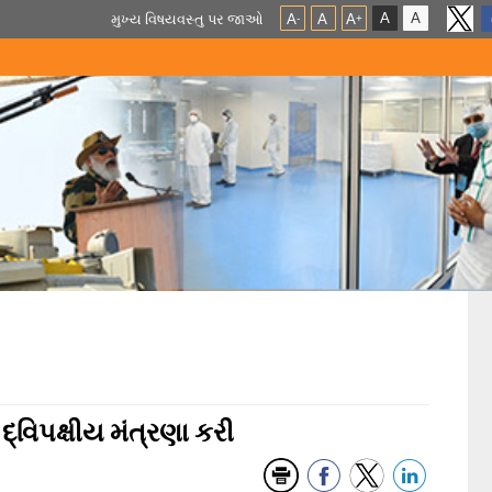
A
A
મુખ્ય વિષયવસ્તુ પર જાઓ
A
A
A
-
+
દ્વિપક્ષીય મંત્રણા કરી