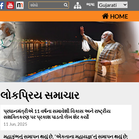
Search
ભાષા
HOME
લોકપ્રિય સમાચાર
પ્રધાનમંત્રીએ 11 વર્ષના સમાવેશી વિકાસ અને રાષ્ટ્રીય
સશક્તિકરણ પર પ્રકાશ પાડતો લેખ શેર કર્યો
11 Jun, 2025
મહાકુંભનું સમાપન થયું છે, ‘એકતાના મહાયજ્ઞ’નું સમાપન થયું છે;