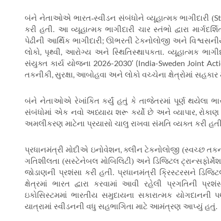
S
બંને નેતાઓએ ભારત-સ્વીડન સંબંધોને વ્યૂહાત્મક ભાગીદારી (
કરી હતી. આ વ્યૂહાત્મક ભાગીદારી ચાર સ્તંભો દ્વારા માર્ગદર્શિ
;
પેઢીની આર્થિક ભાગીદારી
ઊભરતી ટેકનોલોજી અને વિશ્વસન
,
,
લોકો
પૃથ્વી
આરોગ્ય અને સ્થિતિસ્થાપકતા. વ્યૂહાત્મક ભાગી
2026-2030′ (India-Sweden Joint Act
સંયુક્ત કાર્ય યોજના
,
,
તકનીકી
સુરક્ષા
આબોહવા અને લોકો વચ્ચેના ક્ષેત્રોમાં સહકાર મ
બંને નેતાઓએ રેખાંકિત કર્યું હતું કે તાજેતરમાં પૂર્ણ થયેલા ભ
,
સંબંધોમાં એક નવો અધ્યાય શરૂ કર્યો છે અને વ્યાપાર
રોકાણ
અમલીકરણ માટેના પ્રયાસો ચાલુ રાખવા સંમતિ વ્યક્ત કરી હતી
,
પ્રધાનમંત્રી મોદીએ ઇનોવેશન
ક્લીન ટેકનોલોજી (સ્વચ્છ તક
ગતિશીલતા (સસ્ટેનેબલ મોબિલિટી) અને ડિજિટલ ટ્રાન્સફોર્મેશન
જોડાણની પ્રશંસા કરી હતી. પ્રધાનમંત્રી ક્રિસ્ટરસને ડિજિટ
ક્ષેત્રમાં ભારત દ્વારા કરવામાં આવી રહેલી પ્રગતિની પ્
ઇકોસિસ્ટમમાં ભારતીય સમુદાયના સકારાત્મક યોગદાનની પ
યાત્રામાં સ્વીડનની વધુ સહભાગિતા માટે આમંત્રણ આપ્યું હતું.