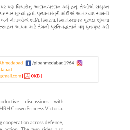
પર પણ વિચારોનું આદાન-પ્રદાન કર્યું હતું. તેઓએ સંયુક્ત
પર ભાર મૂક્યો હતો. પ્રધાનમંત્રી મોદીએ આતંકવાદ સામેની
,
,
 બંને નેતાઓએ શાંતિ
સ્થિરતા
સ્થિતિસ્થાપક પુરવઠા શૃંખલા
સાહન આપવા માટે તેમની પ્રતિબદ્ધતાને વધુ પુનઃપુષ્ટ કરી
Ahmedabad
/pibahmedabad1964
dabad
gmail.com
[
0KB ]
ductive discussions with
 HRH Crown Princess Victoria.
g cooperation across defence,
e action. The two sides also