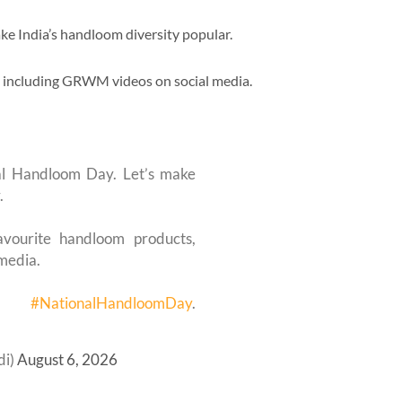
e India’s handloom diversity popular.
, including GRWM videos on social media.
al Handloom Day. Let’s make
.
avourite handloom products,
media.
use
#NationalHandloomDay
.
di)
August 6, 2026