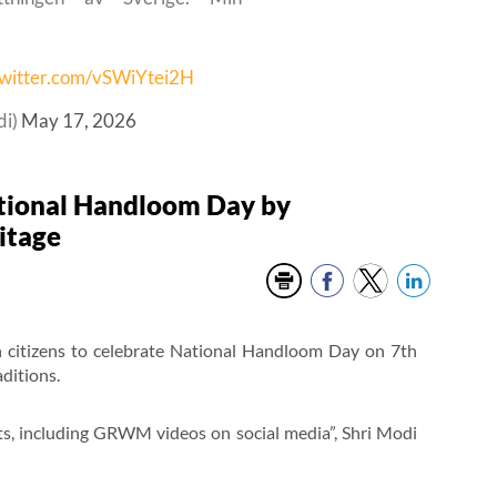
twitter.com/vSWiYtei2H
di)
May 17, 2026
ational Handloom Day by
itage
n citizens to celebrate National Handloom Day on 7th
ditions.
s, including GRWM videos on social media”, Shri Modi