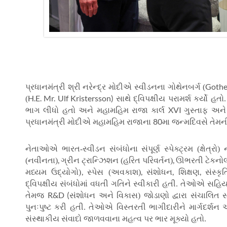
Gothe
પ્રધાનમંત્રી શ્રી નરેન્દ્ર મોદીએ સ્વીડનના ગોથેનબર્ગ (
H.E. Mr. Ulf Kristersson)
(
સાથે દ્વિપક્ષીય પરામર્શ કર્યો હ
XVI
ભાગ લીધો હતો અને મહામહિમ રાજા કાર્લ
ગુસ્તાફ અને
80
પ્રધાનમંત્રી મોદીએ મહામહિમ રાજાના
મા જન્મદિવસે તેમન
નેતાઓએ ભારત-સ્વીડન સંબંધોના સંપૂર્ણ સ્પેક્ટ્રમ (ક્ષેત્ર
,
,
(નવીનતા)
ગ્રીન ટ્રાન્ઝિશન (હરિત પરિવર્તન)
ઊભરતી ટેકનો
,
,
,
,
મધ્યમ ઉદ્યોગો)
સ્પેસ (અવકાશ)
સંશોધન
શિક્ષણ
સંસ્ક
દ્વિપક્ષીય સંબંધોમાં વધતી ગતિને સ્વીકારી હતી. તેઓએ સહ
R&D (
તેમજ
સંશોધન અને વિકાસ) જોડાણો દ્વારા સંચાલિત સ
પુનઃપુષ્ટ કરી હતી. તેઓએ વિસ્તરતી ભાગીદારીને માર્ગદર
સંસ્થાકીય સંવાદો જાળવવાના મહત્વ પર ભાર મૂક્યો હતો.