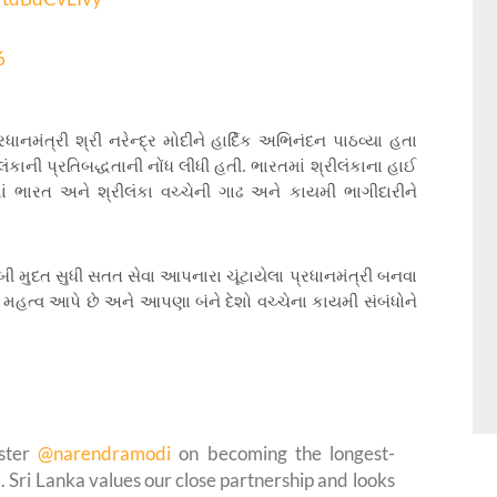
6
ાનમંત્રી શ્રી નરેન્દ્ર મોદીને હાર્દિક અભિનંદન પાઠવ્યા હતા
લંકાની પ્રતિબદ્ધતાની નોંધ લીધી હતી. ભારતમાં શ્રીલંકાના હાઈ
ાં ભારત અને શ્રીલંકા વચ્ચેની ગાઢ અને કાયમી ભાગીદારીને
બી મુદત સુધી સતત સેવા આપનારા ચૂંટાયેલા પ્રધાનમંત્રી બનવા
ે મહત્વ આપે છે અને આપણા બંને દેશો વચ્ચેના કાયમી સંબંધોને
ister
@narendramodi
on becoming the longest-
a. Sri Lanka values our close partnership and looks