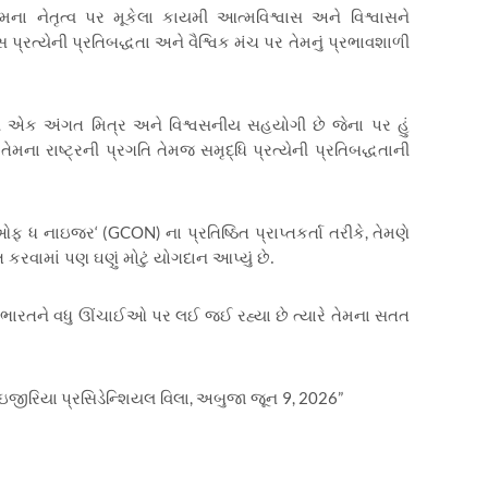
ા નેતૃત્વ પર મૂકેલા કાયમી આત્મવિશ્વાસ અને વિશ્વાસને
ાસ પ્રત્યેની પ્રતિબદ્ધતા અને વૈશ્વિક મંચ પર તેમનું પ્રભાવશાળી
ોદી એક અંગત મિત્ર અને વિશ્વસનીય સહયોગી છે જેના પર હું
ેમના રાષ્ટ્રની પ્રગતિ તેમજ સમૃદ્ધિ પ્રત્યેની પ્રતિબદ્ધતાની
‘ (GCON)
,
ર ઓફ ધ નાઇજર
ના પ્રતિષ્ઠિત પ્રાપ્તકર્તા તરીકે
તેમણે
રવામાં પણ ઘણું મોટું યોગદાન આપ્યું છે.
યારે ભારતને વધુ ઊંચાઈઓ પર લઈ જઈ રહ્યા છે ત્યારે તેમના સતત
,
9, 2026”
ાઇજીરિયા
પ્રસિડેન્શિયલ વિલા
અબુજા
જૂન