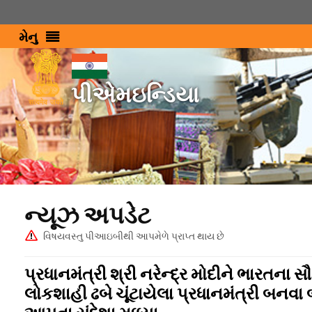
મેનુ
પીએમઇન્ડિયા
ન્યૂઝ અપડેટ
વિષયવસ્તુ પીઆઇબીથી આપમેળે પ્રાપ્ત થાય છે
પ્રધાનમંત્રી શ્રી નરેન્દ્ર મોદીને ભારતના
લોકશાહી ઢબે ચૂંટાયેલા પ્રધાનમંત્રી બન