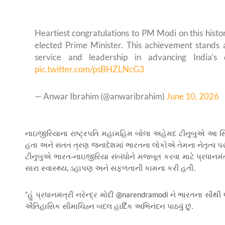
Heartiest congratulations to PM Modi on this histor
elected Prime Minister. This achievement stands a
service and leadership in advancing India’s
pic.twitter.com/psBHZLNcG3
— Anwar Ibrahim (@anwaribrahim)
June 10, 2026
નાઇજીરિયાના રાષ્ટ્રપતિ મહામહિમ બોલા અહેમદ ટીનુબુએ આ સિદ્ધ
હતા અને સતત ત્રણ જનાદેશમાં ભારતના લોકોએ તેમના નેતૃત્વ પર મૂ
ટીનુબુએ ભારત-નાઇજીરિયા સંબંધોને મજબૂત કરવા માટે પ્રધાનમં
,
સારા સ્વાસ્થ્ય
ડહાપણ અને સફળતાની કામના કરી હતી.
“
@narendramodi
હું પ્રધાનમંત્રી નરેન્દ્ર મોદી
ને ભારતના સૌથી લ
ઐતિહાસિક સીમાચિહ્ન બદલ હાર્દિક અભિનંદન પાઠવું છું.