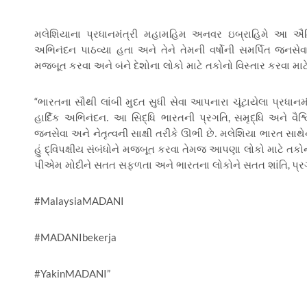
મલેશિયાના પ્રધાનમંત્રી મહામહિમ અનવર ઇબ્રાહિમે આ ઐતિહા
અભિનંદન પાઠવ્યા હતા અને તેને તેમની વર્ષોની સમર્પિત જનસેવા અ
મજબૂત કરવા અને બંને દેશોના લોકો માટે તકોનો વિસ્તાર કરવા માટે
“
ભારતના સૌથી લાંબી મુદત સુધી સેવા આપનારા ચૂંટાયેલા પ્રધ
,
હાર્દિક અભિનંદન. આ સિદ્ધિ ભારતની પ્રગતિ
સમૃદ્ધિ અને વૈશ્
જનસેવા અને નેતૃત્વની સાક્ષી તરીકે ઊભી છે. મલેશિયા ભારત સાથ
હું દ્વિપક્ષીય સંબંધોને મજબૂત કરવા તેમજ આપણા લોકો માટે તકો
,
પીએમ મોદીને સતત સફળતા અને ભારતના લોકોને સતત શાંતિ
પ્ર
#MalaysiaMADANI
#MADANIbekerja
#YakinMADANI”