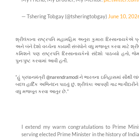
— Tshering Tobgay (@tsheringtobgay)
June 10, 202
શ્રીલંકાના રાષ્ટ્રપતિ મહામહિમ અનુરા કુમારા દિસ્સાનાયકેએ પ્રધ
અને બંને દેશો વચ્ચેના કાયમી સંબંધોને વધુ મજબૂત કરવા માટે શ્રી
,
કમિશને પણ રાષ્ટ્રપતિ દિસ્સાનાયકેનો સંદેશો પાઠવ્યો હતો
જેમ
પુનઃપુષ્ટ કરવામાં આવી હતી.
“
@narendramodi
હું પ્રધાનમંત્રી
ને ભારતના ઇતિહાસમાં સૌથી લાં
બદલ હાર્દિક અભિનંદન પાઠવું છું. શ્રીલંકા આપણી ગાઢ ભાગીદારીન
”
વધુ મજબૂત કરવા આતુર છે.
I extend my warm congratulations to Prime Min
serving elected Prime Minister in the history of Indi