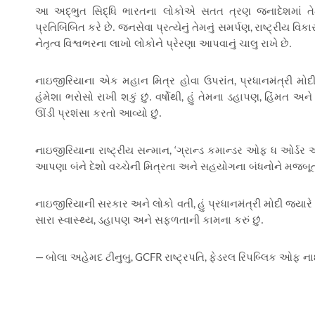
આ અદ્ભુત સિદ્ધિ ભારતના લોકોએ સતત ત્રણ જનાદેશમાં તેમન
,
પ્રતિબિંબિત કરે છે. જનસેવા પ્રત્યેનું તેમનું સમર્પણ
રાષ્ટ્રીય વિક
નેતૃત્વ વિશ્વભરના લાખો લોકોને પ્રેરણા આપવાનું ચાલુ રાખે છે.
,
નાઇજીરિયાના એક મહાન મિત્ર હોવા ઉપરાંત
પ્રધાનમંત્રી મ
,
,
હંમેશા ભરોસો રાખી શકું છું. વર્ષોથી
હું તેમના ડહાપણ
હિંમત અને ત
ઊંડી પ્રશંસા કરતો આવ્યો છું.
, ‘
નાઇજીરિયાના રાષ્ટ્રીય સન્માન
ગ્રાન્ડ કમાન્ડર ઓફ ધ ઓર્ડ
આપણા બંને દેશો વચ્ચેની મિત્રતા અને સહયોગના બંધનોને મજબૂત ક
,
નાઇજીરિયાની સરકાર અને લોકો વતી
હું પ્રધાનમંત્રી મોદી જ્
,
સારા સ્વાસ્થ્ય
ડહાપણ અને સફળતાની કામના કરું છું.
—
, GCFR
,
બોલા અહેમદ ટીનુબુ
રાષ્ટ્રપતિ
ફેડરલ રિપબ્લિક ઓફ ન