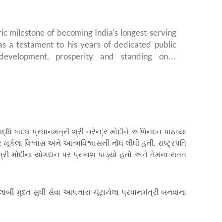
ic milestone of becoming India’s longest-serving
s a testament to his years of dedicated public
 development, prosperity and standing on…
િ બદલ પ્રધાનમંત્રી શ્રી નરેન્દ્ર મોદીને અભિનંદન પાઠવ્યા
કેલા વિશ્વાસ અને આત્મવિશ્વાસની નોંધ લીધી હતી. રાષ્ટ્રપતિ
ત્રી મોદીના યોગદાન પર પ્રકાશ પાડ્યો હતો અને તેમના સતત
ાંબી મુદત સુધી સેવા આપનારા ચૂંટાયેલા પ્રધાનમંત્રી બનવાના