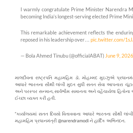
I warmly congratulate Prime Minister Narendra 
becoming India’s longest-serving elected Prime Mini
This remarkable achievement reflects the enduring
reposed in his leadership over…
pic.twitter.com/
— Bola Ahmed Tinubu (@officialABAT)
June 9, 202
માલદીવના રાષ્ટ્રપતિ મહામહિમ ડૉ. મોહમ્મદ મુઇઝુએ પ્રધાનમંત્
આધારે ભારતના સૌથી લાંબી મુદત સુધી સતત સેવા આપનારા ચૂંટાય
,
અને પરસ્પર સન્માન
સાર્વભૌમ સમાનતા અને વહેંચાયેલા હિતોના
ઈચ્છા વ્યક્ત કરી હતી.
“
કાર્યાલયમાં સતત દિવસો વિતાવવાના આધારે ભારતના સૌથી લાંબી
@narendramodi
મહામહિમ પ્રધાનમંત્રી
ને હાર્દિક અભિનંદન.