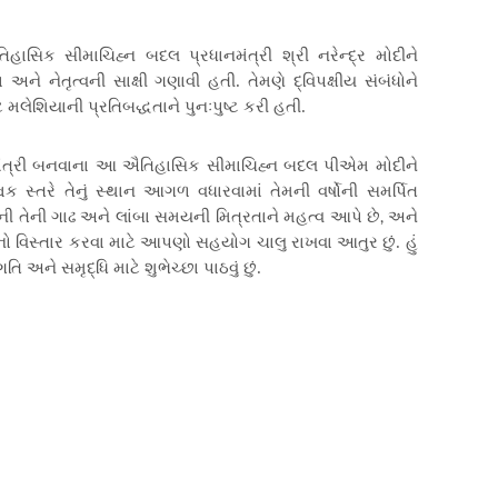
સિક સીમાચિહ્ન બદલ પ્રધાનમંત્રી શ્રી નરેન્દ્ર મોદીને
ને નેતૃત્વની સાક્ષી ગણાવી હતી. તેમણે દ્વિપક્ષીય સંબંધોને
 મલેશિયાની પ્રતિબદ્ધતાને પુનઃપુષ્ટ કરી હતી.
ાનમંત્રી બનવાના આ ઐતિહાસિક સીમાચિહ્ન બદલ પીએમ મોદીને
વિક સ્તરે તેનું સ્થાન આગળ વધારવામાં તેમની વર્ષોની સમર્પિત
,
ેની તેની ગાઢ અને લાંબા સમયની મિત્રતાને મહત્વ આપે છે
અને
નો વિસ્તાર કરવા માટે આપણો સહયોગ ચાલુ રાખવા આતુર છું. હું
ગતિ અને સમૃદ્ધિ માટે શુભેચ્છા પાઠવું છું.