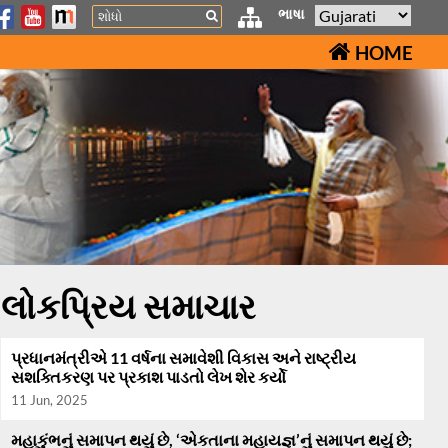
Search
ભાષા
HOME
લોકપ્રિય સમાચાર
પ્રધાનમંત્રીએ 11 વર્ષના સમાવેશી વિકાસ અને રાષ્ટ્રીય
સશક્તિકરણ પર પ્રકાશ પાડતો લેખ શેર કર્યો
11 Jun, 2025
મહાકુંભનું સમાપન થયું છે, ‘એકતાના મહાયજ્ઞ’નું સમાપન થયું છે;