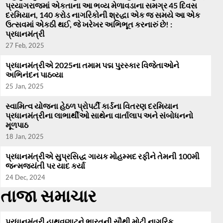
પ્રયાગરાજમાં એકતાના આ ભવ્ય મેળાવડાના સમગ્ર 45 દિવસ
દરમિયાન, 140 કરોડ નાગરિકોની શ્રદ્ધા એક જ સમયે આ એક
ઉત્સવમાં એકઠી થઈ, જે ખરેખર અભિભૂત કરનારું છે! :
પ્રધાનમંત્રી
27 Feb, 2025
પ્રધાનમંત્રીએ 2025ના તમામ પદ્મ પુરસ્કાર વિજેતાઓને
અભિનંદન પાઠવ્યા
25 Jan, 2025
સ્વામિત્વ યોજના હેઠળ પ્રોપર્ટી કાર્ડના વિતરણ દરમિયાન
પ્રધાનમંત્રીના લાભાર્થીઓ સાથેના વાર્તાલાપ અને સંબોધનનો
મૂળપાઠ
18 Jan, 2025
પ્રધાનમંત્રીએ સુપ્રસિદ્ધ ગાયક મોહમ્મદ રફીને તેમની 100મી
જન્મજયંતી પર યાદ કર્યા
24 Dec, 2024
તાજા સમાચાર
પ્રધાનમંત્રી હાથવણાટને ભારતની સૌથી મોટી નાગરિક