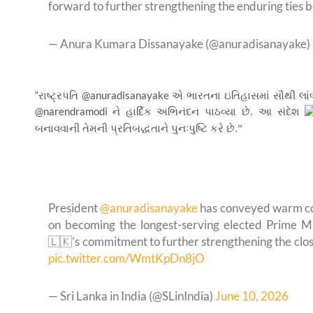
forward to further strengthening the enduring ties 
— Anura Kumara Dissanayake (@anuradisanayake)
“
@anuradisanayake
રાષ્ટ્રપતિ
એ ભારતના ઇતિહાસમાં સૌથી લાંબા
@narendramodi
ને હાર્દિક અભિનંદન પાઠવ્યા છે. આ સંદેશ
બનાવવાની તેમની પ્રતિબદ્ધતાને પુનઃપુષ્ટિ કરે છે.”
President
@anuradisanayake
has conveyed warm co
on becoming the longest-serving elected Prime Min
🇱🇰’s commitment to further strengthening the cl
pic.twitter.com/WmtKpDn8jO
— Sri Lanka in India (@SLinIndia)
June 10, 2026