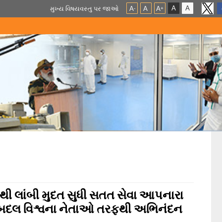
A
A
મુખ્ય વિષયવસ્તુ પર જાઓ
A
A
A
-
+
 સૌથી લાંબી મુદત સુધી સતત સેવા આપનારા
વા બદલ વિશ્વના નેતાઓ તરફથી અભિનંદન