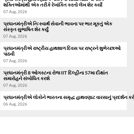
શક્તિઓમાંથી એક તરીકે રેખાંકિત કરતો લેખ શેર કર્યો
07 Aug, 2026
પ્રધાનમંત્રીએ નિઃસ્વાર્થ સેવાની ભાવના પર ભાર મૂકતું એક
સંસ્કૃત સુભાષિત શેર કર્યું
07 Aug, 2026
પ્રધાનમંત્રીએ રાષ્ટ્રીય હાથશાળ દિવસ પર રાષ્ટ્રને શુભેચ્છાઓ
પાઠવી
07 Aug, 2026
પ્રધાનમંત્રી 8 ઓગસ્ટના રોજ IIT દિલ્હીના 57મા દીક્ષાંત
સમારોહને સંબોધિત કરશે
07 Aug, 2026
પ્રધાનમંત્રીએ લોકોને ભારતના સમૃદ્ધ હાથવણાટ વારસાનું પ્રદર્શન
06 Aug, 2026