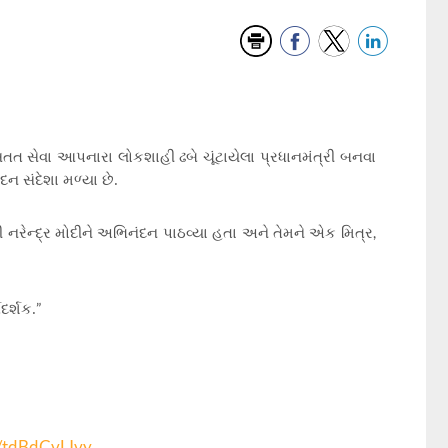
ી સતત સેવા આપનારા લોકશાહી ઢબે ચૂંટાયેલા પ્રધાનમંત્રી બનવા
 સંદેશા મળ્યા છે.
,
ી નરેન્દ્ર મોદીને અભિનંદન પાઠવ્યા હતા અને તેમને એક મિત્ર
”
ગદર્શક.
m/tdBdCvLIvy