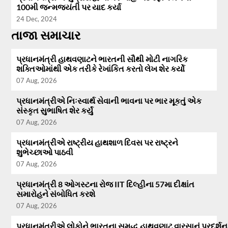
100મી જન્મજયંતી પર યાદ કર્યા
24 Dec, 2024
તાજા સમાચાર
પ્રધાનમંત્રી હાથવણાટને ભારતની સૌથી મોટી નાગરિક
શક્તિઓમાંથી એક તરીકે રેખાંકિત કરતો લેખ શેર કર્યો
07 Aug, 2026
પ્રધાનમંત્રીએ નિઃસ્વાર્થ સેવાની ભાવના પર ભાર મૂકતું એક
સંસ્કૃત સુભાષિત શેર કર્યું
07 Aug, 2026
પ્રધાનમંત્રીએ રાષ્ટ્રીય હાથશાળ દિવસ પર રાષ્ટ્રને
શુભેચ્છાઓ પાઠવી
07 Aug, 2026
પ્રધાનમંત્રી 8 ઓગસ્ટના રોજ IIT દિલ્હીના 57મા દીક્ષાંત
સમારોહને સંબોધિત કરશે
07 Aug, 2026
પ્રધાનમંત્રીએ લોકોને ભારતના સમૃદ્ધ હાથવણાટ વારસાનું પ્રદર્