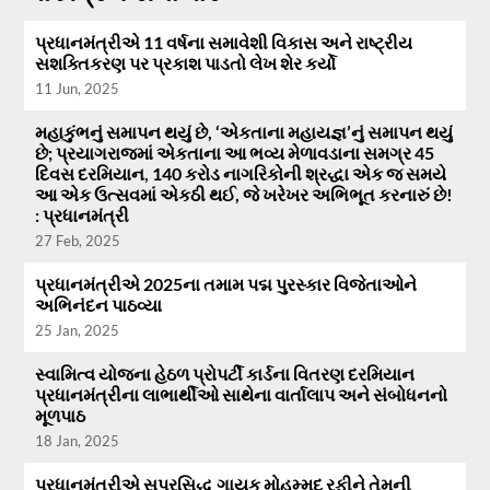
પ્રધાનમંત્રીએ 11 વર્ષના સમાવેશી વિકાસ અને રાષ્ટ્રીય
સશક્તિકરણ પર પ્રકાશ પાડતો લેખ શેર કર્યો
11 Jun, 2025
મહાકુંભનું સમાપન થયું છે, ‘એકતાના મહાયજ્ઞ’નું સમાપન થયું
છે; પ્રયાગરાજમાં એકતાના આ ભવ્ય મેળાવડાના સમગ્ર 45
દિવસ દરમિયાન, 140 કરોડ નાગરિકોની શ્રદ્ધા એક જ સમયે
આ એક ઉત્સવમાં એકઠી થઈ, જે ખરેખર અભિભૂત કરનારું છે!
: પ્રધાનમંત્રી
27 Feb, 2025
પ્રધાનમંત્રીએ 2025ના તમામ પદ્મ પુરસ્કાર વિજેતાઓને
અભિનંદન પાઠવ્યા
25 Jan, 2025
સ્વામિત્વ યોજના હેઠળ પ્રોપર્ટી કાર્ડના વિતરણ દરમિયાન
પ્રધાનમંત્રીના લાભાર્થીઓ સાથેના વાર્તાલાપ અને સંબોધનનો
મૂળપાઠ
18 Jan, 2025
પ્રધાનમંત્રીએ સુપ્રસિદ્ધ ગાયક મોહમ્મદ રફીને તેમની