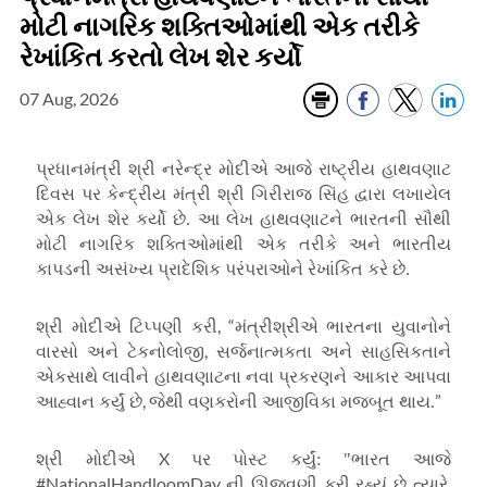
મોટી નાગરિક શક્તિઓમાંથી એક તરીકે
રેખાંકિત કરતો લેખ શેર કર્યો
07 Aug, 2026
પ્રધાનમંત્રી શ્રી નરેન્દ્ર મોદીએ આજે રાષ્ટ્રીય હાથવણાટ
દિવસ પર કેન્દ્રીય મંત્રી શ્રી ગિરીરાજ સિંહ દ્વારા લખાયેલ
એક લેખ શેર કર્યો છે. આ લેખ હાથવણાટને ભારતની સૌથી
મોટી નાગરિક શક્તિઓમાંથી એક તરીકે અને ભારતીય
કાપડની અસંખ્ય પ્રાદેશિક પરંપરાઓને રેખાંકિત કરે છે.
, “
શ્રી મોદીએ ટિપ્પણી કરી
મંત્રીશ્રીએ ભારતના યુવાનોને
,
વારસો અને ટેકનોલોજી
સર્જનાત્મકતા અને સાહસિકતાને
એકસાથે લાવીને હાથવણાટના નવા પ્રકરણને આકાર આપવા
,
”
આહ્વાન કર્યું છે
જેથી વણકરોની આજીવિકા મજબૂત થાય.
X
શ્રી મોદીએ
પર પોસ્ટ કર્યું: "ભારત આજે
#NationalHandloomDay
,
ની ઊજવણી કરી રહ્યું છે ત્યારે