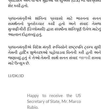
પ્રાદેશિક
અને
વૈશ્વિક
મુદ્દાઓ
પર
યુએસ
(
U.S.)
નો
પરિપ્રેક્ષ્ય
શેર
કર્યો
હતો
.
પ્રધાનમંત્રીએ
શાંતિના
પ્રયાસો
માટે
ભારતના
સતત
સમર્થનનો
પુનરોચ્ચાર
કર્યો
હતો
અને
સંવાદ
તેમજ
મુત્સદ્દીગીરી
(
ડિપ્લોમસી
)
દ્વારા
સંઘર્ષોના
શાંતિપૂર્ણ
ઉકેલ
માટેનું
આહ્વાન
દોહરાવ્યું
હતું
.
પ્રધાનમંત્રીએ
વિદેશ
મંત્રી
રૂબિયોને
રાષ્ટ્રપતિ
ટ્રમ્પ
સુધી
તેમની
હાર્દિક
શુભેચ્છાઓ
પહોંચાડવા
વિનંતી
કરી
હતી
અને
જણાવ્યું
હતું
કે
તેઓ
તેમની
સાથે
સતત
સંવાદ
જાળવી
રાખવા
માટે
ઉત્સુક
છે
.
IJ/DK/JD
Happy to receive the US
Secretary of State, Mr. Marco
Rubio.