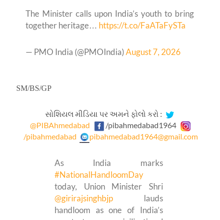
The Minister calls upon India’s youth to bring
together heritage…
https://t.co/FaATaFySTa
— PMO India (@PMOIndia)
August 7, 2026
SM/BS/GP
સોશિયલ મીડિયા પર અમને ફોલો કરો :
@PIBAhmedabad
/pibahmedabad1964
/pibahmedabad
pibahmedabad1964@gmail.com
As India marks
#NationalHandloomDay
today, Union Minister Shri
@girirajsinghbjp
lauds
handloom as one of India’s