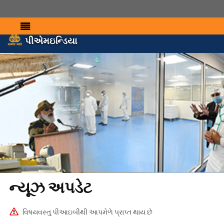
પીએમઇન્ડિયા
ન્યૂઝ અપડેટ
વિષયવસ્તુ પીઆઇબીથી આપમેળે પ્રાપ્ત થાય છે