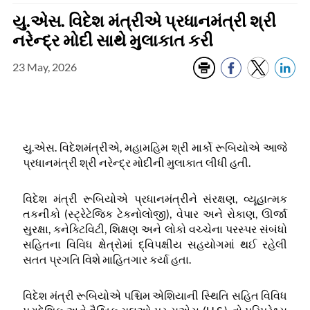
યુ.એસ. વિદેશ મંત્રીએ પ્રધાનમંત્રી શ્રી
નરેન્દ્ર મોદી સાથે મુલાકાત કરી
23 May, 2026
યુ
.
એસ
.
વિદેશમંત્રીએ
,
મહામહિમ
શ્રી
માર્કો
રૂબિયોએ
આજે
પ્રધાનમંત્રી
શ્રી
નરેન્દ્ર
મોદીની
મુલાકાત
લીધી
હતી
.
વિદેશ
મંત્રી
રૂબિયોએ
પ્રધાનમંત્રીને
સંરક્ષણ
,
વ્યૂહાત્મક
તકનીકો
(
સ્ટ્રેટેજિક
ટેકનોલોજી
)
,
વેપાર
અને
રોકાણ
,
ઊર્જા
સુરક્ષા
,
કનેક્ટિવિટી
,
શિક્ષણ
અને
લોકો
વચ્ચેના
પરસ્પર
સંબંધો
સહિતના
વિવિધ
ક્ષેત્રોમાં
દ્વિપક્ષીય
સહયોગમાં
થઈ
રહેલી
સતત
પ્રગતિ
વિશે
માહિતગાર
કર્યા
હતા
.
વિદેશ
મંત્રી
રૂબિયોએ
પશ્ચિમ
એશિયાની
સ્થિતિ
સહિત
વિવિધ