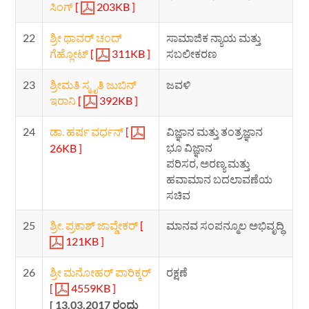
ಸಿಂಗ್
[
203KB ]
22
ಶ್ರೀ ಥಾವರ್ ಚಂದ್
ಸಾಮಾಜಿಕ ನ್ಯಾಯ ಮತ್ತು
ಗೆಹ್ಲೋಟ್
[
311KB ]
ಸಬಲೀಕರಣ
23
ಶ್ರೀಮತಿ ಸ್ಮೃತಿ ಜುಬಿನ್
ಜವಳಿ
ಇರಾನಿ
[
392KB ]
24
ಡಾ. ಹರ್ಷ ವರ್ಧನ್
[
ವಿಜ್ಞಾನ ಮತ್ತು ತಂತ್ರಜ್ಞಾನ
ಭೂ ವಿಜ್ಞಾನ
26KB ]
ಪರಿಸರ, ಅರಣ್ಯ ಮತ್ತು
ಹವಾಮಾನ ಬದಲಾವಣೆಯ
ಸಚಿವ
25
ಶ್ರೀ. ಪ್ರಕಾಶ್ ಜಾವ್ಡೇಕರ್
[
ಮಾನವ ಸಂಪನ್ಮೂಲ ಅಭಿವೃದ್ಧಿ
121KB ]
26
ಶ್ರೀ ಮನೋಹರ್ ಪಾರಿಕ್ಕರ್
ರಕ್ಷಣೆ
[
4559KB ]
[ 13.03.2017 ರಂದು