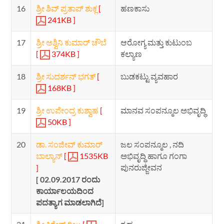
16
ಶ್ರೀ ಶಿವ್ ಪ್ರತಾಪ್ ಶುಕ್ಲ
[
ಹಣಕಾಸು
241KB ]
17
ಶ್ರೀ ಅಶ್ವಿನಿ ಕುಮಾರ್ ಚೌಬೆ
ಆರೋಗ್ಯ ಮತ್ತು ಕುಟುಂಬ
[
374KB ]
ಕಲ್ಯಾಣ
18
ಶ್ರೀ ಸುದರ್ಶನ್ ಭಗತ್
[
ಬುಡಕಟ್ಟು ವ್ಯವಹಾರ
168KB ]
19
ಶ್ರೀ ಉಪೇಂದ್ರ ಕುಶ್ವಾಹ
[
ಮಾನವ ಸಂಪನ್ಮೂಲ ಅಭಿವೃದ್ಧಿ
50KB ]
20
ಡಾ. ಸಂಜೀವ್ ಕುಮಾರ್
ಜಲ ಸಂಪನ್ಮೂಲ , ನದಿ
ಬಾಲ್ಯಾನ್
[
1535KB
ಅಭಿವೃದ್ಧಿ ಹಾಗೂ ಗಂಗಾ
ಪುನರುಜ್ಜೀವನ
]
[ 02.09.2017 ರಂದು
ಕಾರ್ಯಾಲಯದಿಂದ
ಪದತ್ಯಾಗ ಮಾಡಲಾಗಿದೆ]