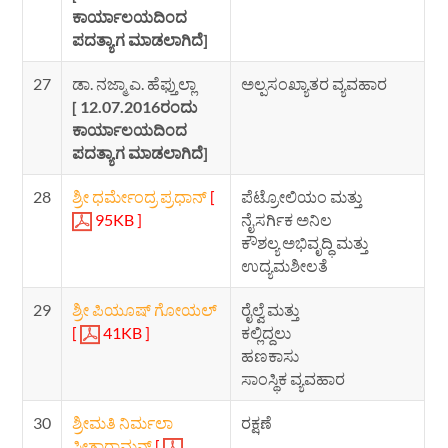
ಕಾರ್ಯಾಲಯದಿಂದ
ಪದತ್ಯಾಗ ಮಾಡಲಾಗಿದೆ]
27
ಡಾ. ನಜ್ಮಾ ಎ. ಹೆಫ್ತುಲ್ಲಾ
ಅಲ್ಪಸಂಖ್ಯಾತರ ವ್ಯವಹಾರ
[ 12.07.2016ರಂದು
ಕಾರ್ಯಾಲಯದಿಂದ
ಪದತ್ಯಾಗ ಮಾಡಲಾಗಿದೆ]
28
ಶ್ರೀ ಧರ್ಮೇಂದ್ರ ಪ್ರಧಾನ್
[
ಪೆಟ್ರೋಲಿಯಂ ಮತ್ತು
95KB ]
ನೈಸರ್ಗಿಕ ಅನಿಲ
ಕೌಶಲ್ಯ ಅಭಿವೃದ್ಧಿ ಮತ್ತು
ಉದ್ಯಮಶೀಲತೆ
29
ಶ್ರೀ ಪಿಯೂಷ್ ಗೋಯಲ್
ರೈಲ್ವೆ ಮತ್ತು
[
41KB ]
ಕಲ್ಲಿದ್ದಲು
ಹಣಕಾಸು
ಸಾಂಸ್ಥಿಕ ವ್ಯವಹಾರ
30
ಶ್ರೀಮತಿ ನಿರ್ಮಲಾ
ರಕ್ಷಣೆ
ಸೀತಾರಾಮನ್
[