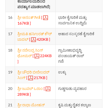
ಕಾರ್ಯಾಲಯದಿಂದ
ಪದತ್ಯಾಗ ಮಾಡಲಾಗಿದೆ]
16
ಶ್ರೀ ಅನಂತ್ ಗೀತೆ
[
ಭಾರೀ ಕೈಗಾರಿಕೆ ಮತ್ತು
ಸಾರ್ವಜನಿಕ ಉದ್ದಿಮೆ
167KB ]
17
ಶ್ರೀಮತಿ ಹರ್ಸಿಂರತ್ ಕೌರ್
ಆಹಾರ ಸಂಸ್ಕರಣೆ ಕೈಗಾರಿಕೆ
ಬಾದಲ್
[
420KB ]
18
ಶ್ರೀ ನರೇಂದ್ರ ಸಿಂಗ್
ಗ್ರಾಮೀಣಾಭಿವೃದ್ಧಿ
ಥೋಮರ್
[
224KB
ಪಂಚಾಯತ್ ರಾಜ್
ಗಣಿ
]
19
ಶ್ರೀ ಚೌಧರಿ ಬೀರೇಂದರ್
ಉಕ್ಕು
ಸಿಂಗ್
[
217KB ]
20
ಶ್ರೀ ಜುವಲ್ ಒರಾಂ
[
ಗುಡ್ಡಗಾಡು ವ್ಯವಹಾರ
289KB ]
21
ಶ್ರೀ ರಾಧಾ ಮೋಹನ್
ಕೃಷಿ ಮತ್ತು ರೈತರ ಕಲ್ಯಾಣ