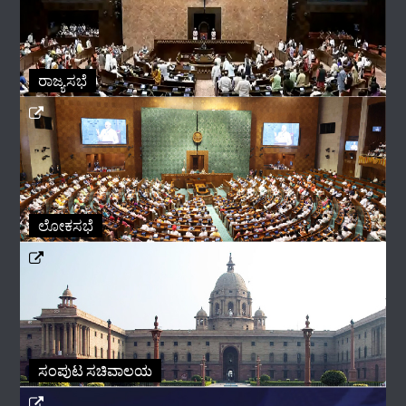
ರಾಜ್ಯಸಭೆ
ಲೋಕಸಭೆ
ಸಂಪುಟ ಸಚಿವಾಲಯ