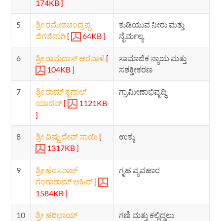
174KB ]
5
ಶ್ರೀ ರಮೇಶಚಂದ್ರಪ್ಪ
ಕುಡಿಯುವ ನೀರು ಮತ್ತು
ಜಿಗಜಿನಾಗಿ
[
64KB ]
ನೈರ್ಮಲ್ಯ
6
ಶ್ರೀ ರಾಮದಾಸ್ ಅಠವಾಳೆ
[
ಸಾಮಾಜಿಕ ನ್ಯಾಯ ಮತ್ತು
104KB ]
ಸಶಕ್ತೀಕರಣ
7
ಶ್ರೀ ರಾಮ್ ಕೃಪಾಲ್
ಗ್ರಾಮೀಣಾಭಿವೃದ್ಧಿ
ಯಾದವ್
[
1121KB
]
8
ಶ್ರೀ ವಿಷ್ಣು ದೇವ್ ಸಾಯಿ
[
ಉಕ್ಕು
1317KB ]
9
ಶ್ರೀ ಹಂಸರಾಜ್
ಗೃಹ ವ್ಯವಹಾರ
ಗಂಗಾರಾಮ್ ಅಹಿರ್
[
1584KB ]
10
ಶ್ರೀ ಹರಿಭಾಯ್
ಗಣಿ ಮತ್ತು ಕಲ್ಲಿದ್ದಲು