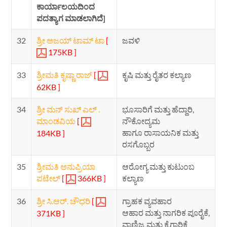
ಕಾರ್ಯಾಲಯದಿಂದ
ಪದತ್ಯಾಗ ಮಾಡಲಾಗಿದೆ]
32
ಶ್ರೀ ಅಜಯ್ ಟಾಮ್ ಟಾ
[
ಜವಳಿ
175KB ]
33
ಶ್ರೀಮತಿ ಕೃಷ್ಣಾ ರಾಜ್
[
ಕೃಷಿ ಮತ್ತು ರೈತರ ಕಲ್ಯಾಣ
62KB ]
34
ಶ್ರೀ ಮನ್ ಸುಖ್ ಎಲ್ .
ಭೂಸಾರಿಗೆ ಮತ್ತು ಹೆದ್ದಾರಿ,
ಮಾಂಡವಿಯ
[
ನೌಕೋದ್ಯಮ
ಹಾಗೂ ರಾಸಾಯನಿಕ ಮತ್ತು
184KB ]
ರಸಗೊಬ್ಬರ
35
ಶ್ರೀಮತಿ ಅನುಪ್ರಿಯಾ
ಆರೋಗ್ಯ ಮತ್ತು ಕುಟುಂಬ
ಪಟೇಲ್
[
366KB ]
ಕಲ್ಯಾಣ
36
ಶ್ರೀ ಸಿ.ಆರ್. ಚೌಧರಿ
[
ಗ್ರಾಹಕ ವ್ಯವಹಾರ
ಆಹಾರ ಮತ್ತು ನಾಗರಿಕ ಪೂರೈಕೆ,
371KB ]
ವಾಣಿಜ್ಯ ಮತ್ತು ಕೈಗಾರಿಕೆ