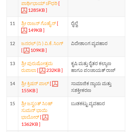
ಪಾರ್ಥಿಭಾಯ್ ಚೌಧರಿ
[
1285KB ]
11
ಶ್ರೀ ರಾಜನ್ ಗೊಹೈನ್
[
ರೈಲ್ವೆ
149KB ]
12
ಜನರಲ್ (ನಿ ) ವಿ.ಕೆ. ಸಿಂಗ್
ವಿದೇಶಾಂಗ ವ್ಯವಹಾರ
[
109KB ]
13
ಶ್ರೀ ಪುರುಷೋತ್ತಮ
ಕೃಷಿ ಮತ್ತು ರೈತರ ಕಲ್ಯಾಣ
ರುಪಾಲಾ
[
232KB ]
ಹಾಗೂ ಪಂಚಾಯತ್ ರಾಜ್
14
ಶ್ರೀ ಕ್ರಿಷನ್ ಪಾಲ್
[
ಸಾಮಾಜಿಕ ನ್ಯಾಯ ಮತ್ತು
ಸಶಕ್ತೀಕರಣ
155KB ]
15
ಶ್ರೀ ಜಸ್ವಂತ್ ಸಿಂಹ್
ಬುಡಕಟ್ಟು ವ್ಯವಹಾರ
ಸುಮನ್ ಭಾಯಿ
ಭಾಬೋರ್
[
1362KB ]