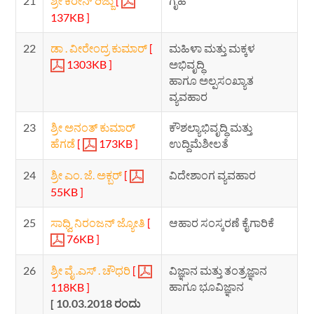
21
ಶ್ರೀ ಕಿರೇನ್ ರಿಜ್ಜು
[
ಗೃಹ
137KB ]
22
ಡಾ . ವೀರೇಂದ್ರ ಕುಮಾರ್
[
ಮಹಿಳಾ ಮತ್ತು ಮಕ್ಕಳ
1303KB ]
ಅಭಿವೃದ್ಧಿ
ಹಾಗೂ ಅಲ್ಪಸಂಖ್ಯಾತ
ವ್ಯವಹಾರ
23
ಶ್ರೀ ಅನಂತ್ ಕುಮಾರ್
ಕೌಶಲ್ಯಾಭಿವೃದ್ಧಿ ಮತ್ತು
ಹೆಗಡೆ
[
173KB ]
ಉದ್ದಿಮೆಶೀಲತೆ
24
ಶ್ರೀ ಎಂ. ಜೆ. ಅಕ್ಬರ್
[
ವಿದೇಶಾಂಗ ವ್ಯವಹಾರ
55KB ]
25
ಸಾಧ್ವಿ ನಿರಂಜನ್ ಜ್ಯೋತಿ
[
ಆಹಾರ ಸಂಸ್ಕರಣೆ ಕೈಗಾರಿಕೆ
76KB ]
26
ಶ್ರೀ ವೈ .ಎಸ್ . ಚೌಧರಿ
[
ವಿಜ್ಞಾನ ಮತ್ತು ತಂತ್ರಜ್ಞಾನ
ಹಾಗೂ ಭೂವಿಜ್ಞಾನ
118KB ]
[ 10.03.2018 ರಂದು