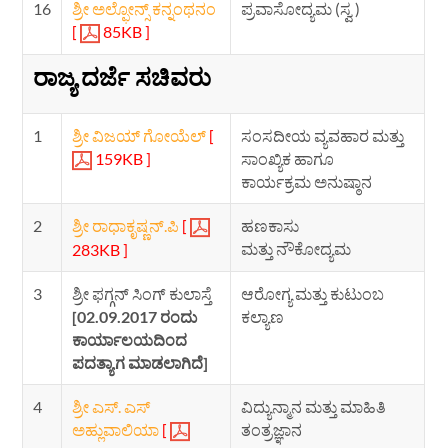
16
ಶ್ರೀ ಅಲ್ಫೋನ್ಸ್ ಕನ್ನಂಥನಂ
ಪ್ರವಾಸೋದ್ಯಮ (ಸ್ವ )
[
85KB ]
ರಾಜ್ಯ ದರ್ಜೆ ಸಚಿವರು
1
ಶ್ರೀ ವಿಜಯ್ ಗೋಯೆಲ್
[
ಸಂಸದೀಯ ವ್ಯವಹಾರ ಮತ್ತು
159KB ]
ಸಾಂಖ್ಯಿಕ ಹಾಗೂ
ಕಾರ್ಯಕ್ರಮ ಅನುಷ್ಠಾನ
2
ಶ್ರೀ ರಾಧಾಕೃಷ್ಣನ್.ಪಿ
[
ಹಣಕಾಸು
ಮತ್ತು ನೌಕೋದ್ಯಮ
283KB ]
3
ಶ್ರೀ ಫಗ್ಗನ್ ಸಿಂಗ್ ಕುಲಾಸ್ತೆ
ಆರೋಗ್ಯ ಮತ್ತು ಕುಟುಂಬ
[02.09.2017 ರಂದು
ಕಲ್ಯಾಣ
ಕಾರ್ಯಾಲಯದಿಂದ
ಪದತ್ಯಾಗ ಮಾಡಲಾಗಿದೆ]
4
ಶ್ರೀ ಎಸ್. ಎಸ್
ವಿದ್ಯುನ್ಮಾನ ಮತ್ತು ಮಾಹಿತಿ
ಅಹ್ಲುವಾಲಿಯಾ
[
ತಂತ್ರಜ್ಞಾನ