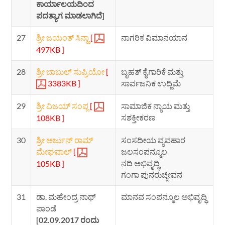
ಕಾರ್ಯಾಲಯದಿಂದ
ಪದತ್ಯಾಗ ಮಾಡಲಾಗಿದೆ]
27
ಶ್ರೀ ಜಯಂತ್ ಸಿನ್ಹಾ
[
ನಾಗರಿಕ ವಿಮಾನಯಾನ
497KB ]
28
ಶ್ರೀ ಬಾಬುಲ್ ಸುಪ್ರಿಯೋ
[
ಬೃಹತ್ ಕೈಗಾರಿಕೆ ಮತ್ತು
3383KB ]
ಸಾರ್ವಜನಿಕ ಉದ್ದಿಮೆ
29
ಶ್ರೀ ವಿಜಯ್ ಸಂಪ್ಲ
[
ಸಾಮಾಜಿಕ ನ್ಯಾಯ ಮತ್ತು
ಸಶಕ್ತೀಕರಣ
108KB ]
30
ಶ್ರೀ ಅರ್ಜುನ್ ರಾಮ್
ಸಂಸದೀಯ ವ್ಯವಹಾರ
ಮೇಘವಾಲ್
[
ಜಲಸಂಪನ್ಮೂಲ
ನದಿ ಅಭಿವೃದ್ಧಿ
105KB ]
ಗಂಗಾ ಪುನರುಜ್ಜೀವನ
31
ಡಾ. ಮಹೇಂದ್ರ ನಾಥ್
ಮಾನವ ಸಂಪನ್ಮೂಲ ಅಭಿವೃದ್ಧಿ
ಪಾಂಡೆ
[02.09.2017 ರಂದು