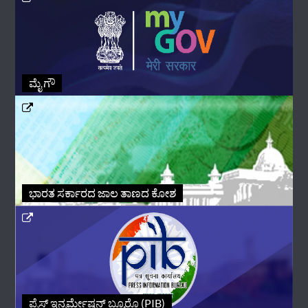
ಮೈ ಗೌ
ಭಾರತ ಸರ್ಕಾರದ ಜಾಲ ತಾಣದ ಕೋಶ
ಪ್ರೆಸ್ ಇನ್ಫರ್ಮೇಷನ್ ಬ್ಯೂರೊ (PIB)