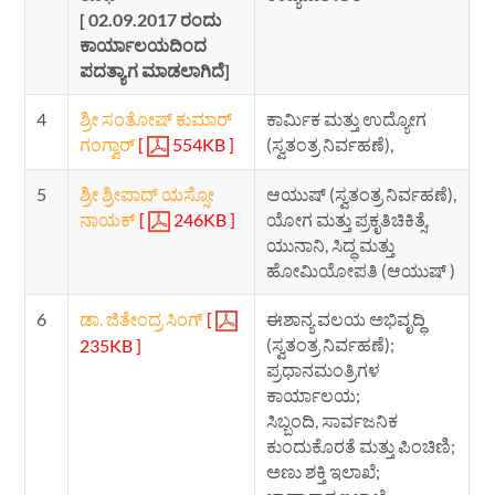
[ 02.09.2017 ರಂದು
ಕಾರ್ಯಾಲಯದಿಂದ
ಪದತ್ಯಾಗ ಮಾಡಲಾಗಿದೆ]
4
ಶ್ರೀ ಸಂತೋಷ್ ಕುಮಾರ್
ಕಾರ್ಮಿಕ ಮತ್ತು ಉದ್ಯೋಗ
ಗಂಗ್ವಾರ್
[
554KB ]
(ಸ್ವತಂತ್ರ ನಿರ್ವಹಣೆ),
5
ಶ್ರೀ ಶ್ರೀಪಾದ್ ಯಸ್ಸೋ
ಆಯುಷ್ (ಸ್ವತಂತ್ರ ನಿರ್ವಹಣೆ),
ನಾಯಕ್
[
246KB ]
ಯೋಗ ಮತ್ತು ಪ್ರಕೃತಿಚಿಕಿತ್ಸೆ,
ಯುನಾನಿ, ಸಿದ್ಧ ಮತ್ತು
ಹೋಮಿಯೋಪತಿ (ಆಯುಷ್ )
6
ಡಾ. ಜಿತೇಂದ್ರ ಸಿಂಗ್
[
ಈಶಾನ್ಯ ವಲಯ ಅಭಿವೃದ್ಧಿ
(ಸ್ವತಂತ್ರ ನಿರ್ವಹಣೆ);
235KB ]
ಪ್ರಧಾನಮಂತ್ರಿಗಳ
ಕಾರ್ಯಾಲಯ;
ಸಿಬ್ಬಂದಿ, ಸಾರ್ವಜನಿಕ
ಕುಂದುಕೊರತೆ ಮತ್ತು ಪಿಂಚಿಣಿ;
ಅಣು ಶಕ್ತಿ ಇಲಾಖೆ;