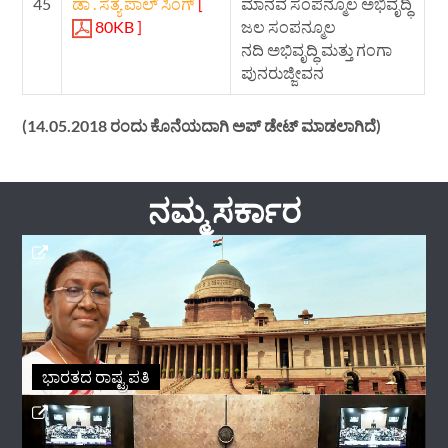
45
ಡಾ . ಸತ್ಯ ಪಾಲ್ ಸಿಂಗ್
[
ಮಾನವ ಸಂಪನ್ಮೂಲ ಅಭಿವೃದ್ಧಿ
80KB ]
ಜಲ ಸಂಪನ್ಮೂಲ
ನದಿ ಅಭಿವೃದ್ಧಿ ಮತ್ತು ಗಂಗಾ
ಪುನರುಜ್ಜೀವನ
(14.05.2018 ರಂದು ಕೊನೆಯದಾಗಿ ಅಪ್ ಡೇಟ್ ಮಾಡಲಾಗಿದೆ)
ನಮ್ಮ ಸರ್ಕಾರ
ಭಾರತದ ರಾಷ್ಟ್ರಪತಿ