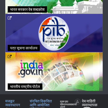
भारत सरकार वेब शब्दकोश
पत्र सूचना कार्यालय
भारतीय राष्ट्रीय पोर्टल
मजकूर
संरचित विकसित
वेब माहिती
मुख्य पृष्‍ठ
व्यवस्थापन
आणि आयोजित
व्यवस्थापक
संकेतस्थळाबाबतची
धोरणे