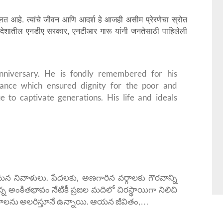
घालत आहे. त्यांचे जीवन आणि आदर्श हे आजही असीम प्रेरणेचा स्रोत
्र प्रदेशातील एनडीए सरकार, एनटीआर गारू यांनी जनतेसाठी पाहिलेली
nniversary. He is fondly remembered for his
ance which ensured dignity for the poor and
e to captivate generations. His life and ideals
న నివాళులు. పేదలకు, అణగారిన వర్గాలకు గౌరవాన్ని
్న అంకితభావం నేటికీ ప్రజల మదిలో చిరస్థాయిగా నిలిచి
రాలను అలరిస్తూనే ఉన్నాయి. ఆయన జీవితం,…