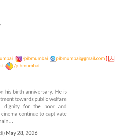
*
umbai
/pibmumbai
pibmumbai@gmail.com
[
ai
/pibmumbai
 his birth anniversary. He is
tment towards public welfare
 dignity for the poor and
o cinema continue to captivate
emain…
di)
May 28, 2026