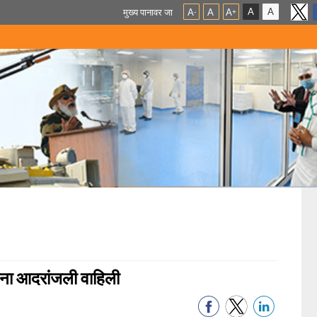
A
A
मुख्य पानावर जा
A
A
A
-
+
यांना आदरांजली वाहिली