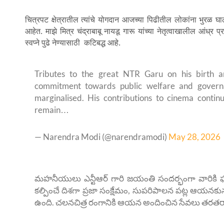
चित्रपट क्षेत्रातील त्यांचे योगदान आजच्या पिढीतील लोकांना भुरळ 
आहेत. माझे मित्र चंद्राबाबू नायडू गारू यांच्या नेतृत्वाखालील आंध
स्वप्ने पुढे नेण्यासाठी कटिबद्ध आहे.
Tributes to the great NTR Garu on his birth a
commitment towards public welfare and govern
marginalised. His contributions to cinema continu
remain…
— Narendra Modi (@narendramodi)
May 28, 2026
మహనీయులు ఎన్టీఆర్ గారి జయంతి సందర్భంగా వారికి ఘ
కల్పించే దిశగా ప్రజా సంక్షేమం, సుపరిపాలన పట్ల ఆయనకున
ఉంది. చలనచిత్ర రంగానికి ఆయన అందించిన సేవలు తరత