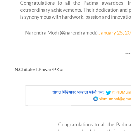
Congratulations to all the Padma awardees! I
extraordinary achievements. Their dedication and 
is synonymous with hardwork, passion and innovatio
— Narendra Modi (@narendramodi)
January 25, 2
***
N.Chitale/T.Pawar/P.Kor
सोशल मिडियावर आम्हाला फॉलो करा:
@PIBMum
pibmumbai@gmai
Congratulations to all the Padma