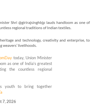
ster Shri @girirajsinghbjp lauds handloom as one of
untless regional traditions of Indian textiles.
heritage and technology, creativity and enterprise, to
 weavers’ livelihoods.
oomDay
today, Union Minister
om as one of India’s greatest
ghting the countless regional
’s youth to bring together
Ta
t 7, 2026