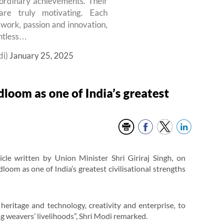
ordinary achievements. Their
are truly motivating. Each
ork, passion and innovation,
untless…
di)
January 25, 2025
dloom as one of India’s greatest
cle written by Union Minister Shri Giriraj Singh, on
oom as one of India’s greatest civilisational strengths
heritage and technology, creativity and enterprise, to
 weavers’ livelihoods”, Shri Modi remarked.