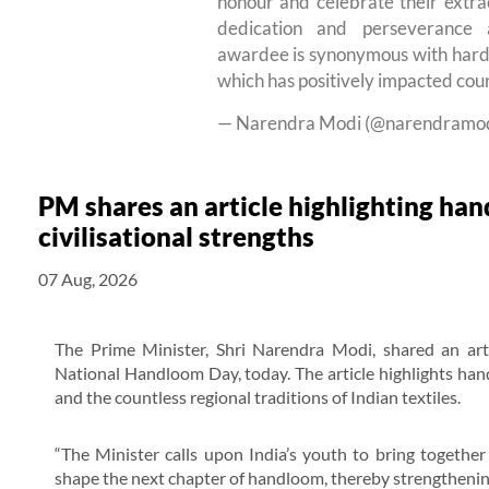
honour and celebrate their extra
dedication and perseverance 
awardee is synonymous with hardw
which has positively impacted co
— Narendra Modi (@narendramo
PM shares an article highlighting han
civilisational strengths
07 Aug, 2026
The Prime Minister, Shri Narendra Modi, shared an arti
National Handloom Day, today. The article highlights handl
and the countless regional traditions of Indian textiles.
“The Minister calls upon India’s youth to bring together 
shape the next chapter of handloom, thereby strengthening