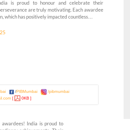
ndia is proud to honour and celebrate their
perseverance are truly motivating. Each awardee
n, which has positively impacted countless…
025
bai
/
PIBMumbai
/pibmumbai
l.com
[
0KB ]
 awardees! India is proud to