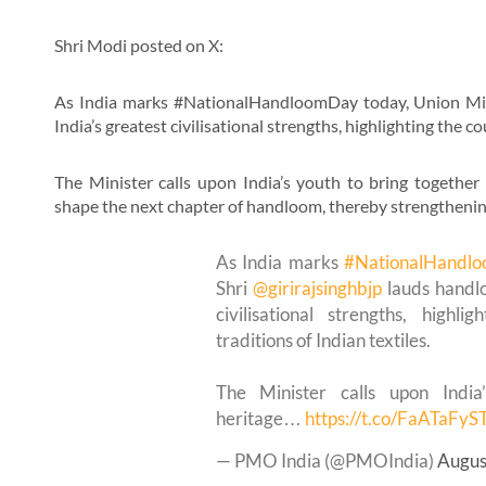
Shri Modi posted on X:
As India marks #NationalHandloomDay today, Union Mini
India’s greatest civilisational strengths, highlighting the co
The Minister calls upon India’s youth to bring together 
shape the next chapter of handloom, thereby strengthening
As India marks
#NationalHandl
Shri
@girirajsinghbjp
lauds handlo
civilisational strengths, highli
traditions of Indian textiles.
The Minister calls upon India
heritage…
https://t.co/FaATaFyS
— PMO India (@PMOIndia)
Augus