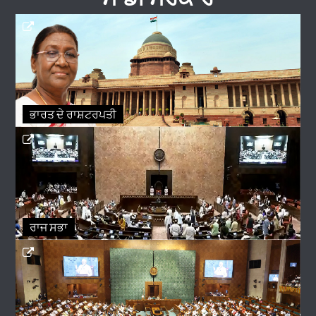
ਭਾਰਤ ਦੇ ਰਾਸ਼ਟਰਪਤੀ
ਰਾਜ ਸਭਾ