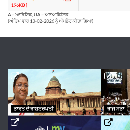
196KB ]
A
= ਆਡਿਟਿਡ,
UA
= ਅਣਆਡਿਟਿਡ
(ਅੰਤਿਮ ਵਾਰ 13-02-2026 ਨੂੰ ਅੱਪਡੇਟ ਕੀਤਾ ਗਿਆ)
ਭਾਰਤ ਦੇ ਰਾਸ਼ਟਰਪਤੀ
ਰਾਜ ਸਭਾ