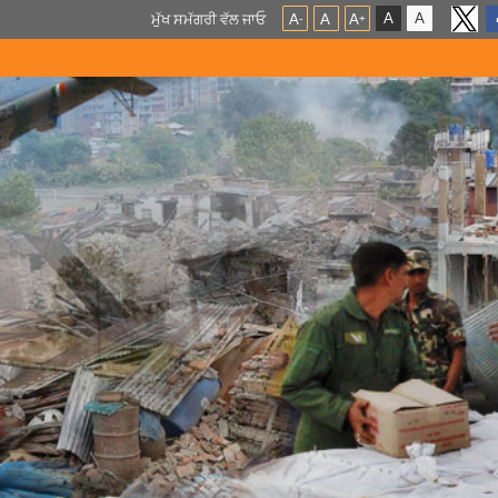
A
A
ਮੁੱਖ ਸਮੱਗਰੀ ਵੱਲ ਜਾਓ
A
A
A
-
+