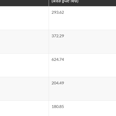
(ਕਰੋੜ ਰੁਪਏ ਵਿੱਚ)
293.62
372.29
624.74
204.49
180.85