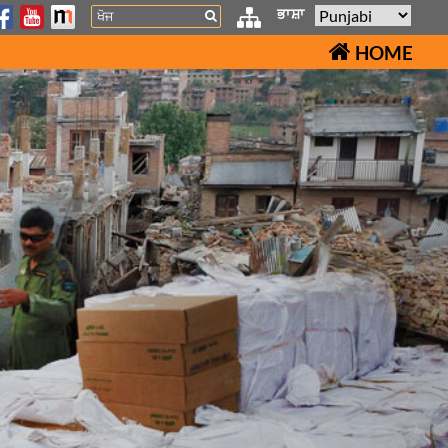
Search
ਭਾਸ਼ਾ
HOME