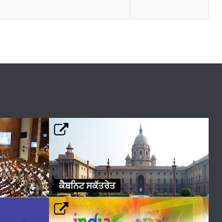
ਕੈਬਨਿਟ ਸਕੱਤਰੇਤ