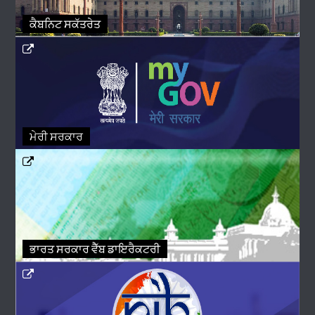
ਕੈਬਨਿਟ ਸਕੱਤਰੇਤ
ਮੇਰੀ ਸਰਕਾਰ
ਭਾਰਤ ਸਰਕਾਰ ਵੈੱਬ ਡਾਇਰੈਕਟਰੀ