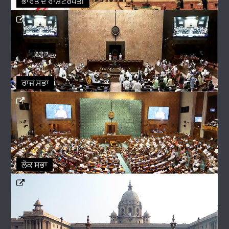
ਭਾਰਤ ਦੇ ਰਾਸ਼ਟਰਪਤੀ
ਰਾਜ ਸਭਾ
ਲੋਕ ਸਭਾ