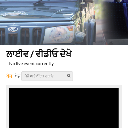
ਲਾਈਵ / ਵੀਡੀਓ ਦੇਖੋ
No live event currently
ਖੋਜ
ਖੋਜ