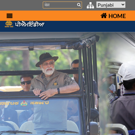
Search
HOME
ਪੀਐੱਮਇੰਡੀਆ