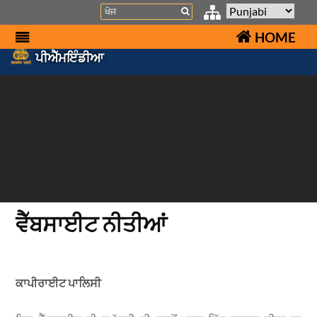
Search
HOME
ਪੀਐੱਮਇੰਡੀਆ
ਵੈੱਬਸਾਈਟ ਨੀਤੀਆਂ
ਕਾਪੀਰਾਈਟ ਪਾਲਿਸੀ