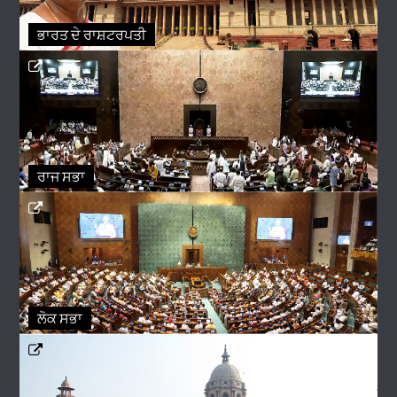
ਭਾਰਤ ਦੇ ਰਾਸ਼ਟਰਪਤੀ
ਰਾਜ ਸਭਾ
ਲੋਕ ਸਭਾ