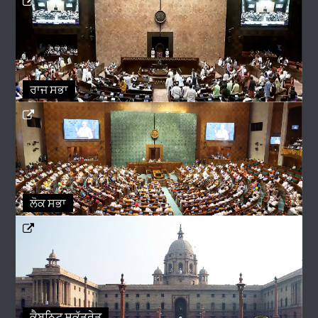
ਰਾਜ ਸਭਾ
ਲੋਕ ਸਭਾ
ਕੈਬਨਿਟ ਸਕੱਤਰੇਤ