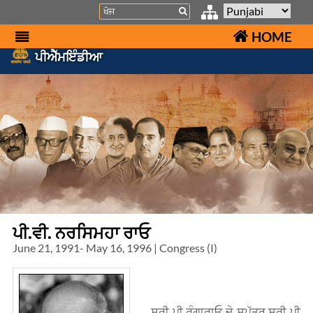
Search
HOME
ਪੀਐੱਮਇੰਡੀਆ
ਪੀ.ਵੀ. ਨਰਸਿਮਹਾ ਰਾਓ
June 21, 1991- May 16, 1996 | Congress (I)
ਸ਼੍ਰੀ ਪੀ ਰੰਗਾਰਾਓ ਦੇ ਸਪੁੱਤਰ ਸ਼੍ਰੀ ਪੀ