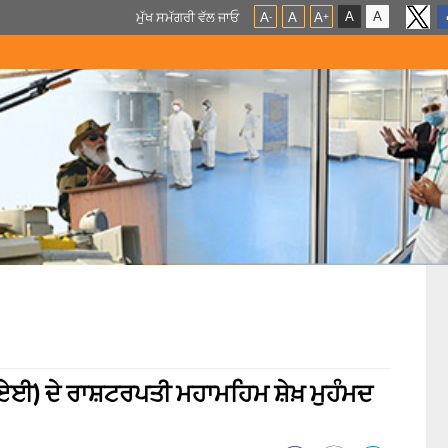
A
A
ਮੁੱਖ ਸਮੱਗਰੀ ਵੱਲ ਜਾਓ
A
A
A
-
+
ਏਈ) ਦੇ ਰਾਸ਼ਟਰਪਤੀ ਮਹਾਮਹਿਮ ਸ਼ੇਖ਼ ਮੁਹੰਮਦ