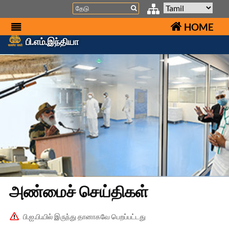
Search
HOME
பி.எம்.இந்தியா
அண்மைச் செய்திகள்
பி.ஐ.பி.யில் இருந்து தானாகவே பெறப்பட்டது