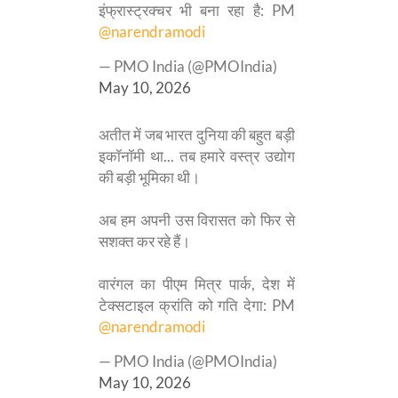
इंफ्रास्ट्रक्चर भी बना रहा है: PM
@narendramodi
— PMO India (@PMOIndia)
May 10, 2026
अतीत में जब भारत दुनिया की बहुत बड़ी
इकॉनॉमी था... तब हमारे वस्त्र उद्योग
की बड़ी भूमिका थी।
अब हम अपनी उस विरासत को फिर से
सशक्त कर रहे हैं।
वारंगल का पीएम मित्र पार्क, देश में
टेक्सटाइल क्रांति को गति देगा: PM
@narendramodi
— PMO India (@PMOIndia)
May 10, 2026