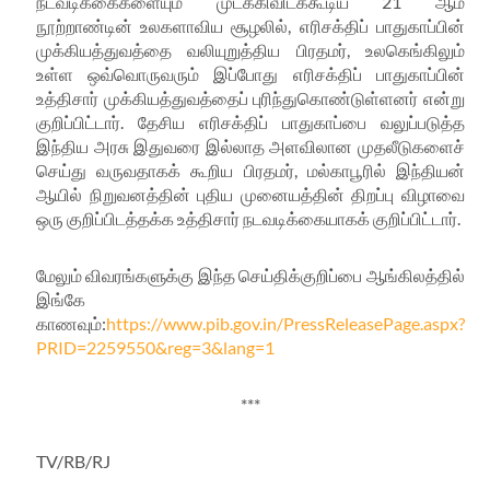
நடவடிக்கைகளையும்
முடக்கிவிடக்கூடிய
21
ஆம்
நூற்றாண்டின்
உலகளாவிய
சூழலில்
,
எரிசக்திப்
பாதுகாப்பின்
முக்கியத்துவத்தை
வலியுறுத்திய
பிரதமர்
,
உலகெங்கிலும்
உள்ள
ஒவ்வொருவரும்
இப்போது
எரிசக்திப்
பாதுகாப்பின்
உத்திசார்
முக்கியத்துவத்தைப்
புரிந்துகொண்டுள்ளனர்
என்று
குறிப்பிட்டார்
.
தேசிய
எரிசக்திப்
பாதுகாப்பை
வலுப்படுத்த
இந்திய
அரசு
இதுவரை
இல்லாத
அளவிலான
முதலீடுகளைச்
செய்து
வருவதாகக்
கூறிய
பிரதமர்
,
மல்காபூரில்
இந்தியன்
ஆயில்
நிறுவனத்தின்
புதிய
முனையத்தின்
திறப்பு
விழாவை
ஒரு
குறிப்பிடத்தக்க
உத்திசார்
நடவடிக்கையாகக்
குறிப்பிட்டார்
.
மேலும்
விவரங்களுக்கு
இந்த
செய்திக்குறிப்பை
ஆங்கிலத்தில்
இங்கே
காணவும்
:
https://www.pib.gov.in/PressReleasePage.aspx?
PRID=2259550&reg=3&lang=1
***
TV/RB/RJ