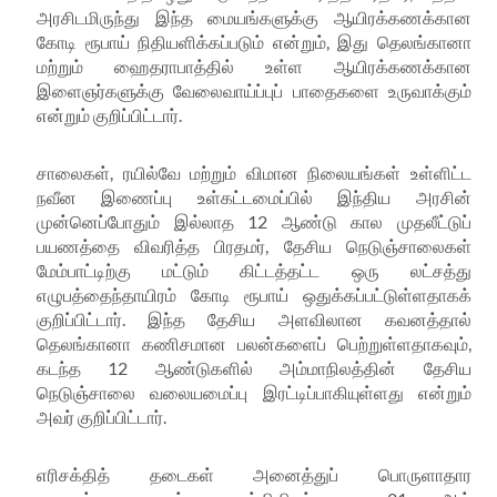
அரசிடமிருந்து
இந்த
மையங்களுக்கு
ஆயிரக்கணக்கான
கோடி
ரூபாய்
நிதியளிக்கப்படும்
என்றும்
,
இது
தெலங்கானா
மற்றும்
ஹைதராபாத்தில்
உள்ள
ஆயிரக்கணக்கான
இளைஞர்களுக்கு
வேலைவாய்ப்புப்
பாதைகளை
உருவாக்கும்
என்றும்
குறிப்பிட்டார்
.
சாலைகள்
,
ரயில்வே
மற்றும்
விமான
நிலையங்கள்
உள்ளிட்ட
நவீன
இணைப்பு
உள்கட்டமைப்பில்
இந்திய
அரசின்
முன்னெப்போதும்
இல்லாத
12
ஆண்டு
கால
முதலீட்டுப்
பயணத்தை
விவரித்த
பிரதமர்
,
தேசிய
நெடுஞ்சாலைகள்
மேம்பாட்டிற்கு
மட்டும்
கிட்டத்தட்ட
ஒரு
லட்சத்து
எழுபத்தைந்தாயிரம்
கோடி
ரூபாய்
ஒதுக்கப்பட்டுள்ளதாகக்
குறிப்பிட்டார்
.
இந்த
தேசிய
அளவிலான
கவனத்தால்
தெலங்கானா
கணிசமான
பலன்களைப்
பெற்றுள்ளதாகவும்
,
கடந்த
12
ஆண்டுகளில்
அம்மாநிலத்தின்
தேசிய
நெடுஞ்சாலை
வலையமைப்பு
இரட்டிப்பாகியுள்ளது
என்றும்
அவர்
குறிப்பிட்டார்
.
எரிசக்தித்
தடைகள்
அனைத்துப்
பொருளாதார