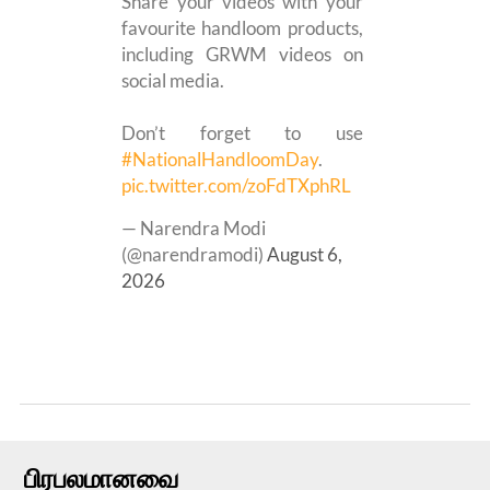
Share your videos with your
favourite handloom products,
including GRWM videos on
social media.
Don’t forget to use
#NationalHandloomDay
.
pic.twitter.com/zoFdTXphRL
— Narendra Modi
(@narendramodi)
August 6,
2026
பிரபலமானவை