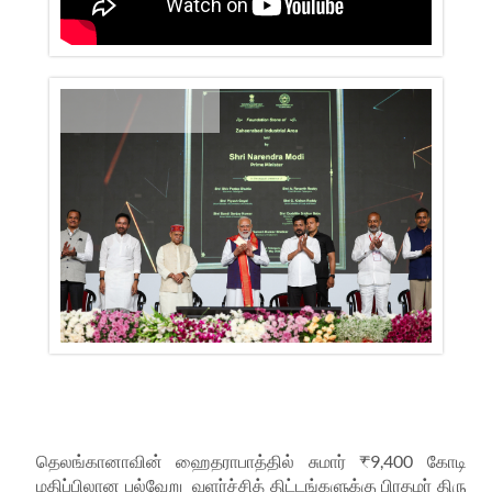
தெலங்கானாவின்
ஹைதராபாத்தில்
சுமார்
₹
9,400
கோடி
மதிப்பிலான
பல்வேறு
வளர்ச்சித்
திட்டங்களுக்கு
பிரதமர்
திரு