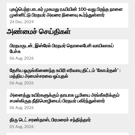
புகழ்பெற்ற பாடகர் முகமது ரஃபியின் 100-வது பிறந்த நாளை
முன்னிட்டு பிரதமர் அவரை நினைவு கூர்ந்துள்ளார்
24 Dec, 2024
அண்மைச் செய்திகள்
பிரதமருடன், இஸ்ரேல் பிரதமர் தொலைபேசி வாயிலாகப்
பேச்சு
06 Aug, 2026
தேசிய ஒருங்கிணைந்த உயிரி எரிவாயு திட்டம் ‘கோபர்தன்’ :
மத்திய அமைச்சரவை ஒப்புதல்
06 Aug, 2026
அனைத்து உயிர்களுக்கும் தாயாக பூமியை அங்கீகரிக்கும்
சமஸ்கிருத நீதிமொழியைப் பிரதமர் பகிர்ந்துள்ளார்
06 Aug, 2026
திரு டெட் சரண்தாஸ், பிரமரைச் சந்தித்தார்
05 Aug, 2026