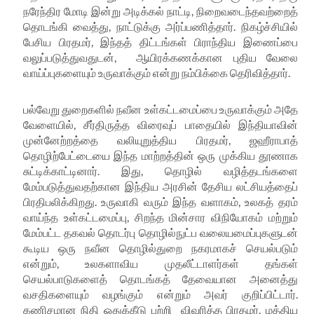
நரேந்திர
மோடி
இன்று
அடிக்கல்
நாட்டி
,
நிறைவடைந்தவற்றைத்
தொடங்கி
வைத்து
,
நாட்டுக்கு
அர்ப்பணித்தார்
.
நிகழ்ச்சியில்
பேசிய
பிரதமர்
,
இந்தத்
திட்டங்கள்
பிராந்திய
இணைப்பை
வலுப்படுத்துவதுடன்
,
ஆயிரக்கணக்கான
புதிய
வேலை
வாய்ப்புகளையும்
உருவாக்கும்
என்று
நம்பிக்கை
தெரிவித்தார்
.
பல்வேறு
துறைகளில்
நவீன
உள்கட்டமைப்பை
உருவாக்கும்
அதே
வேளையில்
,
சீர்திருத்த
விரைவுப்
பாதையில்
இந்தியாவின்
முன்னேற்றத்தை
வலியுறுத்திய
பிரதமர்
,
ஜஹீராபாத்
தொழிற்பேட்டையை
இந்த
மாற்றத்தின்
ஒரு
முக்கிய
தூணாக
சுட்டிக்காட்டினார்
.
இது
,
தொழில்
வழித்தடங்களை
மேம்படுத்துவதற்கான
இந்திய
அரசின்
தேசிய
லட்சியத்தைப்
பிரதிபலிக்கிறது
.
உருவாகி
வரும்
இந்த
வளாகம்
,
உலகத்
தரம்
வாய்ந்த
உள்கட்டமைப்பு
,
சிறந்த
மின்சார
விநியோகம்
மற்றும்
மேம்பட்ட
தகவல்
தொடர்பு
தொழில்நுட்ப
வலையமைப்புகளுடன்
கூடிய
ஒரு
நவீன
தொழில்துறை
நகரமாகச்
செயல்படும்
என்றும்
,
உலகளாவிய
முதலீட்டாளர்கள்
தங்கள்
செயல்பாடுகளைத்
தொடங்கத்
தேவையான
அனைத்து
வசதிகளையும்
வழங்கும்
என்றும்
அவர்
குறிப்பிட்டார்
.
கணிசமான
நிதி
ஒதுக்கீடு
பற்றி
விவரித்த
பிரதமர்
,
மத்திய