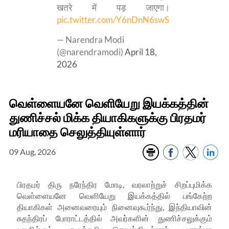
खतरे में पड़ जाएगा।
pic.twitter.com/Y6nDnN6swS
— Narendra Modi
(@narendramodi)
April 18,
2026
வெள்ளையனே வெளியேறு இயக்கத்தின்
துணிச்சல் மிக்க தியாகிகளுக்கு பிரதமர்
மரியாதை செலுத்தியுள்ளார்
09 Aug, 2026
பிரதமர் திரு நரேந்திர மோடி, வரலாற்றுச் சிறப்புமிக்க
வெள்ளையனே வெளியேறு இயக்கத்தில் பங்கேற்ற
தியாகிகள் அனைவரையும் நினைவுகூர்ந்து, இந்தியாவின்
சுதந்திரப் போராட்டத்தில் அவர்களின் துணிச்சலுக்கும்