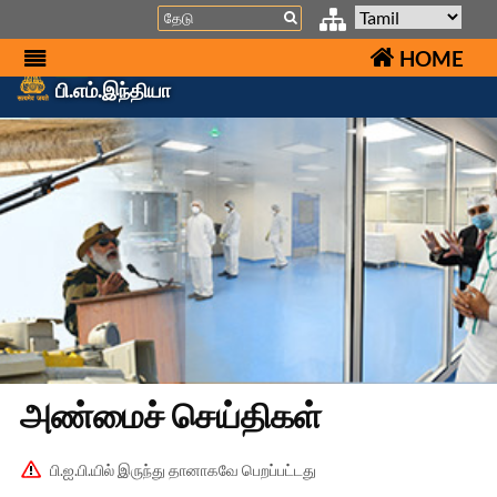
Search
HOME
பி.எம்.இந்தியா
அண்மைச் செய்திகள்
பி.ஐ.பி.யில் இருந்து தானாகவே பெறப்பட்டது