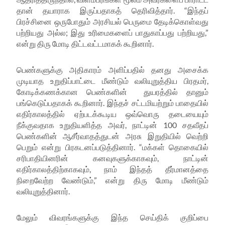
தான் தயாராக இருப்பதாகத் தெரிவித்தார். “இந்தப்
பிரச்சினை ஒருபோதும் அரசியல் பெருமை தேடிக்கொள்வது
பற்றியது அல்ல
;
இது உரிமைகளைப் பாதுகாப்பது பற்றியது
,”
என்று திரு மோடி திட்டவட்டமாகக் கூறினார்.
பெண்களுக்கு அதிகாரம் அளிப்பதில் தனது அசைக்க
முடியாத உறுதிப்பாட்டை மீண்டும் வலியுறுத்திய பிரதமர்
,
கோடிக்கணக்கான பெண்களின் துயரத்தில் தானும்
பங்கெடுப்பதாகக் கூறினார். இந்தச் சட்டமியற்றும் பாதையில்
எதிர்காலத்தில் ஏற்படக்கூடிய ஒவ்வொரு தடையையும்
நீக்குவதாக உறுதியளித்த அவர்
,
நாட்டின்
100
சதவீதப்
பெண்களின் ஆசீர்வாதத்துடன் அரசு இறுதியில் வெற்றி
பெறும் என்று பிரகடனப்படுத்தினார். “மக்கள் தொகையில்
சரி
பாதியினரின் கனவுகளுக்காகவும்
,
நாட்டின்
எதிர்காலத்திற்காகவும்
,
நாம் இந்தத் தீர்மானத்தை
நிறைவேற்ற வேண்டும்
,”
என்று திரு மோடி மீண்டும்
வலியுறுத்தினார்.
மேலும் விவரங்களுக்கு இந்த செய்திக் குறிப்பை