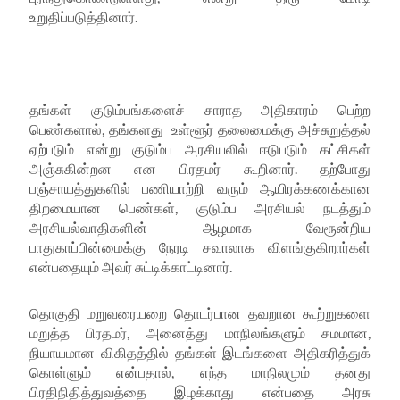
உறுதிப்படுத்தினார்.
தங்கள் குடும்பங்களைச் சாராத அதிகாரம் பெற்ற
பெண்களால்
,
தங்களது உள்ளூர் தலைமைக்கு அச்சுறுத்தல்
ஏற்படும் என்று குடும்ப அரசியலில் ஈடுபடும் கட்சிகள்
அஞ்சுகின்றன என பிரதமர் கூறினார். தற்போது
பஞ்சாயத்துகளில் பணியாற்றி வரும் ஆயிரக்கணக்கான
திறமையான பெண்கள்
,
குடும்ப அரசியல் நடத்தும்
அரசியல்வாதிகளின் ஆழமாக வேரூன்றிய
பாதுகாப்பின்மைக்கு நேரடி சவாலாக விளங்குகிறார்கள்
என்பதையும் அவர் சுட்டிக்காட்டினார்.
தொகுதி மறுவரையறை தொடர்பான தவறான கூற்றுகளை
மறுத்த பிரதமர்
,
அனைத்து மாநிலங்களும் சமமான
,
நியாயமான விகிதத்தில் தங்கள் இடங்களை அதிகரித்துக்
கொள்ளும் என்பதால்
,
எந்த மாநிலமும் தனது
பிரதிநிதித்துவத்தை இழக்காது என்பதை அரசு