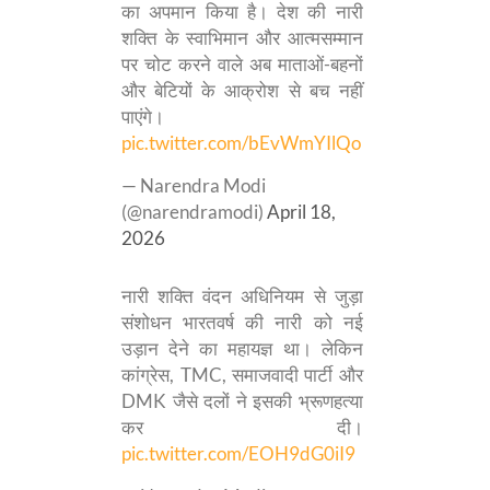
का अपमान किया है। देश की नारी
शक्ति के स्वाभिमान और आत्मसम्मान
पर चोट करने वाले अब माताओं-बहनों
और बेटियों के आक्रोश से बच नहीं
पाएंगे।
pic.twitter.com/bEvWmYIlQo
— Narendra Modi
(@narendramodi)
April 18,
2026
नारी शक्ति वंदन अधिनियम से जुड़ा
संशोधन भारतवर्ष की नारी को नई
उड़ान देने का महायज्ञ था। लेकिन
कांग्रेस, TMC, समाजवादी पार्टी और
DMK जैसे दलों ने इसकी भ्रूणहत्या
कर दी।
pic.twitter.com/EOH9dG0iI9