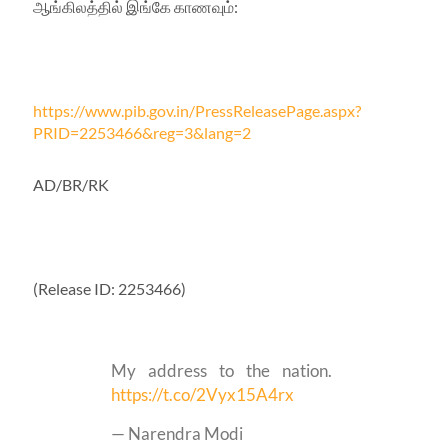
ஆங்கிலத்தில் இங்கே காணவும்:
https://www.pib.gov.in/PressReleasePage.aspx?
PRID=2253466&reg=3&lang=2
AD/BR/RK
(Release ID: 2253466)
My address to the nation.
https://t.co/2Vyx15A4rx
— Narendra Modi