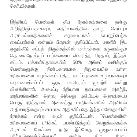
தெரிவித்தார்.
இந்தியப் பெண்கள்
,
தீய நோக்கங்களை நன்கு
அறிந்திருப்பதாகவும்
,
எதிர்காலத்தில் தவறு செய்யும்
அரசியல்வாதிகளைக் கடுமையாகப் பொறுப்பேற்க
வைப்பார்கள் என்றும் பிரதமர் குறிப்பிட்டார். மகளிர் இட
ஒதுக்கீடு சட்டத் திருத்தத்தின் மாற்றத்தை உருவாக்கும்
தொலைநோக்குப் பார்வையை விவரித்த பிரதமர்
,
இந்தச்
சட்டம்
,
மக்கள்தொகையில்
50%
அங்கம் வகிக்கும்
பெண்களுக்கு நீண்டகாலமாக நிலுவையில் உள்ள
உரிமைகளை வழங்கவும் புதிய வாய்ப்புகளை உருவாக்கவும்
வடிவமைக்கப்பட்ட ஒரு மாபெரும் முயற்சி என்று
விளக்கினார். அமைப்பு ரீதியான தடைகளை அகற்றி
,
மாநிலங்களின் அளவு அல்லது புவியியல் அமைப்பைப்
பொருட்படுத்தாமல் அனைத்து மாநிலங்களின் அரசியல்
அதிகாரத்தையும் சமமாக
அதிகரிப்பதே
இந்த மசோதாவின்
நோக்கம் என்று அவர் குறிப்பிட்டார். “பெண்களின்
உரிமைகளைப் பறிக்கப் பயன்படுத்
தும்
வெறுக்கத்தக்க
அரசியல் போக்கை நாடு இப்போது முழுமையாகப்
புரிந்துகொண்டுள்ளது
,”
என்று திரு மோடி