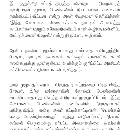
இட ஒதுக்கீடு சட்டத் திருத்த மசோதா நிறைவேறத்
தவறியதன் மூலம்
,
பெண்களின் நியாயமான கனவுகள்
நசுக்கப்பட்டுவிட்டன என்று அவர் வேதனை தெரிவித்தார்.
“இந்த மோசமான விளைவுக்காக நாட்டின் அனைத்து
தாய்மார்கள் மற்றும் சகோதரிகளிடம் நான் ஆழ்ந்த மன்னிப்பு
கேட்டுக்கொள்கிறேன்
,”
என்று திரு மோடி கூறினார்.
தேசிய நலனே முதன்மையானது என்பதை வலியுறுத்திய
பிரதமர்
,
நாட்டின் நலனைக் காட்டிலும்
தங்களின்
கட்சி
நலன்களுக்கு முன்னுரிமை அளிக்கும் குறிப்பிட்ட அரசியல்
கட்சிகளைக்
கடுமையாக விமர்சித்தார்.
நாடு முழுவதும்
ஏற்பட்ட மிகுந்த
ஏமாற்றத்தைப் பிரதிபலித்த
பிரதமர்
,
இந்த மசோதாவின் தோல்வி
,
பெண்களின்
சுயமரியாதை மீது விழுந்த பேரிடி என்று குறிப்பிட்டார். இந்த
அவமானம் பெண்களின் மனங்களில் நிரந்தரமாகப்
பதிந்துவிடும் என்று அவர் சுட்டிக்காட்டினார். “பெண்கள்
எதை வேண்டுமானாலும் மறந்து விடுவார்கள்
,
ஆனால்
தங்கள் பெருமைக்கு ஏற்பட்ட அவமானத்தை அவர்கள்
ஒருபோதும் மறக்க மாட்டார்கள்
,”
என்று திரு மோடி உறுதிபடத்