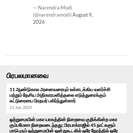
— Narendra Modi
(@narendramodi)
August 9,
2026
பிரபலமானவை
11 ஆண்டுகால அனைவரையும் உள்ளடக்கிய வளர்ச்சி
மற்றும் தேசிய அதிகாரமளித்தலை எடுத்துரைக்கும்
கட்டுரையை பிரதமர் பகிர்ந்துள்ளார்
11 Jun, 2025
ஒற்றுமையின் மகா யாகத்தின் நிறைவை குறிக்கின்ற மகா
கும்பமேளா நிறைவடைந்தது; பிரயாக்ராஜில் 45 நாட்களும்
மாபெரும் ஒற்றுமையின் ஒன்றுகூடலில் ஒரே நேரத்தில் ஒரே