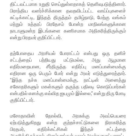
திட்டவட்டமாக உறுதி செய்துள்ளதாகத் தெளிவுபடுத்தினார்.
பிராந்திய வளர்ச்சிக்கான தவறவிடப்பட்ட வாய்ப்புகளைச்
சுட்டிக்காட்டி
,
இந்தத் திருத்தம் தமிழ்நாடு
,
மேற்கு வங்கம்
மற்றும் உத்தரப் பிரதேசம் போன்ற மாநிலங்களுக்கான
நாடாளுமன்ற இடங்களை கணிசமாக அதிகரித்திருக்கும்
என்று பிரதமர் குறிப்பிட்டார்.
தற்போதைய அரசியல் போராட்டம் என்பது ஒரு தனிச்
சட்டத்தைப் பற்றியது மட்டுமல்ல
,
அது ஆழமான
எதிர்மறையான
,
சீர்திருத்த எதிர்ப்பு மனப்பான்மைக்கு
எதிரான ஒரு பெரும் போர் என்று அவர்
எடுத்துரைத்தார்
.
“இந்த நச்சு மனப்பான்மைக்கு
,
நாட்டின் அனைத்து
சகோதரிகளும் மகள்களும் தகுந்த பதிலடி கொடுப்பார்கள்
என்பதில் எனக்கு எவ்வித ஐயமும் இல்லை
,”
என்று திரு மோடி
குறிப்பிட்டார்.
மசோதாவின் தோல்வி
,
அரசுக்கு அவப்பெயரை
ஏற்படுத்துகிறது என்ற குற்றச்சாட்டுகளை நிராகரித்த
பிரதமர்
,
எதிர்க்கட்சிகள் இந்தச் சட்டத்தை
ஆதரித்திருந்தால்
,
விளம்பரங்கள் மூலம் அவர்களைப் பாராட்ட