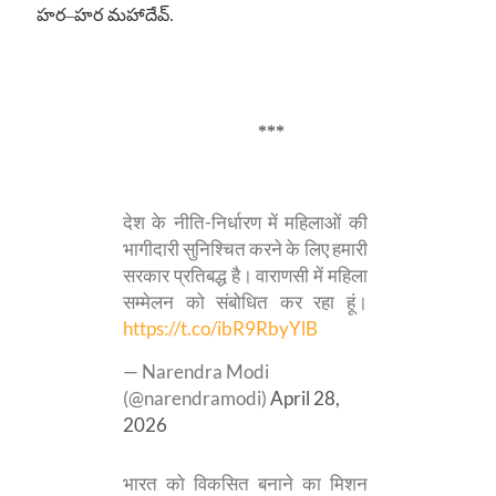
హర
–
హర మహాదేవ్
.
***
देश के नीति-निर्धारण में महिलाओं की
भागीदारी सुनिश्चित करने के लिए हमारी
सरकार प्रतिबद्ध है। वाराणसी में महिला
सम्मेलन को संबोधित कर रहा हूं।
https://t.co/ibR9RbyYlB
— Narendra Modi
(@narendramodi)
April 28,
2026
भारत को विकसित बनाने का मिशन