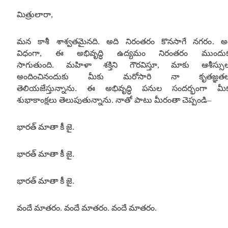
మిత్రులారా
,
మన కాశీ శాశ్వతమైనది
.
అది నిరంతరం కొనసాగే నగరం
.
అ
విధంగా
,
ఈ అభివృద్ధి ఉద్యమం నిరంతరం ముందుక
సాగుతుంది
.
మహిళా శక్తిని గౌరవిస్తూ
,
మాకు ఆశీస్సు
అందించినందుకు మీకు మరోసారి నా కృతజ్ఞతల
తెలియజేస్తున్నాను
.
ఈ అభివృద్ధి పనుల సందర్భంగా మీ
శుభాకాంక్షలు తెలుపుతున్నాను
.
నాతో పాటు మీరంతా చెప్పండి
–
భారత్ మాతా కీ జై
.
భారత్ మాతా కీ జై
.
భారత్ మాతా కీ జై
.
వందే మాతరం
.
వందే మాతరం
.
వందే మాతరం
.