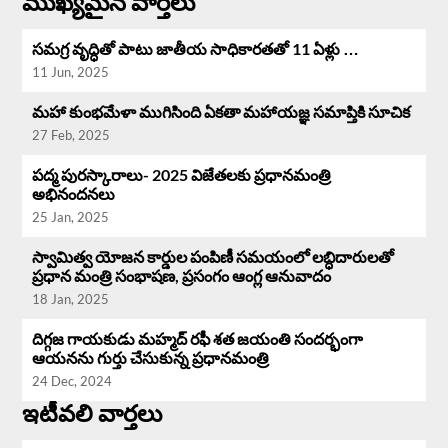
ముఖ్యమైన వార్తలు
సమగ్ర వృద్ధి‌తో పాటు జాతీయ సాధికారతతో 11 ఏళ్లు …
11 Jun, 2025
మహా కుంభమేళా ముగిసింది ఏకతా మహాయజ్ఞ సమాప్తికి సూచిక
27 Feb, 2025
పద్మ పురస్కారాలు- 2025 విజేతలకు ప్రధానమంత్రి
అభినందనలు
25 Jan, 2025
స్వామిత్వ యోజన కార్డుల పంపిణీ సమయంలో లబ్ధిదారులతో
ప్రధాన మంత్రి సంభాషణ, ప్రసంగం ఆంగ్ల ఆనువాదం
18 Jan, 2025
దిగ్గజ గాయకుడు మహ్మద్ రఫీ శత జయంతి సందర్భంగా
ఆయనను గుర్తు చేసుకున్న ప్రధానమంత్రి
24 Dec, 2024
ఇటీవలి వార్తలు