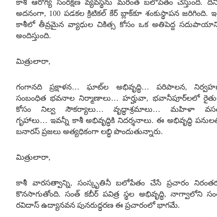
కాశీ ఆరోగ్య సంరక్షణ వ్యవస్థను మరింత బలోపేతం చేస్తుంది
.
దీని
అదనంగా
,
100
పడకల క్రిటికల్ కేర్ బ్లాక్‌కూ శంకుస్థాపన జరిగింది
.
ఇ
కాశీలో తీవ్రమైన వ్యాధుల చికిత్స కోసం ఒక అతిపెద్ద సదుపాయాన్
అందిస్తుంది
.
మిత్రులారా
,
గంగానది ప్రక్షాళన
…
ఘాట్‌ల అభివృద్ధి
…
పరిపాలన
,
నిర్వ
సంబంధిత భవనాల నిర్మాణాలు
…
హర్హువా
,
భవానీపూర్‌లలో రైత
కోసం నిల్వ సౌకర్యాలు
…
వృద్ధాశ్రమాలు
…
మహిళా వసత
గృహాలు
…
ఇవన్నీ కాశీ అభివృద్ధికి నిదర్శనాలు
.
ఈ అభివృద్ధి పనుల
బనారస్ ప్రజలు అత్యధికంగా లబ్ధి పొందుతున్నారు
.
మిత్రులారా
,
కాశీ వారసత్వాన్ని
,
సంస్కృతినీ బలోపేతం చేసే ప్రచారం నిరంత
కొనసాగుతోంది
.
సంత్ కబీర్ పవిత్ర స్థల అభివృద్ధి
,
నాగ్వాలోని సం
రవిదాస్ ఉద్యానవన పునరుద్ధరణ ఈ ప్రచారంలో భాగమే
.