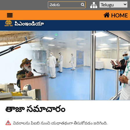
Search
HOME
పిఎంఇండియా
తాజా స‌మాచారం
వివరాలను పిఐబి నుంచి యథాతథంగా తీసుకోవడం జరిగింది.