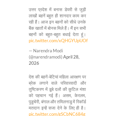
उत्तर प्रदेश में बनास डेयरी से जुड़ी
लाखों बहनें बहुत ही शानदार काम कर
रही हैं। आज इन बहनों को सीधे उनके
बैंक खातों में बोनस मिले हैं। मैं इन सभी
बहनों को बहुत-बहुत बधाई देता हूं।
pic.twitter.com/xQHGYUpUOf
— Narendra Modi
(@narendramodi)
April 28,
2026
देश की बहनें-बेटियां महिला आरक्षण पर
ब्रेक लगाने वाले परिवारवादी और
तुष्टिकरण में डूबे दलों की कुटिल मंशा
को पहचान गई हैं। असम, केरलम,
पुडुचेरी, बंगाल और तमिलनाडु में रिकॉर्ड
मतदान इन्हें सजा देने के लिए ही है।
pic.twitter.com/gSCbNC684g