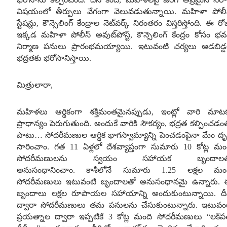
విషయంలో తీర్పులు వేగంగా వెలువడుతున్నాయి
.
మహిళా పోలీ
స్టేషన్లు
,
కౌన్సెలింగ్ కేంద్రాల నెట్‌వర్క్ నిరంతరం విస్తరిస్తోంది
.
ఈ రో
ఇక్కడ మహిళా పోలీస్ అవుట్‌పోస్ట్
,
కౌన్సెలింగ్ కేంద్రం కోసం భ
నిర్మాణ పనులు ప్రారంభమయ్యాయి
.
ఇటువంటి చర్యలు ఆడబిడ్
భద్రతకు భరోసానిస్తాయి
.
మిత్రులారా
,
మహిళలు ఆర్థికంగా శక్తిమంతమైనప్పుడు
,
ఇంట్లో వారి మాట
ప్రాధాన్యం పెరుగుతుంది
.
అందుకే వారికి సౌకర్యం
,
భద్రత కల్పించడం
పాటు
…
సోదరీమణుల ఆర్థిక భాగస్వామ్యాన్ని పెంచడంపైనా మేం దృష్
సారించాం
.
గత
11
ఏళ్లలో దేశవ్యాప్తంగా సుమారు
10
కోట్ల మం
సోదరీమణులను స్వయం సహాయక బృందాలత
అనుసంధానించాం
.
కాశీలోనే సుమారు
1.25
లక్షల మం
సోదరీమణులు ఇటువంటి బృందాలతో అనుసంధానమై ఉన్నారు
.
బృందాలు లక్షల రూపాయల సహాయాన్ని అందుకుంటున్నాయి
.
దీ
ద్వారా సోదరీమణులు తమ పనులను చేసుకుంటున్నారు
.
ఇటువం
ప్రయత్నాల ద్వారా ఇప్పటికే
3
కోట్ల మంది సోదరీమణులు “లక్‌ప