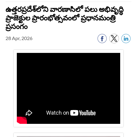
ఉత్తరప్రదేశ్‌లోని వారణాసిలో పలు అభివృద్ధి
ప్రాజెక్టుల ప్రారంభోత్సవంలో ప్రధానమంత్రి
ప్రసంగం
28 Apr, 2026