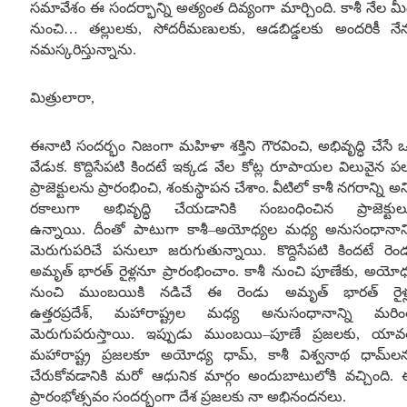
సమావేశం ఈ సందర్భాన్ని అత్యంత దివ్యంగా మార్చింది
.
కాశీ నేల మ
నుంచి
…
తల్లులకు
,
సోదరీమణులకు
,
ఆడబిడ్డలకు అందరికీ నే
నమస్కరిస్తున్నాను
.
మిత్రులారా
,
ఈనాటి సందర్భం నిజంగా మహిళా శక్తిని గౌరవించి
,
అభివృద్ధి చేసే 
వేడుక
.
కొద్దిసేపటి కిందటే ఇక్కడ వేల కోట్ల రూపాయల విలువైన ప
ప్రాజెక్టులను ప్రారంభించి
,
శంకుస్థాపన చేశాం
.
వీటిలో కాశీ నగరాన్ని అన్
రకాలుగా అభివృద్ధి చేయడానికి సంబంధించిన ప్రాజెక్టు
ఉన్నాయి
.
దీంతో పాటుగా కాశీ
–
అయోధ్యల మధ్య అనుసంధానాన్
మెరుగుపరిచే పనులూ జరుగుతున్నాయి
.
కొద్దిసేపటి కిందటే రెం
అమృత్ భారత్ రైళ్లనూ ప్రారంభించాం
.
కాశీ నుంచి పూణేకు
,
అయోధ
నుంచి ముంబయికి నడిచే ఈ రెండు అమృత్ భారత్ రైళ్
ఉత్తరప్రదేశ్
,
మహారాష్ట్రల మధ్య అనుసంధానాన్ని మరి
మెరుగుపరుస్తాయి
.
ఇప్పుడు ముంబయి
–
పూణే ప్రజలకు
,
యావ
మహారాష్ట్ర ప్రజలకూ అయోధ్య ధామ్
,
కాశీ విశ్వనాథ ధామ్‌ల
చేరుకోవడానికి మరో ఆధునిక మార్గం అందుబాటులోకి వచ్చింది
.
ప్రారంభోత్సవం సందర్భంగా దేశ ప్రజలకు నా అభినందనలు
.