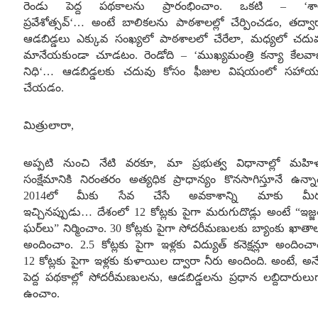
రెండు పెద్ద పథకాలను ప్రారంభించాం
.
ఒకటి
–
‘
శ
ప్రవేశోత్సవ్
‘
…
అంటే బాలికలను పాఠశాలల్లో చేర్పించడం
,
తద్వా
ఆడబిడ్డలు ఎక్కువ సంఖ్యలో పాఠశాలలో చేరేలా
,
మధ్యలో చదు
మానేయకుండా చూడటం
.
రెండోది
–
‘
ముఖ్యమంత్రి కన్యా కేలవా
నిధి
‘
…
ఆడబిడ్డలకు చదువు కోసం ఫీజుల విషయంలో సహా
చేయడం
.
మిత్రులారా
,
అప్పటి నుంచి నేటి వరకూ
,
మా ప్రభుత్వ విధానాల్లో మహి
సంక్షేమానికి నిరంతరం అత్యధిక ప్రాధాన్యం కొనసాగిస్తూనే ఉన్నా
2014
లో మీకు సేవ చేసే అవకాశాన్ని మాకు మీర
ఇచ్చినప్పుడు
…
దేశంలో
12
కోట్లకు పైగా మరుగుదొడ్లు అంటే
“
ఇజ్జ
ఘర్‌లు” నిర్మించాం
. 30
కోట్లకు పైగా సోదరీమణులకు బ్యాంకు ఖాతా
అందించాం
. 2.5
కోట్లకు పైగా ఇళ్లకు విద్యుత్ కనెక్షన్లూ అందించా
12
కోట్లకు పైగా ఇళ్లకు కుళాయిల ద్వారా నీరు అందింది
.
అంటే
,
అన
పెద్ద పథకాల్లో సోదరీమణులను
,
ఆడబిడ్డలను ప్రధాన లబ్దిదారులు
ఉంచాం
.