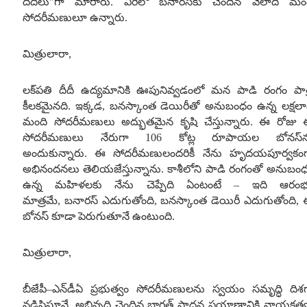
దీదీలు”గా మారారు
.
వీరిలో బనారస్‌కు చెందిన వేలాది మం
సోదరీమణులూ ఉన్నారు
.
మిత్రులారా
,
లక్‌పతి దీదీ ఉద్యమానికి ఊపునివ్వడంలో మన పాడి రంగం పాత
కీలకమైనది
.
ఇక్కడ
,
బనస్కాంత డెయిరీతో అనుబంధం ఉన్న లక్షలా
మంది సోదరీమణులు అద్భుతమైన కృషి చేస్తున్నారు
.
ఈ రోజు 
సోదరీమణులు నేరుగా
106
కోట్ల రూపాయల బోనస్‌
అందుకున్నారు
.
ఈ సోదరీమణులందరికీ నేను హృదయపూర్వకం
అభినందనలు తెలియజేస్తున్నాను
.
కాశీలోని పాడి రంగంతో అనుబం
ఉన్న మహిళలకు నేను చెప్పేది ఏంటంటే
–
ఇది ఆరంభ
మాత్రమే
,
బనారస్ ఎదుగుతోంది
,
బనస్కాంత డెయిరీ ఎదుగుతోంది
,
బోనస్ కూడా పెరుగుతూనే ఉంటుంది
.
మిత్రులారా
,
బీజేపీ
–
ఎన్‌డీఏ ప్రభుత్వం సోదరీమణులను స్వయం సమృద్ధి దిశ
నడిపిస్తూనే
,
అభివృద్ధి చెందిన భారత్ సాధన ప్రయాణానికి నాయకత్