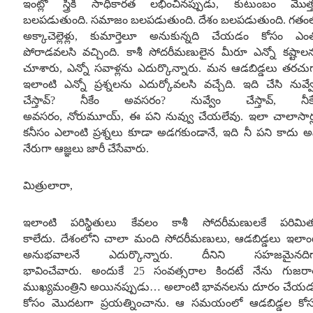
ఇంట్లో స్త్రీకి సాధికారత లభించినప్పుడు
,
కుటుంబం మొత్
బలపడుతుంది
.
సమాజం బలపడుతుంది
.
దేశం బలపడుతుంది
.
గతం
అక్కాచెల్లెళ్లు
,
కుమార్తెలూ
అనుకున్నది చేయడం కోసం ఎంత
పోరాడవలసి వచ్చింది
.
కాశీ సోదరీమణులైన మీరూ ఎన్నో కష్టాల
చూశారు
,
ఎన్నో సవాళ్లను ఎదుర్కొన్నారు
.
మన ఆడబిడ్డలు తరచు
ఇలాంటి ఎన్నో ప్రశ్నలను ఎదుర్కోవలసి వచ్చేది
.
ఇది చేసి నువ్వ
చేస్తావ్
?
నీకేం అవసరం
?
నువ్వేం చేస్తావ్
,
నీక
అవసరం
,
నోరుమూయ్
,
ఈ పని నువ్వు చేయలేవు
.
ఇలా చాలాసార్
కనీసం ఎలాంటి ప్రశ్నలు కూడా అడగకుండానే
,
ఇది నీ పని కాదు అ
నేరుగా ఆజ్ఞలు జారీ చేసేవారు
.
మిత్రులారా
,
ఇలాంటి పరిస్థితులు కేవలం కాశీ సోదరీమణులకే పరిమి
కాలేదు
.
దేశంలోని చాలా మంది సోదరీమణులు
,
ఆడబిడ్డలు ఇలాం
అనుభవాలనే ఎదుర్కొన్నారు
.
దీనిని సహజమైనదిగ
భావించేవారు
.
అందుకే
25
సంవత్సరాల కిందటే నేను గుజరా
ముఖ్యమంత్రిని అయినప్పుడు
…
అలాంటి భావనలను దూరం చేయ
కోసం మొదటగా ప్రయత్నించాను
.
ఆ సమయంలో ఆడబిడ్డల కో