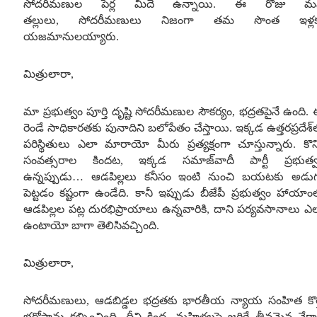
సోదరీమణుల పేర్ల మీదే ఉన్నాయి
.
ఈ రోజు మ
తల్లులు
,
సోదరీమణులు నిజంగా తమ సొంత ఇళ్లక
యజమానులయ్యారు
.
మిత్రులారా
,
మా ప్రభుత్వం పూర్తి దృష్టి సోదరీమణుల సౌకర్యం
,
భద్రతపైనే ఉంది
.
రెండే సాధికారతకు పునాదిని బలోపేతం చేస్తాయి
.
ఇక్కడ ఉత్తరప్రదేశ్‌
పరిస్థితులు ఎలా మారాయో మీరు ప్రత్యక్షంగా చూస్తున్నారు
.
కొన
సంవత్సరాల కిందట
,
ఇక్కడ సమాజ్‌వాదీ పార్టీ ప్రభుత్
ఉన్నప్పుడు
…
ఆడపిల్లలు కనీసం ఇంటి నుంచి బయటకు అడు
పెట్టడం కష్టంగా ఉండేది
.
కానీ ఇప్పుడు బీజేపీ ప్రభుత్వం హాయాం
ఆడపిల్లల పట్ల దురభిప్రాయాలు ఉన్నవారికి
,
దాని పర్యవసానాలు ఎ
ఉంటాయో బాగా తెలిసివచ్చింది
.
మిత్రులారా
,
సోదరీమణులు
,
ఆడబిడ్డల భద్రతకు భారతీయ న్యాయ సంహిత కొత
భరోసాను కల్పించింది
.
దీని కింద
,
మహిళలపై జరిగే తీవ్రమైన నేర