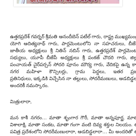
ఉత్తరప్రదేశ్ గవర్నర్ శ్రీమతి ఆనందీబెన్ పటేల్ గారు
,
రాష్ట్ర ముఖ్యమంత్
యోగి ఆదిత్యనాథ్ గారు
,
పార్లమెంటులోని నా సహచరులు
,
బీజే
జాతీయ అధ్యక్షులు శ్రీ నితిన్ నబిన్ గారు
,
ఉత్తరప్రదేశ్ పార్లమెం
సభ్యులు
,
యూపీ బీజేపీ అధ్యక్షులు శ్రీ పంకజ్ చౌదరి గారు
,
జిల
పంచాయత్ చైర్‌పర్సన్ సోదరి పూనం మౌర్య గారు
,
వేదికపై ఉన్న కా
నగర మహిళా కౌన్సిలర్లు
,
గ్రామ పెద్దలు
,
ఇతర ప్ర
ప్రతినిధులు
,
ఇక్కడికి విచ్చేసిన నా తల్లులు
,
సోదరీమణులు
,
ఆడబిడ్డ
అందరికీ నమస్కారం
.
మిత్రులారా
,
మన కాశీ నగరం
…
మాతా శృంగార గౌరీ
,
మాతా అన్నపూర్ణ
,
మా
విశాలాక్షి
,
మాతా సంకట
,
మాతా గంగా వంటి దివ్య శక్తుల నిలయం
.
పవిత్ర ప్రదేశంలోని సోదరీమణులారా
,
ఆడబిడ్డలారా
…
మీ అందరితో