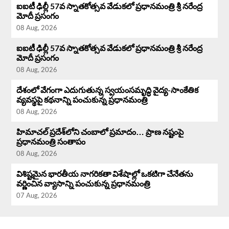
ఐఐటీ ఢిల్లీ 57వ స్నాతకోత్సవ వేడుకలో ప్రధానమంత్రి శ్రీ నరేంద్ర
మోదీ ప్రసంగం
08 Aug, 2026
ఐఐటీ ఢిల్లీ 57వ స్నాతకోత్సవ వేడుకలో ప్రధానమంత్రి శ్రీ నరేంద్ర
మోదీ ప్రసంగం
08 Aug, 2026
దేశంలో వేగంగా ఎదుగుతున్న స్వయంసమృద్ధి వైద్య-సాంకేతిక
వ్యవస్థపై కథనాన్ని పంచుకున్న ప్రధానమంత్రి
08 Aug, 2026
హిమాచల్ ప్రదేశ్‌లోని చంబాలో ప్రమాదం… ప్రాణ నష్టంపై
ప్రధానమంత్రి సంతాపం
08 Aug, 2026
విశిష్టమైన భారతీయ నాగరికతా విశేషాల్లో ఒకటిగా చేనేతను
వర్ణించిన వ్యాసాన్ని పంచుకున్న ప్రధానమంత్రి
07 Aug, 2026