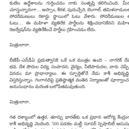
కుటిల ఉద్దేశాలను గుర్తించడం నాకు సంతృప్తి కలిగించింది
.
మీ
చూస్తున్నారుగా
…
అస్సాం
,
కేరళ
,
పుదుచ్చేరి
,
బెంగాల్
,
తమిళనాడుల
సోదరీమణులు రికార్డు స్థాయిలో ఓటు వేశారు
.
సోదరీమణుల 
ఓటు
…
ఈ మహిళా వ్యతిరేక పార్టీలను శిక్షించడానికేనని మహి
రిజర్వేషన్‌ను వ్యతిరేకించే పార్టీలు గ్రహించడం లేదు
.
మిత్రులారా
,
బీజేపీ
–
ఎన్‌డీఏ ప్రభుత్వానికి ఒకే ఒక మంత్రం ఉంది
–
నాగరిక్ దే
భవ
.
దేశ పౌరుల విద్య
,
సంపాదన
,
వైద్యం
,
నీటిపారుదల
,
వారు చెప్పే
వినడం మా ప్రాధాన్యాలు
.
ఈ స్ఫూర్తితోనే నేడు కాశీ అభివృద్ధి
విస్తరిస్తున్నాం
.
గంగానదిపై ప్రతిష్ఠాత్మక వంతెన నిర్మాణంతో పూర్వాంచ
అనుసంధానం మరింత బలోపేతమవుతుంది
.
మిత్రులారా
,
గత దశాబ్దంలో ఉత్తర
,
తూర్పు భారత్‌కు ఒక ప్రధాన ఆరోగ్య కేంద్రం
కాశీ అభివృద్ధి చెందింది
. 500
పడకల మల్టీ సూపర్ స్పెషాలిటీ ఆసుపత్