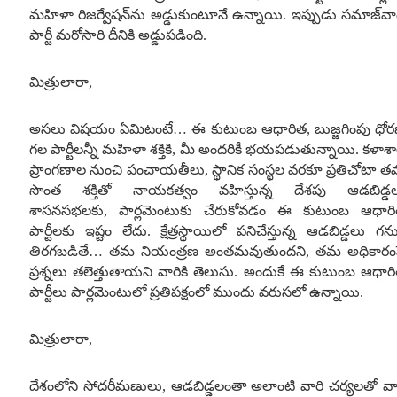
మహిళా రిజర్వేషన్‌ను అడ్డుకుంటూనే ఉన్నాయి
.
ఇప్పుడు సమాజ్‌వా
పార్టీ మరోసారి దీనికి అడ్డుపడింది
.
మిత్రులారా
,
అసలు విషయం ఏమిటంటే
…
ఈ కుటుంబ ఆధారిత
,
బుజ్జగింపు ధోర
గల పార్టీలన్నీ మహిళా శక్తికి
,
మీ అందరికీ భయపడుతున్నాయి
.
కళాశ
ప్రాంగణాల నుంచి పంచాయతీలు
,
స్థానిక సంస్థల వరకూ ప్రతిచోటా 
సొంత శక్తితో నాయకత్వం వహిస్తున్న దేశపు ఆడబిడ్డ
శాసనసభలకు
,
పార్లమెంటుకు చేరుకోవడం ఈ కుటుంబ ఆధార
పార్టీలకు ఇష్టం లేదు
.
క్షేత్రస్థాయిలో పనిచేస్తున్న ఆడబిడ్డలు గన
తిరగబడితే
…
తమ నియంత్రణ అంతమవుతుందని
,
తమ అధికారం
ప్రశ్నలు తలెత్తుతాయని వారికి తెలుసు
.
అందుకే ఈ కుటుంబ ఆధార
పార్టీలు పార్లమెంటులో ప్రతిపక్షంలో ముందు వరుసలో ఉన్నాయి
.
మిత్రులారా
,
దేశంలోని సోదరీమణులు
,
ఆడబిడ్డలంతా అలాంటి వారి చర్యలతో వా