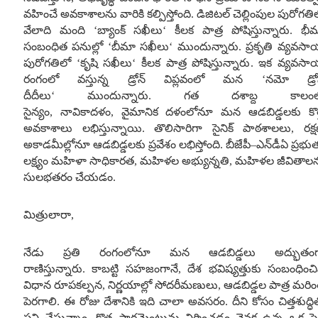
వహించే అవకాశాలను వారికి కల్పిస్తోంది
.
డిజిటల్ చెల్లింపుల పురోగతి
వేలాది మంది
‘
బ్యాంక్ సఖీలు
‘
కీలక పాత్ర పోషిస్తున్నారు
.
భీ
సంబంధిత పనుల్లో
‘
బీమా సఖీలు
‘
ముందున్నారు
.
ప్రకృతి వ్యవస
పురోగతిలో
‘
కృషి సఖీలు
‘
కీలక పాత్ర పోషిస్తున్నారు
.
ఇక వ్యవస
రంగంలో వస్తున్న డ్రోన్ విప్లవంలో మన
‘
నమో డ్రో
దీదీలు
‘
ముందున్నారు
.
గత దశాబ్ద కాలంల
సైన్యం
,
నావికాదళం
,
వైమానిక దళంలోనూ మన ఆడబిడ్డలకు కొత
అవకాశాలు లభిస్తున్నాయి
.
తొలిసారిగా సైనిక్ పాఠశాలలు
,
రక్
అకాడమీల్లోనూ ఆడబిడ్డలకు ప్రవేశం లభిస్తోంది
.
బీజేపీ
–
ఎన్‌డీఏ ప్రభుత
లక్ష్యం మహిళా సాధికారత
,
మహిళల అభ్యున్నతి
,
మహిళల జీవితాల
సులభతరం చేయడం
.
మిత్రులారా
,
నేడు ప్రతి రంగంలోనూ మన ఆడబిడ్డలు అద్భుతంగ
రాణిస్తున్నారు
.
కాబట్టి సహజంగానే
,
దేశ భవిష్యత్తుకు సంబంధించ
విధాన రూపకల్పన
,
నిర్ణయాల్లో సోదరీమణులు
,
ఆడబిడ్డల పాత్ర మరి
పెరగాలి
.
ఈ రోజు దేశానికి ఇది చాలా అవసరం
.
దీని కోసం చిత్తశుద్ధి
పని చేస్తున్నాం
.
కొత్త పార్లమెంటును నిర్మించడం వెనక ఉన్న ఒక పెద