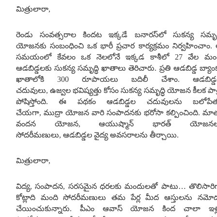
మిత్రులారా
,
రెండు సంవత్సరాల కిందట ఇక్కడే బనారస్‌లో సుకన్య సమృద్
యోజనకు సంబంధించి ఒక భారీ ప్రచార కార్యక్రమం నిర్వహించాం
.
సమయంలో కేవలం ఒక నెలలోనే ఇక్కడ కాశీలో
27
వేల మం
ఆడబిడ్డలకు సుకన్య సమృద్ధి ఖాతాలు తెరిచారు
.
ప్రతి ఆడబిడ్డ బ్యాం
ఖాతాలోకి
300
రూపాయలు బదిలీ చేశాం
.
ఆడబిడ్
చదువులు
,
ఉజ్వల భవిష్యత్తు కోసం సుకన్య సమృద్ధి యోజన కీలక పాత
పోషిస్తోంది
.
ఈ పథకం ఆడబిడ్డల చదువులను బలోపేత
చేయగా
,
ముద్రా యోజన వారి సంపాదనకు భరోసా కల్పించింది
.
మాత
వందన యోజన
,
ఆయుష్మాన్ భారత్ యోజనల
సోదరీమణులు
,
ఆడబిడ్డల వైద్య అవసరాలను తీర్చాయి
.
మిత్రులారా
,
విద్య
,
సంపాదన
,
సరసమైన ధరలకు మందులతో పాటు
…
తొలిసారి
కోట్లాది మంది సోదరీమణులు తమ పేర్ల మీద ఆస్తులను నమో
చేయించుకున్నారు
.
పీఎం ఆవాస్ యోజన కింద చాలా ఇళ్