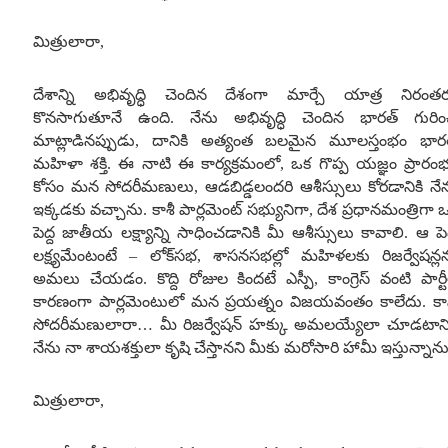
మిత్రులారా
,
దేశాన్ని అభివృద్ధి చెందిన దేశంగా మార్చే యాత్ర నిరంత
కొనసాగుతూనే ఉంది
.
నేను అభివృద్ధి చెందిన భారత్ గురిం
మాట్లాడినప్పుడు
,
దానికి అత్యంత బలమైన మూలస్తంభం భా
మహిళా శక్తి
.
ఈ నాటి ఈ కార్యక్రమంలో
,
ఒక గొప్ప యజ్ఞం ప్రారం
కోసం మన సోదరీమణులు
,
ఆడబిడ్డలందరి ఆశీస్సులు కోరడానికి నే
ఇక్కడకు వచ్చాను
.
కాశీ పార్లమెంట్ సభ్యునిగా
,
దేశ ప్రధానమంత్రిగా 
పెద్ద జాతీయ లక్ష్యాన్ని సాధించడానికి మీ ఆశీస్సులు కావాలి
.
ఆ పెద
లక్ష్యమేంటంటే
–
లోక్‌సభ
,
శాసనసభల్లో మహిళలకు రిజర్వేషన్ల
అమలు చేయడం
.
కొద్ది రోజుల కిందటే ఎస్పీ
,
కాంగ్రెస్ వంటి పార్ట
కారణంగా పార్లమెంటులో మన ప్రయత్నం విజయవంతం కాలేదు
.
కా
సోదరీమణులారా
…
మీ రిజర్వేషన్ హక్కు అమలయ్యేలా చూడటాని
నేను నా శాయశక్తులా కృషి చేస్తానని మీకు మరోసారి హామీ ఇస్తున్నాన
మిత్రులారా
,