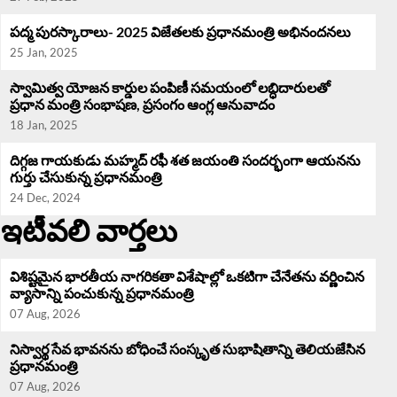
పద్మ పురస్కారాలు- 2025 విజేతలకు ప్రధానమంత్రి అభినందనలు
25 Jan, 2025
స్వామిత్వ యోజన కార్డుల పంపిణీ సమయంలో లబ్ధిదారులతో
ప్రధాన మంత్రి సంభాషణ, ప్రసంగం ఆంగ్ల ఆనువాదం
18 Jan, 2025
దిగ్గజ గాయకుడు మహ్మద్ రఫీ శత జయంతి సందర్భంగా ఆయనను
గుర్తు చేసుకున్న ప్రధానమంత్రి
24 Dec, 2024
ఇటీవలి వార్తలు
విశిష్టమైన భారతీయ నాగరికతా విశేషాల్లో ఒకటిగా చేనేతను వర్ణించిన
వ్యాసాన్ని పంచుకున్న ప్రధానమంత్రి
07 Aug, 2026
నిస్వార్థ సేవ భావనను బోధించే సంస్కృత సుభాషితాన్ని తెలియజేసిన
ప్రధానమంత్రి
07 Aug, 2026