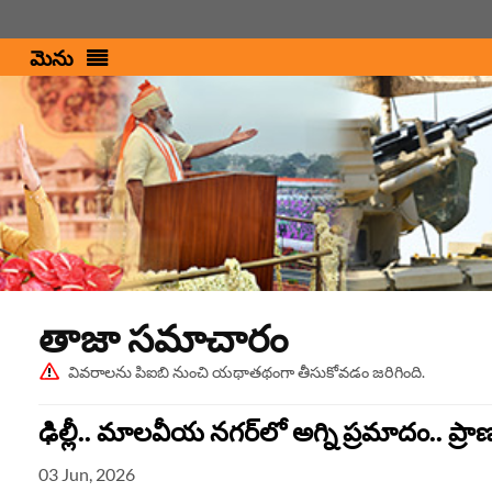
మెను
పిఎంఇండియా
తాజా స‌మాచారం
వివరాలను పిఐబి నుంచి యథాతథంగా తీసుకోవడం జరిగింది.
ఢిల్లీ.. మాలవీయ నగర్‌లో అగ్ని ప్రమాదం.. ప్ర
03 Jun, 2026