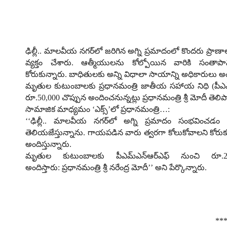
ఢిల్లీ
..
మాలవీయ నగర్‌లో
జరిగిన
అగ్ని ప్రమాదం
లో
కొందరు ప్రాణా
వ్యక్తం చేశారు
.
ఆత్మీయులను కోల్పోయిన వారికి సంతాపాన్
కోరు
కున్నారు
.
బాధితులకు అన్ని విధాలా సాయాన్ని అధికారులు అంద
మృతుల కుటుంబాలకు ప్రధానమంత్రి జాతీయ సహాయ నిధి
(
పీఎ
రూ
.50,000
చొప్పున అందించనున్నట్లు
ప్రధానమంత్రి
శ్రీ మోదీ తెలి
సామాజిక మాధ్యమం ‘ఎక్స్’లో ప్రధానమంత్రి
…
:
‘‘
ఢిల్లీ
..
మాలవీయ నగర్‌లో అగ్ని ప్రమాదం సంభవించడం 
తెలియజేస్తున్నాను
.
గాయపడిన వారు త్వరగా కోలుకోవాలని కోరుక
అందిస్తున్నారు
.
మృతుల కుటుంబాలకు పీఎమ్ఎన్ఆర్ఎఫ్ నుంచి రూ
అందిస్తారు
:
ప్రధానమంత్రి
శ్రీ
నరేంద్ర మోదీ’’ అని పేర్కొన్నారు
.
**