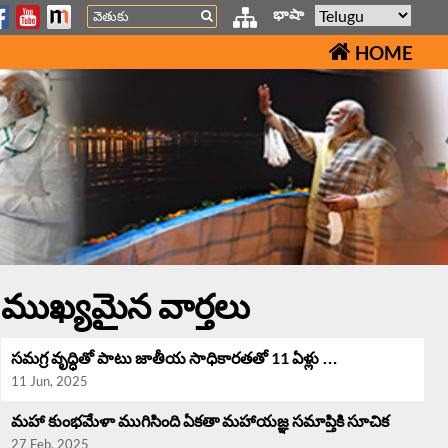
Search
భాషా
HOME
ముఖ్యమైన వార్తలు
సమగ్ర వృద్ధి‌తో పాటు జాతీయ సాధికారతతో 11 ఏళ్లు …
11 Jun, 2025
మహా కుంభమేళా ముగిసింది ఏకతా మహాయజ్ఞ సమాప్తికి సూచిక
27 Feb, 2025