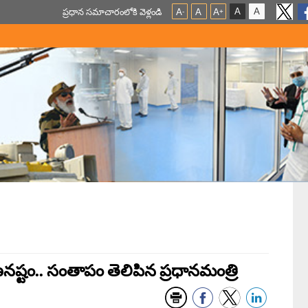
A
A
ప్ర‌ధాన స‌మాచారంలోకి వెళ్లండి
A
A
A
-
+
ాణనష్టం.. సంతాపం తెలిపిన ప్రధానమంత్రి