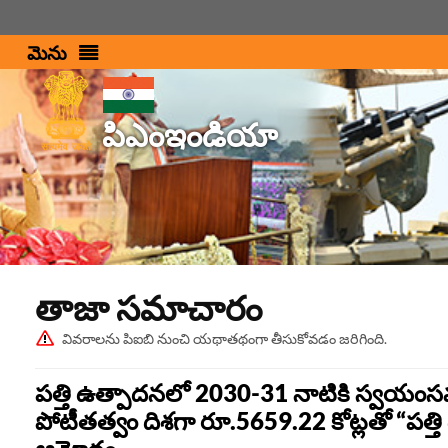
మెను
పిఎంఇండియా
తాజా స‌మాచారం
వివరాలను పిఐబి నుంచి యథాతథంగా తీసుకోవడం జరిగింది.
పత్తి ఉత్పాదనలో 2030-31 నాటికి స్వయంసమృద్
పోటీతత్వం దిశగా రూ.5659.22 కోట్లతో “పత్త