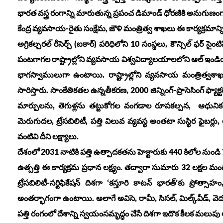
భారత వస్త్ర రంగాన్ని మారుతున్న ప్రపంచ డిమాండ్ ధోరణికి అనుగుణంగా 
కేంద్ర వ్యవసాయ-రైతు సంక్షేమ, జౌళి మంత్రిత్వ శాఖలు ఈ కార్యక్రమా
అగ్రికల్చరల్ రీసెర్చ్ (ఐకార్‌) పరిధిలోని 10 సంస్థలు, కౌన్సిల్ ఫర్ సైం
పంటగాగల రాష్ట్రాల్లోని వ్యవసాయ విశ్వవిద్యాలయాలలోని ఆల్ ఇండియా కోఆర్
భాగస్వాములుగా ఉంటాయి. రాష్ట్రాల్లోని వ్యవసాయ మంత్రిత్వశాఖ, ‘ఐ
సారిస్తారు. సాంకేతికతల ఉన్నతీకరణ, 2000 జిన్నింగ్-ప్రాసెసింగ్ ఫ్యా
మార్పులను, తెగుళ్లను తట్టుకోగల వంగడాల రూపకల్పన, ఆధుని
మెరుగుదల, ట్రేసబిలిటీ, పత్తి విలువ వ్యవస్థ అంతటా సుస్థిర ఫై
వంటివి దీని లక్ష్యాలు.
దేశంలో 2031 నాటికి పత్తి ఉత్పాదకతను హెక్టారుకు 440 కిలోల నుండి 7
ఉత్పత్తి ఈ కార్యక్రమ ప్రధాన లక్ష్యం. తద్వారా సుమారు 32 లక్షల
ట్రేసబిలిటీ-సర్టిఫికేషన్ దిశగా ‘కస్తూరి కాటన్ భారత్‌’కు ప్రో
అంతర్భాగంగా ఉంటాయి. అలాగే అవిసె, రామీ, సిసల్, మిల్క్‌వీడ్, వ
పత్తి రంగంలో దేశాన్ని స్వయంసమృద్ధం చేసే దిశగా ఇదొక కీలక మలుపు