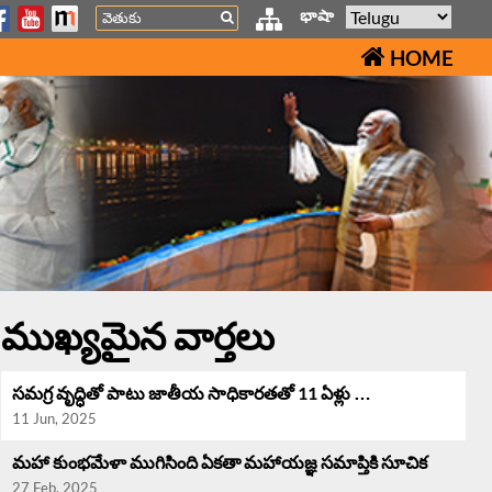
Search
భాషా
HOME
ముఖ్యమైన వార్తలు
సమగ్ర వృద్ధి‌తో పాటు జాతీయ సాధికారతతో 11 ఏళ్లు …
11 Jun, 2025
మహా కుంభమేళా ముగిసింది ఏకతా మహాయజ్ఞ సమాప్తికి సూచిక
27 Feb, 2025