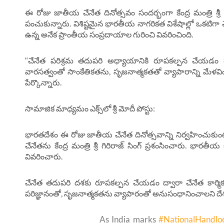
ఈ రోజు జాతీయ చేనేత దినోత్సవం సందర్భంగా కేంద్ర మంత్రి శ్రీ గిర
పంచుకున్నారు. విశిష్టమైన భారతీయ నాగరికత విశేషాల్లో ఒకటిగా
ఉన్న అనేక ప్రాంతీయ సంప్రదాయాల గురించి వివరించింది.
‘‘చేనేత పరిశ్రమ తదుపరి అధ్యాయానికి రూపకల్పన చేయడం ద్
వారసత్వంతో సాంకేతికతను, సృజనాత్మకతతో వ్యాపారాన్ని మేళవిం
పేర్కొన్నారు.
సామాజిక మాధ్యమం ఎక్స్‌లో శ్రీ మోదీ పోస్టు:
భారతదేశం ఈ రోజు జాతీయ చేనేత దినోత్సవాన్ని నిర్వహించుకుంట
చేనేతను కేంద్ర మంత్రి శ్రీ గిరిరాజ్ సింగ్ ప్రశంసించారు. భార
వివరించారు.
చేనేత తదుపరి దశకు రూపకల్పన చేయడం ద్వారా చేనేత కార్మికు
పరిజ్ఞానంతో, సృజనాత్మకతను వ్యాపారంతో అనుసంధానించాలని దే
As India marks
#NationalHandl