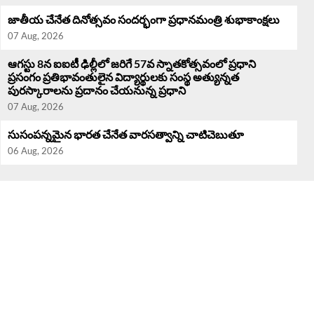
జాతీయ చేనేత దినోత్సవం సందర్భంగా ప్రధానమంత్రి శుభాకాంక్షలు
07 Aug, 2026
ఆగస్టు 8న ఐఐటీ ఢిల్లీలో జరిగే 57వ స్నాతకోత్సవంలో ప్రధాని
ప్రసంగం ప్రతిభావంతులైన విద్యార్థులకు సంస్థ అత్యున్నత
పురస్కారాలను ప్రదానం చేయనున్న ప్రధాని
07 Aug, 2026
సుసంపన్నమైన భారత చేనేత వారసత్వాన్ని చాటిచెబుతూ
06 Aug, 2026