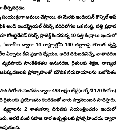
తీర్చిదిద్దడం.
న్ని సంయుక్తంగా అమలు చేస్తాయి. ఈ మేరకు ఇండియన్ కౌన్సిల్ ఆఫ్
టిఫిక్ అండ్ ఇండస్ట్రియల్ రీసెర్చ్ పరిధిలోగల ఒక సంస్థ, పత్తి ప్రధాన
డినేటెడ్ రీసెర్చ్ ప్రాజెక్ట్ కిందనున్న 10 పత్తి కేంద్రాలు ఇందులో
కార్‌’ల ద్వారా 14 రాష్ట్రాల్లోని 140 జిల్లాలపై తొలుత దృష్టి
క్టరీల ఏర్పాటు దీని ప్రధాన ధ్యేయం. అధిక దిగుబడినిచ్చే, వాతావరణ
క వ్యవసాయ సాంకేతికతల అనుసరణ, రైతులకు శిక్షణ, నాణ్యత
బర్లు, ఆవిష్కరణలకు ప్రోత్సాహంతో మౌలిక సదుపాయాలను బలోపేతం
55 కిలోలకు పెంచడం ద్వారా 498 లక్షల బేళ్ల (ఒక్కోటి 170 కిలోలు)
 మంది రైతులకు ప్రయోజనం కలగడంతో వారు స్వావలంబన సాధిస్తారు.
త్సాహం, వ్యర్థాలను 2 శాతంకన్నా దిగువకు నియంత్రించడం ఇందులో
ెదురు, అరటి వంటి సహజ నార ఉత్పత్తులకు ప్రోత్సహించడం ద్వారా
 అవుతుంది.