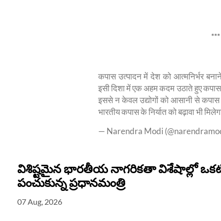
***
कपास उत्पादन में देश को आत्मनिर्भर बनान
इसी दिशा में एक अहम कदम उठाते हुए कपास
इससे न केवल उद्योगों को आसानी से कपास उप
भारतीय कपास के निर्यात को बढ़ावा भी मिल
— Narendra Modi (@narendramo
విశిష్టమైన భారతీయ నాగరికతా విశేషాల్లో ఒకటిగ
పంచుకున్న ప్రధానమంత్రి
07 Aug, 2026