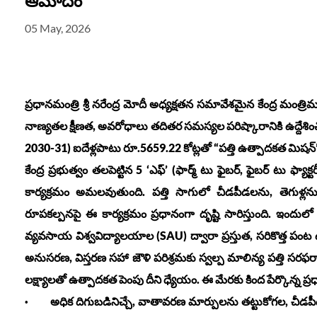
ఆమోదం
05 May, 2026
ప్రధానమంత్రి శ్రీ నరేంద్ర మోదీ అధ్యక్షతన సమావేశమైన కేంద్ర మంత్
నాణ్యతల క్షీణత, అవరోధాలు తదితర సమస్యల పరిష్కారానికి ఉద్దేశిం
2030-31) ఐదేళ్లపాటు రూ.5659.22 కోట్లతో “పత్తి ఉత్పాదకత మిషన్
కేంద్ర ప్రభుత్వం తలపెట్టిన 5 ‘ఎఫ్‌’ (ఫార్మ్ టు ఫైబర్, ఫైబర్ టు ఫ్య
కార్యక్రమం అమలవుతుంది. పత్తి సాగులో చీడపీడలను, తెగుళ్లను 
రూపకల్పనపై ఈ కార్యక్రమం ప్రధానంగా దృష్టి సారిస్తుంది. ఇందులో భా
వ్యవసాయ విశ్వవిద్యాలయాల (SAU) ద్వారా ప్రస్తుత, సరికొత్త పంట ఉత
అనుసరణ, విస్తరణ సహా జౌళి పరిశ్రమకు స్వల్ప మాలిన్య పత్తి సరఫ
లక్ష్యాలతో ఉత్పాదకత పెంపు దీని ధ్యేయం. ఈ మేరకు కింద పేర్కొన్న ప్రధ
· అధిక దిగుబడినిచ్చే, వాతావరణ మార్పులను తట్టుకోగల, చీడపీడల