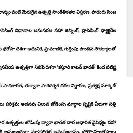
్యం వంటి మెరుగైన ఉత్పత్తి సాంకేతికతల విస్తరణ, పొడుగు పింజ
ంగ్ విధానాల అనుసరణ సహా జిన్నింగ్, ప్రాసెసింగ్ ఫ్యాక్టరీల
ా దిశగా ఆధునిక, ప్రామాణిక, గుర్తింపు పొందిన సౌకర్యాలతో
య ఉత్పత్తిగా నిలిపే దిశగా ‘కస్తూరి కాటన్ భారత్’ కింద పటిష్ట
ికారత, తద్వారా పారదర్శక ధరల నిర్ధారణ, ప్రత్యక్ష మార్కెట్
రిశ్రమ అదనపు విలువ జోడింపు మార్గాల సృష్టికి వీలుగా పత్తి
ార ఉత్పత్తుల జోడింపు ద్వారా భారత నార ఆధారిత వైవిధ్యం సహా
త్తికి అనుబంధంగా వ్యూహాత్మక అనుసంధానం, ప్రోత్సాహంతోపాటు