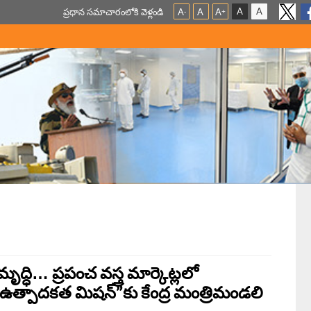
A
A
ప్ర‌ధాన స‌మాచారంలోకి వెళ్లండి
A
A
A
-
+
ధి… ప్రపంచ వస్త్ర మార్కెట్లలో
ి ఉత్పాదకత మిషన్”కు కేంద్ర మంత్రిమండలి