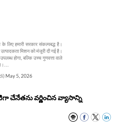
े के लिए हमारी सरकार संकल्पबद्ध है।
 उत्पादकता मिशन को मंजूरी दी गई है।
लब्ध होगा, बल्कि उच्च गुणवत्ता वाले
ेगा।…
di)
May 5, 2026
ా చేనేతను వర్ణించిన వ్యాసాన్ని