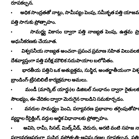
రూపకల్పన.
· అధిక సాంద్రతతో నాట్లు, సామీప్యం పెంపు, సమీకృత పత్తి యాజమాన
పత్తి సాగుకు ప్రోత్సాహం.
· సామర్థ్య వికాసం ద్వారా పత్తి నాణ్యత పెంపు, ఉత్తమ ప్రాసెసి
ఆధునీకరణకు చేయూత.
· విశ్వసనీయ నాణ్యత అంచనా-ప్రపంచ ప్రమాణ సహిత విలువలకు భరోస
దేశవ్యాప్తంగా పత్తి పరీక్ష మౌలిక సదుపాయాల బలోపేతం.
· భారతీయ పత్తిని ఒక అత్యుత్తమ, సుస్థిర, అంతర్జాతీయంగా విశ్వసనీ
బ్రాండింగ్-ట్రేసబిలిటీ కార్యక్రమాల అమలు.
· మండీ (మార్కెట్ యార్డు)ల డిజిటల్ సంధానం ద్వారా రైతులకు సాధ
సౌలభ్యం, ఈ-వేదికల ద్వారా మెరుగైన రాబడిని సమకూర్చడం.
· వనరుల సామర్థ్యం పెంచి, పర్యావరణ ప్రభావాల తగ్గింపుతోపాటు ప
వ్యర్థాల రీసైక్లింగ్, వర్తుల ఆర్థిక విధానాలకు ప్రోత్సాహం.
· అవిసె, రామీ, సిసల్, మిల్క్‌వీడ్, వెదురు, అరటి వంటి సహజ న
పర్యావరణపరంగా సుస్థిర వస్త్రోత్పత్తి-ఆవిష్కరణల రూపకల్పన. ప