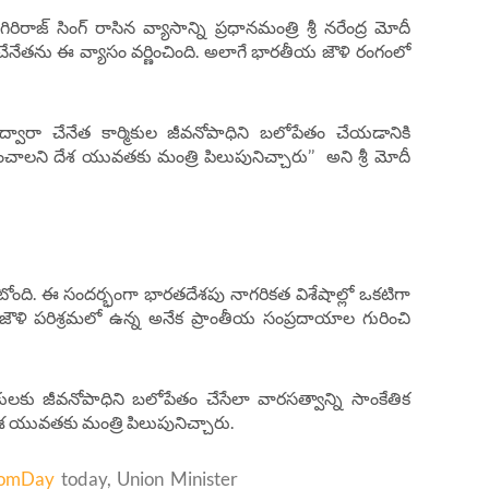
ిరాజ్ సింగ్ రాసిన వ్యాసాన్ని ప్రధానమంత్రి శ్రీ నరేంద్ర మోదీ
 చేనేతను ఈ వ్యాసం వర్ణించింది. అలాగే భారతీయ జౌళి రంగంలో
వారా చేనేత కార్మికుల జీవనోపాధిని బలోపేతం చేయడానికి
చాలని దేశ యువతకు మంత్రి పిలుపునిచ్చారు’’ అని శ్రీ మోదీ
ోంది. ఈ సందర్భంగా భారతదేశపు నాగరికత విశేషాల్లో ఒకటిగా
తీయ జౌళి పరిశ్రమలో ఉన్న అనేక ప్రాంతీయ సంప్రదాయాల గురించి
లకు జీవనోపాధిని బలోపేతం చేసేలా వారసత్వాన్ని సాంకేతిక
శ యువతకు మంత్రి పిలుపునిచ్చారు.
oomDay
today, Union Minister