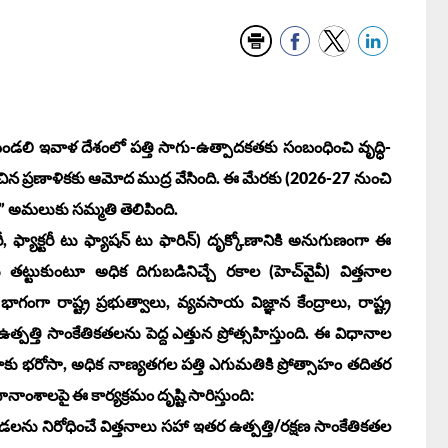
రిమండలి ఇవాళ దేశంలో పత్తి సాగు-ఉత్పాదకతకు సంబంధించి వృద్ధి-
చిన ప్రణాళికకు ఆమోద ముద్ర వేసింది. ఈ మేరకు (2026-27 నుంచి
” అమలుకు సమ్మతి తెలిపింది.
ాక్టరీ, ఫ్యాక్టరీ టు ఫ్యాషన్ టు ఫారిన్) దృక్కోణానికి అనుగుణంగా ఈ
తట్టుకుంటూ అధిక దిగుబడినిచ్చే రకాల (హెచ్‌వైవీ) విత్తనాల
గంగా రాష్ట్ర ప్రభుత్వాలు, వ్యవసాయ విజ్ఞాన కేంద్రాలు, రాష్ట్ర
్పత్తి సాంకేతికతలను పెద్ద ఎత్తున ప్రోత్సహిస్తుంది. ఈ విధానాల
రాకు భరోసా, అధిక నాణ్యతగల పత్తి ఎగుమతికి ప్రోత్సాహం తదితర
ానాంశాలపై ఈ కార్యక్రమం దృష్టి సారిస్తుంది:
ను నిరోధించే విత్తనాలు సహా ఇతర ఉత్పత్తి/రక్షణ సాంకేతికతల