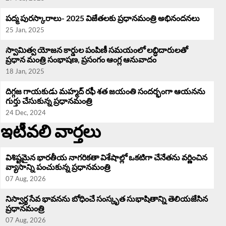
పద్మ పురస్కారాలు- 2025 విజేతలకు ప్రధానమంత్రి అభినందనలు
25 Jan, 2025
స్వామిత్వ యోజన కార్డుల పంపిణీ సమయంలో లబ్ధిదారులతో
ప్రధాన మంత్రి సంభాషణ, ప్రసంగం ఆంగ్ల ఆనువాదం
18 Jan, 2025
దిగ్గజ గాయకుడు మహ్మద్ రఫీ శత జయంతి సందర్భంగా ఆయనను
గుర్తు చేసుకున్న ప్రధానమంత్రి
24 Dec, 2024
ఇటీవలి వార్తలు
విశిష్టమైన భారతీయ నాగరికతా విశేషాల్లో ఒకటిగా చేనేతను వర్ణించిన
వ్యాసాన్ని పంచుకున్న ప్రధానమంత్రి
07 Aug, 2026
నిస్వార్థ సేవ భావనను బోధించే సంస్కృత సుభాషితాన్ని తెలియజేసిన
ప్రధానమంత్రి
07 Aug, 2026