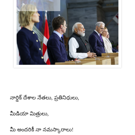
నార్డిక్ దేశాల నేతలు
,
ప్రతినిధులు
,
మీడియా మిత్రులు
,
మీ అందరికీ నా నమస్కారాలు
!