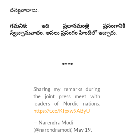
ధన్యవాదాలు
.
గమనిక
:
ఇది ప్రధానమంత్రి ప్రసంగానికి
‌స్వేచ్ఛానువాదం
.
అసలు ప్రసంగం హిందీలో ఇచ్చారు
.
****
Sharing my remarks during
the joint press meet with
leaders of Nordic nations.
https://t.co/Kfpxw9AByU
— Narendra Modi
(@narendramodi)
May 19,