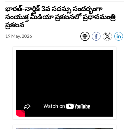
భారత్‌-నార్డిక్‌ 3వ సదస్సు సందర్భంగా
సంయుక్త మీడియా ప్రకటనలో ప్రధానమంత్రి
ప్రకటన
19 May, 2026