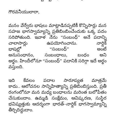
గౌరవనీయులారా
,
మనం వేర్వేరు భాషలు మాట్లాడినప్పటికీ కొన్నిసార్లు మన
సహజ భాగస్వామ్యాన్ని ప్రతిబింబించేందుకు ఒక్క పదం
సరిపోతుంది
.
ఇవాళ నేను
“
సంబంధ్‌
”
అనే పదాన్ని
చాలాసార్లు ఉపయోగించాను
.
నార్డిక్‌
భాషల్లో
“
సంబంధ్‌
”
అంటే
అనుసంధానం
,
సంబంధాలు
,
బంధం అని
అర్థం
.
హిందీలోనూ
“
సంబంధ్‌
”
పదానికి సరిగ్గా ఇదే అర్థం
వస్తుంది
.
ఇది కేవలం పదాల సారూప్యత మాత్రమే
కాదు
..
ఆలోచనల సాన్నిహిత్యాన్ని ప్రతిబింబిస్తుంది
.
ప్రతీ
రంగంలోనూ మన మధ్య బంధాలను మరింత బలోపేతం
చేసుకుందాం
.
ఉమ్మడి సంక్షేమం
,
ఆవిష్కరణ
,
సుస్థిర
భవిష్యత్తుకు ఆదర్శంగా భారత్
–
నార్డిక్‌ భాగస్వామ్యాన్ని
తీర్చిదిద్దుదాం
.