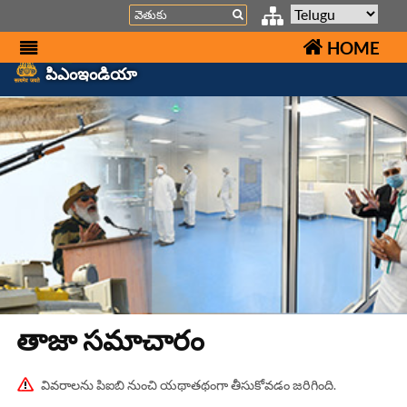
Search
HOME
పిఎంఇండియా
తాజా స‌మాచారం
వివరాలను పిఐబి నుంచి యథాతథంగా తీసుకోవడం జరిగింది.