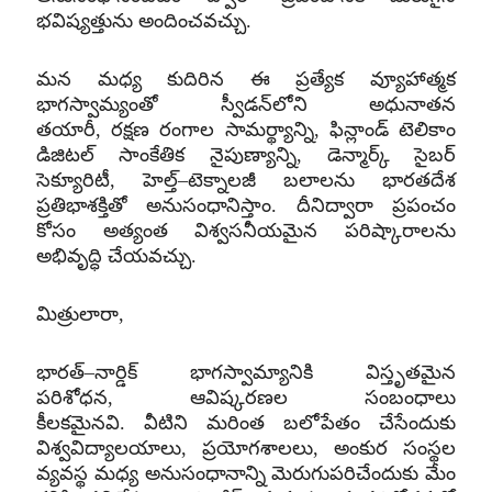
భవిష్యత్తును అందించవచ్చు
.
మన మధ్య కుదిరిన ఈ ప్రత్యేక వ్యూహాత్మక
భాగస్వామ్యంతో స్వీడన్‌లోని అధునాతన
తయారీ
,
రక్షణ రంగాల సామర్థ్యాన్ని
,
ఫిన్లాండ్‌ టెలికాం
డిజిటల్ సాంకేతిక నైపుణ్యాన్ని
,
డెన్మార్క్‌ సైబర్‌
సెక్యూరిటీ
,
హెల్త్‌
–
టెక్నాలజీ బలాలను భారతదేశ
ప్రతిభాశక్తితో అనుసంధానిస్తాం
.
దీనిద్వారా ప్రపంచం
కోసం అత్యంత విశ్వసనీయమైన పరిష్కారాలను
అభివృద్ధి చేయవచ్చు
.
మిత్రులారా
,
భారత్
–
నార్డిక్‌ భాగస్వామ్యానికి విస్తృతమైన
పరిశోధన
,
ఆవిష్కరణల సంబంధాలు
కీలకమైనవి
.
వీటిని మరింత బలోపేతం చేసేందుకు
విశ్వవిద్యాలయాలు
,
ప్రయోగశాలలు
,
అంకుర సంస్థల
వ్యవస్థ మధ్య అనుసంధానాన్ని మెరుగుపరిచేందుకు మేం