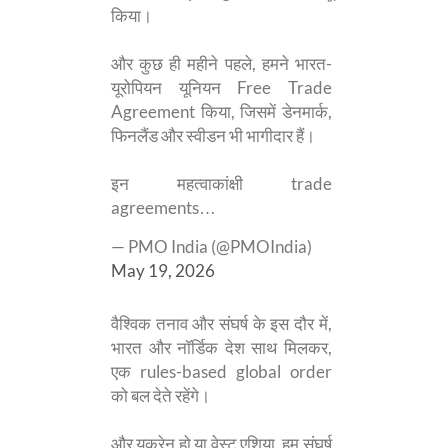
किया।
और कुछ ही महीने पहले, हमने भारत-
यूरोपियन यूनियन Free Trade
Agreement किया, जिसमें डेनमार्क,
फिनलैंड और स्वीडन भी भागीदार हैं।
इन महत्वाकांक्षी trade
agreements…
— PMO India (@PMOIndia)
May 19, 2026
वैश्विक तनाव और संघर्ष के इस दौर में,
भारत और नॉर्डिक देश साथ मिलकर,
एक rules-based global order
को बल देते रहेंगे।
और यूक्रेन हो या वेस्ट एशिया, हम संघर्ष