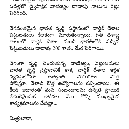
పదేళ్లలో ద్వైపాక్షిక వాణిజ్యం దాదాపు నాలుగు రెట్లు
పెరిగింది
.
వేగవంతమైన భారత వృద్ధి ప్రస్థానంలో నార్డిక్‌ దేశాల
పెట్టుబడులు కీలకంగా మారుతున్నాయి
.
గత దశాబ్ద
కాలంలో నార్డిక్‌ దేశాల నుంచి భారత్‌లోకి వచ్చిన
పెట్టుబడులు దాదాపు
200
శాతం మేర పెరిగాయి
.
వేగంగా వృద్ధి చెందుతున్న వాణిజ్యం
,
పెట్టుబడులు
భారత వృద్ధి ప్రస్థానానికే కాక
,
నార్డిక్‌ దేశాల ఆర్థిక
వ్యవస్థల్లోనూ అత్యంత సానుకూల పాత్ర
పోషిస్తూ
,
వేలాది కొత్త ఉద్యోగాలను కల్పించాయి
.
ఈ
కీలక ఆధారంతో మన సంబంధాలను ఉన్నత స్థాయికి
తీసుకెళ్లేందుకు ఇటీవల మేం కొన్ని ముఖ్యమైన
కార్యక్రమాలను చేపట్టాం
.
మిత్రులారా
,