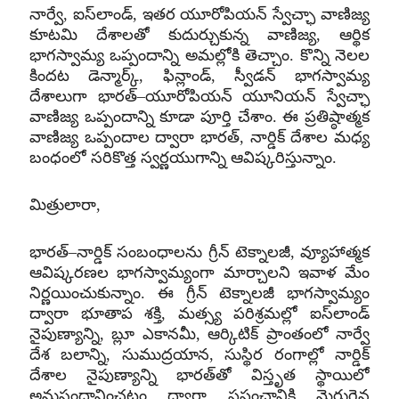
నార్వే
,
ఐస్‌లాండ్‌
,
ఇతర యూరోపియన్‌ స్వేచ్ఛా వాణిజ్య
కూటమి దేశాలతో కుదుర్చుకున్న వాణిజ్య
,
ఆర్థిక
భాగస్వామ్య ఒప్పందాన్ని అమల్లోకి తెచ్చాం
.
కొన్ని నెలల
కిందట డెన్మార్క్‌
,
ఫిన్లాండ్‌
,
స్వీడన్‌ భాగస్వామ్య
దేశాలుగా భారత్‌
–
యూరోపియన్‌ యూనియన్‌ స్వేచ్ఛా
వాణిజ్య ఒప్పందాన్ని కూడా పూర్తి చేశాం
.
ఈ ప్రతిష్ఠాత్మక
వాణిజ్య ఒప్పందాల ద్వారా భారత్‌
,
నార్డిక్‌ దేశాల మధ్య
బంధంలో సరికొత్త స్వర్ణయుగాన్ని ఆవిష్కరిస్తున్నాం
.
మిత్రులారా
,
భారత్‌
–
నార్డిక్ సంబంధాలను గ్రీన్‌ టెక్నాలజీ
,
వ్యూహాత్మక
ఆవిష్కరణల భాగస్వామ్యంగా మార్చాలని ఇవాళ మేం
నిర్ణయించుకున్నాం
.
ఈ గ్రీన్‌ టెక్నాలజీ భాగస్వామ్యం
ద్వారా భూతాప శక్తి
,
మత్స్య పరిశ్రమల్లో ఐస్‌లాండ్‌
నైపుణ్యాన్ని
,
బ్లూ ఎకానమీ
,
ఆర్కిటిక్ ప్రాంతంలో నార్వే
దేశ బలాన్ని
,
సుముద్రయాన
,
సుస్థిర రంగాల్లో నార్డిక్‌
దేశాల నైపుణ్యాన్ని భారత్‌తో విస్తృత స్థాయిలో
అనుసంధానించటం ద్వారా ప్రపంచానికి మెరుగైన