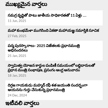
ముఖ్యమైన వార్తలు
సమగ్ర వృద్ధి‌తో పాటు జాతీయ సాధికారతతో 11 ఏళ్లు …
11 Jun, 2025
మహా కుంభమేళా ముగిసింది ఏకతా మహాయజ్ఞ సమాప్తికి సూచిక
27 Feb, 2025
పద్మ పురస్కారాలు- 2025 విజేతలకు ప్రధానమంత్రి
అభినందనలు
25 Jan, 2025
స్వామిత్వ యోజన కార్డుల పంపిణీ సమయంలో లబ్ధిదారులతో
ప్రధాన మంత్రి సంభాషణ, ప్రసంగం ఆంగ్ల ఆనువాదం
18 Jan, 2025
దిగ్గజ గాయకుడు మహ్మద్ రఫీ శత జయంతి సందర్భంగా
ఆయనను గుర్తు చేసుకున్న ప్రధానమంత్రి
24 Dec, 2024
ఇటీవలి వార్తలు