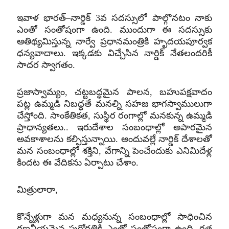
ఇవాళ భారత్‌
–
నార్డిక్‌
3
వ సదస్సులో పాల్గొనటం నాకు
ఎంతో సంతోషంగా ఉంది
.
ముందుగా ఈ సదస్సుకు
ఆతిథ్యమిస్తున్న నార్వే ప్రధానమంత్రికి హృదయపూర్వక
ధన్యవాదాలు
.
ఇక్కడకు విచ్చేసిన నార్డిక్‌ నేతలందరికీ
సాదర స్వాగతం
.
ప్రజాస్వామ్యం
,
చట్టబద్ధమైన పాలన
,
బహుపక్షవాదం
పట్ల ఉమ్మడి నిబద్ధతే మనల్ని సహజ భాగస్వాములుగా
చేస్తోంది
.
సాంకేతికత
,
సుస్థిర రంగాల్లో మనకున్న ఉమ్మడి
ప్రాధాన్యతలు
..
ఇరుదేశాల సంబంధాల్లో అపారమైన
అవకాశాలను కల్పిస్తున్నాయి
.
అందువల్లే నార్డిక్ దేశాలతో
మన సంబంధాల్లో శక్తిని
,
వేగాన్ని పెంచేందుకు ఎనిమిదేళ్ల
కిందట ఈ వేదికను ఏర్పాటు చేశాం
.
మిత్రులారా
,
కొన్నేళ్లుగా మన మధ్యనున్న సంబంధాల్లో సాధించిన
గణనీయమైన పురోగతికి ఎంతో సంతోషంగా ఉంది
.
గత