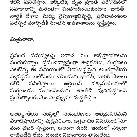
కలిసి పనిచేస్తాం
.
ఆర్కిటిక్‌
,
ధృవ ప్రాంత పరిశోధనలో
సహకారాన్ని మరింతగా పెంపొందించుకుంటాం
.
భారత్
–
నార్డిక్‌ దేశాల మధ్య నైపుణ్యాభివృద్ధి
,
ప్రతిభావంతుల
పరస్పర మార్పిడికి నూతన అవకాశాలను సృష్టిస్తాం
.
మిత్రులారా
,
ప్రపంచ సమస్యలపై ఇవాళ మేం అభిప్రాయాలను
పంచుకున్నాం
.
ప్రపంచవ్యాప్తంగా ఉద్రిక్తతలు
,
ఘర్షణలు
నెలకొన్న ఈ సమయంలో నియబద్ధమైన అంతర్జాతీయ
వ్యవస్థను బలోపేతం చేసేందుకు భారత్‌
,
నార్డిక్‌ దేశాలు
కలిసి పనిచేస్తాయి
.
ఉక్రెయిన్‌
,
పశ్చిమాసియాలో
ఘర్షణలను ముగించేందుకు
,
శాంతిని పునరుద్ధరించే
ప్రయత్నాలకు మేం ఎల్లప్పుడూ మద్దతిస్తాం
.
అంతర్జాతీయ సంస్థల్లో సంస్కరణలు అత్యవసరమని
ఏకాభిప్రాయాన్ని వ్యక్తపరిచాం
.
ఉగ్రవాదం విషయంలోనూ
మన వైఖరి స్పష్టంగా
,
బలంగా ఉంది
.
ఇందులో ఎక్కడా
రాజీపడేది లేదు
.
ద్వంద్వ విధానాలకు తావులేదు
.