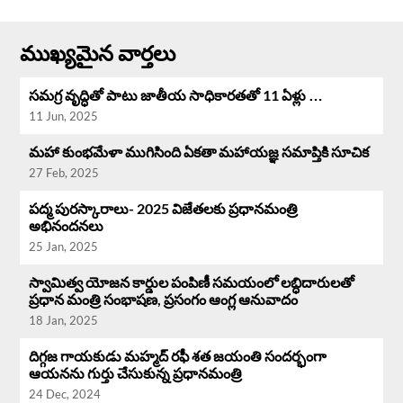
ముఖ్యమైన వార్తలు
సమగ్ర వృద్ధి‌తో పాటు జాతీయ సాధికారతతో 11 ఏళ్లు …
11 Jun, 2025
మహా కుంభమేళా ముగిసింది ఏకతా మహాయజ్ఞ సమాప్తికి సూచిక
27 Feb, 2025
పద్మ పురస్కారాలు- 2025 విజేతలకు ప్రధానమంత్రి
అభినందనలు
25 Jan, 2025
స్వామిత్వ యోజన కార్డుల పంపిణీ సమయంలో లబ్ధిదారులతో
ప్రధాన మంత్రి సంభాషణ, ప్రసంగం ఆంగ్ల ఆనువాదం
18 Jan, 2025
దిగ్గజ గాయకుడు మహ్మద్ రఫీ శత జయంతి సందర్భంగా
ఆయనను గుర్తు చేసుకున్న ప్రధానమంత్రి
24 Dec, 2024