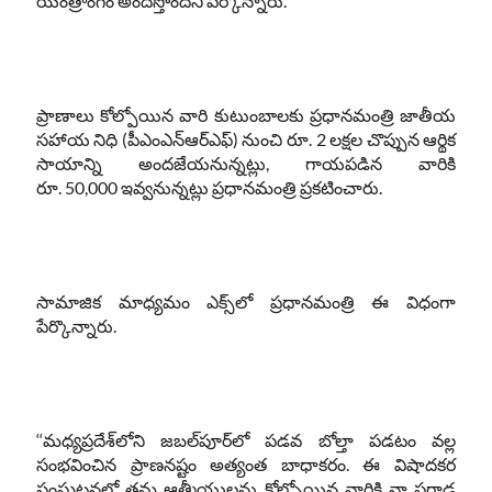
యంత్రాంగం అందిస్తోందని పేర్కొన్నారు.
ప్రాణాలు కోల్పోయిన వారి కుటుంబాలకు ప్రధానమంత్రి జాతీయ
సహాయ నిధి (పీఎంఎన్‌ఆర్‌ఎఫ్‌) నుంచి రూ. 2 లక్షల చొప్పున ఆర్థిక
సాయాన్ని అందజేయనున్నట్లు, గాయపడిన వారికి
రూ. 50,000 ఇవ్వనున్నట్లు ప్రధానమంత్రి ప్రకటించారు.
సామాజిక మాధ్యమం ఎక్స్‌లో ప్రధానమంత్రి ఈ విధంగా
పేర్కొన్నారు.
‘‘మధ్యప్రదేశ్‌లోని జబల్‌పూర్‌లో పడవ బోల్తా పడటం వల్ల
సంభవించిన ప్రాణనష్టం అత్యంత బాధాకరం. ఈ విషాదకర
సంఘటనలో తమ ఆత్మీయులను కోల్పోయిన వారికి నా ప్రగాఢ