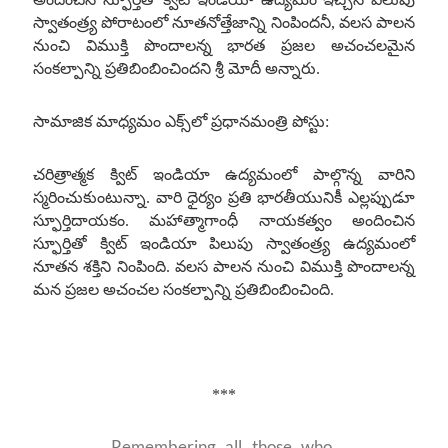
స్వాతంత్ర్య పోరాటంలో నూతనోత్తేజాన్ని నింపిందనీ
,
వలస పాలన
నుంచి విముక్తి పొందాలన్న భారత ప్రజల అచంచలమైన
సంకల్పాన్ని ప్రతిబింబించిందని శ్రీ మోదీ అన్నారు
.
సామాజిక మాధ్యమం ఎక్స్‌లో ప్రధానమంత్రి పోస్టు
:
చరిత్రాత్మక క్విట్ ఇండియా ఉద్యమంలో పాల్గొన్న వారిని
స్మరించుకుంటున్నా
.
వారి ధైర్యం ప్రతి భారతీయునికీ ఎల్లప్పుడూ
స్ఫూర్తిదాయకం
.
మహాత్మాగాంధీ నాయకత్వం అందించిన
స్ఫూర్తితో క్విట్ ఇండియా పిలుపు స్వాతంత్ర్య ఉద్యమంలో
నూతన శక్తిని నింపింది
.
వలస పాలన నుంచి విముక్తి పొందాలన్న
మన ప్రజల అచంచల సంకల్పాన్ని ప్రతిబింబించింది
.
***
Remembering all those who