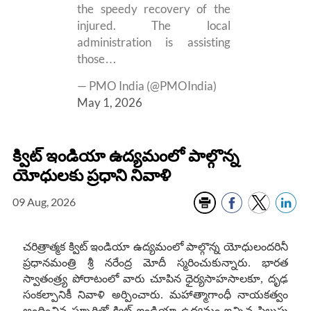
the speedy recovery of the
injured. The local
administration is assisting
those…
— PMO India (@PMOIndia)
May 1, 2026
క్విట్ ఇండియా ఉద్యమంలో పాల్గొన్న
యోధులకు ప్రధాని నివాళి
09 Aug, 2026
చరిత్రాత్మక క్విట్ ఇండియా ఉద్యమంలో పాల్గొన్న యోధులందరినీ
ప్రధానమంత్రి శ్రీ నరేంద్ర మోదీ స్మరించుకున్నారు
.
భారత
స్వాతంత్ర్య పోరాటంలో వారు చూపిన ధైర్యసాహసాలకూ
,
దృఢ
సంకల్పానికీ నివాళి అర్పించారు
.
మహాత్మాగాంధీ నాయకత్వం
అందించిన స్ఫూర్తితో క్విట్ ఇండియా ఉద్యమం ఇచ్చిన పిలుపు