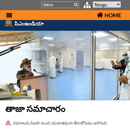
Search
HOME
పిఎంఇండియా
తాజా స‌మాచారం
వివరాలను పిఐబి నుంచి యథాతథంగా తీసుకోవడం జరిగింది.