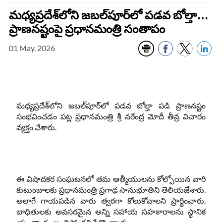
మధ్యప్రదేశ్‌లోని జబల్‌పూర్‌లో పడవ బోల్తా…
ప్రాణనష్టంపై ప్రధానమంత్రి సంతాపం
01 May, 2026
మధ్యప్రదేశ్‌లోని జబల్‌పూర్‌లో పడవ బోల్తా పడి ప్రాణనష్టం
సంభవించడం పట్ల ప్రధానమంత్రి శ్రీ నరేంద్ర మోదీ తీవ్ర విచారం
వ్యక్తం చేశారు.
ఈ విషాదకర సంఘటనలో తమ ఆత్మీయులను కోల్పోయిన వారి
కుటుంబాలకు ప్రధానమంత్రి ప్రగాఢ సానుభూతిని తెలియజేశారు.
అలాగే గాయపడిన వారు త్వరగా కోలుకోవాలని ప్రార్థించారు.
బాధితులకు అవసరమైన అన్ని సహాయ సహకారాలను స్థానిక