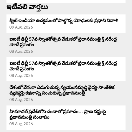
ఇటీవలి వార్తలు
క్విట్ ఇండియా ఉద్యమంలో పాల్గొన్న యోధులకు ప్రధాని నివాళి
09 Aug, 2026
ఐఐటీ ఢిల్లీ 57వ స్నాతకోత్సవ వేడుకలో ప్రధానమంత్రి శ్రీ నరేంద్ర
మోదీ ప్రసంగం
08 Aug, 2026
ఐఐటీ ఢిల్లీ 57వ స్నాతకోత్సవ వేడుకలో ప్రధానమంత్రి శ్రీ నరేంద్ర
మోదీ ప్రసంగం
08 Aug, 2026
దేశంలో వేగంగా ఎదుగుతున్న స్వయంసమృద్ధి వైద్య-సాంకేతిక
వ్యవస్థపై కథనాన్ని పంచుకున్న ప్రధానమంత్రి
08 Aug, 2026
హిమాచల్ ప్రదేశ్‌లోని చంబాలో ప్రమాదం… ప్రాణ నష్టంపై
ప్రధానమంత్రి సంతాపం
08 Aug, 2026