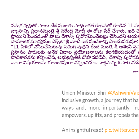
సమగ్ర వృద్ధి‌తో పాటు దేశ ప్రజలకు సాధికారత కల్పనతో కూడిన 11 స
వ్యాసాన్ని ప్ర‌ధానమంత్రి శ్రీ న‌రేంద్ర మోదీ ఈ రోజు షేర్ చేశారు. ఇద
స్థాయిని పెంచడంతో పాటు దేశాన్ని పురోగమించేటట్లు చేసిందని ఆయన
సామాజిక మాధ్యమం ఎక్స్‌లో శ్రీ మోదీ ఒక సందేశాన్ని పొందుపరుస్తూ:
‘‘11 ఏళ్లలో చోటుచేసుకున్న సమగ్ర వృద్ధిని కేంద్ర మంత్రి శ్రీ అశ్వ
ప్రస్థానం పౌరులకు అనేక విధాల ప్రయోజనాలను కలగజేయడంతో ప
సాధికారతను కల్పించేదీ, అభ్యున్నతికి దోహదపడేదీ, దేశాన్ని పు
చాలా విషయాలను కూలంకషంగా చర్చించిన ఆ వ్యాసాన్ని ఓసారి చదవండి
***
Union Minister Shri
@AshwiniVai
inclusive growth, a journey that ha
ways and, more importantly, inst
empowers, uplifts, and propels the
An insightful read!
pic.twitter.c