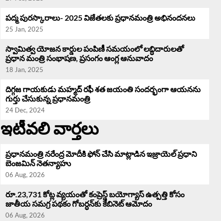
పద్మ పురస్కారాలు- 2025 విజేతలకు ప్రధానమంత్రి అభినందనలు
25 Jan, 2025
స్వామిత్వ యోజన కార్డుల పంపిణీ సమయంలో లబ్ధిదారులతో
ప్రధాన మంత్రి సంభాషణ, ప్రసంగం ఆంగ్ల ఆనువాదం
18 Jan, 2025
దిగ్గజ గాయకుడు మహ్మద్ రఫీ శత జయంతి సందర్భంగా ఆయనను
గుర్తు చేసుకున్న ప్రధానమంత్రి
24 Dec, 2024
ఇటీవలి వార్తలు
ప్రధానమంత్రి నరేంద్ర మోదీకి ఫోన్ చేసి మాట్లాడిన ఇజ్రాయెల్ ప్రధాని
బెంజమిన్ నెతన్యాహు
06 Aug, 2026
రూ.23,731 కోట్ల వ్యయంతో కంప్రెస్డ్ బయోగ్యాస్ ఉత్పత్తి కోసం
జాతీయ సమగ్ర పథకం గోబర్ధన్‌కు కేబినెట్ ఆమోదం
06 Aug, 2026