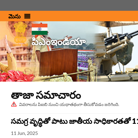
మెను
పిఎంఇండియా
తాజా స‌మాచారం
వివరాలను పిఐబి నుంచి యథాతథంగా తీసుకోవడం జరిగింది.
సమగ్ర వృద్ధి‌తో పాటు జాతీయ సాధికారతతో 11
11 Jun, 2025