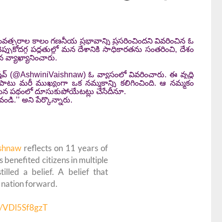
ంవత్సరాల కాలం గణనీయ ప్రభావాన్ని ప్రసరించిందని వివరించిన ఓ
ి చెప్పుకోదగ్గ పద్ధతుల్లో మన దేశానికి సాధికారతను సంతరించి, దేశం
 వ్యాఖ్యానించారు.
ినీ వైష్ణవ్ (@AshwiniVaishnaw) ఓ వ్యాసంలో వివరించారు. ఈ వృద్ధి
ాటు మరీ ముఖ్యంగా ఒక నమ్మకాన్ని కలిగించింది. ఆ నమ్మకం
రోగమన పథంలో దూసుకుపోయేటట్లు చేసేదీనూ.
.’’ అని పేర్కొన్నారు.
shnaw
reflects on 11 years of
s benefited citizens in multiple
illed a belief. A belief that
 nation forward.
om/VDl5Sf8gzT