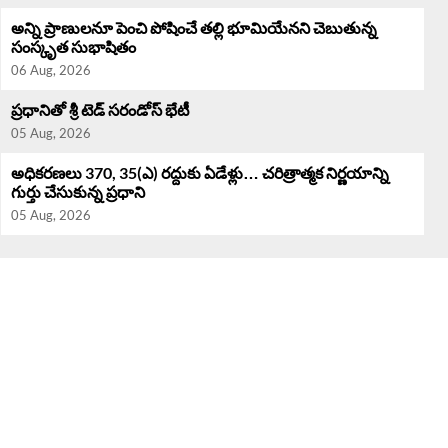
అన్ని ప్రాణులనూ పెంచి పోషించే తల్లి భూమియేనని చెబుతున్న
సంస్కృత సుభాషితం
06 Aug, 2026
ప్రధానితో శ్రీ టెడ్ సరండోస్ భేటీ
05 Aug, 2026
అధికరణలు 370, 35(ఎ) రద్దుకు ఏడేళ్లు… చరిత్రాత్మక నిర్ణయాన్ని
గుర్తు చేసుకున్న ప్రధాని
05 Aug, 2026