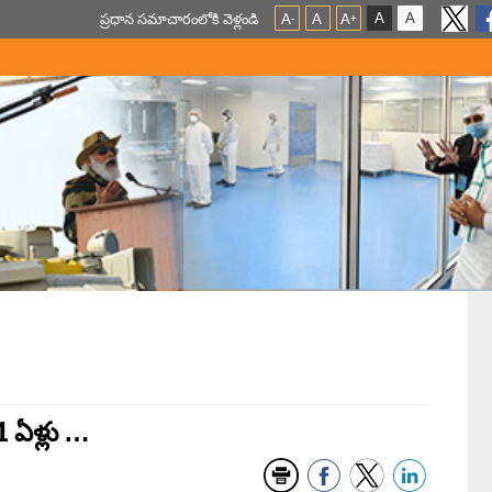
A
A
ప్ర‌ధాన స‌మాచారంలోకి వెళ్లండి
A
A
A
-
+
 ఏళ్లు …