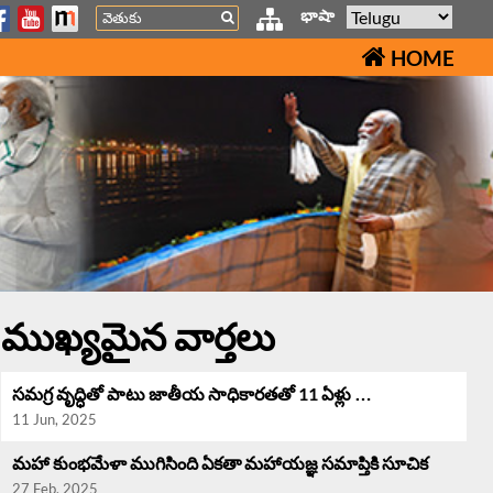
Search
భాషా
HOME
ముఖ్యమైన వార్తలు
సమగ్ర వృద్ధి‌తో పాటు జాతీయ సాధికారతతో 11 ఏళ్లు …
11 Jun, 2025
మహా కుంభమేళా ముగిసింది ఏకతా మహాయజ్ఞ సమాప్తికి సూచిక
27 Feb, 2025