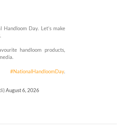
al Handloom Day. Let’s make
.
avourite handloom products,
media.
use
#NationalHandloomDay
.
di)
August 6, 2026