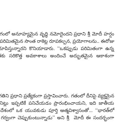
గంలో అనూహ్యమైన వృద్ధి నమోదైందని ప్రధాని శ్రీ మోదీ హర్షం
మే పరిమితమైన సొంత రాకెట్ల రూపకల్పన
,
ప్రయోగాలను.. ఈరోజు
ిస్తున్నారని కొనియాడారు.
‘‘
ఒకప్పుడు పరిమితంగా ఉన్న
ు సరికొత్త అవకాశాలు అందించే అద్భుతమైన ఆకాశంగా
 ప్రధాని ప్రత్యేకంగా ప్రస్తావించారు. గతంలో దీనిపై వ్యక్తమైన
ిట్లు ఇప్పటికే పనిచేయడం ప్రారంభించాయని
,
ఇది జాతీయ
శంలో ఒక యువకుడు పూర్తి ఆత్మవిశ్వాసంతో...
‘‘
భారత్‌లో
గర్వంగా చెప్పుకుంటున్నాడు
’’
అని శ్రీ
మోదీ ఈ సందర్భంగా