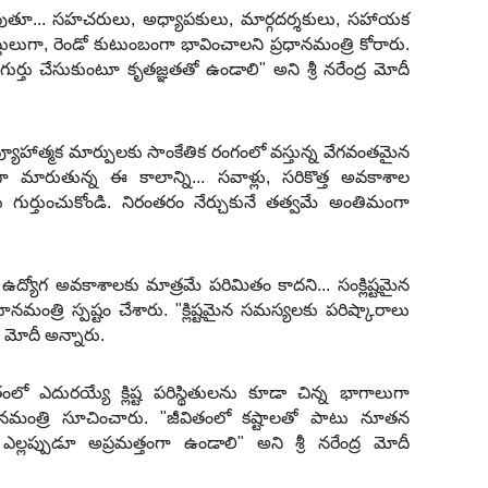
పుతూ... సహచరులు, అధ్యాపకులు, మార్గదర్శకులు, సహాయక
్తులుగా, రెండో కుటుంబంగా భావించాలని ప్రధానమంత్రి కోరారు.
గుర్తు చేసుకుంటూ కృతజ్ఞతతో ఉండాలి" అని శ్రీ నరేంద్ర మోదీ
్యూహాత్మక మార్పులకు సాంకేతిక రంగంలో వస్తున్న వేగవంతమైన
ా మారుతున్న ఈ కాలాన్ని... సవాళ్లు, సరికొత్త అవకాశాల
గుర్తుంచుకోండి. నిరంతరం నేర్చుకునే తత్వమే అంతిమంగా
ఉద్యోగ అవకాశాలకు మాత్రమే పరిమితం కాదని... సంక్లిష్టమైన
ానమంత్రి స్పష్టం చేశారు. "క్లిష్టమైన సమస్యలకు పరిష్కారాలు
్ర మోదీ అన్నారు.
ో ఎదురయ్యే క్లిష్ట పరిస్థితులను కూడా చిన్న భాగాలుగా
్రధానమంత్రి సూచించారు. "జీవితంలో కష్టాలతో పాటు నూతన
్లప్పుడూ అప్రమత్తంగా ఉండాలి" అని శ్రీ నరేంద్ర మోదీ