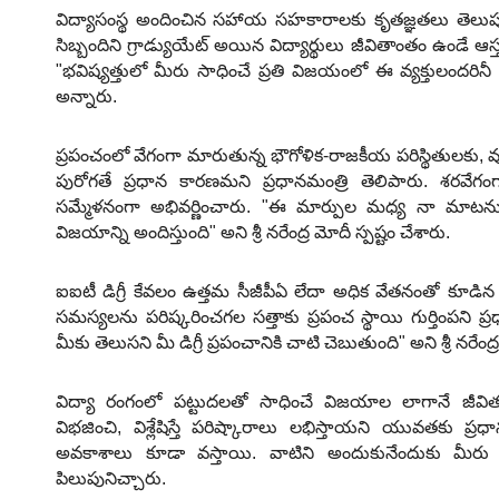
విద్యాసంస్థ అందించిన సహాయ సహకారాలకు కృతజ్ఞతలు తెలు
సిబ్బందిని గ్రాడ్యుయేట్ అయిన విద్యార్థులు జీవితాంతం ఉండే ఆస
"భవిష్యత్తులో మీరు సాధించే ప్రతి విజయంలో ఈ వ్యక్తులందరినీ 
అన్నారు.
ప్రపంచంలో వేగంగా మారుతున్న భౌగోళిక-రాజకీయ పరిస్థితులకు, వ
పురోగతే ప్రధాన కారణమని ప్రధానమంత్రి తెలిపారు. శరవేగంగ
సమ్మేళనంగా అభివర్ణించారు. "ఈ మార్పుల మధ్య నా మాటను 
విజయాన్ని అందిస్తుంది" అని శ్రీ నరేంద్ర మోదీ స్పష్టం చేశారు.
ఐఐటీ డిగ్రీ కేవలం ఉత్తమ సీజీపీఏ లేదా అధిక వేతనంతో కూడిన 
సమస్యలను పరిష్కరించగల సత్తాకు ప్రపంచ స్థాయి గుర్తింపని ప్రధ
మీకు తెలుసని మీ డిగ్రీ ప్రపంచానికి చాటి చెబుతుంది" అని శ్రీ నరేంద
విద్యా రంగంలో పట్టుదలతో సాధించే విజయాల లాగానే జీవితంల
విభజించి, విశ్లేషిస్తే పరిష్కారాలు లభిస్తాయని యువతకు ప
అవకాశాలు కూడా వస్తాయి. వాటిని అందుకునేందుకు మీరు ఎల
పిలుపునిచ్చారు.