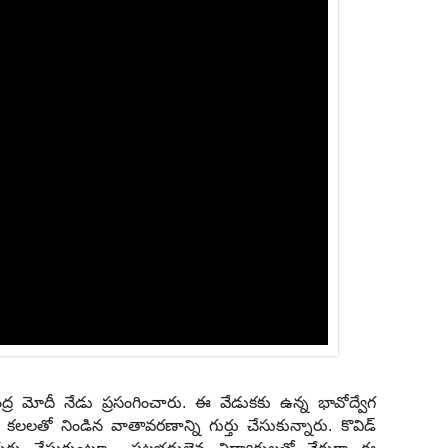
ేంద్ర మోదీ నేడు ప్రసంగించారు. ఈ వేడుకకు ఉన్న భావోద్వేగ
కలలతో నిండిన వాతావరణాన్ని గుర్తు చేసుకున్నారు. కొవిడ్‌