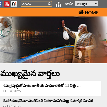
Search
భాషా
HOME
ముఖ్యమైన వార్తలు
సమగ్ర వృద్ధి‌తో పాటు జాతీయ సాధికారతతో 11 ఏళ్లు …
11 Jun, 2025
మహా కుంభమేళా ముగిసింది ఏకతా మహాయజ్ఞ సమాప్తికి సూచిక
27 Feb, 2025