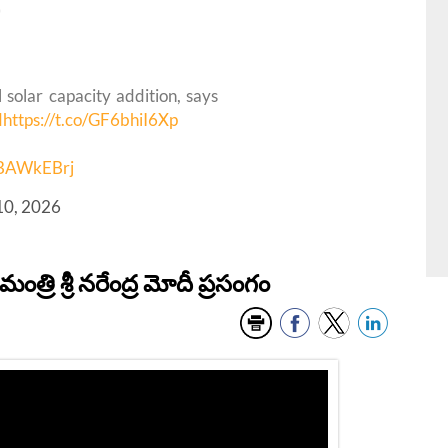
*
 solar capacity addition, says
d
https://t.co/GF6bhiI6Xp
nBAWkEBrj
 10, 2026
త్రి శ్రీ నరేంద్ర మోదీ ప్రసంగం