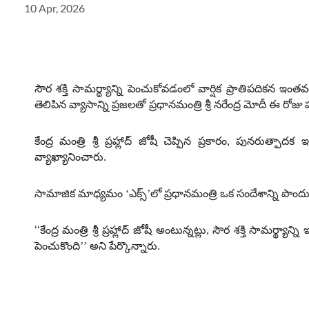
10 Apr, 2026
సౌర శక్తి సామర్థ్యాన్ని పెంచుకోవడంలో వార్షిక ప్రాతిపదికన ఇ
తెలిపిన వ్యాసాన్ని ప్రజలతో ప్రధానమంత్రి శ్రీ నరేంద్ర మోదీ ఈ రోజ
కేంద్ర మంత్రి శ్రీ ప్రహ్లాద్ జోషీ చెప్పిన ప్రకారం
,
పునరుత్పాదక ఇంధ
వ్యాఖ్యానించారు
.
సామాజిక మాధ్యమం ‘ఎక్స్’లో ప్రధానమంత్రి ఒక సందేశాన్ని పొంద
‘‘
కేంద్ర మంత్రి శ్రీ ప్రహ్లాద్ జోషీ అంటున్నట్లు
,
సౌర శక్తి సామర్థ్యాన
పెంచుకొంది’’ అని పేర్కొన్నారు
.