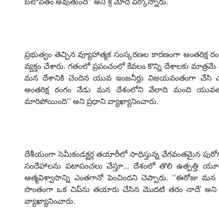
బలోపేతం అవుతుంది
’’
అని శ్రీ మోదీ పేర్కొన్నారు.
ప్రభుత్వం తెచ్చిన వ్యూహాత్మక సంస్కరణల కారణంగా అంతరిక్ష రం
వ్యక్తం చేశారు. గతంలో ప్రపంచంలో కేవలం కొన్ని దేశాలకు మాత్ర
మన దేశానికి చెందిన యువ ఇంజనీర్లు విజయవంతంగా చేసి చూప
అంతరిక్ష రంగం నేడు
మన దేశంలోని వేలాది మంది యువతక
మారిపోయింది
’’
అని ప్రధాని వ్యాఖ్యానించారు.
దేశీయంగా సెమీకండక్టర్ల తయారీలో సాధిస్తున్న వేగవంతమైన పురోగతిని
సందేహాలను పటాపంచలు చేస్తూ... దేశంలో తొలి ఉత్పత్తి యూన
ఆత్మవిశ్వాసాన్ని ఎంతగానో పెంచిందని చెప్పారు.
‘‘
ఈరోజు మన దే
సొంతంగా ఒక చిప్‌ను తయారు చేసిన మొదటి తరం నాదే
'
అని 
వ్యాఖ్యానించారు.