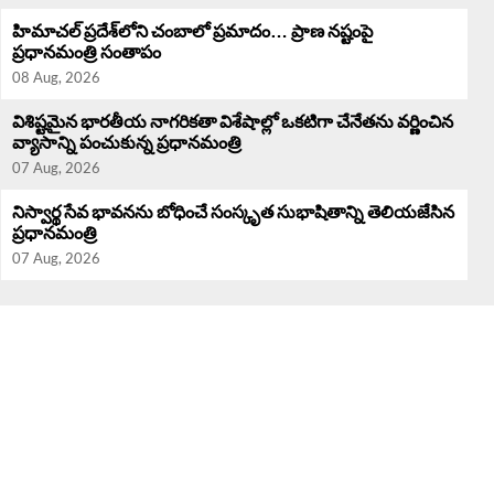
హిమాచల్ ప్రదేశ్‌లోని చంబాలో ప్రమాదం… ప్రాణ నష్టంపై
ప్రధానమంత్రి సంతాపం
08 Aug, 2026
విశిష్టమైన భారతీయ నాగరికతా విశేషాల్లో ఒకటిగా చేనేతను వర్ణించిన
వ్యాసాన్ని పంచుకున్న ప్రధానమంత్రి
07 Aug, 2026
నిస్వార్థ సేవ భావనను బోధించే సంస్కృత సుభాషితాన్ని తెలియజేసిన
ప్రధానమంత్రి
07 Aug, 2026