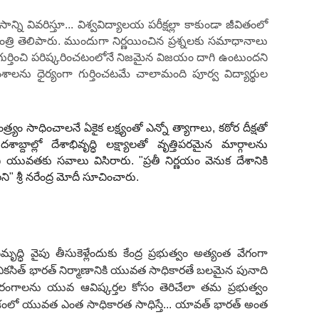
న్ని వివరిస్తూ... విశ్వవిద్యాలయ పరీక్షల్లా కాకుండా జీవితంలో
త్రి తెలిపారు. ముందుగా నిర్ణయించిన ప్రశ్నలకు సమాధానాలు
 గుర్తించి పరిష్కరించటంలోనే నిజమైన విజయం దాగి ఉంటుందని
ంశాలను ధైర్యంగా గుర్తించటమే చాలామంది పూర్వ విద్యార్థుల
్యం సాధించాలనే ఏకైక లక్ష్యంతో ఎన్నో త్యాగాలు, కఠోర దీక్షతో
ాల్లో దేశాభివృద్ధి లక్ష్యాలతో వృత్తిపరమైన మార్గాలను
 యువతకు సవాలు విసిరారు. "ప్రతీ నిర్ణయం వెనుక దేశానికి
 శ్రీ నరేంద్ర మోదీ సూచించారు.
మృద్ధి వైపు తీసుకెళ్లేందుకు కేంద్ర ప్రభుత్వం అత్యంత వేగంగా
ారు. వికసిత్ భారత్ నిర్మాణానికి యువత సాధికారతే బలమైన పునాది
క రంగాలను యువ ఆవిష్కర్తల కోసం తెరిచేలా తమ ప్రభుత్వం
శంలో యువత ఎంత సాధికారత సాధిస్తే... యావత్ భారత్‌ అంత