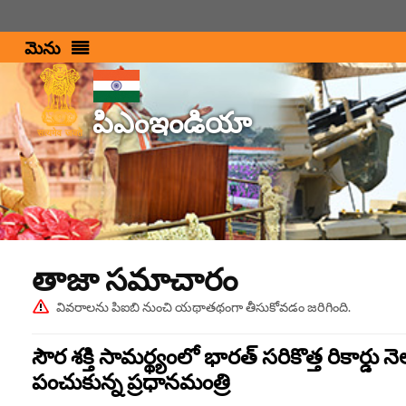
మెను
పిఎంఇండియా
తాజా స‌మాచారం
వివరాలను పిఐబి నుంచి యథాతథంగా తీసుకోవడం జరిగింది.
సౌర శక్తి సామర్థ్యంలో భారత్ సరికొత్త రికార్డు 
పంచుకున్న ప్రధానమంత్రి