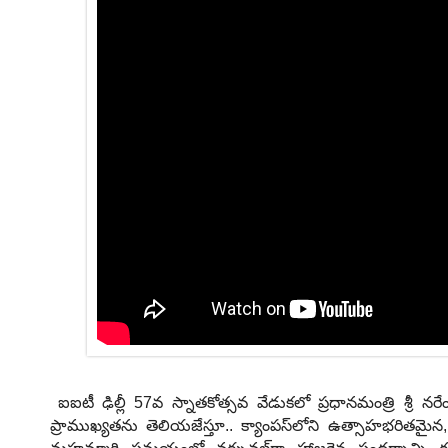
ఐఐటీ ఢిల్లీ
57వ స్నాతకోత్సవ వేడుకలో ప్రధానమంత్రి శ్రీ నర
ప్రాముఖ్యతను తెలియజేస్తూ.. క్యాంపస్‌లోని ఉత్సాహభరితమైన, 