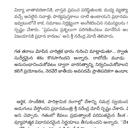
విద్యా వాతావరణానికి, వాస్తవ ప్రపంచ పరిస్థితులకు మధ్య వ్యత్యాసా
వచ్చే అసలైన సవాళ్లు పాఠ్యపుస్తకాలు దాటి ఉంటాయని ప్రధానమం
ఇవ్వటంలోనే కాక, సమాజం నిర్లక్ష్యంగా అంగీకరించిన సమస్యలను
స్పష్టం చేశారు. "ప్రపంచం ప్రశ్నలుగా పరిగణించటం మానేసిన అ
విజయానికి ప్రధాన కారణం" అని శ్రీ నరేంద్ర మోదీ తెలిపారు.
గత తరాలు మోపిన చారిత్రక భారం గురించి మాట్లాడుతూ... స్వాతంత్ర
సుదీర్ఘమైన శకం కొనసాగిందని అన్నారు. రాబోయే మూడు దశాబ్ద
అనుసంధానించుకోవటం ద్వారా వారసత్వాన్ని నిర్వచించుకోవాలని
కలిగే ప్రయోజనం, నెరవేరే జాతీయ అవసరమే ప్రాతిపదికగా ఉండాలని"
ఆర్థిక
,
సాంకేతిక
,
పారిశ్రామిక రంగాల్లో దేశాన్ని సమగ్ర స్వయంస
అడుగులు వేస్తోందని ప్రధానమంత్రి శ్రీ నరేంద్ర మోదీ స్పష్టం చేశ
అని చెప్పారు. గతంలో కేవలం ప్రభుత్వాలకే పరిమితమైన కీల
వ్యూహాత్మక విధానపరమైన నిర్ణయాలు తీసుకుందని అన్నారు.
‘‘
దే