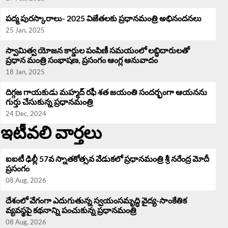
పద్మ పురస్కారాలు- 2025 విజేతలకు ప్రధానమంత్రి అభినందనలు
25 Jan, 2025
స్వామిత్వ యోజన కార్డుల పంపిణీ సమయంలో లబ్ధిదారులతో
ప్రధాన మంత్రి సంభాషణ, ప్రసంగం ఆంగ్ల ఆనువాదం
18 Jan, 2025
దిగ్గజ గాయకుడు మహ్మద్ రఫీ శత జయంతి సందర్భంగా ఆయనను
గుర్తు చేసుకున్న ప్రధానమంత్రి
24 Dec, 2024
ఇటీవలి వార్తలు
ఐఐటీ ఢిల్లీ 57వ స్నాతకోత్సవ వేడుకలో ప్రధానమంత్రి శ్రీ నరేంద్ర మోదీ
ప్రసంగం
08 Aug, 2026
దేశంలో వేగంగా ఎదుగుతున్న స్వయంసమృద్ధి వైద్య-సాంకేతిక
వ్యవస్థపై కథనాన్ని పంచుకున్న ప్రధానమంత్రి
08 Aug, 2026