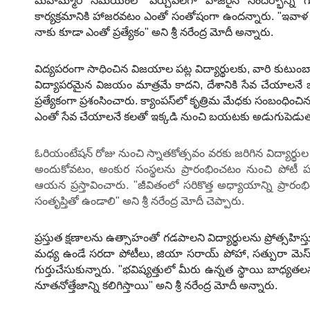
మహమ్మారి సమయంలో వర్చువల్‌గా హాజరైన సందర్భాన్ని గుర్త
కార్యక్రమానికి హాజరవటం ఎంతో సంతోషంగా ఉందన్నారు. "ఇవా
నాకు కూడా ఎంతో ప్రత్యేకం" అని శ్రీ నరేంద్ర మోదీ అన్నారు.
విద్యపరంగా సాధించిన విజయాల పట్ల విద్యార్థులకు, వారి కుటుం
విద్యాపరమైన విజయం మాత్రమే కాదని, దేశానికి సేవ చేయాలనే బాధ
ప్రత్యేకంగా ప్రశంసించారు. క్యాంపస్‌లో కృత్రిమ మేధకు సంబంధించి
ఎంతో సేవ చేయాలనే కలతో ఇక్కడి నుంచి బయటకు అడుగుపెడుతున్నా
ఓరియంటేషన్ రోజు నుంచి స్నాతకోత్సవం వరకు జరిగిన విద్యార్థుల 
అందుకోవటం, అంకుర సంస్థలను ప్రారంభించటం నుంచి పోటీ పరీక్ష
ఆయన ప్రస్తావించారు. "జీవితంలో సరికొత్త అధ్యాయాన్ని ప్ర
సంతృప్తితో ఉండాలి" అని శ్రీ నరేంద్ర మోదీ చెప్పారు.
ప్రస్తుత క్షణాలను ఉత్సాహంతో గడపాలని విద్యార్థులను ప్రోత్సహిస్తూ..
మధ్య ఉండే సరదా పోటీలు, జియా సరాయ్ పోహా, సత్పురా మెస్ 
గుర్తుచేసుకున్నారు. "భవిష్యత్తులో మీరు ఉన్నత స్థాయి బాధ్యత
నూతనోత్తేజాన్ని కలిగిస్తాయి" అని శ్రీ నరేంద్ర మోదీ అన్నారు.