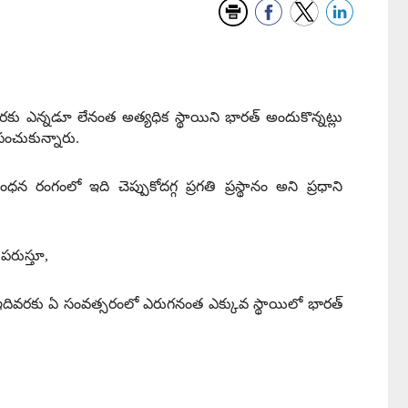
ంతవరకు ఎన్నడూ లేనంత అత్యధిక స్థాయిని భారత్ అందుకొన్నట్లు
ు పంచుకున్నారు
.
న రంగంలో ఇది చెప్పుకోదగ్గ ప్రగతి ప్రస్థానం అని ప్రధాని
ుపరుస్తూ
,
్ని ఇదివరకు ఏ సంవత్సరంలో ఎరుగనంత ఎక్కువ స్థాయిలో భారత్