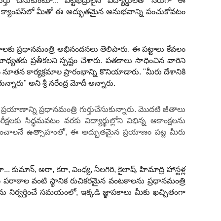
ు చేసుకుంటూ... పట్టభద్రులైన విద్యార్థులతో నేరుగా ఈ
ళ క్యాంపస్‌లో మీతో ఈ అద్భుతమైన అనుభవాన్ని పంచుకోవటం
బాలకు ప్రధానమంత్రి అభినందనలు తెలిపారు. ఈ పట్టాలు కేవలం
్యతకు ప్రతీకలని స్పష్టం చేశారు. పతకాలు సాధించిన వారిని
న నూతన కార్యక్రమాల ప్రారంభాన్ని కొనియాడారు. "మీరు దేశానికి
రు" అని శ్రీ నరేంద్ర మోదీ అన్నారు.
ప్రయాణాన్ని ప్రధానమంత్రి గుర్తుచేసుకున్నారు. మొదటి జీతాలు
లకు సిద్ధమవటం వరకు విద్యార్థుల్లోని విభిన్న ఆకాంక్షలను
ారంభించాలనే ఉత్సాహంతో, ఈ అద్భుతమైన ప్రయాణం పట్ల మీరు
. కుమాన్, అరా, కరా, వింధ్య, నీలగిరి, కైలాష్, హిమాద్రి హాస్టళ్ల
పరాఠాల వంటి స్థానిక రుచికరమైన వంటకాలను ప్రధానమంత్రి
లను నిర్వర్తించే సమయంలో, ఇక్కడి జ్ఞాపకాలు మీకు ఖచ్చితంగా