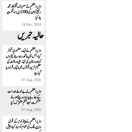
وزیراعظم نے معروف گلوکار محمد
رفیع کو ان کی 100 ویں سالگرہ پر
یاد کیا
24 Dec, 2024
حالیہ خبریں
وزیراعظم نے ایک مضمون شیئر
کیا، جس میں ہاتھ سے بنے کپڑوں
کوہندوستان کی تہذیبی وراثت کی
عظیم ترین قوتوں میں ایک قرار دیا
گیا ہے
07 Aug, 2026
وزیر اعظم نے بے لوث خدمت
کے جذبے پر زور دیتے ہوئے
سنسکرت سبھاشتم مشترک کیا
07 Aug, 2026
وزیر اعظم نے ہینڈلوم کے قومی
دن پر ملک کی عوام کو مبارکباد پیش