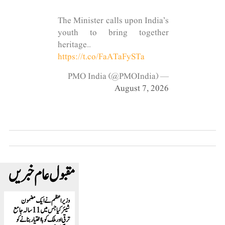
The Minister calls upon India’s
youth to bring together
heritage…
https://t.co/FaATaFySTa
— PMO India (@PMOIndia)
August 7, 2026
مقبول عام خبریں
وزیراعظم نے ایک مضمون
شیئرکیا جس میں 11 سالہ جامع
ترقی اور ملک کوبا اختیار بنانےکو