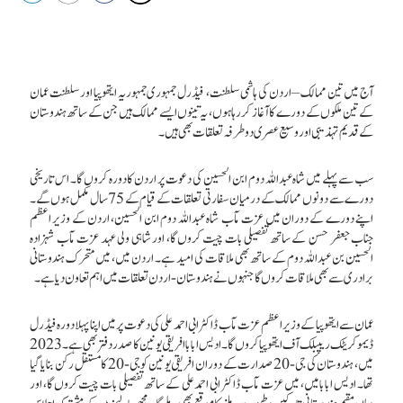
آج میں تین ممالک – اردن کی ہاشمی سلطنت، فیڈرل جمہوری جمہوریہ ایتھوپیا اور سلطنت عمان
کے تین ملکوں کے دورے کا آغاز کررہا ہوں، یہ تینوں ایسے ممالک ہیں جن کے ساتھ ہندوستان
کے قدیم تہذیبی اور وسیع عصری دو طرفہ تعلقات بھی ہیں۔
سب سے پہلے میں شاہ عبداللہ دوم ابن الحسین کی دعوت پر اردن کا دورہ کروں گا۔ اس تاریخی
دورے سے دونوں ممالک کے درمیان سفارتی تعلقات کے قیام کے 75 سال مکمل ہوں گے۔
اپنے دورے کے دوران میں عزت مآب شاہ عبداللہ دوم ابن الحسین، اردن کے وزیر اعظم
جناب جعفر حسن کے ساتھ تفصیلی بات چیت کروں گا، اور شاہی ولی عہد عزت مآب شہزادہ
الحسین بن عبداللہ دوم کے ساتھ بھی ملاقات کی امید ہے۔ اردن میں، میں متحرک ہندوستانی
برادری سے بھی ملاقات کروں گا جنہوں نے ہندوستان-اردن تعلقات میں اہم تعاون دیا ہے۔
عمان سے ایتھوپیا کے وزیر اعظم عزت مآب ڈاکٹر ابی احمد علی کی دعوت پر میں اپنا پہلا دورہ فیڈرل
ڈیموکریٹک ریپبلک آف ایتھوپیا کروں گا۔ ادیس ابابا افریقی یونین کا صدر دفتر بھی ہے۔ 2023
میں، ہندوستان کی جی-20 صدارت کے دوران افریقی یونین کوجی-
20
کا مستقل رکن بنایا گیا
تھا۔ ادیس ابابا میں، میں عزت مآب ڈاکٹر ابی احمد علی کے ساتھ تفصیلی بات چیت کروں گا، اور