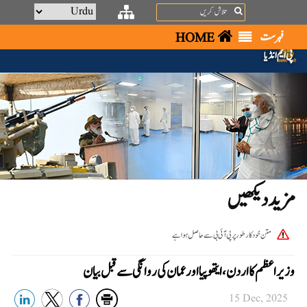
Search
فہرست
HOME
پی ایم انڈیا
مزید دیکھیں
متن خودکار طور پر پی آئی بی سے حاصل ہوا ہے
وزیراعظم کا اردن، ایتھوپیا اور عمان کی روانگی سے قبل بیان
15 Dec, 2025