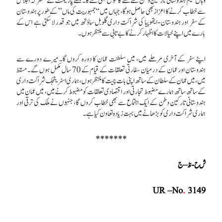
وہاں مقیم ہندوستانی تارکین وطن سے ملنے کا موقع بھی ملے گا۔ مجھے پارلیمنٹ کے مشترکہ اجلاس
سے خطاب کرنے کا اعزاز بھی حاصل ہوگا، جہاں میں ‘‘جمہوریت کی ماں’’ کے طور پر ہندوستان
کے سفر اور ہندوستان-ایتھوپیا کی شراکت داری گلوبل ساؤتھ میں جو قدر لا سکتی ہے اس کے
بارے میں اپنے خیالات کا اظہار کرنے کا بے تابی سے منتظر ہوں۔
اپنے سفر کے آخری مرحلے میں، میں سلطنت عمان کا دورہ کروں گا۔ میرے دورے سے
ہندوستان اور عمان کے درمیان سفارتی تعلقات کے قیام کے 70 سال مکمل ہوں گے۔ مسقط
میں، میں عمان کے سلطان کے ساتھ اپنی بات چیت کا منتظر ہوں، ہماری اسٹریٹجک شراکت داری
کے ساتھ ساتھ ہمارے مضبوط تجارتی اور اقتصادی تعلقات کو مضبوط کرنے میں، میں عمان میں
ہندوستانی تارکین وطن کے ایک اجتماع سے بھی خطاب کروں گا، جنہوں نے ملک کی ترقی اور
ہماری شراکت داری کو بڑھانے میں بہت زیادہ تعاون کیا ہے۔
*******
ش ح- ظ –ج
UR
–
No
.
3149