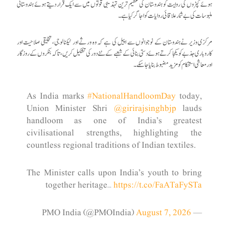
ہوئے کپڑوں کی روایت کو ہندوستان کی عظیم ترین تہذیبی قوتوں میں سے ایک قرار دیتے ہوئے ہندوستانی
ملبوسات کی بے شمار علاقائی روایات کو اجاگر کیا ہے۔
مرکزی وزیر نےہندوستان کے نوجوانوں سے اپیل کی ہے کہ وہ ورثے اور ٹیکنالوجی، تخلیقی صلاحیت اور
کاروباری جذبے کو یکجا کرتے ہوئے دستی بنائی کے شعبے کے نئے دور کی تشکیل کریں، تاکہ بنکروں کے روزگار
اور معاشی استحکام کو مزید مضبوط بنایا جا سکے۔
As India marks
#NationalHandloomDay
today,
Union Minister Shri
@girirajsinghbjp
lauds
handloom as one of India’s greatest
civilisational strengths, highlighting the
countless regional traditions of Indian textiles.
The Minister calls upon India’s youth to bring
together heritage…
https://t.co/FaATaFySTa
August 7, 2026
— PMO India (@PMOIndia)