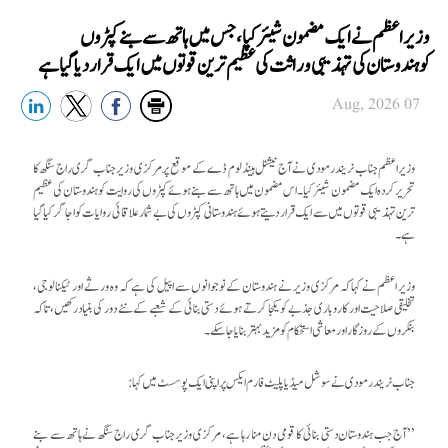
وزیراعظم نے ایک مضمون شیئر کیا، جس میں ہاتھ سے بنے کپڑوں
کوہندوستان کی تہذیبی وراثت کی عظیم ترین قوتوں میں ایک قرار دیا گیا ہے
07 Aug, 2026
وزیراعظم جناب نریندر مودی نے آج نیشنل ہینڈلوم ڈے کے موقع پر مرکزی وزیر جناب گری راج سنگھ کا
تحریر کردہ ایک مضمون شیئر کیا۔ اس مضمون میں ہاتھ سے بنے ہوئے کپڑوں کی روایت کو ہندوستان کی عظیم
ترین تہذیبی قوتوں میں سے ایک قرار دیتے ہوئے ہندوستانی کپڑوں کی بے شمار علاقائی روایات کو اجاگر کیا گیا
ہے۔
وزیر اعظم نے کہاکہ مرکزی وزیر نے ہندوستان کے نوجوانوں سے اپیل کی ہے کہ وہ ورثے اور ٹیکنالوجی،
تخلیقی صلاحیت اور کاروباری جذبے کو یکجا کرتے ہوئے دستی بنائی کے شعبے کے نئے دور کی بنیاد رکھیں، تاکہ
بنکروں کے روزگار اور معاشی استحکام کو مزید بہتر بنایا جا سکے۔
جناب نریندر مودی نے سوشل میڈیا پلیٹ فارم ایکس پر اپنی ایک پوسسٹ میں کہا:
’’آج جب ہندوستان دستی بنائی کا قومی دن منا رہا ہے، مرکزی وزیر جناب گری راج سنگھ نے ہاتھ سے بنے