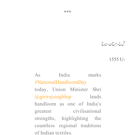
*
**
ش ح۔م ع ن۔ ن ع
1555
U-
As India marks
#NationalHandloomDay
today, Union Minister Shri
@girirajsinghbjp
lauds
handloom as one of India’s
greatest civilisational
strengths, highlighting the
countless regional traditions
of Indian textiles.