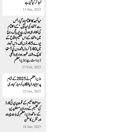
اُجاگر کیا گیا ہے
11 Jun, 2025
مہا کمبھ کا اختتام ہو گیا ، جس
سے’اتحاد کی مہا یگیہ’ کے اختتام
کی نشاندہی ہوتی ہے؛ پریاگ راج
میں، اتحاد کے اس عظیم اجتماع کے
پورے 45 دنوں تک،اس تہوار
میں 140 کروڑ باشندوں کی آستھا
کا بیک وقت ظہور ہوا ، جو واقعی
زبردست ہے:وزیراعظم
27 Feb, 2025
وزیر اعظم نے 2025 کے تمام
پدم ایوارڈ یافتگان کو مبارکباد دی
25 Jan, 2025
سوامتواا اسکیم کے تحت پراپرٹی کارڈ
کی تقسیم کے دوران مستفیدین
کے ساتھ وزیر اعظم کی بات چیت
اور تقریر کا متن
18 Jan, 2025