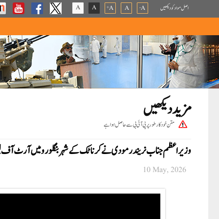
A
A
اصل مواد کو دیکھیں
A
A
A
+
-
مزید دیکھیں
متن خودکار طور پر پی آئی بی سے حاصل ہوا ہے
وزیر اعظم جناب نریندر مودی نے کرناٹک کے شہر بنگلورو میں آرٹ آف لیونگ کی 45ویں سالگرہ تقریبات 
10 May, 2026