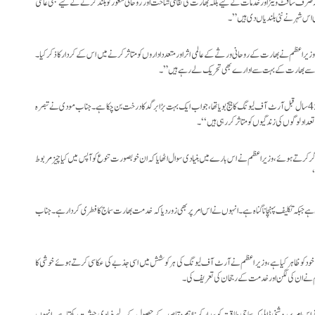
رف سافٹ ویئر اور خدمات کے لیے بلکہ بھارت کی ثقافتی شناخت اور روحانی شعور کو بلند کرنے کے لیے بھی عالمی
ھی اس شہر نے نئی بلندیاں دی ہیں”۔
یر اعظم نے بھارت کے روحانی ورثے کے عالمی اثر اور متعدد اداروں کو متاثر کرنے میں اس کے کردار کا ذکر کیا۔
اقدار سے بھارت کے بہت سے ادارے بھی تحریک لے رہے ہیں”۔
وزیر اعظم نے کہا کہ ان قدیم روحانی اقدار سے تحریک لیتے ہوئے، کس طرح شری شری روی شنکر جی نے 45 سال قبل آرٹ آف لیونگ کا بیج بویا تھا، جو اب ایک بہت بڑا برگد کا درخت بن چکا ہے۔ جناب مودی نے تبصرہ
داد لوگوں کی زندگیوں کو متاثر کر رہی ہیں ‘‘۔
جاگر کرتے ہوئے، وزیر اعظم نے اس بارے میں بنیادی سوال اٹھایا کہ ان خوبصورت تنوع کو آپس میں کیا چیز مربوط
‘
ہے جبکہ تکلیف پہنچانا گناہ ہے۔ انہوں نے اس امر پر بھی زور دیا کہ خدمت بھارت سماج کا فطری کردار ہے۔ جناب
خود کو ظاہر کیا ہے، وزیر اعظم نے آرٹ آف لیونگ کی ہر کوشش میں اسی جذبے کی عکاسی کرتے ہوئے خوشی کا
عظم نے ان کی لگن اور خدمت کے رجحان کی تعریف کی۔
اس امر پر روشنی ڈالی کہ سماجی طاقت کو بیدار کرنا اہم مقاصد کے حصول کے لیے بنیادی حیثیت رکھتا ہے۔ انہوں