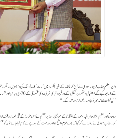
وزیر اعظم جناب نریند
’’یہ لمحات ہمیشہ میری یادوں میں زندہ رہیں گے۔‘‘
روحانی اور عظیم الشان مراقبہ مندر کے افتتاح کے موقع پر، وزیر اعظم نے اس طرح کے کلی طور پر وقف اد
کیا۔ جناب مودی نے زور دے کر کہا کہ جب عزم واضح ہو اور خدمت کے جذبے سے کام کیا جائے تو ہر کوشش