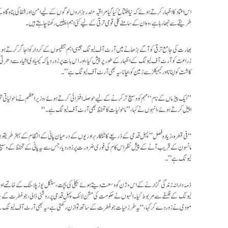
اس اعتماد کا اظہار کرتے ہوئے کہ نیا افتتاح کیا گیا مراقبہ مندر ہزاروں لوگوں کے لیے امن اور شفا کی پناہ 
طریقے سے نبھا رہا ہے، وہ ان کے سامنے کلی قومی ترقی کے لیے کئی اہم اپیلیں رکھنا چاہتے ہیں۔
بھارت کی جامع ترقی کو آگے بڑھانے میں آرٹ آف لیونگ جیسی اہم تنظیموں کے کردار کو اجاگر کرتے ہوئے
زراعت کو آرٹ آف لیونگ کے اظہار کے طور پر پیش کیا، اور اس بات پر زور دیا کہ کیمیاوی اشیاء سے دھرت
کاشت کو اپنانا اور کیمیکلز سے زمین کو بچانا، یہ بھی آرٹ آف لیونگ ہے” ۔
’’ایک پیڑ ماں کے نام‘‘ مہم کو وسیع تر کرنے کے لیے حوصلہ افزائی کرتے ہوئے، وزیر اعظم نے ماحولیاتی 
اپیل کرتے ہوئے، انہوں نے کہا، ’’ماحولیات کا تحفظ بھی آرٹ آف لیونگ ہے۔‘‘
“فی قطرہ، زیادہ فصل” پہل قدمی کے ذریعے کاشتکار برادریوں کے درمیان پانی کے انتظام کے بہتر طریقوں
مانسون کے قریب آنے کے پیش نظر اس کام کی فوری ضرورت پر زور دیا، جس سے یہ پانی کے تحفظ کے وسیع پ
لیونگ ہے”۔
ذمہ دارانہ زندگی گزارنے کے اس وژن کو وسعت دیتے ہوئے بجلی کی بچت، سنگل یوز پلاسٹک کے خاتمے اور 
لیونگ کے فلسفے سے مربوط کیا۔ انہوں نے حکومت کی مشن لائف پہل قدمی پر روشنی ڈالی، جو فطرت کے ساتھ
مودی نے زور دے کر کہا، “یہ طرز حیات جو فطرت کے ساتھ توازن رکھتی ہے، یہ بھی آرٹ آف لیونگ