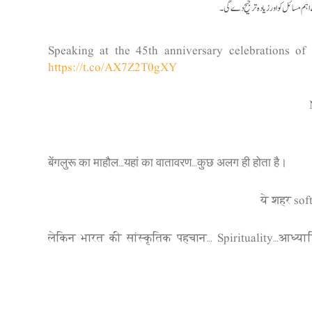
ہم مسائل کو اور زیادہ ترجیح دے گی۔
Speaking at the 45th anniversary celebrations o
https://t.co/AX7Z2T0gXY
बेंगलुरू का माहौल…यहां का वातावरण…कुछ अलग ही होता है।
ये शहर sof
लेकिन भारत की सांस्कृतिक पहचान… Spirituality…आध्य