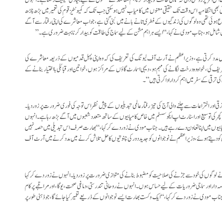
وئی بھی انتظامیہ اس وقت تک حقیقی معنوں میں کامیاب نہیں ہو سکتی جب تک کہ کمیونٹیز قوم کی تعمیر میں بڑھ چڑھ
روع ہوئی تھی وہ لوگوں کی زندگیوں کے فطری تانے بانے میں بُنی گئی ہے، جو اب معاشرے کی اپنی رفتار سے آگے
 شامل ہو، جناب مودی نے کہا، “ایسے ہر اہم مشن کے لیے سماج کی طاقت کو بیدار کرنا بہت ضروری ہے۔”
میں مدد کرتی ہے، وزیر اعظم نے آرٹ آف لیونگ کی تعریف کی کہ وہ اپنی پہل قدمیوں کے ذریعہ معاشرے کی
 کی، خواہ وہ درخت لگانے کی مہم ہو، دیہی اسمارٹ گاؤں کے مراکز ہوں، خواتین اور قبائلی بااختیار بنانے کے
 ترقی کے سفر میں اہم کردار ادا کرتی ہیں”۔
قی اور اختراعات سے چلنے والی آج کی تیز رفتار عالمی تبدیلیوں کے پیش نظر اس توجہ کی فوری ضرورت پر زور دیا۔
رکچر کی توسیع اور اسٹارٹ اپ ایکو سسٹم میں خاص کامیابیوں کے ساتھ متعدد شعبوں میں آگے بڑھ رہا ہے۔ انہوں
ی کامیابیوں میں اپنا تعاون دے رہے ہیں۔ جناب مودی نے زور دے کر کہا، “بھارت صرف اس تبدیلی میں حصہ نہیں
 کو دیتے ہوئے، وزیر اعظم نے نوجوانوں کو جدید دور کی چنوتیوں کا حل تلاش کرنے میں مدد کرنے میں آرٹ آف
 نے لوگوں کی خود سے جڑنے کی صلاحیت کو مضبوط بنانے کی متوازی ضرورت پر زور دیا۔ انہوں نے زور دے کر کہا
پر ذمہ دار اور سماجی ضروریات کے لیے حساس ہوں۔ انہوں نے روحانی تندرستی، دماغی صحت، یوگا، اور مراقبے پر کام
 جناب مودی نے زور دے کر کہا، “ایک وکست بھارت ایسے نوجوانوں کے ذریعے تعمیر کیا جائے گا، جو ذہنی طور پر