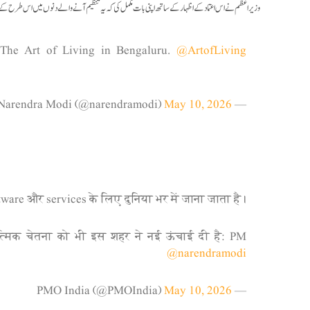
وزیر اعظم نے اس اعتماد کے اظہار کے ساتھ اپنی بات مکمل کی کہ یہ تنظیم آنے والے دنوں میں اس طرح کے ا
f The Art of Living in Bengaluru.
@ArtofLiving
May 10, 2026
— Narendra Modi (@narendramodi)
tware और services के लिए दुनिया भर में जाना जाता है।
ात्मिक चेतना को भी इस शहर ने नई ऊंचाई दी है: PM
@narendramodi
May 10, 2026
— PMO India (@PMOIndia)