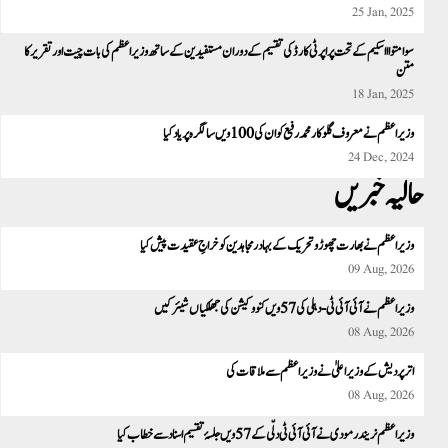
25 Jan, 2025
سوامتواا اسکیم کے تحت پراپرٹی کارڈ کی تقسیم کے دوران مستفیدین کے ساتھ وزیر اعظم کی بات چیت اور تقریر کا
متن
18 Jan, 2025
وزیراعظم نے معروف گلوکار محمد رفیع کو ان کی 100 ویں سالگرہ پر یاد کیا
24 Dec, 2024
حالیہ خبریں
وزیراعظم نے بھارت چھوڑوتحریک کے بہادر مجاہدین کو خراجِ عقیدت پیش کیا
09 Aug, 2026
وزیر اعظم نے آئی آئی ٹی -دہلی کی 57ویں کنووکیشن کی جھلکیاں شیئر کیں
08 Aug, 2026
اتر پردیش کے وزیر اعلیٰ نے وزیر اعظم سے ملاقات کی
08 Aug, 2026
وزیر اعظم نریندر مودی نے آئی آئی ٹی دلّی کے 57 ویں جلسۂ تقسیم اسناد سے خطاب کیا