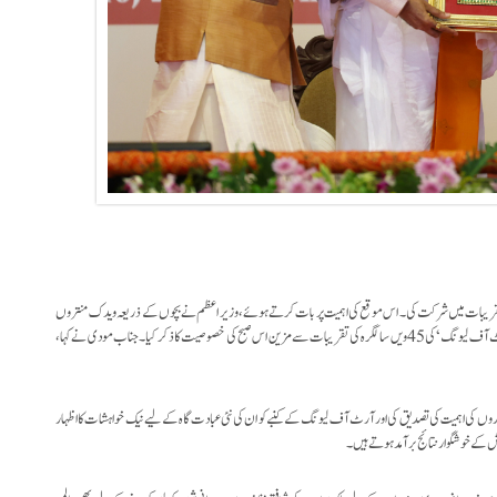
ر مودی نے آج کرناٹک کے شہر بنگلورو میں آرٹ آف لیونگ کی 45ویں سالگرہ تقریبات میں شرکت کی۔ اس موقع کی اہمیت پر بات کرتے ہوئے، وزیر اعظم نے بچوں کے ذریعہ ویدک منتروں
کے ذریعہ کیے گئے استقبال، بھگوان گنیش کے درشن، شری شری روی شنکر جی کے 70ویں برس اور ’آرٹ آف لیونگ‘ کی 45ویں سالگرہ کی تقریبات سے مزین اس صبح کی خصوصیت کا ذکر کیا۔ جناب مودی نے کہا،
اروں کی اہمیت کی تصدیق کی اور آرٹ آف لیونگ کے کنبے کو ان کی نئی عبادت گاہ کے لیے نیک خواہشات کا اظہار
 کے خوشگوار نتائج برآمد ہوتے ہیں۔