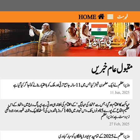
فہرست
HOME
پی ایم انڈیا
مقبول عام خبریں
وزیراعظم نے ایک مضمون شیئرکیا جس میں 11 سالہ جامع ترقی اور ملک کوبا اختیار بنانےکو اُجاگر کیا گیا ہے
11 Jun, 2025
مہا کمبھ کا اختتام ہو گیا ، جس سے’اتحاد کی مہا یگیہ’ کے اختتام کی نشاندہی ہوتی ہے؛ پریاگ راج میں، اتحاد کے اس
عظیم اجتماع کے پورے 45 دنوں تک،اس تہوار میں 140 کروڑ باشندوں کی آستھا کا بیک وقت ظہور ہوا ، جو واقعی
زبردست ہے:وزیراعظم
27 Feb, 2025
وزیر اعظم نے 2025 کے تمام پدم ایوارڈ یافتگان کو مبارکباد دی