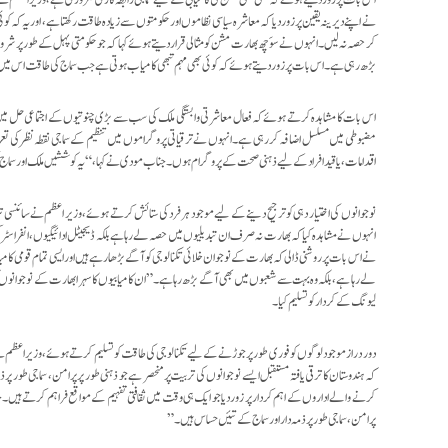
نے اپنے دیرینہ یقین پر زور دیا کہ معاشرہ سیاسی نظاموں اور حکومتوں سے زیادہ طاقت رکھتا ہے، اور یہ کہ ک
کر حصہ نہ لیں۔ انہوں نے سوَچھ بھارت مشن کو مثالی قرار دیتے ہوئے کہا کہ جو حکومتی پہل کے طور پر ش
بڑھ رہی ہے۔ اس بات پر زور دیتے ہوئے کہ کوئی بھی مہم تبھی کامیاب ہوتی ہے جب سماج کی طاقت اس میں
اس بات کا مشاہدہ کرتے ہوئے کہ فعال معاشرتی وابستگی ملک کی سب سے بڑی چنوتیوں کے اجتماعی حل 
مضبوطی میں مسلسل اضافہ کر رہی ہے۔ انہوں نے ترقیاتی پروگراموں میں تنظیم کے سماجی نقطہ نظر کی تعریف
اقدامات، یا قید افراد کے لیے ذہنی صحت کے پروگرام ہوں۔ جناب مودی نے کہا، “یہ کوششیں ملک اور سماج کی
نوجوانوں کی اختیار دہی کو ترجیح دینے کے لیے موجود ہر فرد کی ستائش کرتے ہوئے، وزیر اعظم نے سائنسی تر
انہوں نے مشاہدہ کیا کہ بھارت نہ صرف ان تبدیلیوں میں حصہ لے رہا ہے بلکہ ڈیجیٹل ادائیگیوں، انفراسٹ
نے اس بات پر روشنی ڈالی کہ بھارت کے نوجوان خلائی تکنالوجی کو آگے بڑھا رہے ہیں اور ایسی تمام قوم
لے رہا ہے، بلکہ وہ بہت سے شعبوں میں بھی آگے بڑھ رہا ہے۔” ان کامیابیوں کا سہرا بھارت کے نوجوانوں
لیونگ کے کردار کو تسلیم کیا۔
دور دراز موجود لوگوں کو فوری طور پر جوڑنے کے لیے تکنالوجی کی طاقت کو تسلیم کرتے ہوئے، وزیر اعظم
کہ ہندوستان کا ترقی یافتہ مستقبل ایسے نوجوانوں کی تربیت پر منحصر ہے جو ذہنی طور پر پرامن، سماجی طور 
کرنے والے اداروں کے اہم کردار پر زور دیا جو ایک ہی وقت میں ثقافتی تفہیم کے مواقع فراہم کرتے ہیں۔
پرامن، سماجی طور پر ذمہ دار اور سماج کے تئیں حساس ہیں۔”