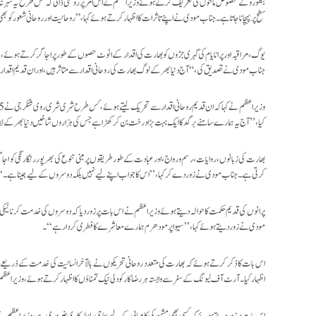
بنگلورو کے مخصوص ماحول کی تعریف کرتے ہوئے وزیر اعظم نے اس امر پر روشنی ڈالی کہ کس طرح یہ شہر نہ ص
سطح پر پہچانا جاتا ہے۔ جناب مودی نے اپنے تاثرات کا اظہار کرتے ہوئے کہا،”روحانیت اور روحانی شعور کو ب
یوگ، مراقبہ اور پرانایام کی گہری جڑوں کو بھارت کی اقدار کے اٹوٹ حصوں کے طور پر اجاگر کرتے ہوئے، وز
جناب مودی نے تصدیق کی، “آج دنیا بھر کے لوگ بھارت کی روحانی اقدار سے متاثر ہیں، اور ان قدیم 
کیا، ’’آج یہ ہمارے سامنے برگد کا ایک بہت بڑا درخت بن کر کھڑا ہے جس کی ہزاروں شاخیں دنیا بھر کے لاتع
بھارت کی زبانوں، روایات، رسم و رواج، اور عبادت کے طور طریقوں پر مبنی تنوع کی بھرپور رنگا رنگی کو ا
کرتی ہے۔ جناب مودی نے زور دے کر کہا، ’’اس کا جواب اپنے لیے نہیں بلکہ دوسروں کے لیے جینا ہے۔‘
پرانوں کی قدیم حکمت کا حوالہ دیتے ہوئے وزیر اعظم نے اس بات پر زور دیا کہ دوسروں کی خدمت کرنا نیکی 
مودی نے زور دیتے ہوئے کہا،’’سیوا پرمو دھرم ہمارے معاشرے کا فطری کردار ہے ‘‘۔
اس بات کا ذکر کرتے ہوئے کہ بھارت کی متعدد روحانی تحریکوں نے بالآخر انسانیت کی خدمت کے ذریعے 
اظہار کیا۔ آرٹ آف لیونگ کے سفر سے وابستہ ہر رضاکار کو دلی نیک تمناؤں کا اظہار کرتے ہوئے، وزیر ا
اس بات پر زور دیتے ہوئے کہ کسی بھی مشن کی کامیابی کے لیے سماجی رابطہ کاری ضروری ہے، وزیر اعظم نے 