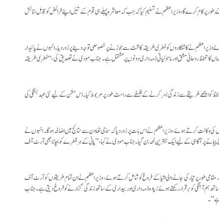
گاہ کے طور پر کام کرے گا، وزیر اعظم نے تسلیم کیا کہ جب کہ معاشرہ پہلے ہی قوم کے تئیں اپنے فرائض کو قابل ستائش
 وزیر اعظم نے کاشتکاروں کو فطری طریقہ کاشت سے جوڑنے پر خصوصی توجہ دینے پر زور دیا۔ انہوں نے پائیدار
ی ماں کا تحفظ روحانی مشق اور ماحولیاتی ذمہ داری دونوں پر مشتمل ہے۔ جناب مودی نے تصدیق کی، “فطری طریقہ
تحفظ کو اچھے طریقے سے زندگی بسر کرنے کے فلسفے سے راست طور پر مربوط کیا۔ اس مشن کے لیے نئی عہد بستگی کی
 کی وکالت کرتے ہوئے، وزیر اعظم نے اس بات پر زور دیا کہ سماجی تعاون سے نتائج میں اضافہ ہوگا۔ انہوں نے
یمانے پر آگاہی کے لیے ایک بہترین لمحہ بن گیا۔ جناب مودی نے کہا،”پانی کے ہر قطرے کو بچانا بھی آرٹ آف
مقامی طور پر تیار کی جانے والی اشیا کے فروغ کو شامل کرتے ہوئے، وزیراعظم نے ان تمام طریقوں کو آرٹ آف
 ہم آہنگی کو برقرار رکھتے ہوئے زیادہ ذمہ داری اور بیداری کے ساتھ زندگی گزارنے کو فروغ دیتی ہے۔ جناب
 ہے”۔