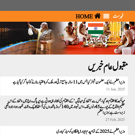
فہرست
HOME
پی ایم انڈیا
مقبول عام خبریں
وزیراعظم نے ایک مضمون شیئرکیا جس میں 11 سالہ جامع ترقی اور ملک کوبا اختیار بنانےکو اُجاگر کیا گیا ہے
11 Jun, 2025
مہا کمبھ کا اختتام ہو گیا ، جس سے’اتحاد کی مہا یگیہ’ کے اختتام کی نشاندہی ہوتی ہے؛ پریاگ راج میں، اتحاد کے اس
عظیم اجتماع کے پورے 45 دنوں تک،اس تہوار میں 140 کروڑ باشندوں کی آستھا کا بیک وقت ظہور ہوا ، جو واقعی
زبردست ہے:وزیراعظم
27 Feb, 2025
وزیر اعظم نے 2025 کے تمام پدم ایوارڈ یافتگان کو مبارکباد دی