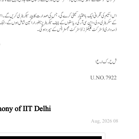
اس اسکیم کی نگرانی ایک بااختیار کمیٹی کرے گی، جس کی صدارت کابینہ سیکریٹری کریں گے۔ اس میں 
کے سکریٹری، دلی- این سی آر کی ریاستوں کے چیف سیکریٹریز بطور اراکین شامل ہوں گے، جبکہ این 
ذمہ داری ڈسٹرکٹ کلیکٹرز/ڈسٹرکٹ مجسٹریٹس کے سپرد ہوگی۔
*
ش ح۔ ک ا۔ ع ا
U.NO.7922
ony of IIT Delhi
08 Aug, 2026