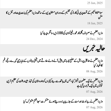
25 Jan, 2025
سوامتواا اسکیم کے تحت پراپرٹی کارڈ کی تقسیم کے دوران مستفیدین کے ساتھ وزیر اعظم کی بات چیت اور تقریر کا
متن
18 Jan, 2025
وزیراعظم نے معروف گلوکار محمد رفیع کو ان کی 100 ویں سالگرہ پر یاد کیا
24 Dec, 2024
حالیہ خبریں
وزیراعظم نے ہماچل پردیش کے ضلع چمبا میں پیش آنے والے حادثے میں قیمتی جانوں کے ضِیاع پر گہرے رنج و غم
کا اظہار کیا
08 Aug, 2026
وزیراعظم نے ایک مضمون شیئر کیا، جس میں ہاتھ سے بنے کپڑوں کوہندوستان کی تہذیبی وراثت کی عظیم ترین
قوتوں میں ایک قرار دیا گیا ہے
07 Aug, 2026
وزیر اعظم نے بے لوث خدمت کے جذبے پر زور دیتے ہوئے سنسکرت سبھاشتم مشترک کیا
07 Aug, 2026