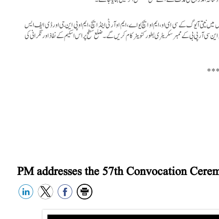
نیتی آیوگ کےسی ای او، ایم او ایچ یو اے، ایم او آر ٹی اینڈ ایچ، ایم او پی این جی اور ڈی ایف ایس
سی آر پی بی کے ممبر سکریٹری بطور کنوینر کام کریں گے۔ ضلع سطح پر اس اسکیم کے نفاذ اور نگرانی کی
**
PM addresses the 57th Convocation Cerem