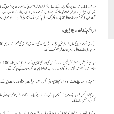
بی ایس
III
یا اس سے پرانی گاڑیوں کے لئے ، رجسٹرڈ وہیکل اسکریپنگ سہولیات پرا سکریپنگ لا
میں این سی آر سے باہر فروخت کیا جا سکتا ہے ۔ اس کے بعد مالکان کو این سی آر کے اندر بی ایس-
I
تحت خریدی گئی ہلکی سامان والی گاڑیاں الیکٹرک ہونی چاہئیں ، جبکہ بسیں بی ایس-
VI
سی این جی
اس اسکیم کے فوائد درج ذیل ہیں
:
مرتبہ دی جانے والی مالی مراعات فراہم کرے گی۔
علاوہ، اس اسکیم میں شامل پرانی گاڑیوں پر واجب الادا بقایاجات بھی معاف کیے جائیں گے۔
اسکیم میں حصہ لینے والے آٹو او ای ایم گاڑیوں کی ایکس-شو روم قیمت پر 8 فیصد رعایت دیں گے۔
اس کا نفاذ مکمل طور پر ایک مربوط ڈیجیٹل پورٹل کے ذریعے کیا جائے گا، جو ریئل ٹائم اہلیت کی 
نگرانی کو ممکن بنائے گا۔
مرکزی حکومت کے فوائد نئی گاڑی کی رجسٹریشن کی تاریخ سے 5 سال تک جاری رہیں گے تاکہ دو سالہ اندراج کی مدت سے آگے بھی مسلسل اثر یقینی بنایا جا سکے۔