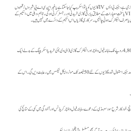
زمی ہے ، جبکہ بی ایس
IV
گاڑیوں کو یا تو اسکریپ کیا جا سکتا ہے یا غیر این سی اے پی شہروں/قصبوں
V
یا سخت معیارات کے مطابق یا برقی گاڑی خریدنی اور رجسٹر کرنی ہوگی ۔ تاہم ، دہلی میں ، اسکیم کے
 یا صرف الیکٹرک ہونی چاہئیں ۔
سرکاری گاڑیاں اس اسکیم کے دائرے میں نہیں ہیں۔
مرکزی حکومت پانچ سال تک قرض پر 5 فیصد شرح سود کی سبسڈی، گاڑی کی قسم کے مطابق 4,800 روپے تک ماہانہ فیول واؤچر اور الیکٹرک گاڑی (ای وی) کی خرید یا اسکریپنگ کے بدلے ایک
ریاستی حکومتیں رجسٹریشن فیس معاف کریں گی اور نئی گاڑیوں کے لئے 10 سال تک 100 فیصد جبکہ استعمال شدہ گاڑیوں کے لئے 50 فیصد تک موٹر وہیکل ٹیکس میں رعایت دیں گی۔ اس کے
جانچ، خودکار شرحِ سود سبسڈی کے دعوے، ماہانہ فیول واؤچر کریڈٹس اور آلودگی میں کمی کے نتائج کی