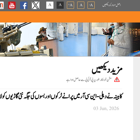
A
A
اصل مواد کو دیکھیں
A
A
A
+
-
مزید دیکھیں
متن خودکار طور پر پی آئی بی سے حاصل ہوا ہے
کابینہ نے دہلی-این سی آر میں پرانے ٹرکوں اور بسوں کی جگہ نئی گاڑیوں کولا
03 Jun, 2026