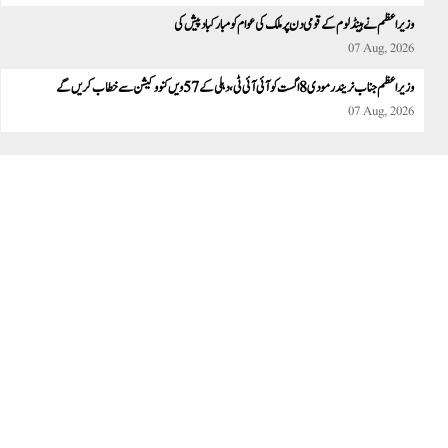
وزیر اعظم نے ہینڈلوم کے قومی دن پر ملک کی عوام کو مبارکباد پیش کی
07 Aug, 2026
وزیراعظم جناب نریندر مودی8 اگست کو آئی آئی ٹی، دہلی کے 57ویں کنووکیشن سے خطاب کریں گے
07 Aug, 2026