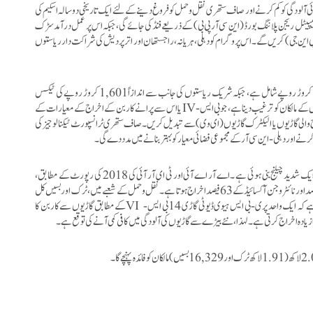
آلودگی کو کم کرنے اور صاف ستھری نقل و حمل کو فروغ دینے کے لئے ایک تاریخی دو سالہ اسکیم کی
پیٹل ریجن پلاننگ بورڈ
(این سی آر پی بی)
کے ذریعے فنڈ کی جائے گی، جبکہ اس پر عمل درآمد سڑک
ی این جی)
کریں گے۔ اس پروگرام کو دہلی، ہریانہ، راجستھان اور اتر پردیش کی شراکت دار ریاستوں
اس اسکیم کا کل لاگت 9,585 کروڑ روپے ہے، جس میں مرکزی حکومت کا حصہ 5,041 کروڑ روپے شامل ہے، جبکہ شریک ریاستوں کی جانب سے اندازاً 1,601 کروڑ روپے کی ٹیکس
کے مالکان کو ترغیب دینا ہے، جو بی ایس-
IV
یا اس سے پرانے کاربن کے اخراج کے معیارات کے
 والی گاڑیوں یا الیکٹرک گاڑیوں
(ای وی)
سے تبدیل کریں۔صاف ستھری ٹرانسپورٹ ٹیکنالوجیز کی
 کرنے اور دہلی-این سی آر کے مجموعی فضائی معیار کو بہتر بنانے میں مدد دے گی۔
 شدید چیلنج بنی ہوئی ہے ۔
اے آر اے آئی اور ٹی ای آر آئی کی 2018 کی رپورٹ کے مطابق،
ٹرانسپورٹ سیکٹر دہلی-این سی آر میں پی ایم 2.5 کے 14فیصد، کاربن مونو آکسائیڈ کے 40فیصد اور نائٹروجن آکسائیڈ کے 63فیصد اخراج ہوتا ہے۔نقل و حمل کے شعبے میں ، ٹرک اور بسیں کل
VI
کے مطابق گاڑیوں سے کاربن کا