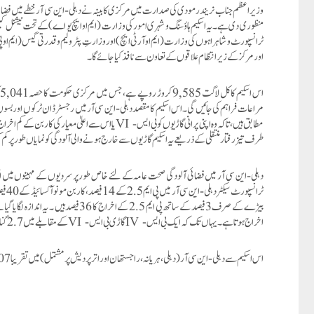
وزیراعظم جناب نریندر مودی کی صدارت میں مرکزی کابینہ نے دہلی-این سی آر خطے میں فضائی 
منظوری دی ہے۔یہ اسکیم ہاؤسنگ و شہری امور کی وزارت (ایم او ایچ یو اے)
کے تحت نیشنل کی
ٹرانسپورٹ و شاہراہوں کی وزارت (ایم او آر ٹی ایچ)
اور وزارتِ پٹرولیم و قدرتی گیس (ایم او پ
اور مرکز کے زیر انتظام علاقوں کے تعاون سے نافذ کیا جائے گا۔
مراعات فراہم کی جائیں گی۔اس اسکیم کا مقصد دہلی-این سی آر میں رجسٹرڈ ان ٹرکوں اور بسوں 
مطابق ہیں، تاکہ وہ اپنی پرانی گاڑیوں کو بی ایس-
VI
یا اس سے اعلیٰ معیار کی کاربن کے کم اخراج
طرف تیز رفتار منتقلی کے ذریعے یہ اسکیم گاڑیوں سے خارج ہونے والی آلودگی کو نمایاں طور پر کم
دہلی-این سی آر میں فضائی آلودگی صحت عامہ کے لئے خاص طور پر سردیوں کے مہینوں میں ایک
بیڑے کے صرف 3فیصد کے ساتھ پی ایم 2.5 کے اخراج کا 36فیصد ہیں ۔ یہ اندازہ لگایا گیا ہے کہ ایک واحد پری-بی ایس ہیوی ڈیوٹی گاڑی 14 بی ایس-
اخراج ہوتاہے ۔ یہاں تک کہ ایک بی ایس-
IV
گاڑی بی ایس-
VI
کے مقابلے میں 2.7 گنا زیادہ اخراج کرتی ہے۔لہذا ، نئے بیڑے سے گاڑیوں کی آلودگی میں کافی کمی آنے کی توقع ہے ۔
اس اسکیم سے دہلی-این سی آر (دہلی ، ہریانہ ، راجستھان اور اتر پردیش پر مشتمل) میں تقریبا 2.07 لاکھ (1.91 لاکھ ٹرک اور 16,329 بسیں) مالکان کو فائدہ پہنچے گا ۔