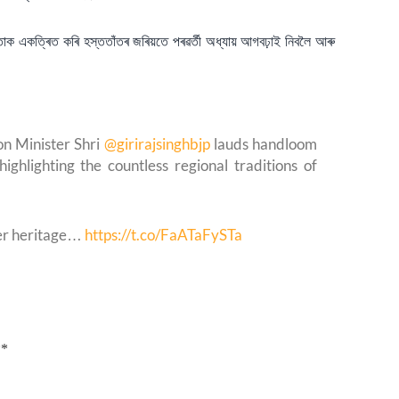
্যমিতাক একত্ৰিত কৰি হস্ততাঁতৰ জৰিয়তে পৰৱৰ্তী অধ্যায় আগবঢ়াই নিবলৈ আৰু
on Minister Shri
@girirajsinghbjp
lauds handloom
 highlighting the countless regional traditions of
ther heritage…
https://t.co/FaATaFySTa
**