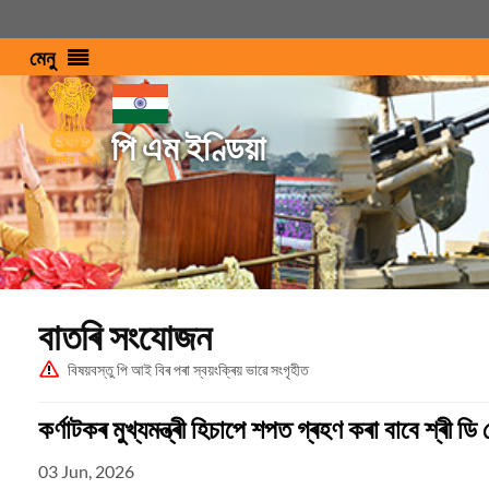
মেনু
পি এম ইণ্ডিয়া
বাতৰি সংযোজন
বিষয়বস্তু পি আই বিৰ পৰা স্বয়ংক্ৰিয় ভাৱে সংগৃহীত
কৰ্ণাটকৰ মুখ্যমন্ত্ৰী হিচাপে শপত গ্ৰহণ কৰা বাবে শ্ৰী ডি
03 Jun, 2026