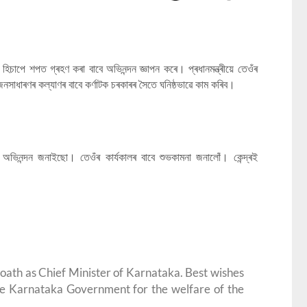
ত্ৰী হিচাপে শপত গ্ৰহণ কৰা বাবে অভিনন্দন জ্ঞাপন কৰে। প্ৰধানমন্ত্ৰীয়ে তেওঁৰ
ৰই জনসাধাৰণৰ কল্যাণৰ বাবে কৰ্ণাটক চৰকাৰৰ সৈতে ঘনিষ্ঠভাৱে কাম কৰিব।
ীক অভিনন্দন জনাইছো। তেওঁৰ কাৰ্যকালৰ বাবে শুভকামনা জনালোঁ। কেন্দ্ৰই
oath as Chief Minister of Karnataka. Best wishes
the Karnataka Government for the welfare of the