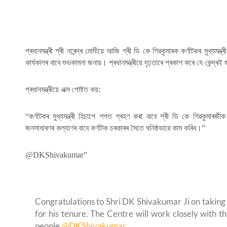
প্ৰধানমন্ত্ৰী শ্ৰী নৰেন্দ্ৰ মোদীয়ে আজি শ্ৰী ডি কে শিৱকুমাৰক কৰ্ণাটকৰ মুখ্যমন্
কাৰ্যকালৰ বাবে শুভকামনা জনায়। প্ৰধানমন্ত্ৰীয়ে দৃঢ়তাৰে প্ৰকাশ কৰে যে কেন্দ্
প্ৰধানমন্ত্ৰীয়ে এক্স পোষ্টত কয়:
“কৰ্ণাটকৰ মুখ্যমন্ত্ৰী হিচাপে শপত গ্ৰহণ কৰা বাবে শ্ৰী ডি কে শিৱকুমাৰজ
জনসাধাৰণৰ কল্যাণৰ বাবে কৰ্ণাটক চৰকাৰৰ সৈতে ঘনিষ্ঠভাৱে কাম কৰিব।”
@DKShivakumar”
Congratulations to Shri DK Shivakumar Ji on taking 
for his tenure. The Centre will work closely with 
people.
@DKShivakumar