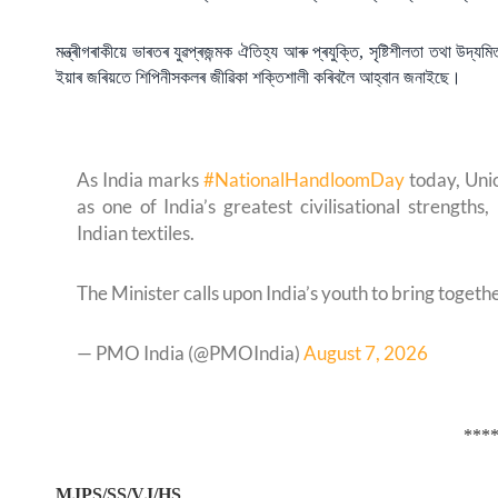
মন্ত্ৰীগৰাকীয়ে ভাৰতৰ যুৱপ্ৰজন্মক ঐতিহ্য আৰু প্ৰযুক্তি, সৃষ্টিশীলতা তথা উদ
ইয়াৰ জৰিয়তে শিপিনীসকলৰ জীৱিকা শক্তিশালী কৰিবলৈ আহ্বান জনাইছে।
As India marks
#NationalHandloomDay
today, Uni
as one of India’s greatest civilisational strengths,
Indian textiles.
The Minister calls upon India’s youth to bring toge
— PMO India (@PMOIndia)
August 7, 2026
***
MJPS/SS/VJ/HS