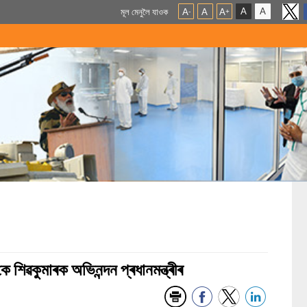
A
A
মূল মেনুলৈ যাওক
A
A
A
-
+
 কে শিৱকুমাৰক অভিনন্দন প্ৰধানমন্ত্ৰীৰ