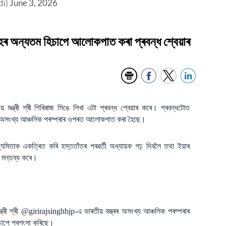
di)
June 3, 2026
ূহৰ অন্যতম হিচাপে আলোকপাত কৰা প্ৰবন্ধ শ্বেয়াৰ
দ্ৰীয় মন্ত্ৰী শ্ৰী গিৰিৰাজ সিঙে লিখা এটা প্ৰবন্ধ শ্বেয়াৰ কৰে। প্ৰবন্ধটোত
্ত্ৰৰ অসংখ্য আঞ্চলিক পৰম্পৰাৰ ওপৰত আলোকপাত কৰা হৈছে।
 উদ্যমিতাক একত্ৰিত কৰি হস্ততাঁতৰ পৰৱৰ্তী অধ্যায়ক গঢ় দিবলৈ তথা ইয়াৰ
ে মন্তব্য কৰে।
ী শ্ৰী @girirajsinghbjp-এ ভাৰতীয় বস্ত্ৰৰ অসংখ্য আঞ্চলিক পৰম্পৰাৰ
চাপে প্ৰশংসা কৰিছে।