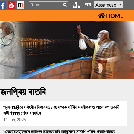
Search
ভাষা
HOME
জনপ্ৰিয় বাতৰি
প্ৰধানমন্ত্ৰীয়ে সৰ্বাংগীন বিকাশৰ ১১ বছৰ আৰু ৰাষ্ট্ৰীয় সবলীকৰণত আলোকপাতকাৰী
এটা প্ৰবন্ধ শ্বেয়াৰ কৰিছে
11 Jun, 2025
‘একতাৰ মহাযজ্ঞ’ৰ সমাপ্তি চিহ্নিত কৰি মহাকুম্ভৰ সামৰণি পৰিল; প্ৰয়াগৰাজত