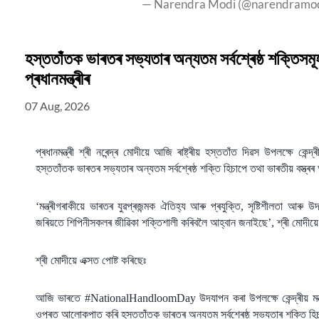
— Narendra Modi (@narendramo
হস্ততাঁতক ভাৰতৰ সভ্যতাৰ অন্যতম সৰ্বশ্ৰেষ্ঠ শক্তিসম
প্ৰধানমন্ত্ৰীৰ
07 Aug, 2026
প্ৰধানমন্ত্ৰী শ্ৰী নৰেন্দ্ৰ মোদীয়ে আজি ৰাষ্ট্ৰীয় হস্ততাঁত দিৱস উপলক্ষে কেন্
হস্ততাঁতক ভাৰতৰ সভ্যতাৰ অন্যতম সৰ্বশ্ৰেষ্ঠ শক্তি হিচাপে তথা ভাৰতীয় বস
‘মন্ত্ৰীগৰাকীয়ে ভাৰতৰ যুৱপ্ৰজন্মক ঐতিহ্য আৰু প্ৰযুক্তি, সৃষ্টিশীলতা আৰু
জৰিয়তে শিপিনীসকলৰ জীৱিকা শক্তিশালী কৰিবলৈ আহ্বান জনাইছে’, শ্ৰী মোদীয়
শ্ৰী মোদীয়ে এক্সত পোষ্ট কৰিছেঃ
আজি ভাৰতে #NationalHandloomDay উদযাপন কৰা উপলক্ষে কেন্দ্ৰীয় মন্ত্ৰ
ওপৰত আলোকপাত কৰি হস্ততাঁতক ভাৰতৰ অন্যতম সৰ্বশ্ৰেষ্ঠ সভ্যতাৰ শক্তি হি