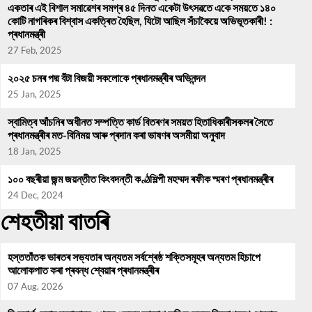
একতাৰ এই বিশাল সমাৱেশৰ সমগ্ৰ ৪৫ দিনত একেটা উৎসৱতে একে সময়তে ১৪০
কোটি নাগৰিকৰ বিশ্বাস একত্ৰিত হৈছিল, যিটো আছিল সঁচাকৈয়ে অভিভূতকাৰী! :
প্ৰধানমন্ত্ৰী
27 Feb, 2025
২০২৫ চনৰ পদ্ম বঁটা বিজয়ী সকলোকে প্ৰধানমন্ত্ৰীৰ অভিনন্দন
25 Jan, 2025
স্বামিত্ব আঁচনিৰ অধীনত সম্পত্তি কাৰ্ড বিতৰণৰ সময়ত হিতাধিকাৰীসকলৰ সৈতে
প্ৰধানমন্ত্ৰীৰ মত-বিনিময় আৰু প্ৰদান কৰা ভাষণৰ অসমীয়া অনুবাদ
18 Jan, 2025
১০০ বছৰীয়া জন্ম জয়ন্তীত কিংবদন্তী কণ্ঠশিল্পী মহম্মদ ৰফীক স্মৰণ প্ৰধানমন্ত্ৰীৰ
24 Dec, 2024
শেহতীয়া বাতৰি
হস্ততাঁতক ভাৰতৰ সভ্যতাৰ অন্যতম সৰ্বশ্ৰেষ্ঠ শক্তিসমূহৰ অন্যতম হিচাপে
আলোকপাত কৰা প্ৰবন্ধ শ্বেয়াৰ প্ৰধানমন্ত্ৰীৰ
07 Aug, 2026