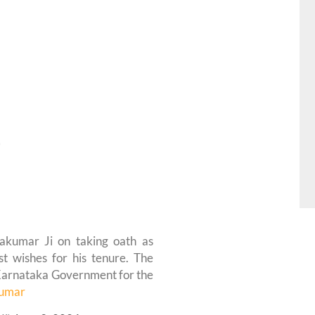
*
vakumar Ji on taking oath as
t wishes for his tenure. The
 Karnataka Government for the
umar