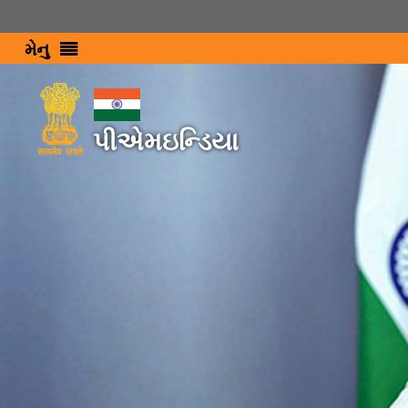
મેનુ
પીએમઇન્ડિયા