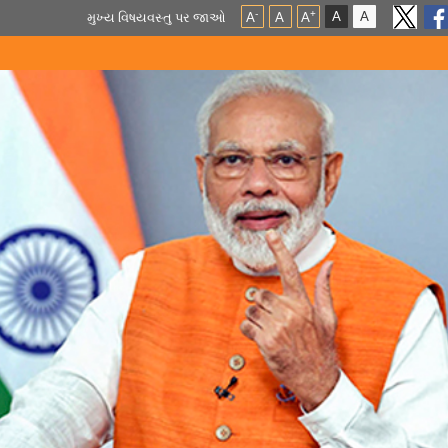
A
A
-
+
મુખ્ય વિષયવસ્તુ પર જાઓ
A
A
A