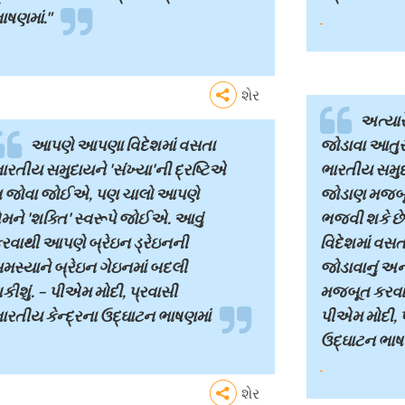
ાષણમાં."
શેર
અત્યારે
આપણે આપણા વિદેશમાં વસતા
જોડાવા આતુર 
ારતીય સમુદાયને 'સંખ્યા'ની દ્રષ્ટિએ
ભારતીય સમુદાય
 જોવા જોઈએ, પણ ચાલો આપણે
જોડાણ મજબૂત
ેમને 'શક્તિ' સ્વરૂપે જોઈએ. આવું
ભજવી શકે છે.
રવાથી આપણે બ્રેઇન ડ્રેઇનની
વિદેશમાં વસત
મસ્યાને બ્રેઇન ગેઇનમાં બદલી
જોડાવાનું અ
કીશું. – પીએમ મોદી, પ્રવાસી
મજબૂત કરવાનુ
ારતીય કેન્દ્રના ઉદ્ઘાટન ભાષણમાં
પીએમ મોદી, પ
ઉદ્ઘાટન ભાષ
શેર