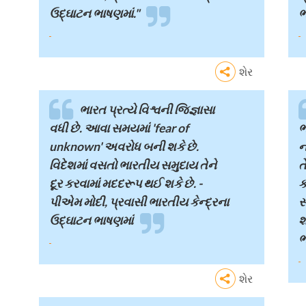
ઉદ્ઘાટન ભાષણમાં."
ભ
શેર
ભારત પ્રત્યે વિશ્વની જિજ્ઞાસા
વધી છે. આવા સમયમાં 'fear of
ભ
unknown' અવરોધ બની શકે છે.
ન
વિદેશમાં વસતો ભારતીય સમુદાય તેને
ત
દૂર કરવામાં મદદરૂપ થઈ શકે છે. -
ક
પીએમ મોદી, પ્રવાસી ભારતીય કેન્દ્રના
સ
ઉદ્ઘાટન ભાષણમાં
શ
ભ
શેર