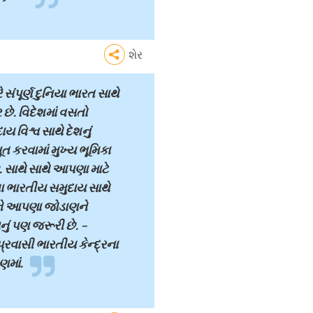
શેર
 સંપૂર્ણ દુનિયા ભારત સાથે
છે. વિદેશમાં વસતો
 વિશ્વ સાથે દેશનું
 કરવામાં મુખ્ય ભૂમિકા
 સાથે સાથે આપણા માટે
ા ભારતીય સમુદાય સાથે
ને આપણા જોડાણને
ં પણ જરૂરી છે. –
્રવાસી ભારતીય કેન્દ્રના
ણમાં.