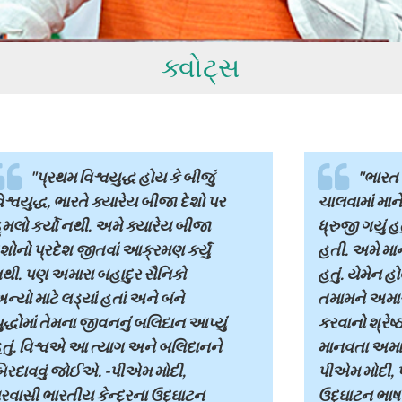
ક્વોટ્સ
"પ્રથમ વિશ્વયુદ્ધ હોય કે બીજું
"ભારત 
િશ્વયુદ્ધ, ભારતે ક્યારેય બીજા દેશો પર
ચાલવામાં માન
ુમલો કર્યો નથી. અમે ક્યારેય બીજા
ધ્રુજી ગયું હ
ેશોનો પ્રદેશ જીતવાં આક્રમણ કર્યું
હતી. અમે માનવ
થી. પણ અમારા બહાદુર સૈનિકો
હતું. યેમેન હ
ન્યો માટે લડ્યાં હતાં અને બંને
તમામને અમા
ુદ્ધોમાં તેમના જીવનનું બલિદાન આપ્યું
કરવાનો શ્રેષ્
તું. વિશ્વએ આ ત્યાગ અને બલિદાનને
માનવતા અમારી 
િરદાવવું જોઈએ. -પીએમ મોદી,
પીએમ મોદી, પ
્રવાસી ભારતીય કેન્દ્રના ઉદ્ઘાટન
ઉદ્ઘાટન ભાષણ