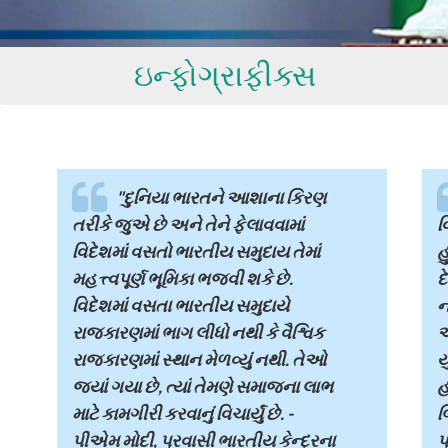
ઇન્ફોગ્રાફીક્સ
"દુનિયા ભારતને આશાના કિરણ
તરીકે જુએ છે અને તેને ફેલાવવામાં
વ
વિદેશમાં વસતો ભારતીય સમુદાય તેમાં
હ
મહત્ત્વપૂર્ણ ભૂમિકા ભજવી શકે છે.
દ
વિદેશમાં વસતા ભારતીય સમુદાયે
ન
રાજકારણમાં ભાગ લીધો નથી કે વૈશ્વિક
અ
રાજકારણમાં સ્થાન મેળવ્યું નથી. તેઓ
ય
જ્યાં ગયા છે, ત્યાં તેમણે સમાજના લાભ
હ
માટે કામગીરી કરવાનું વિચાર્યું છે. -
બ
પીએમ મોદી, પ્રવાસી ભારતીય કેન્દ્રના
પ