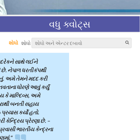
વધુ ક્વોટ્સ
શોધો
શોધો
દરેકને સાથે લઈને
ે છે. નેપાળ ધરતીકંપથી
તું. અમે તેમને મદદ કરી
તાના ધોરણે આવું કર્યું
ોય કે માલ્દિવ્સ, અમે
રાથી બનતી સહાય
ઠ પ્રયાસ કર્યો હતો.
કેન્દ્રિય પ્રેરણા છે. –
્રવાસી ભારતીય કેન્દ્રના
માં."