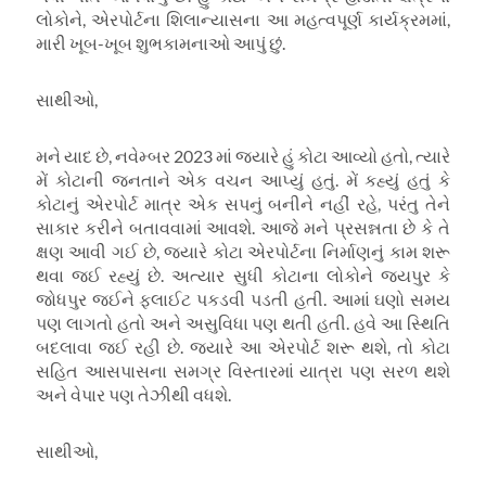
લોકોને, એરપોર્ટના શિલાન્યાસના આ મહત્વપૂર્ણ કાર્યક્રમમાં,
મારી ખૂબ-ખૂબ શુભકામનાઓ આપું છું.
સાથીઓ,
મને યાદ છે, નવેમ્બર 2023 માં જ્યારે હું કોટા આવ્યો હતો, ત્યારે
મેં કોટાની જનતાને એક વચન આપ્યું હતું. મેં કહ્યું હતું કે
કોટાનું એરપોર્ટ માત્ર એક સપનું બનીને નહીં રહે, પરંતુ તેને
સાકાર કરીને બતાવવામાં આવશે. આજે મને પ્રસન્નતા છે કે તે
ક્ષણ આવી ગઈ છે, જ્યારે કોટા એરપોર્ટના નિર્માણનું કામ શરૂ
થવા જઈ રહ્યું છે. અત્યાર સુધી કોટાના લોકોને જયપુર કે
જોધપુર જઈને ફ્લાઈટ પકડવી પડતી હતી. આમાં ઘણો સમય
પણ લાગતો હતો અને અસુવિધા પણ થતી હતી. હવે આ સ્થિતિ
બદલાવા જઈ રહી છે. જ્યારે આ એરપોર્ટ શરૂ થશે, તો કોટા
સહિત આસપાસના સમગ્ર વિસ્તારમાં યાત્રા પણ સરળ થશે
અને વેપાર પણ તેઝીથી વધશે.
સાથીઓ,