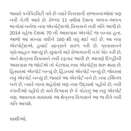
જ્યારે કનેક્ટિવિટી વધે છે ત્યારે વિકાસની સંભાવનાઓમાં પણ
નવી તેઝી આવે છે. છેલ્લા 11 વર્ષોમાં દેશના અલગ-અલગ
ભાગોમાં બનેલા નવા એરપોર્ટ્સએ, વિકાસને નવી ગતિ આપી છે.
2014 પહેલા દેશમાં 70 ની આસપાસ એરપોર્ટ જ બન્યા હતા.
આજે આ સંખ્યા વધીને 160 થી વધુ થઈ ગઈ છે. આ નવા
એરપોર્ટ્સએ, હવાઈ યાત્રાને સરળ કરી છે, પ્રવાસનને
પ્રોત્સાહન આપ્યું છે, યુવાનો માટે રોજગારની તકો પેદા કરી છે,
અને ક્ષેત્રના વિકાસને નવી રફ્તાર આપી છે. આપણે દિલ્હીની
આસપાસ જ જોઈએ તો કેટલાય નવા એરપોર્ટ્સ શરૂ થયા છે.
હિસારમાં એરપોર્ટ બન્યું છે, હિંડનમાં એરપોર્ટ બન્યું છે, જેવરમાં
નવું એરપોર્ટ બન્યું છે, જ્યારે આ એરપોર્ટ બને છે, નવા ટર્મિનલ
બને છે, ત્યારે નાના શહેરોમાં પણ નવા ઉદ્યમો પહોંચે છે, નવી
કંપનીઓ પહોંચે છે. મને વિશ્વાસ છે કે કોટાનું આ નવું એરપોર્ટ
પણ, આવનારા સમયમાં આ ક્ષેત્રના વિકાસને આ જ રીતે નવી
ગતિ આપશે.
સાથીઓ,