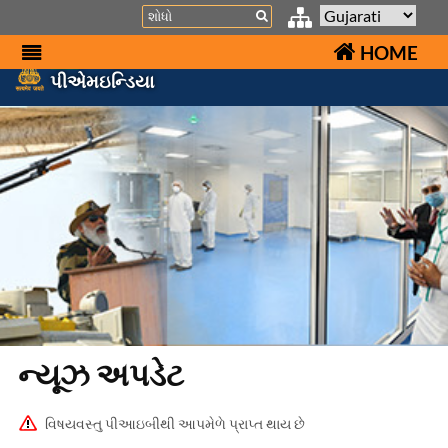
Search
HOME
પીએમઇન્ડિયા
ન્યૂઝ અપડેટ
વિષયવસ્તુ પીઆઇબીથી આપમેળે પ્રાપ્ત થાય છે