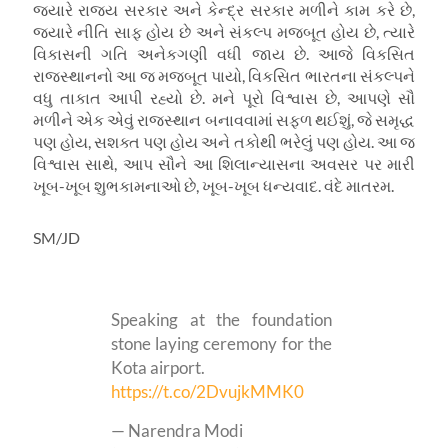
જ્યારે રાજ્ય સરકાર અને કેન્દ્ર સરકાર મળીને કામ કરે છે,
જ્યારે નીતિ સાફ હોય છે અને સંકલ્પ મજબૂત હોય છે, ત્યારે
વિકાસની ગતિ અનેકગણી વધી જાય છે. આજે વિકસિત
રાજસ્થાનનો આ જ મજબૂત પાયો, વિકસિત ભારતના સંકલ્પને
વધુ તાકાત આપી રહ્યો છે. મને પૂરો વિશ્વાસ છે, આપણે સૌ
મળીને એક એવું રાજસ્થાન બનાવવામાં સફળ થઈશું, જે સમૃદ્ધ
પણ હોય, સશક્ત પણ હોય અને તકોથી ભરેલું પણ હોય. આ જ
વિશ્વાસ સાથે, આપ સૌને આ શિલાન્યાસના અવસર પર મારી
ખૂબ-ખૂબ શુભકામનાઓ છે, ખૂબ-ખૂબ ધન્યવાદ. વંદે માતરમ.
SM/JD
Speaking at the foundation
stone laying ceremony for the
Kota airport.
https://t.co/2DvujkMMK0
— Narendra Modi