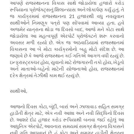
આપણે રાજસ્થાનના વિકાસ સાથે જોડાયેલા હજારો કરોડ
રૂપિયાના પ્રોજેક્ટ્સનું શિલાન્યાસ અને લોકાર્પણ કર્યું હતું. તે
જ કાર્યક્રમમાં રાજસ્થાનના 21 હજારથી વધુ નવયુવાન
સાથીઓને નિમણૂક પત્રો પણ સોંપવામાં આવ્યા હતા. હવે
અજમેર યાત્રાના થોડા જ દિવસો બાદ, આજે મને કોટા સાથે
જોડાયેલા આ મહત્વપૂર્ણ એરપોર્ટ પ્રોજેક્ટને શરૂ કરવાનો
અવસર મળી રહ્યો છે. એક જ અઠવાડિયામાં રાજસ્થાનમાં
વિકાસના આ બે મોટા કાર્યક્રમોનો બહુ મોટો સંદેશ છે. આ
જણાવે છે કે આજે રાજસ્થાન કઈ ગતિએ આગળ વધી રહ્યું છે.
ઇન્ફ્રાસ્ટ્રક્ચર હોય, યુવાનો માટે રોજગારની તકો હોય, ખેડૂતો
અને માતાઓ-બહેનો માટેની યોજનાઓ હોય, રાજસ્થાનમાં
દરેક ક્ષેત્રમાં તેઝીથી કામ થઈ રહ્યું છે.
સાથીઓ,
આજનો દિવસ કોટા, બૂંદી, બારાં અને ઝાલાવાડ સહિત સમગ્ર
હાડૌતી ક્ષેત્ર માટે, એક નવી આશા અને નવી સિદ્ધિનો દિવસ
છે. આશરે દોઢ હજાર કરોડ રૂપિયાથી બનવા જઈ રહેલું આ
આધુનિક એરપોર્ટ, આવનારા સમયમાં સમગ્ર ક્ષેત્રના વિકાસને
નવી ગતિ આપવાનું છે. હું કોટા અને સમગ્ર હાડૌતી ક્ષેત્રના