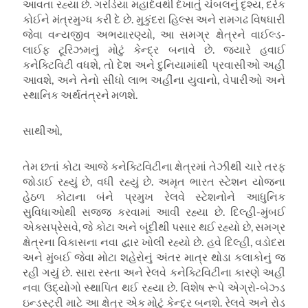
આવતા રહ્યા છે. ગરડિયા મહાદેવથી દેખાતું ચંબલનું દૃશ્ય, દરેક
કોઈને મંત્રમુગ્ધ કરી દે છે. મુકુંદરા હિલ્સ અને રામગઢ વિષધારી
જેવા વન્યજીવ અભયારણ્યો, આ સમગ્ર ક્ષેત્રને વાઈલ્ડ-
લાઈફ ટૂરિઝમનું મોટું કેન્દ્ર બનાવે છે. જ્યારે હવાઈ
કનેક્ટિવિટી વધશે, તો દેશ અને દુનિયામાંથી પ્રવાસીઓ અહીં
આવશે, અને તેનો સીધો લાભ અહીંના યુવાનો, વેપારીઓ અને
સ્થાનિક અર્થતંત્રને મળશે.
સાથીઓ,
તેમ છતાં કોટા આજે કનેક્ટિવિટીના ક્ષેત્રમાં તેઝીથી ચારે તરફ
જોડાઈ રહ્યું છે, વધી રહ્યું છે. અમૃત ભારત સ્ટેશન યોજના
હેઠળ કોટાના બંને પ્રમુખ રેલવે સ્ટેશનોને આધુનિક
સુવિધાઓથી સજ્જ કરવામાં આવી રહ્યા છે. દિલ્હી-મુંબઈ
એક્સપ્રેસવે, જે કોટા અને બૂંદીથી પસાર થઈ રહ્યો છે, સમગ્ર
ક્ષેત્રના વિકાસના નવા દ્વાર ખોલી રહ્યો છે. હવે દિલ્હી, વડોદરા
અને મુંબઈ જેવા મોટા શહેરોનું અંતર માત્ર થોડા કલાકોનું જ
રહી ગયું છે. સારા રસ્તા અને રેલવે કનેક્ટિવિટીના કારણે અહીં
નવા ઉદ્યોગો સ્થાપિત થઈ રહ્યા છે. વિશેષ રૂપે એગ્રો-બેઝ્ડ
ઇન્ડસ્ટ્રી માટે આ ક્ષેત્ર એક મોટું કેન્દ્ર બનશે. રેલવે અને રોડ