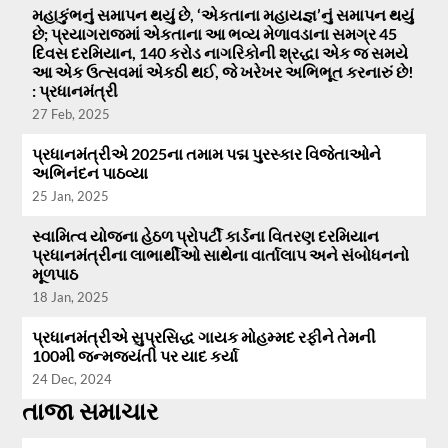
મહાકુંભનું સમાપન થયું છે, ‘એકતાના મહાયજ્ઞ’નું સમાપન થયું
છે; પ્રયાગરાજમાં એકતાના આ ભવ્ય મેળાવડાના સમગ્ર 45
દિવસ દરમિયાન, 140 કરોડ નાગરિકોની શ્રદ્ધા એક જ સમયે
આ એક ઉત્સવમાં એકઠી થઈ, જે ખરેખર અભિભૂત કરનારું છે!
: પ્રધાનમંત્રી
27 Feb, 2025
પ્રધાનમંત્રીએ 2025ના તમામ પદ્મ પુરસ્કાર વિજેતાઓને
અભિનંદન પાઠવ્યા
25 Jan, 2025
સ્વામિત્વ યોજના હેઠળ પ્રોપર્ટી કાર્ડના વિતરણ દરમિયાન
પ્રધાનમંત્રીના લાભાર્થીઓ સાથેના વાર્તાલાપ અને સંબોધનનો
મૂળપાઠ
18 Jan, 2025
પ્રધાનમંત્રીએ સુપ્રસિદ્ધ ગાયક મોહમ્મદ રફીને તેમની
100મી જન્મજયંતી પર યાદ કર્યા
24 Dec, 2024
તાજા સમાચાર