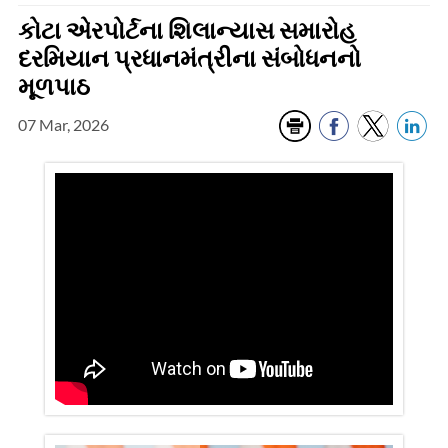
કોટા એરપોર્ટના શિલાન્યાસ સમારોહ
દરમિયાન પ્રધાનમંત્રીના સંબોધનનો
મૂળપાઠ
07 Mar, 2026