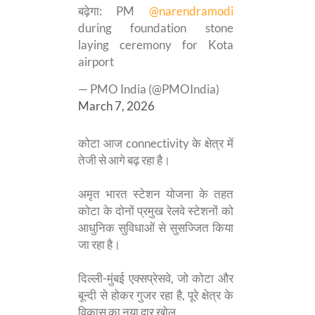
बढ़ेगा: PM
@narendramodi
during foundation stone
laying ceremony for Kota
airport
— PMO India (@PMOIndia)
March 7, 2026
कोटा आज connectivity के क्षेत्र में
तेजी से आगे बढ़ रहा है।
अमृत भारत स्टेशन योजना के तहत
कोटा के दोनों प्रमुख रेलवे स्टेशनों को
आधुनिक सुविधाओं से सुसज्जित किया
जा रहा है।
दिल्ली-मुंबई एक्सप्रेसवे, जो कोटा और
बून्दी से होकर गुजर रहा है, पूरे क्षेत्र के
विकास का नया द्वार खोल…