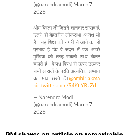
(@narendramodi)
March 7,
2026
ओम बिरला जी जितने शानदार सांसद हैं,
उतने ही बेहतरीन लोकसभा अध्यक्ष भी
हैं। यह शिक्षा की नगरी से आने का ही
प्रभाव है कि वे सदन में एक अच्छे
मुखिया की तरह सबको साथ लेकर
चलते हैं। वे पक्ष-विपक्ष से ऊपर उठकर
सभी सांसदों के प्रति अत्यधिक सम्मान
का भाव रखते हैं।
@ombirlakota
pic.twitter.com/54KtlYBzZd
— Narendra Modi
(@narendramodi)
March 7,
2026
PM shares an article on remarkable