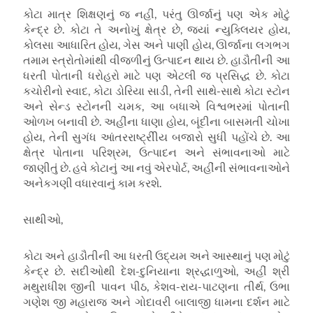
કોટા માત્ર શિક્ષણનું જ નહીં, પરંતુ ઊર્જાનું પણ એક મોટું
કેન્દ્ર છે. કોટા તે અનોખું ક્ષેત્ર છે, જ્યાં ન્યુક્લિયર હોય,
કોલસા આધારિત હોય, ગેસ અને પાણી હોય, ઊર્જાના લગભગ
તમામ સ્ત્રોતોમાંથી વીજળીનું ઉત્પાદન થાય છે. હાડૌતીની આ
ધરતી પોતાની ધરોહરો માટે પણ એટલી જ પ્રસિદ્ધ છે. કોટા
કચોરીનો સ્વાદ, કોટા ડોરિયા સાડી, તેની સાથે-સાથે કોટા સ્ટોન
અને સેન્ડ સ્ટોનની ચમક, આ બધાએ વિશ્વભરમાં પોતાની
ઓળખ બનાવી છે. અહીંના ધાણા હોય, બૂંદીના બાસમતી ચોખા
હોય, તેની સુગંધ આંતરરાષ્ટ્રીીય બજારો સુધી પહોંચે છે. આ
ક્ષેત્ર પોતાના પરિશ્રમ, ઉત્પાદન અને સંભાવનાઓ માટે
જાણીતું છે. હવે કોટાનું આ નવું એરપોર્ટ, અહીંની સંભાવનાઓને
અનેકગણી વધારવાનું કામ કરશે.
સાથીઓ,
કોટા અને હાડૌતીની આ ધરતી ઉદ્યમ અને આસ્થાનું પણ મોટું
કેન્દ્ર છે. સદીઓથી દેશ-દુનિયાના શ્રદ્ધાળુઓ, અહીં શ્રી
મથુરાધીશ જીની પાવન પીઠ, કેશવ-રાય-પાટણના તીર્થ, ઉભા
ગણેશ જી મહારાજ અને ગોદાવરી બાલાજી ધામના દર્શન માટે