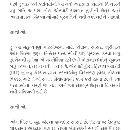
પછી હવાઈ કનેક્ટિવિટીનો આ નવો અધ્યાય કોટાના વિકાસને
વધુ ગતિ આપશે. કોટા એરપોર્ટ સમગ્ર હાડૌતી ક્ષેત્ર અને
આસપાસના જિલ્લાઓ માટે પ્રગતિની નવી તકો લઈને આવશે.
સાથીઓ,
હું આ મહત્વપૂર્ણ પરિયોજના માટે, કોટાના સાંસદ, શ્રીમાન
ઓમ બિરલા જીના નિરંતર પ્રયાસોની પણ પ્રશંસા કરવા માંગું
છું. તેમની હંમેશા એ જ કોશિશ રહી છે કે કોટાના લોકોનું જીવન
બહેતર બને, તેમને નવી તકો મળે. એરપોર્ટ હોય, ટ્રિપલ આઈટી
(IIIT) નું નવું કેમ્પસ હોય, રસ્તાઓનું વિસ્તરણ હોય, કોટાના
વિકાસ માટે તેઓ સતત સેવાભાવથી કામ કરી રહ્યા છે. તેમના
પ્રયાસોના કારણે જ કોટા અને આ સમગ્ર ક્ષેત્રના વિકાસને
નવી ગતિ મળી રહી છે.
સાથીઓ,
ઓમ બિરલા જી, જેટલા શાનદાર સાંસદ છે, તેટલા જ ઉત્કૃષ્ટ
લોકસભા અધ્યક્ષ પણ છે. તેઓ બંધારણને સંપૂર્ણ સમર્પિત છે,