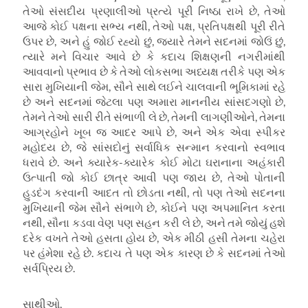
તેઓ સંસદીય પ્રણાલીઓ પ્રત્યે પૂરી નિષ્ઠા રાખે છે, તેઓ
આજે કોઈ પક્ષના સભ્ય નથી, તેઓ પક્ષ, પ્રતિપક્ષથી પૂરી રીતે
ઉપર છે, અને હું જોઈ રહ્યો છું, જ્યારે તેમને સદનમાં જોઉં છું,
ત્યારે મને વિચાર આવે છે કે કદાચ શિક્ષણની નગરીમાંથી
આવવાનો પ્રભાવ છે કે તેઓ લોકસભા અધ્યક્ષ તરીકે પણ એક
સારા મુખિયાની જેમ, સૌને સાથે લઈને ચાલવાની ભૂમિકામાં રહે
છે અને સદનમાં જેટલા પણ અમારા માનનીય સાંસદગણો છે,
તેમને તેઓ સારી રીતે સંભાળી લે છે, તેમની લાગણીઓને, તેમના
આગ્રહોને ખૂબ જ આદર આપે છે, અને એક એવા સ્પીકર
મહોદય છે, જે સાંસદોનું સર્વાધિક સન્માન કરવાનો સ્વભાવ
ધરાવે છે. અને ક્યારેક-ક્યારેક કોઈ મોટા ઘરાનાના અહંકારી
ઉત્પાતી જો કોઈ છાત્ર આવી પણ જાય છે, તેઓ પોતાની
હુડદંગ કરવાની આદત તો છોડતા નથી, તો પણ તેઓ સદનના
મુખિયાની જેમ સૌને સંભાળે છે, કોઈને પણ અપમાનિત કરતા
નથી, સૌના કડવા વેણ પણ સહન કરી લે છે, અને તમે જોયું હશે
દરેક વખતે તેઓ હસતા હોય છે, એક મીઠી હસી તેમના ચહેરા
પર હંમેશા રહે છે. કદાચ તે પણ એક કારણ છે કે સદનમાં તેઓ
સર્વપ્રિય છે.
સાથીઓ,