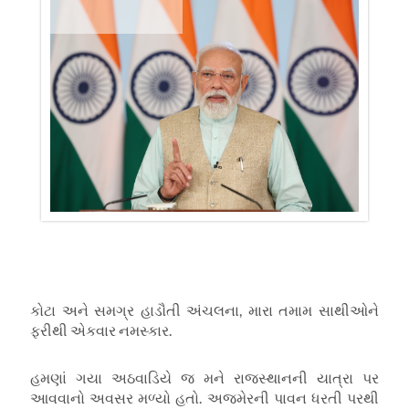
કોટા અને સમગ્ર હાડૌતી અંચલના, મારા તમામ સાથીઓને
ફરીથી એકવાર નમસ્કાર.
હમણાં ગયા અઠવાડિયે જ મને રાજસ્થાનની યાત્રા પર
આવવાનો અવસર મળ્યો હતો. અજમેરની પાવન ધરતી પરથી