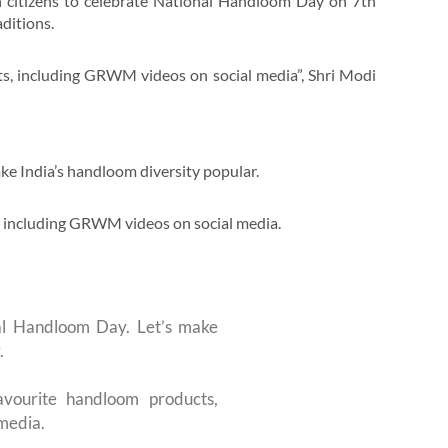
n citizens to celebrate National Handloom Day on 7th
ditions.
s, including GRWM videos on social media”, Shri Modi
e India’s handloom diversity popular.
, including GRWM videos on social media.
al Handloom Day. Let’s make
.
avourite handloom products,
media.