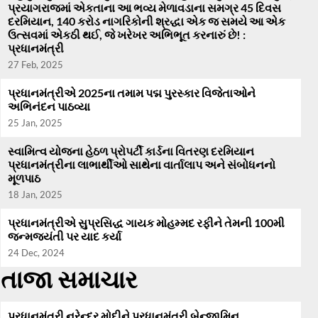
પ્રયાગરાજમાં એકતાના આ ભવ્ય મેળાવડાના સમગ્ર 45 દિવસ
દરમિયાન, 140 કરોડ નાગરિકોની શ્રદ્ધા એક જ સમયે આ એક
ઉત્સવમાં એકઠી થઈ, જે ખરેખર અભિભૂત કરનારું છે! :
પ્રધાનમંત્રી
27 Feb, 2025
પ્રધાનમંત્રીએ 2025ના તમામ પદ્મ પુરસ્કાર વિજેતાઓને
અભિનંદન પાઠવ્યા
25 Jan, 2025
સ્વામિત્વ યોજના હેઠળ પ્રોપર્ટી કાર્ડના વિતરણ દરમિયાન
પ્રધાનમંત્રીના લાભાર્થીઓ સાથેના વાર્તાલાપ અને સંબોધનનો
મૂળપાઠ
18 Jan, 2025
પ્રધાનમંત્રીએ સુપ્રસિદ્ધ ગાયક મોહમ્મદ રફીને તેમની 100મી
જન્મજયંતી પર યાદ કર્યા
24 Dec, 2024
તાજા સમાચાર
પ્રધાનમંત્રી નરેન્દ્ર મોદીને પ્રધાનમંત્રી બેન્જામિન