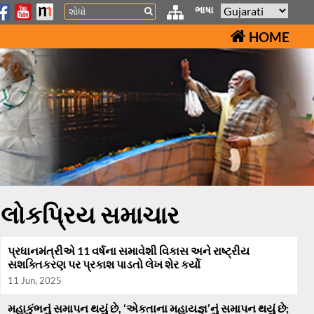
Search
ભાષા
HOME
લોકપ્રિય સમાચાર
પ્રધાનમંત્રીએ 11 વર્ષના સમાવેશી વિકાસ અને રાષ્ટ્રીય
સશક્તિકરણ પર પ્રકાશ પાડતો લેખ શેર કર્યો
11 Jun, 2025
મહાકુંભનું સમાપન થયું છે, ‘એકતાના મહાયજ્ઞ’નું સમાપન થયું છે;