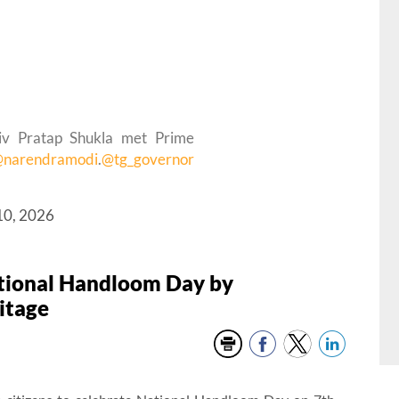
hiv Pratap Shukla met Prime
narendramodi
.
@tg_governor
 10, 2026
ational Handloom Day by
itage