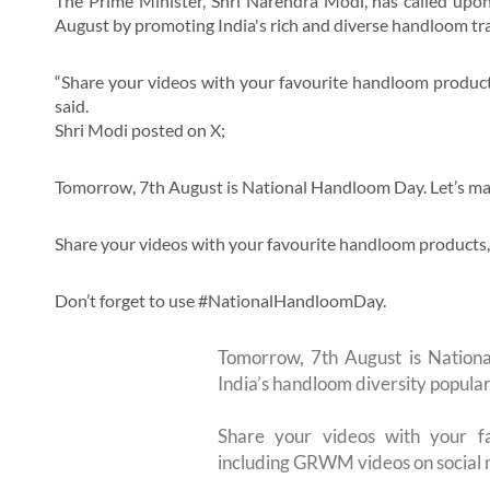
The Prime Minister, Shri Narendra Modi, has called upo
August by promoting India's rich and diverse handloom tra
“Share your videos with your favourite handloom product
said.
Shri Modi posted on X;
Tomorrow, 7th August is National Handloom Day. Let’s mak
Share your videos with your favourite handloom products
Don’t forget to use #NationalHandloomDay.
Tomorrow, 7th August is Nation
India’s handloom diversity popular
Share your videos with your f
including GRWM videos on social 