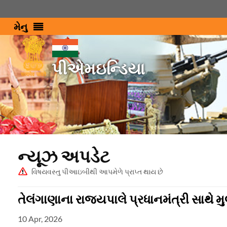
મેનુ
પીએમઇન્ડિયા
ન્યૂઝ અપડેટ
વિષયવસ્તુ પીઆઇબીથી આપમેળે પ્રાપ્ત થાય છે
તેલંગાણાના રાજ્યપાલે પ્રધાનમંત્રી સાથે મ
10 Apr, 2026