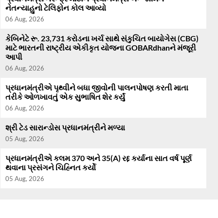
નેતન્યાહુનો ટેલિફોન કોલ આવ્યો
06 Aug, 2026
કેબિનેટે રૂ. 23,731 કરોડના ખર્ચ સાથે સંકુચિત બાયોગેસ (CBG)
માટે ભારતની રાષ્ટ્રીય એકીકૃત યોજના GOBARdhanને મંજૂરી
આપી
06 Aug, 2026
પ્રધાનમંત્રીએ પૃથ્વીને બધા જીવોની પાલનપોષણ કરતી માતા
તરીકે ઓળખાવતું એક સુભાષિત શેર કર્યું
06 Aug, 2026
શ્રી ટેડ સારાન્ડોસ પ્રધાનમંત્રીને મળ્યા
05 Aug, 2026
પ્રધાનમંત્રીએ કલમ 370 અને 35(A) રદ્દ કર્યાના સાત વર્ષ પૂર્ણ
થવાના પ્રસંગને ચિહ્નિત કર્યો
05 Aug, 2026