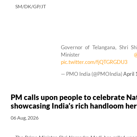
SM/DK/GP/JT
Governor of Telangana, Shri S
Minister
@
pic.twitter.com/fjQTGRGDU3
— PMO India (@PMOIndia)
April
PM calls upon people to celebrate N
showcasing India’s rich handloom her
06 Aug, 2026