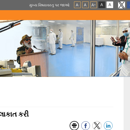
A
A
મુખ્ય વિષયવસ્તુ પર જાઓ
A
A
A
-
+
ુલાકાત કરી