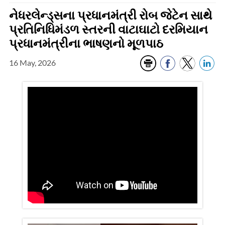
નેધરલેન્ડ્સના પ્રધાનમંત્રી રોબ જેટેન સાથે
પ્રતિનિધિમંડળ સ્તરની વાટાઘાટો દરમિયાન
પ્રધાનમંત્રીના ભાષણનો મૂળપાઠ
16 May, 2026