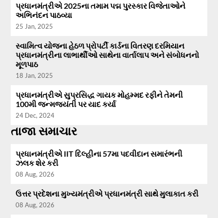
પ્રધાનમંત્રીએ 2025ના તમામ પદ્મ પુરસ્કાર વિજેતાઓને
અભિનંદન પાઠવ્યા
25 Jan, 2025
સ્વામિત્વ યોજના હેઠળ પ્રોપર્ટી કાર્ડના વિતરણ દરમિયાન
પ્રધાનમંત્રીના લાભાર્થીઓ સાથેના વાર્તાલાપ અને સંબોધનનો
મૂળપાઠ
18 Jan, 2025
પ્રધાનમંત્રીએ સુપ્રસિદ્ધ ગાયક મોહમ્મદ રફીને તેમની
100મી જન્મજયંતી પર યાદ કર્યા
24 Dec, 2024
તાજા સમાચાર
પ્રધાનમંત્રીએ IIT દિલ્હીના 57મા પદવીદાન સમારંભની
ઝલક શેર કરી
08 Aug, 2026
ઉત્તર પ્રદેશના મુખ્યમંત્રીએ પ્રધાનમંત્રી સાથે મુલાકાત કરી
08 Aug, 2026