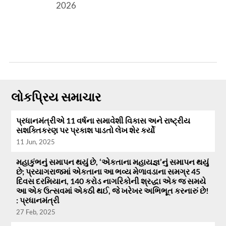
2026
લોકપ્રિય સમાચાર
પ્રધાનમંત્રીએ 11 વર્ષના સમાવેશી વિકાસ અને રાષ્ટ્રીય
સશક્તિકરણ પર પ્રકાશ પાડતો લેખ શેર કર્યો
11 Jun, 2025
મહાકુંભનું સમાપન થયું છે, ‘એકતાના મહાયજ્ઞ’નું સમાપન થયું
છે; પ્રયાગરાજમાં એકતાના આ ભવ્ય મેળાવડાના સમગ્ર 45
દિવસ દરમિયાન, 140 કરોડ નાગરિકોની શ્રદ્ધા એક જ સમયે
આ એક ઉત્સવમાં એકઠી થઈ, જે ખરેખર અભિભૂત કરનારું છે!
: પ્રધાનમંત્રી
27 Feb, 2025