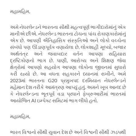
મહામહિમ
,
અમે નેધરલેન્ડને ભારતના સૌથી મહત્વપૂર્ણ ભાગીદારોમાંનું એક
માનીએ છીએ
.
નેધરલેન્ડ ભારતના ટોચના પાંચ રોકાણકારોમાંનું
એક છે
.
આપણી ઐતિહાસિક સંસ્કૃતિઓ અને લોકો વચ્ચેના
સંબંધો પણ ઊંડાણપૂર્વક વણાયેલા છે
.
લોકશાહી મૂલ્યો
,
બજાર
અર્થતંત્ર અને જવાબદાર વર્તન આપણા સહિયારા
દ્રષ્ટિકોણનો ભાગ છે
.
પાણી
,
આરોગ્ય અને શિક્ષણ જેવા
ક્ષેત્રોમાં આપણો સહયોગ આપણા લોકોના જીવનમાં સુધારો
કરી રહ્યો છે
.
આ વધતા સહકારને ધ્યાનમાં રાખીને
,
અમે
2023
માં ભારતના
G20
પ્રમુખપદ દરમિયાન નેધરલેન્ડને
મહેમાન દેશ તરીકે આમંત્રણ આપ્યું હતું
.
અમને ખૂબ આનંદ છે
કે નેધરલેન્ડના ભૂતપૂર્વ વડા પ્રધાને ફેબ્રુઆરીમાં ભારતમાં
આયોજિત
AI
ઇમ્પેક્ટ સમિટમાં ભાગ લીધો હતો
.
મહામહિમ
,
ભારત વિશ્વનો સૌથી યુવાન દેશ છે અને વિશ્વની સૌથી ઝડપથી