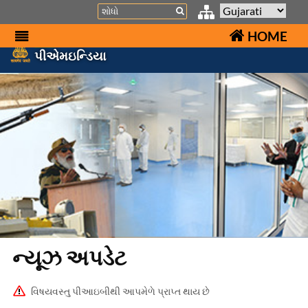
Search
HOME
પીએમઇન્ડિયા
ન્યૂઝ અપડેટ
વિષયવસ્તુ પીઆઇબીથી આપમેળે પ્રાપ્ત થાય છે