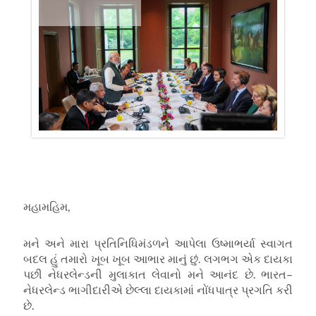
મહામહિમ
,
મને અને મારા પ્રતિનિધિમંડળને આપેલા ઉષ્માભર્યા સ્વાગત
બદલ હું તમારો ખૂબ ખૂબ આભાર માનું છું
.
લગભગ એક દાયકા
પછી નેધરલેન્ડની મુલાકાત લેવાનો મને આનંદ છે
.
ભારત
–
નેધરલેન્ડ ભાગીદારીએ છેલ્લા દાયકામાં નોંધપાત્ર પ્રગતિ કરી
છે
.