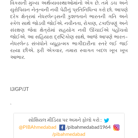
વિકસતી મુખ્ય અર્થવ્યવસ્થાઓમાંનો એક છે
.
તમે ડચ અને
યુરોપિયન નેતૃત્વની નવી પેઢીનું પ્રતિનિધિત્વ કરો છો
.
આપણે
દરેક ક્ષેત્રમાં નેધરલેન્ડ્સની કુશળતાને ભારતની ગતિ અને
સ્કેલ સાથે જોડવી જોઈએ
.
નવીનતા
,
રોકાણ
,
ટકાઉપણું અને
સંરક્ષણ જેવા ક્ષેત્રોમાં સહયોગ નવી ઊંચાઈએ પહોંચવો
જોઈએ
.
આ સહિયારા દ્રષ્ટિકોણ સાથે
,
આજે આપણે ભારત
–
નેધરલેન્ડ સંબંધોને વ્યૂહાત્મક ભાગીદારીના સ્તરે લઈ જઈ
રહ્યા છીએ
.
ફરી એકવાર
,
તમારા સ્વાગત બદલ ખૂબ ખૂબ
આભાર
.
IJ/GP/JT
`
સોશિયલ મીડિયા પર અમને ફોલો કરો :
@PIBAhmedabad
/pibahmedabad1964
/pibahmedabad