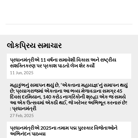
લોકપ્રિય સમાચાર
પ્રધાનમંત્રીએ 11 વર્ષના સમાવેશી વિકાસ અને રાષ્ટ્રીય
સશક્તિકરણ પર પ્રકાશ પાડતો લેખ શેર કર્યો
11 Jun, 2025
મહાકુંભનું સમાપન થયું છે, ‘એકતાના મહાયજ્ઞ’નું સમાપન થયું
છે; પ્રયાગરાજમાં એકતાના આ ભવ્ય મેળાવડાના સમગ્ર 45
દિવસ દરમિયાન, 140 કરોડ નાગરિકોની શ્રદ્ધા એક જ સમયે
આ એક ઉત્સવમાં એકઠી થઈ, જે ખરેખર અભિભૂત કરનારું છે!
: પ્રધાનમંત્રી
27 Feb, 2025
પ્રધાનમંત્રીએ 2025ના તમામ પદ્મ પુરસ્કાર વિજેતાઓને
અભિનંદન પાઠવ્યા