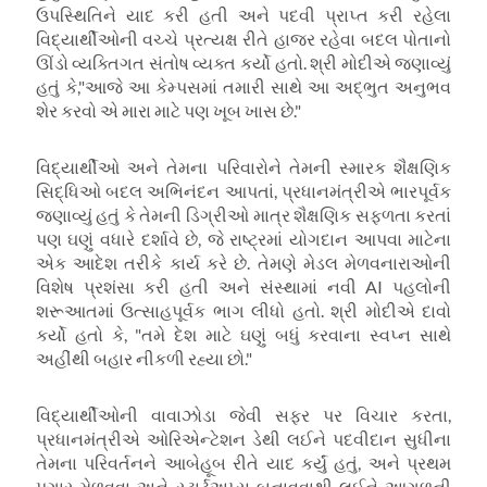
ઉપસ્થિતિને યાદ કરી હતી અને પદવી પ્રાપ્ત કરી રહેલા
વિદ્યાર્થીઓની વચ્ચે પ્રત્યક્ષ રીતે હાજર રહેવા બદલ પોતાનો
ઊંડો વ્યક્તિગત સંતોષ વ્યક્ત કર્યો હતો. શ્રી મોદીએ જણાવ્યું
હતું કે,"આજે આ કેમ્પસમાં તમારી સાથે આ અદ્ભુત અનુભવ
શેર કરવો એ મારા માટે પણ ખૂબ ખાસ છે."
વિદ્યાર્થીઓ અને તેમના પરિવારોને તેમની સ્મારક શૈક્ષણિક
સિદ્ધિઓ બદલ અભિનંદન આપતાં, પ્રધાનમંત્રીએ ભારપૂર્વક
જણાવ્યું હતું કે તેમની ડિગ્રીઓ માત્ર શૈક્ષણિક સફળતા કરતાં
પણ ઘણું વધારે દર્શાવે છે, જે રાષ્ટ્રમાં યોગદાન આપવા માટેના
એક આદેશ તરીકે કાર્ય કરે છે. તેમણે મેડલ મેળવનારાઓની
વિશેષ પ્રશંસા કરી હતી અને સંસ્થામાં નવી AI પહલોની
શરૂઆતમાં ઉત્સાહપૂર્વક ભાગ લીધો હતો. શ્રી મોદીએ દાવો
કર્યો હતો કે, "તમે દેશ માટે ઘણું બધું કરવાના સ્વપ્ન સાથે
અહીંથી બહાર નીકળી રહ્યા છો."
વિદ્યાર્થીઓની વાવાઝોડા જેવી સફર પર વિચાર કરતા,
પ્રધાનમંત્રીએ ઓરિએન્ટેશન ડેથી લઈને પદવીદાન સુધીના
તેમના પરિવર્તનને આબેહૂબ રીતે યાદ કર્યું હતું, અને પ્રથમ
પગાર મેળવવા અને સ્ટાર્ટઅપ્સ બનાવવાથી લઈને આગળની