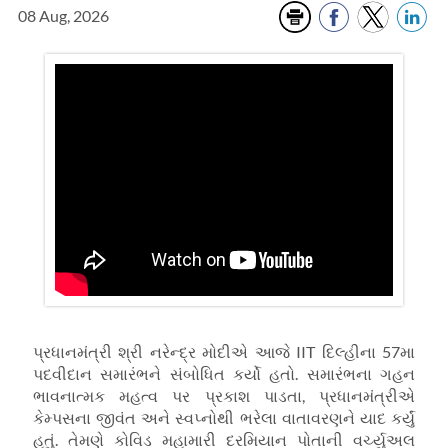
08 Aug, 2026
પ્રધાનમંત્રી શ્રી નરેન્દ્ર મોદીએ આજે IIT દિલ્હીના 57મા
પદવીદાન સમારંભને સંબોધિત કર્યો હતો. સમારંભના ગહન
ભાવનાત્મક મહત્વ પર પ્રકાશ પાડતા, પ્રધાનમંત્રીએ
કેમ્પસના જીવંત અને સ્વપ્નોથી ભરેલા વાતાવરણને યાદ કર્યું
હતું. તેમણે કોવિડ મહામારી દરમિયાન પોતાની વર્ચ્યુઅલ