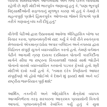
લીધેલી સમસ્યાઓને ઓળખવામાં અને તેનો ઉકેલ લાવવામાં
રહેલી છે. શ્રી મોદીએ ભારપૂર્વક જણાવ્યું હતું કે, "ઘણા ભૂતપૂર્વ
વિદ્યાર્થીઓની સફળતાનું મૂળભૂત કારણ એ હતું કે તેમણે તે
મહત્વપૂર્ણ પ્રશ્નોને હિંમતપૂર્વક ઓળખ્યા જેમને વિશ્વએ પ્રશ્નો
તરીકે ગણવાનું બંધ કરી દીધું હતું."
વીતેલી પેઢીઓ દ્વારા ઉઠાવવામાં આવેલા ઐતિહાસિક બોજ પર
વિચાર કરતા, પ્રધાનમંત્રીએ યાદ કર્યું કે કેવી રીતે સ્વતંત્રતા
મેળવવાનો એકમાત્ર ધ્યેય અપાર બલિદાન અને તપસ્યા દ્વારા
ચિહ્નિત સંપૂર્ણ યુગને વ્યાખ્યાયિત કરતો હતો. તેમણે વર્તમાન
પેઢીને આગામી ત્રણ દાયકા દરમિયાન પોતાની કારકિર્દીના
માર્ગને સીધા જ રાષ્ટ્રના વિકાસલક્ષી લક્ષ્યો સાથે જોડીને
પોતાનો વારસો વ્યાખ્યાયિત કરવાનો પડકાર ફેંક્યો હતો. શ્રી
મોદીએ દાવો કર્યો હતો કે, "તમારા દરેક નિર્ણયનો આધાર
સંપૂર્ણપણે એ હોવો જોઈએ કે દેશને શું ફાયદો થશે અને કઈ
રાષ્ટ્રીય જરૂરિયાત પૂર્ણ થશે."
આર્થિક, તકનીકી અને ઔદ્યોગિક ક્ષેત્રોમાં વ્યાપક
આત્મનિર્ભરતા તરફ સરકારના આક્રમક પ્રયાસોની વિગતો
આપતાં, પ્રધાનમંત્રીએ રેખાંકિત કર્યું હતું કે યુવા