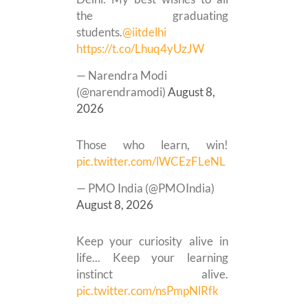
the graduating
students.
@iitdelhi
https://t.co/Lhuq4yUzJW
— Narendra Modi
(@narendramodi)
August 8,
2026
Those who learn, win!
pic.twitter.com/lWCEzFLeNL
— PMO India (@PMOIndia)
August 8, 2026
Keep your curiosity alive in
life... Keep your learning
instinct alive.
pic.twitter.com/nsPmpNlRfk