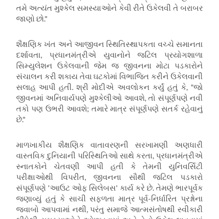
તમે અત્યંત મુશ્કેલ સમસ્યાઓને કેવી રીતે ઉકેલવી તે બરાબર
જાણો છો."
શૈક્ષણિક ખંત અને આજીવન સ્થિતિસ્થાપકતા વચ્ચે સમાનતા
દર્શાવતા, પ્રધાનમંત્રીએ યુવાનોને જટિલ પ્રયોગશાળા
સિમ્યુલેશન ઉકેલવાની જેમ જ જીવનના મોટા પડકારોને
સંચાલન કરી શકાય તેવા ઘટકોમાં વિભાજિત કરીને ઉકેલવાની
સલાહ આપી હતી. શ્રી મોદીએ અવલોકન કર્યું હતું કે, "જો
જીવનમાં અનિવાર્યપણે મુશ્કેલીઓ આવશે, તો સંપૂર્ણપણે નવી
તકો પણ ઉભરી આવશે; તમારે માત્ર સંપૂર્ણપણે સતર્ક રહેવાનું
છે."
માળખાકીય શૈક્ષણિક વાતાવરણની સરખામણી અણધારી
વાસ્તવિક દુનિયાની પરિસ્થિતિઓ સાથે કરતા, પ્રધાનમંત્રીએ
સ્નાતકોને ચેતવણી આપી હતી કે તેમની યુનિવર્સિટી
પરીક્ષાઓથી વિપરીત, જીવનના સૌથી જટિલ પડકારો
સંપૂર્ણપણે 'આઉટ ઓફ સિલેબસ' કાર્ય કરે છે. તેમણે ભારપૂર્વક
જણાવ્યું હતું કે સાચી સફળતા માત્ર પૂર્વ-નિર્ધારિત પ્રશ્નોના
જવાબો આપવામાં નથી, પરંતુ સમાજે આત્મસંતોષથી સ્વીકારી