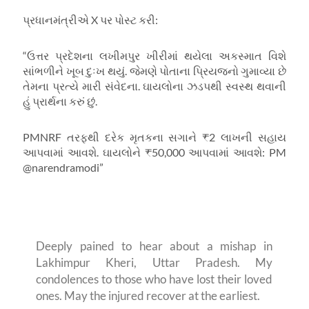
પ્રધાનમંત્રીએ
X
પર પોસ્ટ કરી:
“ઉત્તર પ્રદેશના લખીમપુર ખીરીમાં થયેલા અકસ્માત વિશે
સાંભળીને ખૂબ દુઃખ થયું. જેમણે પોતાના પ્રિયજનો ગુમાવ્યા છે
તેમના પ્રત્યે મારી સંવેદના. ઘાયલોના ઝડપથી સ્વસ્થ થવાની
હું પ્રાર્થના કરું છું.
PMNRF
તરફથી દરેક મૃતકના સગાને
₹
2 લાખની સહાય
આપવામાં આવશે. ઘાયલોને
₹
50
,
000 આપવામાં આવશે:
PM
@narendramodi”
Deeply pained to hear about a mishap in
Lakhimpur Kheri, Uttar Pradesh. My
condolences to those who have lost their loved
ones. May the injured recover at the earliest.