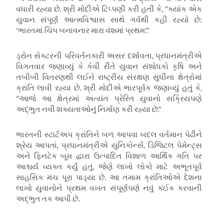
વધારી રહ્યા છે. શ્રી મોદીએ ટિપ્પણી કરી હતી કે, "ક્યાંક એક
યુવાન સંપૂર્ણ આત્મવિશ્વાસ સાથે ગર્વથી કહી રહ્યો છે:
'ભારતમાં ચિપ બનાવનાર મારા વંશમાં પ્રથમ'."
ડ્રોન સેક્ટરની પરિવર્તનકારી અસર દર્શાવતા, પ્રધાનમંત્રીએ
વિગતવાર જણાવ્યું કે કેવી રીતે યુવાન સંશોધકો કૃષિ અને
તબીબી વિતરણથી લઈને રાષ્ટ્રીય સંરક્ષણ સુધીના ક્ષેત્રોમાં
ક્રાંતિ લાવી રહ્યા છે. શ્રી મોદીએ ભારપૂર્વક જણાવ્યું હતું કે,
"આજે આ ક્ષેત્રમાં અત્યંત પ્રેરિત યુવાનો સક્રિયપણે
અદ્ભુત નવી શક્યતાઓનું નિર્માણ કરી રહ્યા છે."
ભારતની સ્ટાર્ટઅપ ક્રાંતિને બળ આપવા બદલ વર્તમાન પેઢીને
શ્રેય આપતાં, પ્રધાનમંત્રીએ યુનિકોર્ન્સ, ડિજિટલ પેમેન્ટ્સ
અને ફિનટેક બૂમ દ્વારા ઉત્પાદિત વિશાળ આર્થિક ગતિ પર
આશ્ચર્ય વ્યક્ત કર્યું હતું, જેણે લાખો લોકો માટે અભૂતપૂર્વ
સાહસિક મંચ પૂરા પાડ્યા છે. આ તમામ ક્રાંતિઓએ દેશના
લાખો યુવાનોને પ્રથમ વખત સંપૂર્ણપણે નવું કંઈક કરવાની
અદ્ભુત તક આપી છે.