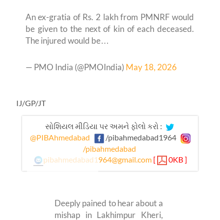
An ex-gratia of Rs. 2 lakh from PMNRF would
be given to the next of kin of each deceased.
The injured would be…
— PMO India (@PMOIndia)
May 18, 2026
IJ/GP/JT
સોશિયલ મીડિયા પર અમને ફોલો કરો :
@PIBAhmedabad
/pibahmedabad1964
/pibahmedabad
pibahmedabad1964@gmail.com
[
0KB ]
Deeply pained to hear about a
mishap in Lakhimpur Kheri,