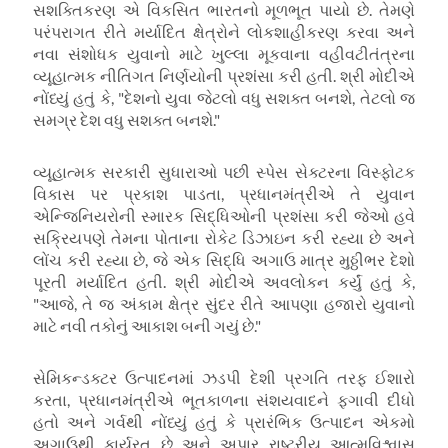
સશક્તિકરણ એ વિકસિત ભારતનો મૂળભૂત પાયો છે. તેમણે
પરંપરાગત રીતે મર્યાદિત ક્ષેત્રોને લોકશાહીકરણ કરવા અને
નવા સંશોધક યુવાનો માટે ખુલ્લા મૂકવાના વહીવટીતંત્રના
વ્યૂહાત્મક નીતિગત નિર્ણયોની પ્રશંસા કરી હતી. શ્રી મોદીએ
નોંધ્યું હતું કે, "દેશનો યુવા જેટલો વધુ સશક્ત બનશે, તેટલો જ
સમગ્ર દેશ વધુ સશક્ત બનશે."
વ્યૂહાત્મક સરકારી સુધારાઓ પછી સ્પેસ સેક્ટરના વિસ્ફોટક
વિકાસ પર પ્રકાશ પાડતા, પ્રધાનમંત્રીએ તે યુવાન
એન્જિનિયરોની સ્મારક સિદ્ધિઓની પ્રશંસા કરી જેઓ હવે
સક્રિયપણે તેમના પોતાના રોકેટ ડિઝાઇન કરી રહ્યા છે અને
લોંચ કરી રહ્યા છે, જે એક સિદ્ધિ અગાઉ માત્ર મુઠ્ઠીભર દેશો
પૂરતી મર્યાદિત હતી. શ્રી મોદીએ અવલોકન કર્યું હતું કે,
"આજે, તે જ અંકામ ક્ષેત્ર સુંદર રીતે આપણા હજારો યુવાનો
માટે નવી તકોનું આકાશ બની ગયું છે."
સેમિકન્ડક્ટર ઉત્પાદનમાં ઝડપી દેશી પ્રગતિ તરફ ઈશારો
કરતા, પ્રધાનમંત્રીએ ભૂતકાળના સંશયવાદને ફગાવી દીધો
હતો અને ગર્વથી નોંધ્યું હતું કે પ્રારંભિક ઉત્પાદન એકમો
અગાઉથી કાર્યરત છે અને અપાર રાષ્ટ્રીય આત્મવિશ્વાસ