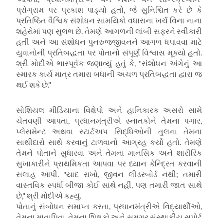
પ્રોગ્રામ પર પ્રકાશ પાડ્યો હતો, જે સુનિશ્ચિત કરે છે કે
પ્રતિષ્ઠિત વૈશ્વિક સંશોધન સામયિકો વધારાના ખર્ચ વિના નાના
શહેરોમાં પણ સુલભ છે. તેમણે આગળની લાંબી સફરને સ્વીકારી
હતી અને આ સંશોધન પુનરુજ્જીવનને આગળ ધપાવવા માટે
યુવાનોની પ્રતિબદ્ધતા પર પોતાનો સંપૂર્ણ વિશ્વાસ મૂક્યો હતો.
શ્રી મોદીએ ભારપૂર્વક જણાવ્યું હતું કે, "સંશોધન અંગેનું આ
સ્મારક કાર્ય માત્ર તમારા બધાની અચળ પ્રતિબદ્ધતા દ્વારા જ
થઈ શકે છે."
સોશિયલ મીડિયાના વિક્ષેપો અને હાનિકારક અસરો સામે
ચેતવણી આપતા, પ્રધાનમંત્રીએ સ્નાતકોને તેમના પગાર,
પ્લેસમેન્ટ અથવા સ્ટાર્ટઅપ સિદ્ધિઓની તુલના તેમના
સાથીદારો સાથે કરવાનું ટાળવાનો આગ્રહ કર્યો હતો. તેમણે
તેમને પોતાને સુધારવા અને તેમના માનસિક અને શારીરિક
સુખાકારીને પ્રાથમિકતા આપવા પર ધ્યાન કેન્દ્રિત કરવાની
સલાહ આપી. "યાદ રાખો, જીવન લીડરબોર્ડ નથી; તમારી
વાસ્તવિક સ્પર્ધા બીજા કોઈ સાથે નહીં, પણ તમારી જાત સાથે
છે," શ્રી મોદીએ કહ્યું.
પોતાનું સંબોધન સમાપ્ત કરતા, પ્રધાનમંત્રીએ વિદ્યાર્થીઓ,
તેમના માતાપિતા, તેમના શિક્ષકો અને સમગ્ર સંસ્થાકીય સપોર્ટ