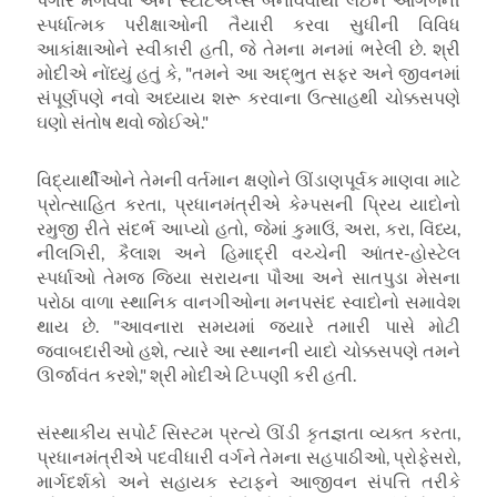
સ્પર્ધાત્મક પરીક્ષાઓની તૈયારી કરવા સુધીની વિવિધ
આકાંક્ષાઓને સ્વીકારી હતી, જે તેમના મનમાં ભરેલી છે. શ્રી
મોદીએ નોંધ્યું હતું કે, "તમને આ અદ્ભુત સફર અને જીવનમાં
સંપૂર્ણપણે નવો અધ્યાય શરૂ કરવાના ઉત્સાહથી ચોક્કસપણે
ઘણો સંતોષ થવો જોઈએ."
વિદ્યાર્થીઓને તેમની વર્તમાન ક્ષણોને ઊંડાણપૂર્વક માણવા માટે
પ્રોત્સાહિત કરતા, પ્રધાનમંત્રીએ કેમ્પસની પ્રિય યાદોનો
રમુજી રીતે સંદર્ભ આપ્યો હતો, જેમાં કુમાઉં, અરા, કરા, વિંધ્ય,
નીલગિરી, કૈલાશ અને હિમાદ્રી વચ્ચેની આંતર-હોસ્ટેલ
સ્પર્ધાઓ તેમજ જિયા સરાયના પૌઆ અને સાતપુડા મેસના
પરોઠા વાળા સ્થાનિક વાનગીઓના મનપસંદ સ્વાદોનો સમાવેશ
થાય છે. "આવનારા સમયમાં જ્યારે તમારી પાસે મોટી
જવાબદારીઓ હશે, ત્યારે આ સ્થાનની યાદો ચોક્કસપણે તમને
ઊર્જાવંત કરશે," શ્રી મોદીએ ટિપ્પણી કરી હતી.
સંસ્થાકીય સપોર્ટ સિસ્ટમ પ્રત્યે ઊંડી કૃતજ્ઞતા વ્યક્ત કરતા,
પ્રધાનમંત્રીએ પદવીધારી વર્ગને તેમના સહપાઠીઓ, પ્રોફેસરો,
માર્ગદર્શકો અને સહાયક સ્ટાફને આજીવન સંપત્તિ તરીકે