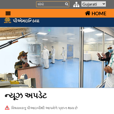
Search
HOME
પીએમઇન્ડિયા
ન્યૂઝ અપડેટ
વિષયવસ્તુ પીઆઇબીથી આપમેળે પ્રાપ્ત થાય છે