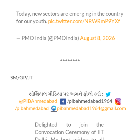
Today, new sectors are emerging in the country
for our youth.
pic.twitter.com/NRWRmP9YXf
— PMO India (@PMOIndia)
August 8, 2026
********
SM/GP/JT
સોશિયલ મીડિયા પર અમને ફોલો કરો :
@PIBAhmedabad
/pibahmedabad1964
/pibahmedabad
pibahmedabad1964@gmail.com
Delighted to join the
Convocation Ceremony of IIT
Delhi. My best wishes to all