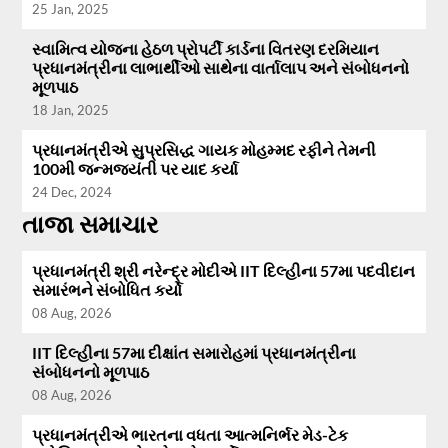
25 Jan, 2025
સ્વામિત્વ યોજના હેઠળ પ્રોપર્ટી કાર્ડના વિતરણ દરમિયાન
પ્રધાનમંત્રીના લાભાર્થીઓ સાથેના વાર્તાલાપ અને સંબોધનનો
મૂળપાઠ
18 Jan, 2025
પ્રધાનમંત્રીએ સુપ્રસિદ્ધ ગાયક મોહમ્મદ રફીને તેમની
100મી જન્મજયંતી પર યાદ કર્યા
24 Dec, 2024
તાજા સમાચાર
પ્રધાનમંત્રી શ્રી નરેન્દ્ર મોદીએ IIT દિલ્હીના 57મા પદવીદાન
સમારંભને સંબોધિત કર્યો
08 Aug, 2026
IIT દિલ્હીના 57મા દીક્ષાંત સમારોહમાં પ્રધાનમંત્રીના
સંબોધનનો મૂળપાઠ
08 Aug, 2026
પ્રધાનમંત્રીએ ભારતના વધતા આત્મનિર્ભર મેડ-ટેક