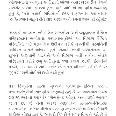
ઓળખવાનો આગ્રહ કર્યો હતો જેઓ અસરકારક રીતે તેમનો
સરોગેટ પરિવાર બન્યા હતા. શ્રી મોદીએ ભારપૂર્વક જણાવ્યું
હતું કે, "તમે તમારી ભવિષ્યની દરેક સફળતામાં આ તમામ
વ્યક્તિઓને ગહન રીતે યાદ કરશો અને તેમના આભારી રહેશો."
ઝડપથી બદલાતા ભૌગોલિક રાજકીય અને વ્યૂહાત્મક વૈશ્વિક
પરિદ્રશ્યને સંબોધતા, પ્રધાનમંત્રીએ આ વિશાળ વૈશ્વિક
પરિવર્તનો માટે પ્રાથમિક ઉદ્દીપક તરીકે તકનીકી પ્રગતિની
અવિરત ગતિને ઓળખી હતી. તેમણે ઝડપી પરિવર્તનના આ
યુગને અણધારી પડકારો અને વિશાળ નવી તકોના બેવડા
પરિદ્રશ્ય તરીકે રજૂ કર્યો હતો. "આ તમામ ઝડપી પરિવર્તનો
વચ્ચે, મારા શબ્દો યાદ રાખો: જે સતત શીખતો રહે છે તે જ
જીતશે," શ્રી મોદીએ દાવો કર્યો હતો.
IIT ડિગ્રીના સાચા મૂલ્યને પુનઃવ્યાખ્યાયિત કરતા,
પ્રધાનમંત્રીએ ભારપૂર્વક જણાવ્યું હતું કે આ લાયકાત ઉચ્ચ
CGPA અથવા આકર્ષક પ્લેસમેન્ટ ઓફર કરતાં ઘણી આગળ
જાય છે, જે તેના બદલે અદ્યતન સમસ્યા-નિવારણ
ક્ષમતાઓના નિશ્ચિત વૈશ્વિક પ્રમાણપત્ર તરીકે કાર્ય કરે છે. શ્રી
મોદીએ નોંધ્યું હતું કે, "તમારી ડિગ્રી સમગ્ર વિશ્વને કહે છે કે