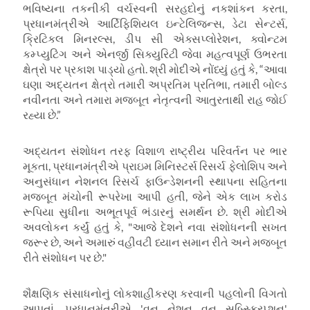
ભવિષ્યના તકનીકી વર્ચસ્વની સરહદોનું નકશાંકન કરતા,
પ્રધાનમંત્રીએ આર્ટિફિશિયલ ઇન્ટેલિજન્સ, ડેટા સેન્ટર્સ,
ક્રિટિકલ મિનરલ્સ, ડીપ સી એક્સપ્લોરેશન, ક્વોન્ટમ
કમ્પ્યુટિંગ અને એનર્જી સિક્યુરિટી જેવા મહત્વપૂર્ણ ઉભરતા
ક્ષેત્રો પર પ્રકાશ પાડ્યો હતો. શ્રી મોદીએ નોંધ્યું હતું કે, “આવા
ઘણા અદ્યતન ક્ષેત્રો તમારી અપ્રતિમ પ્રતિભા, તમારી બોલ્ડ
નવીનતા અને તમારા મજબૂત નેતૃત્વની આતુરતાથી રાહ જોઈ
રહ્યા છે.”
અદ્યતન સંશોધન તરફ વિશાળ રાષ્ટ્રીય પરિવર્તન પર ભાર
મૂકતા, પ્રધાનમંત્રીએ પ્રાઇમ મિનિસ્ટર્સ રિસર્ચ ફેલોશિપ અને
અનુસંધાન નેશનલ રિસર્ચ ફાઉન્ડેશનની સ્થાપના સહિતના
મજબૂત મંચોની રૂપરેખા આપી હતી, જેને એક લાખ કરોડ
રૂપિયા સુધીના અભૂતપૂર્વ ભંડારનું સમર્થન છે. શ્રી મોદીએ
અવલોકન કર્યું હતું કે, "આજે દેશને નવા સંશોધનની સખત
જરૂર છે, અને અમારું વહીવટી ધ્યાન સમાન રીતે અને મજબૂત
રીતે સંશોધન પર છે."
શૈક્ષણિક સંસાધનોનું લોકશાહીકરણ કરવાની પહલોની વિગતો
આપતાં, પ્રધાનમંત્રીએ 'વન નેશન વન સબ્સ્ક્રિપ્શન'