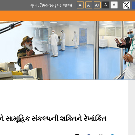
A
A
મુખ્ય વિષયવસ્તુ પર જાઓ
A
A
A
-
+
સામૂહિક સંકલ્પની શક્તિને રેખાંકિત