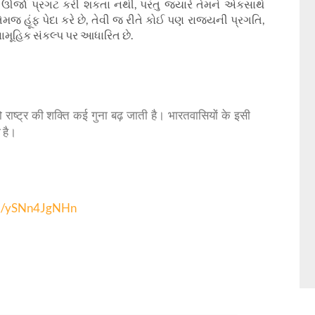
ણ ઊર્જા પ્રગટ કરી શકતા નથી
,
પરંતુ જ્યારે તેમને એકસાથે
મજ હૂંફ પેદા કરે છે
,
તેવી જ રીતે કોઈ પણ રાજ્યની પ્રગતિ
,
મૂહિક સંકલ્પ પર આધારિત છે.
राष्ट्र की शक्ति कई गुना बढ़ जाती है। भारतवासियों के इसी
 है।
om/ySNn4JgNHn