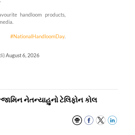
.
avourite handloom products,
media.
use
#NationalHandloomDay
.
di)
August 6, 2026
બેન્જામિન નેતન્યાહુનો ટેલિફોન કોલ