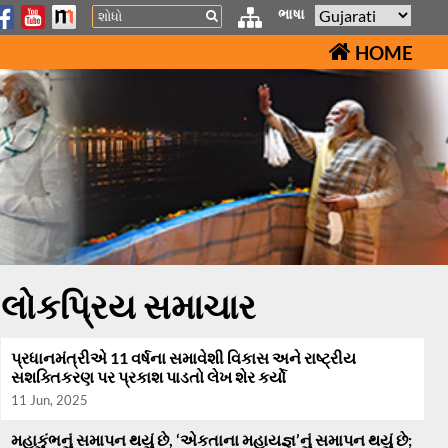
Search
ભાષા
HOME
લોકપ્રિય સમાચાર
પ્રધાનમંત્રીએ 11 વર્ષના સમાવેશી વિકાસ અને રાષ્ટ્રીય
સશક્તિકરણ પર પ્રકાશ પાડતો લેખ શેર કર્યો
11 Jun, 2025
મહાકુંભનું સમાપન થયું છે, ‘એકતાના મહાયજ્ઞ’નું સમાપન થયું છે;