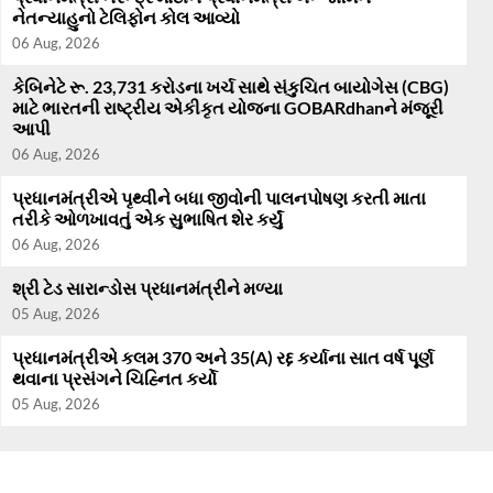
નેતન્યાહુનો ટેલિફોન કોલ આવ્યો
06 Aug, 2026
કેબિનેટે રૂ. 23,731 કરોડના ખર્ચ સાથે સંકુચિત બાયોગેસ (CBG)
માટે ભારતની રાષ્ટ્રીય એકીકૃત યોજના GOBARdhanને મંજૂરી
આપી
06 Aug, 2026
પ્રધાનમંત્રીએ પૃથ્વીને બધા જીવોની પાલનપોષણ કરતી માતા
તરીકે ઓળખાવતું એક સુભાષિત શેર કર્યું
06 Aug, 2026
શ્રી ટેડ સારાન્ડોસ પ્રધાનમંત્રીને મળ્યા
05 Aug, 2026
પ્રધાનમંત્રીએ કલમ 370 અને 35(A) રદ્દ કર્યાના સાત વર્ષ પૂર્ણ
થવાના પ્રસંગને ચિહ્નિત કર્યો
05 Aug, 2026