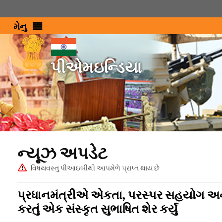
મેનુ
પીએમઇન્ડિયા
ન્યૂઝ અપડેટ
વિષયવસ્તુ પીઆઇબીથી આપમેળે પ્રાપ્ત થાય છે
પ્રધાનમંત્રીએ એકતા, પરસ્પર સહયોગ અને 
કરતું એક સંસ્કૃત સુભાષિત શેર કર્યું