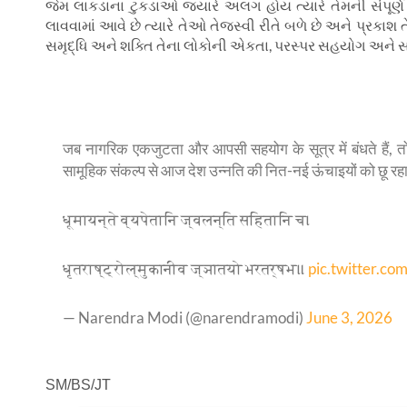
જેમ લાકડાના ટુકડાઓ જ્યારે અલગ હોય ત્યારે તેમની સંપૂર્
લાવવામાં આવે છે ત્યારે તેઓ તેજસ્વી રીતે બળે છે અને પ્રકાશ તે
સમૃદ્ધિ અને શક્તિ તેના લોકોની એકતા
,
પરસ્પર સહયોગ અને સા
जब नागरिक एकजुटता और आपसी सहयोग के सूत्र में बंधते हैं, तो 
सामूहिक संकल्प से आज देश उन्नति की नित-नई ऊंचाइयों को छू रहा
धूमायन्ते व्यपेतानि ज्वलन्ति सहितानि च।
धृतराष्ट्रोल्मुकानीव ज्ञातयो भरतर्षभ॥
pic.twitter.c
— Narendra Modi (@narendramodi)
June 3, 2026
SM/BS/JT