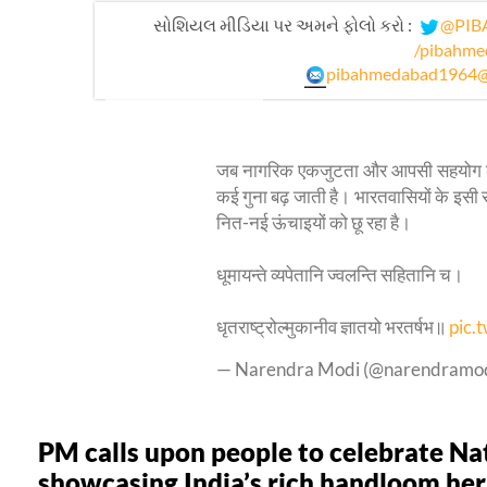
સોશિયલ મીડિયા પર અમને ફોલો કરો :
@PIB
/pibahme
pibahmedabad1964@
जब नागरिक एकजुटता और आपसी सहयोग के सूत्र
कई गुना बढ़ जाती है। भारतवासियों के इसी
नित-नई ऊंचाइयों को छू रहा है।
धूमायन्ते व्यपेतानि ज्वलन्ति सहितानि च।
धृतराष्ट्रोल्मुकानीव ज्ञातयो भरतर्षभ॥
pic.
— Narendra Modi (@narendramo
PM calls upon people to celebrate N
showcasing India’s rich handloom her