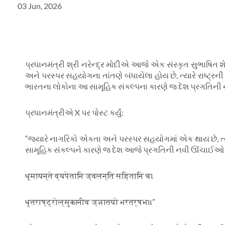
03 Jun, 2026
પ્રધાનમંત્રી શ્રી નરેન્દ્ર મોદીએ આજે એક સંસ્કૃત સુભાષિત શેર 
અને પરસ્પર સહયોગના તાંતણે બંધાયેલા હોય છે
,
ત્યારે રાષ્ટ્ર
ભારતના લોકોના આ સામૂહિક સંકલ્પના કારણે જ દેશ પ્રગતિની
પ્રધાનમંત્રીએ
X
પર પોસ્ટ કર્યું:
“
જ્યારે નાગરિકો એકતા અને પરસ્પર સહયોગમાં એક થાય છે
,
ત
સામૂહિક સંકલ્પને કારણે જ દેશ આજે પ્રગતિની નવી ઊંચાઈઓ સર
धूमायन्ते व्यपेतानि ज्वलन्ति सहितानि च।
धृतराष्ट्रोल्मुकानीव ज्ञातयो भरतर्षभ॥”