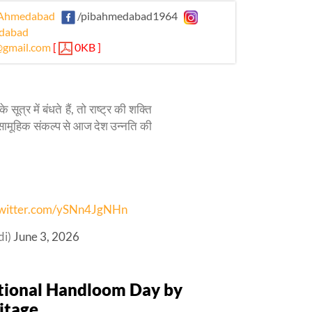
Ahmedabad
/pibahmedabad1964
dabad
gmail.com
[
0KB ]
 में बंधते हैं, तो राष्ट्र की शक्ति
 सामूहिक संकल्प से आज देश उन्नति की
twitter.com/ySNn4JgNHn
di)
June 3, 2026
ational Handloom Day by
itage