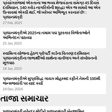
પ્રયાગરાજમાં એકતાના આ ભવ્ય મેળાવડાના સમગ્ર 45 દિવસ
દરમિયાન, 140 કરોડ નાગરિકોની શ્રદ્ધા એક જ સમયે આ એક
ઉત્સવમાં એકઠી થઈ, જે ખરેખર અભિભૂત કરનારું છે! :
પ્રધાનમંત્રી
27 Feb, 2025
પ્રધાનમંત્રીએ 2025ના તમામ પદ્મ પુરસ્કાર વિજેતાઓને
અભિનંદન પાઠવ્યા
25 Jan, 2025
સ્વામિત્વ યોજના હેઠળ પ્રોપર્ટી કાર્ડના વિતરણ દરમિયાન
પ્રધાનમંત્રીના લાભાર્થીઓ સાથેના વાર્તાલાપ અને સંબોધનનો
મૂળપાઠ
18 Jan, 2025
પ્રધાનમંત્રીએ સુપ્રસિદ્ધ ગાયક મોહમ્મદ રફીને તેમની 100મી
જન્મજયંતી પર યાદ કર્યા
24 Dec, 2024
તાજા સમાચાર
પ્રધાનમંત્રી નરેન્દ્ર મોદીને પ્રધાનમંત્રી બેન્જામિન