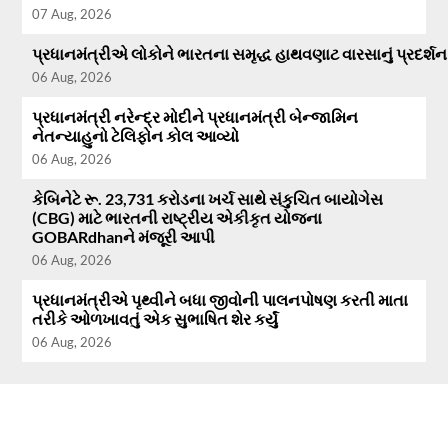
07 Aug, 2026
પ્રધાનમંત્રીએ લોકોને ભારતના સમૃદ્ધ હાથવણાટ વારસાનું પ્રદર્
06 Aug, 2026
પ્રધાનમંત્રી નરેન્દ્ર મોદીને પ્રધાનમંત્રી બેન્જામિન
નેતન્યાહુનો ટેલિફોન કોલ આવ્યો
06 Aug, 2026
કેબિનેટે રૂ. 23,731 કરોડના ખર્ચ સાથે સંકુચિત બાયોગેસ
(CBG) માટે ભારતની રાષ્ટ્રીય એકીકૃત યોજના
GOBARdhanને મંજૂરી આપી
06 Aug, 2026
પ્રધાનમંત્રીએ પૃથ્વીને બધા જીવોની પાલનપોષણ કરતી માતા
તરીકે ઓળખાવતું એક સુભાષિત શેર કર્યું
06 Aug, 2026