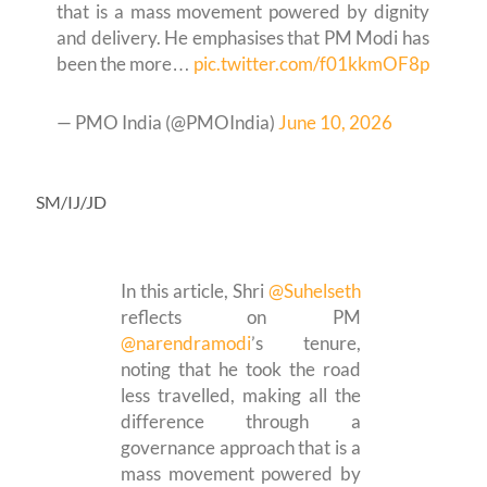
that is a mass movement powered by dignity
and delivery. He emphasises that PM Modi has
been the more…
pic.twitter.com/f01kkmOF8p
— PMO India (@PMOIndia)
June 10, 2026
SM/IJ/JD
In this article, Shri
@Suhelseth
reflects on PM
@narendramodi
’s tenure,
noting that he took the road
less travelled, making all the
difference through a
governance approach that is a
mass movement powered by