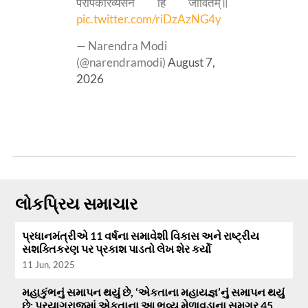
परोपकारव्यसनं हि जीवितम्॥
pic.twitter.com/riDzAzNG4y
— Narendra Modi
(@narendramodi)
August 7,
2026
લોકપ્રિય સમાચાર
પ્રધાનમંત્રીએ 11 વર્ષના સમાવેશી વિકાસ અને રાષ્ટ્રીય
સશક્તિકરણ પર પ્રકાશ પાડતો લેખ શેર કર્યો
11 Jun, 2025
મહાકુંભનું સમાપન થયું છે, ‘એકતાના મહાયજ્ઞ’નું સમાપન થયું
છે; પ્રયાગરાજમાં એકતાના આ ભવ્ય મેળાવડાના સમગ્ર 45