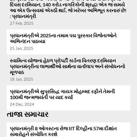
દિવસ દરમિયાન, 140 કરોડ નાગરિકોની શ્રદ્ધા એક જ સમયે
આ એક ઉત્સવમાં એકઠી થઈ, જે ખરેખર અભિભૂત કરનારું છે!
: પ્રધાનમંત્રી
27 Feb, 2025
પ્રધાનમંત્રીએ 2025ના તમામ પદ્મ પુરસ્કાર વિજેતાઓને
અભિનંદન પાઠવ્યા
25 Jan, 2025
સ્વામિત્વ યોજના હેઠળ પ્રોપર્ટી કાર્ડના વિતરણ દરમિયાન
પ્રધાનમંત્રીના લાભાર્થીઓ સાથેના વાર્તાલાપ અને સંબોધનનો
મૂળપાઠ
18 Jan, 2025
પ્રધાનમંત્રીએ સુપ્રસિદ્ધ ગાયક મોહમ્મદ રફીને તેમની
100મી જન્મજયંતી પર યાદ કર્યા
24 Dec, 2024
તાજા સમાચાર
પ્રધાનમંત્રી 8 ઓગસ્ટના રોજ IIT દિલ્હીના 57મા દીક્ષાંત
સમારોહને સંબોધિત કરશે