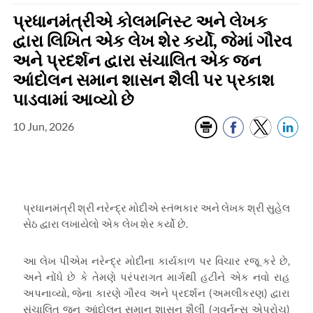
પ્રધાનમંત્રીએ કોલમનિસ્ટ અને લેખક
દ્વારા લિખિત એક લેખ શેર કર્યો, જેમાં ગૌરવ
અને પ્રદર્શન દ્વારા સંચાલિત એક જન
આંદોલન સમાન શાસન શૈલી પર પ્રકાશ
પાડવામાં આવ્યો છે
10 Jun, 2026
પ્રધાનમંત્રી શ્રી નરેન્દ્ર મોદીએ સ્તંભકાર અને લેખક શ્રી સુહેલ
સેઠ દ્વારા લખાયેલો એક લેખ શેર કર્યો છે.
આ લેખ પીએમ નરેન્દ્ર મોદીના કાર્યકાળ પર વિચાર રજૂ કરે છે
,
અને નોંધે છે કે તેમણે પરંપરાગત માર્ગથી હટીને એક નવો રાહ
અપનાવ્યો
,
જેના કારણે ગૌરવ અને પ્રદર્શન (અમલીકરણ) દ્વારા
સંચાલિત જન આંદોલન સમાન શાસન શૈલી (ગવર્નન્સ એપ્રોચ)