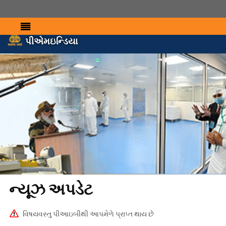
પીએમઇન્ડિયા
ન્યૂઝ અપડેટ
વિષયવસ્તુ પીઆઇબીથી આપમેળે પ્રાપ્ત થાય છે