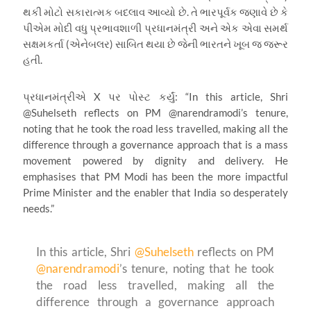
થકી મોટો સકારાત્મક બદલાવ આવ્યો છે. તે ભારપૂર્વક જણાવે છે કે
પીએમ મોદી વધુ પ્રભાવશાળી પ્રધાનમંત્રી અને એક એવા સમર્થ
સક્ષમકર્તા (એનેબલર) સાબિત થયા છે જેની ભારતને ખૂબ જ જરૂર
હતી.
પ્રધાનમંત્રીએ
X
પર પોસ્ટ કર્યું:
“In this article, Shri
@Suhelseth reflects on PM @narendramodi’s tenure,
noting that he took the road less travelled, making all the
difference through a governance approach that is a mass
movement powered by dignity and delivery. He
emphasises that PM Modi has been the more impactful
Prime Minister and the enabler that India so desperately
needs.”
In this article, Shri
@Suhelseth
reflects on PM
@narendramodi
’s tenure, noting that he took
the road less travelled, making all the
difference through a governance approach