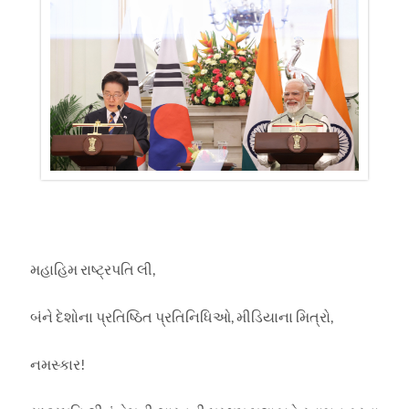
મહાહિમ રાષ્ટ્રપતિ લી
,
બંને દેશોના પ્રતિષ્ઠિત પ્રતિનિધિઓ
,
મીડિયાના મિત્રો
,
નમસ્કાર!