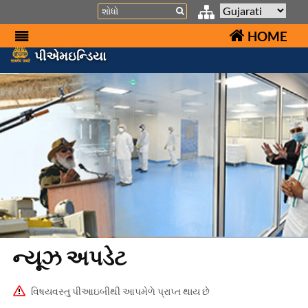
Search
HOME
પીએમઇન્ડિયા
ન્યૂઝ અપડેટ
વિષયવસ્તુ પીઆઇબીથી આપમેળે પ્રાપ્ત થાય છે