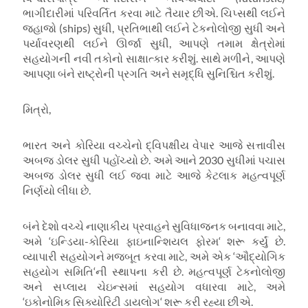
ભાગીદારીમાં પરિવર્તિત કરવા માટે તૈયાર છીએ. ચિપ્સથી લઈને
જહાજો (
ships)
સુધી
,
પ્રતિભાથી લઈને ટેકનોલોજી સુધી અને
પર્યાવરણથી લઈને ઊર્જા સુધી
,
આપણે તમામ ક્ષેત્રોમાં
સહયોગની નવી તકોનો સાક્ષાત્કાર કરીશું. સાથે મળીને
,
આપણે
આપણા બંને રાષ્ટ્રોની પ્રગતિ અને સમૃદ્ધિ સુનિશ્ચિત કરીશું.
મિત્રો
,
ભારત અને કોરિયા વચ્ચેનો દ્વિપક્ષીય વેપાર આજે સત્તાવીસ
અબજ ડોલર સુધી પહોંચ્યો છે. અમે આને
2030
સુધીમાં પચાસ
અબજ ડોલર સુધી લઈ જવા માટે આજે કેટલાક મહત્વપૂર્ણ
નિર્ણયો લીધા છે.
બંને દેશો વચ્ચે નાણાકીય પ્રવાહને સુવિધાજનક બનાવવા માટે
,
અમે
‘
ઇન્ડિયા-કોરિયા ફાઇનાન્શિયલ ફોરમ
‘
શરૂ કર્યું છે.
વ્યાપારી સહયોગને મજબૂત કરવા માટે
,
અમે એક
‘
ઔદ્યોગિક
સહયોગ સમિતિ
‘
ની સ્થાપના કરી છે. મહત્વપૂર્ણ ટેકનોલોજી
અને સપ્લાય ચેઇન્સમાં સહયોગ વધારવા માટે
,
અમે
‘
ઇકોનોમિક સિક્યોરિટી ડાયલોગ
‘
શરૂ કરી રહ્યા છીએ.