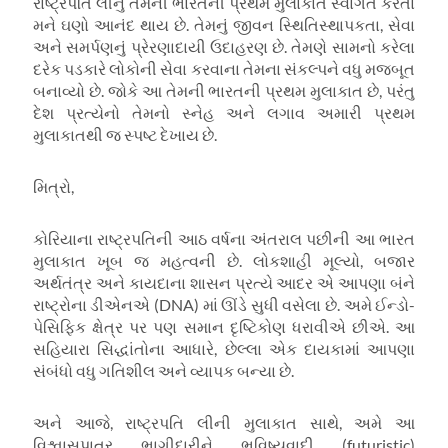
રાષ્ટ્રપતિ લીનું તેમની ભારતની પ્રથમ મુલાકાતે સ્વાગત કરતા
મને ઘણો આનંદ થાય છે. તેમનું જીવન સ્થિતિસ્થાપકતા
,
સેવા
અને સમર્પણનું પ્રેરણાદાયી ઉદાહરણ છે. તેમણે સામનો કરેલા
દરેક પડકારે લોકોની સેવા કરવાના તેમના સંકલ્પને વધુ મજબૂત
બનાવ્યો છે. જોકે આ તેમની ભારતની પ્રથમ મુલાકાત છે
,
પરંતુ
દેશ પ્રત્યેનો તેમનો સ્નેહ અને લગાવ અમારી પ્રથમ
મુલાકાતથી જ સ્પષ્ટ દેખાય છે.
મિત્રો
,
કોરિયાના રાષ્ટ્રપતિની આઠ વર્ષના અંતરાલ પછીની આ ભારત
મુલાકાત ખૂબ જ મહત્વની છે. લોકશાહી મૂલ્યો
,
બજાર
અર્થતંત્ર અને કાયદાના શાસન પ્રત્યે આદર એ આપણા બંને
રાષ્ટ્રોના ડીએનએ (
DNA)
માં ઊંડે સુધી વસેલા છે. અમે ઈન્ડો-
પેસિફિક ક્ષેત્ર પર પણ સમાન દૃષ્ટિકોણ ધરાવીએ છીએ. આ
સહિયારા સિદ્ધાંતોના આધારે
,
છેલ્લા એક દાયકામાં આપણા
સંબંધો વધુ ગતિશીલ અને વ્યાપક બન્યા છે.
અને આજે
,
રાષ્ટ્રપતિ લીની મુલાકાત સાથે
,
અમે આ
વિશ્વાસપાત્ર ભાગીદારીને ભવિષ્યવાદી (
futuristic)