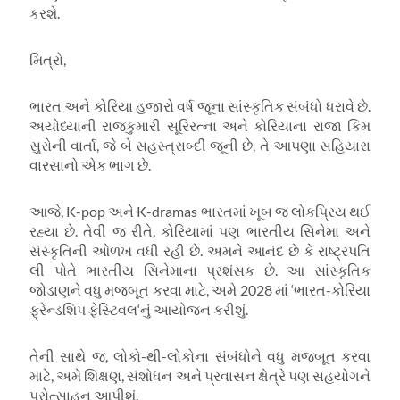
કરશે.
મિત્રો
,
ભારત અને કોરિયા હજારો વર્ષ જૂના સાંસ્કૃતિક સંબંધો ધરાવે છે.
અયોધ્યાની રાજકુમારી સૂરિરત્ના અને કોરિયાના રાજા કિમ
સુરોની વાર્તા
,
જે બે સહસ્ત્રાબ્દી જૂની છે
,
તે આપણા સહિયારા
વારસાનો એક ભાગ છે.
આજે
, K-pop
અને
K-dramas
ભારતમાં ખૂબ જ લોકપ્રિય થઈ
રહ્યા છે. તેવી જ રીતે
,
કોરિયામાં પણ ભારતીય સિનેમા અને
સંસ્કૃતિની ઓળખ વધી રહી છે. અમને આનંદ છે કે રાષ્ટ્રપતિ
લી પોતે ભારતીય સિનેમાના પ્રશંસક છે. આ સાંસ્કૃતિક
જોડાણને વધુ મજબૂત કરવા માટે
,
અમે
2028
માં
‘
ભારત-કોરિયા
ફ્રેન્ડશિપ ફેસ્ટિવલ
‘
નું આયોજન કરીશું.
તેની સાથે જ
,
લોકો-થી-લોકોના સંબંધોને વધુ મજબૂત કરવા
માટે
,
અમે શિક્ષણ
,
સંશોધન અને પ્રવાસન ક્ષેત્રે પણ સહયોગને
પ્રોત્સાહન આપીશું.