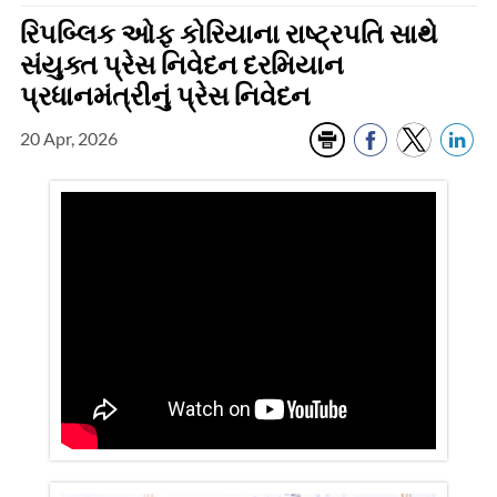
રિપબ્લિક ઓફ કોરિયાના રાષ્ટ્રપતિ સાથે
સંયુક્ત પ્રેસ નિવેદન દરમિયાન
પ્રધાનમંત્રીનું પ્રેસ નિવેદન
20 Apr, 2026