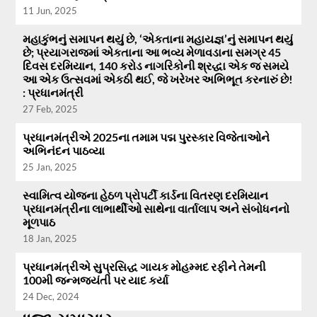
11 Jun, 2025
મહાકુંભનું સમાપન થયું છે, ‘એકતાના મહાયજ્ઞ’નું સમાપન થયું
છે; પ્રયાગરાજમાં એકતાના આ ભવ્ય મેળાવડાના સમગ્ર 45
દિવસ દરમિયાન, 140 કરોડ નાગરિકોની શ્રદ્ધા એક જ સમયે
આ એક ઉત્સવમાં એકઠી થઈ, જે ખરેખર અભિભૂત કરનારું છે!
: પ્રધાનમંત્રી
27 Feb, 2025
પ્રધાનમંત્રીએ 2025ના તમામ પદ્મ પુરસ્કાર વિજેતાઓને
અભિનંદન પાઠવ્યા
25 Jan, 2025
સ્વામિત્વ યોજના હેઠળ પ્રોપર્ટી કાર્ડના વિતરણ દરમિયાન
પ્રધાનમંત્રીના લાભાર્થીઓ સાથેના વાર્તાલાપ અને સંબોધનનો
મૂળપાઠ
18 Jan, 2025
પ્રધાનમંત્રીએ સુપ્રસિદ્ધ ગાયક મોહમ્મદ રફીને તેમની
100મી જન્મજયંતી પર યાદ કર્યા
24 Dec, 2024