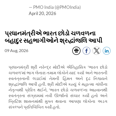
— PMO India (@PMOIndia)
April 20, 2026
પ્રધાનમંત્રીએ ભારત છોડો ચળવળના
બહાદુર સહભાગીઓને શ્રદ્ધાંજલિ આપી
09 Aug, 2026
પ્રધાનમંત્રી શ્રી નરેન્દ્ર મોદીએ ઐતિહાસિક 'ભારત છોડો
ચળવળ'માં ભાગ લેનારા તમામ લોકોને યાદ કર્યા અને ભારતની
સ્વતંત્રતાની લડાઈમાં તેમની હિંમત અને દૃઢ નિશ્ચયને
શ્રદ્ધાંજલિ આપી હતી. શ્રી મોદીએ કહ્યું કે મહાત્મા ગાંધીના
નેતૃત્વથી પ્રેરિત થઈને, 'ભારત છોડો ચળવળ'ના આહ્વાનથી
સ્વતંત્રતા સંગ્રામમાં નવી ઊર્જાનો સંચાર કર્યો હતો અને
બ્રિટિશ શાસનમાંથી મુક્ત થવાના આપણા લોકોના અડગ
સંકલ્પને પ્રતિબિંબિત કર્યો હતો.