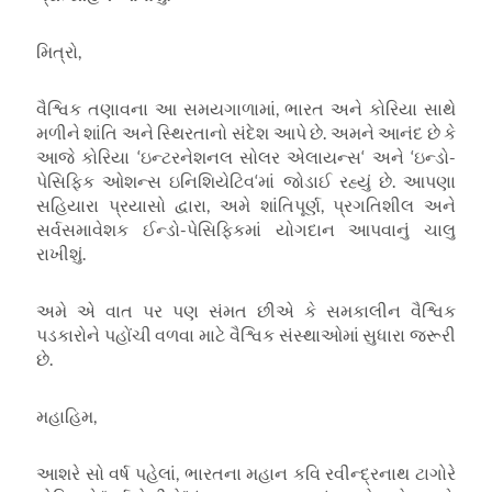
મિત્રો
,
વૈશ્વિક તણાવના આ સમયગાળામાં
,
ભારત અને કોરિયા સાથે
મળીને શાંતિ અને સ્થિરતાનો સંદેશ આપે છે. અમને આનંદ છે કે
આજે કોરિયા
‘
ઇન્ટરનેશનલ સોલર એલાયન્સ
‘
અને
‘
ઇન્ડો-
પેસિફિક ઓશન્સ ઇનિશિયેટિવ
‘
માં જોડાઈ રહ્યું છે. આપણા
સહિયારા પ્રયાસો દ્વારા
,
અમે શાંતિપૂર્ણ
,
પ્રગતિશીલ અને
સર્વસમાવેશક ઈન્ડો-પેસિફિકમાં યોગદાન આપવાનું ચાલુ
રાખીશું.
અમે એ વાત પર પણ સંમત છીએ કે સમકાલીન વૈશ્વિક
પડકારોને પહોંચી વળવા માટે વૈશ્વિક સંસ્થાઓમાં સુધારા જરૂરી
છે.
મહાહિમ
,
આશરે સો વર્ષ પહેલાં
,
ભારતના મહાન કવિ રવીન્દ્રનાથ ટાગોરે