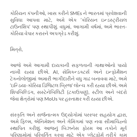
કોરિયન કંપનીઓ
,
ખાસ કરીને
SMEs
ને ભારતમાં પ્રવેશવાની
સુવિધા આપવા માટે
,
અમે એક
‘
કોરિયન ઇન્ડસ્ટ્રીયલ
ટાઉનશિપ
‘
પણ સ્થાપીશું. વધુમાં
,
આગામી વર્ષમાં
,
અમે ભારત-
કોરિયા વેપાર કરારને અપગ્રેડ કરીશું.
મિત્રો
,
આજે અમે આગામી દાયકાની સફળતાની ગાથાઓનો પાયો
નાખી રહ્યા છીએ.
AI,
સેમિકન્ડક્ટર્સ અને ઇન્ફોર્મેશન
ટેકનોલોજીમાં અમારી ભાગીદારીને વધુ ગાઢ બનાવવા માટે
,
અમે
‘
ઇન્ડિયા-કોરિયા ડિજિટલ બ્રિજ
‘
લોન્ચ કરી રહ્યા છીએ. અમે
શિપબિલ્ડિંગ
,
સસ્ટેનેબિલિટી (ટકાઉપણું)
,
સ્ટીલ અને બંદરો
જેવા ક્ષેત્રોમાં પણ
MoUs
પર હસ્તાક્ષર કરી રહ્યા છીએ.
સંસ્કૃતિ અને સર્જનાત્મક ઉદ્યોગોમાં પરસ્પર સહયોગ દ્વારા
,
અમે ફિલ્મ
,
એનિમેશન અને ગેમિંગમાં પણ નવા સીમાચિહ્નો
સ્થાપિત કરીશું. આજનું બિઝનેસ ફોરમ આ તકોને મૂર્ત
પરિણામોમાં પરિવર્તિત કરવા માટે એક પ્લેટફોર્મ તરીકે કામ