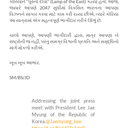
કોરિયાને “પૂર્વનો દીવો” (
Lamp of the East)
કહ્યો હતો. આજે
,
જ્યારે આપણે
2047
સુધીમાં વિકસિત ભારતના આપણા
વિઝનને સાકાર કરવા માટે કામ કરી રહ્યા છીએ
,
ત્યારે કોરિયા
આ યાત્રામાં એક મહત્વપૂર્ણ ભાગીદાર તરીકે ઊભું છે.
ચાલો આપણે
,
આપણી ભાગીદારી દ્વારા
,
માત્ર આપણા બે
રાષ્ટ્રોની જ નહીં
,
પરંતુ સમગ્ર વિશ્વની પ્રગતિ અને સમૃદ્ધિનો
માર્ગ મોકળો કરીએ.
ખૂબ ખૂબ આભાર.
SM/BS/JD
Addressing the joint press
meet with President Lee Jae
Myung of the Republic of
Korea.
@Jaemyung_Lee