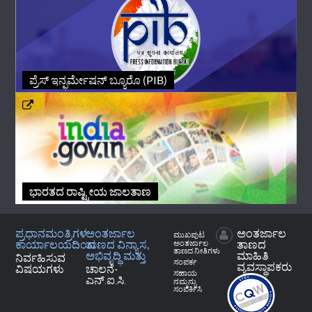
ಪ್ರೆಸ್ ಇನ್ಫರ್ಮೇಷನ್ ಬ್ಯೂರೊ (PIB)
ಭಾರತದ ರಾಷ್ಟ್ರೀಯ ಜಾಲತಾಣ
ಪ್ರಧಾನಮಂತ್ರಿಗಳ
ಅಂತರ್ಜಾಲ
ಅಂತರ್ಜಾಲ
ಮುಖಪುಟ
ಕಾರ್ಯಾಲಯದಿಂದ
ತಾಣದ ವಿನ್ಯಾಸ,
ತಾಣದ
ಅಂತರ್ಜಾಲ
ತಾಣದ ನೀತಿಗಳು
ಅಭಿವೃದ್ಧಿ ಮತ್ತು
ಮಾಹಿತಿ
ನಿರ್ವಹಿಸುವ
ಸಂಪರ್ಕ
ವ್ಯವಸ್ಥಾಪಕರು
ವಿಷಯಗಳು
ಚಾಲನೆ-
ಸಹಾಯ
ಎನ್.ಐ.ಸಿ.
ನಮ್ಮನ್ನು
ಸಂಪರ್ಕಿಸಿ