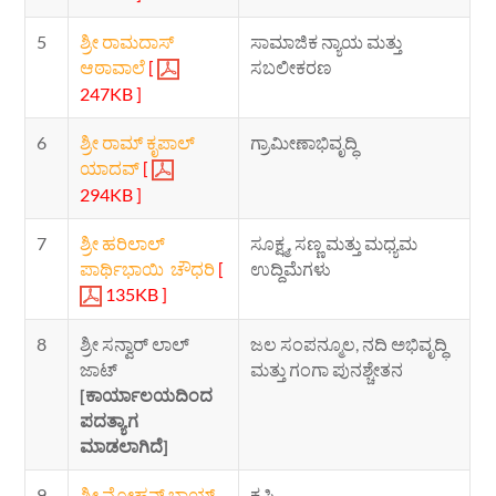
5
ಶ್ರೀ ರಾಮದಾಸ್
ಸಾಮಾಜಿಕ ನ್ಯಾಯ ಮತ್ತು
ಆಠಾವಾಲೆ
[
ಸಬಲೀಕರಣ
247KB ]
6
ಶ್ರೀ ರಾಮ್ ಕೃಪಾಲ್
ಗ್ರಾಮೀಣಾಭಿವೃದ್ಧಿ
ಯಾದವ್
[
294KB ]
7
ಶ್ರೀ ಹರಿಲಾಲ್
ಸೂಕ್ಷ್ಮ, ಸಣ್ಣ ಮತ್ತು ಮಧ್ಯಮ
ಪಾರ್ಥಿಭಾಯಿ ಚೌಧರಿ
[
ಉದ್ದಿಮೆಗಳು
135KB ]
8
ಶ್ರೀ ಸನ್ವಾರ್ ಲಾಲ್
ಜಲ ಸಂಪನ್ಮೂಲ, ನದಿ ಅಭಿವೃದ್ಧಿ
ಜಾಟ್
ಮತ್ತು ಗಂಗಾ ಪುನಶ್ಚೇತನ
[ಕಾರ್ಯಾಲಯದಿಂದ
ಪದತ್ಯಾಗ
ಮಾಡಲಾಗಿದೆ]
9
ಶ್ರೀ ಮೋಹನ್ ಬಾಯ್
ಕೃಷಿ