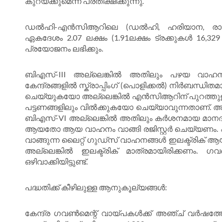
കുറയ്ക്കുമെന്ന് പ്രതീക്ഷിക്കുന്നു.
ഡൽഹി-എൻസിആറിലെ (ഡൽഹി, ഹരിയാന, രാജസ്ഥാ
ഏകദേശം 2.07 ലക്ഷം (1.91ലക്ഷം ട്രക്കുകൾ 16
പ്രയോജനം ലഭിക്കും.
ബിഎസ്-III അല്ലെങ്കിൽ അതിലും പഴയ വാഹനങ്ങൾക
കേന്ദ്രങ്ങളിൽ സ്ക്രാപ്പിംഗ് (പൊളിക്കൽ) നിർബന്ധ
ചെയ്യുകയോ അല്ലെങ്കിൽ എൻസിആറിന് പുറത്തുള
പട്ടണങ്ങളിലും വിൽക്കുകയോ ചെയ്യാവുന്നതാണ്
ബിഎസ്-VI അല്ലെങ്കിൽ അതിലും കർശനമായ മാനദണ്ഡ
ആയതോ ആയ വാഹനം വാങ്ങി രജിസ്റ്റർ ചെയ്യണം. എന
വാങ്ങുന്ന ലൈറ്റ് ഗുഡ്സ് വാഹനങ്ങൾ ഇലക്ട്രിക
അല്ലെങ്കിൽ ഇലക്ട്രിക് മാത്രമായിരിക്കണം. 
ഒഴിവാക്കിയിട്ടുണ്ട്.
പദ്ധതിക്ക് കീഴിലുള്ള ആനുകൂല്യങ്ങൾ:
കേന്ദ്ര ഗവൺമെന്റ് വായ്പകൾക്ക് അഞ്ച് വർഷത്തേ