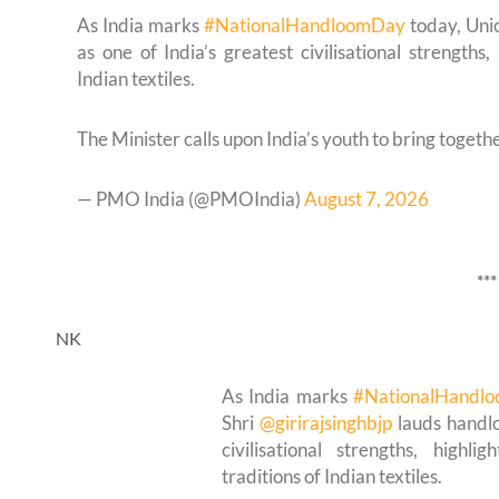
As India marks
#NationalHandloomDay
today, Uni
as one of India’s greatest civilisational strengths,
Indian textiles.
The Minister calls upon India’s youth to bring toge
— PMO India (@PMOIndia)
August 7, 2026
***
NK
As India marks
#NationalHandl
Shri
@girirajsinghbjp
lauds handlo
civilisational strengths, highli
traditions of Indian textiles.