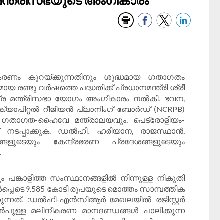
ര മന്ത്രിസഭയുടെ അംഗീകാരം
 കുറയ്ക്കുന്നതിനും ശുദ്ധമായ ഗതാഗതം
രമായ രണ്ടു വർഷത്തെ പദ്ധതിക്ക് പ്രധാനമന്ത്രി ശ്രീ
ദ്ര മന്ത്രിസഭാ യോഗം അംഗീകാരം നൽകി. ഭവന,
്യാപിറ്റൽ റീജിയൻ പ്ലാനിംഗ് ബോർഡ് (NCRPB)
ഡ് ഗതാഗത-ഹൈവേ മന്ത്രാലയവും, പെട്രോളിയം-
 നടപ്പാക്കുക. ഡൽഹി, ഹരിയാന, രാജസ്ഥാൻ,
്ങളുടെയും കേന്ദ്രഭരണ പ്രദേശങ്ങളുടെയും
.
ം പങ്കാളിത്ത സംസ്ഥാനങ്ങളിൽ നിന്നുള്ള നികുതി
ൾപ്പെടെ 9,585 കോടി രൂപയുടെ മൊത്തം സാമ്പത്തിക
്കുന്നത്. ഡൽഹി-എൻസിആർ മേഖലയിൽ രജിസ്റ്റർ
ുൻപുള്ള മലിനീകരണ മാനദണ്ഡങ്ങൾ പാലിക്കുന്ന