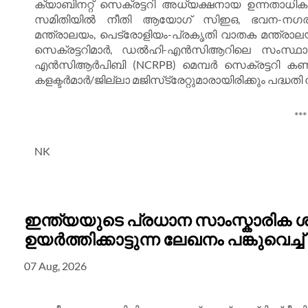
ക്യാബിനറ്റ് സെക്രട്ടറി അധ്യക്ഷനായ ഉന്നതാധികാ
സമിതിയിൽ നീതി ആയോഗ് സിഇഒ, ഭവന-നഗര
മന്ത്രാലയം, പെട്രോളിയം-പ്രകൃതി വാതക മന്ത്രാ
സെക്രട്ടറിമാർ, ഡൽഹി-എൻസിആറിലെ സംസ്ഥാന 
എൻസിആർപിബി (NCRPB) മെമ്പർ സെക്രട്ടറി കൺവീ
കളക്ടർമാർ/ജില്ലാ മജിസ്‌ട്രേറ്റുമാരായിരിക്കും പദ്ധത
***
NK
ഇന്ത്യയുടെ പ്രധാന സാംസ്കാരിക
ഉയർത്തിക്കാട്ടുന്ന ലേഖനം പങ്കുവെച്ച്
07 Aug, 2026