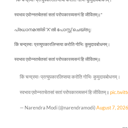
स्वभाव एवोन्नतचेतसां सतां परोपकारव्यसनं हि जीवितम्॥"
പ്രധാനമന്ത്രി 'X'ൽ പോസ്റ്റ് ചെയ്തു:
किं चन्द्रमाः प्रत्युपकारलिप्सया करोति गोभिः कुमुदावबोधनम्।
स्वभाव एवोन्नतचेतसां सतां परोपकारव्यसनं हि जीवितम्॥
किं चन्द्रमाः प्रत्युपकारलिप्सया करोति गोभिः कुमुदावबोधनम्।
स्वभाव एवोन्नतचेतसां सतां परोपकारव्यसनं हि जीवितम्॥
pic.twi
— Narendra Modi (@narendramodi)
August 7, 202