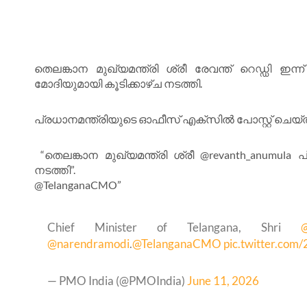
തെലങ്കാന മുഖ്യമന്ത്രി ശ്രീ രേവന്ത് റെഡ്ഡി ഇന
മോദിയുമായി കൂടിക്കാഴ്ച നടത്തി.
പ്രധാനമന്ത്രിയുടെ ഓഫീസ് എക്സിൽ പോസ്റ്റ് ചെയ്
“തെലങ്കാന മുഖ്യമന്ത്രി ശ്രീ @revanth_anumula പ
നടത്തി”.
@TelanganaCMO”
Chief Minister of Telangana, Shri
@narendramodi
.
@TelanganaCMO
pic.twitter.co
— PMO India (@PMOIndia)
June 11, 2026