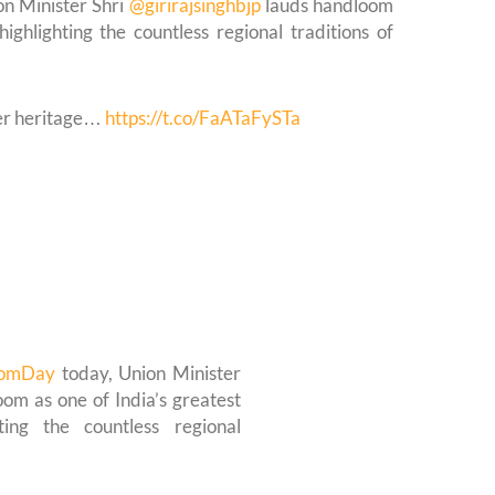
on Minister Shri
@girirajsinghbjp
lauds handloom
 highlighting the countless regional traditions of
ther heritage…
https://t.co/FaATaFySTa
oomDay
today, Union Minister
om as one of India’s greatest
ghting the countless regional