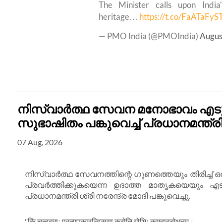
The Minister calls upon India
heritage…
https://t.co/FaATaFyS
— PMO India (@PMOIndia)
Augus
നിസ്വാർത്ഥ സേവന മനോഭാവം ‍എടു
സുഭാഷിതം പങ്കുവെച്ച് പ്രധാനമന്ത്ര
07 Aug, 2026
നിസ്വാർത്ഥ സേവനത്തിന്റെ ഗുണത്തെയും തിരിച്ച് ഒന്ന
പ്രവർത്തിക്കുകയെന്ന ഉദാത്ത മാതൃകയെയും എട
പ്രധാനമന്ത്രി ശ്രീ നരേന്ദ്ര മോദി പങ്കുവെച്ചു.
"किं चन्द्रमाः प्रत्युपकारलिप्सया करोति गोभिः कुमुदावबोधनम्।