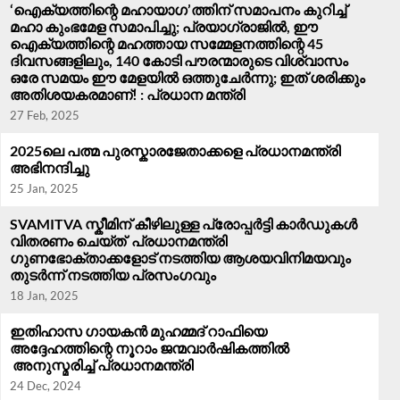
‘ഐക്യത്തിന്റെ മഹായാഗ’ത്തിന് സമാപനം കുറിച്ച്
മഹാ കുംഭമേള സമാപിച്ചു; പ്രയാഗ്‌രാജിൽ, ഈ
ഐക്യത്തിന്റെ മഹത്തായ സമ്മേളനത്തിന്റെ 45
ദിവസങ്ങളിലും, 140 കോടി പൗരന്മാരുടെ വിശ്വാസം
ഒരേ സമയം ഈ മേളയിൽ ഒത്തുചേർന്നു; ഇത് ശരിക്കും
അതിശയകരമാണ്! : പ്രധാന മന്ത്രി
27 Feb, 2025
2025ലെ പത്മ പുരസ്കാരജേതാക്കളെ പ്രധാനമന്ത്രി
അഭിനന്ദിച്ചു
25 Jan, 2025
SVAMITVA സ്കീമിന് കീഴിലുള്ള പ്രോപ്പർട്ടി കാർഡുകൾ
വിതരണം ചെയ്ത് പ്രധാനമന്ത്രി
ഗുണഭോക്താക്കളോട് നടത്തിയ ആശയവിനിമയവും
തുടർന്ന് നടത്തിയ പ്രസം​ഗവും
18 Jan, 2025
ഇതിഹാസ ഗായകൻ മുഹമ്മദ് റാഫിയെ
അദ്ദേഹത്തിന്റെ നൂറാം ജന്മവാർഷികത്തിൽ
അനുസ്മരിച്ച് പ്രധാനമന്ത്രി
24 Dec, 2024