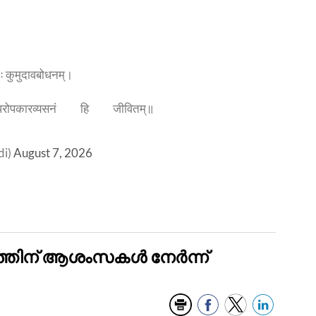
भिः कुमुदावबोधनम्।
रोपकारव्यसनं हि जीवितम्॥
di)
August 7, 2026
ത്തിന് ആശംസകൾ നേർന്ന്