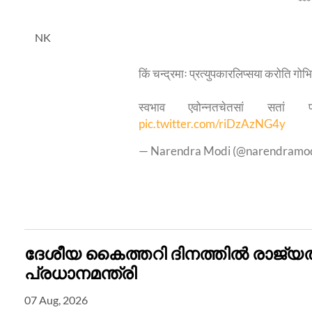
***
NK
किं चन्द्रमाः प्रत्युपकारलिप्सया करोति गो
स्वभाव एवोन्नतचेतसां सतां प
pic.twitter.com/riDzAzNG4y
— Narendra Modi (@narendramo
ദേശീയ കൈത്തറി ദിനത്തിൽ രാജ്യ
പ്രധാനമന്ത്രി
07 Aug, 2026