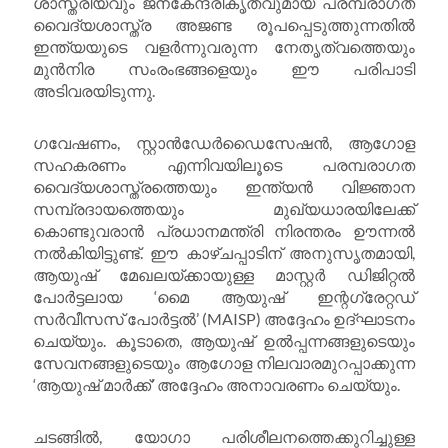
ശാസ്ത്രീയവും ജനകേന്ദ്രീകൃതവുമായ പരമ്പരാഗത
വൈദ്യശാസ്ത്ര അജണ്ട രൂപപ്പെടുത്തുന്നതിൽ
ഇന്ത്യയുടെ വളർന്നുവരുന്ന നേതൃത്വത്തെയും
മുൻനിര സംരംഭങ്ങളെയും ഈ പരിപാടി
അടിവരയിടുന്നു.
ഗവേഷണം, സ്റ്റാൻഡേർഡൈസേഷൻ, ആഗോള
സഹകരണം എന്നിവയിലൂടെ പരമ്പരാഗത
വൈദ്യശാസ്ത്രത്തെയും ഇന്ത്യൻ വിജ്ഞാന
സമ്പ്രദായത്തെയും മുഖ്യധാരയിലേക്ക്
കൊണ്ടുവരാൻ പ്രധാനമന്ത്രി നിരന്തരം ഊന്നൽ
നൽകിയിട്ടുണ്ട്. ഈ കാഴ്ചപ്പാടിന് അനുസൃതമായി,
ആയുഷ് മേഖലയ്ക്കായുള്ള മാസ്റ്റർ ഡിജിറ്റൽ
പോർട്ടലായ ‘മൈ ആയുഷ് ഇന്റഗ്രേറ്റഡ്
സർവീസസ് പോർട്ടൽ’ (MAISP) അദ്ദേഹം ഉദ്ഘാടനം
ചെയ്യും. കൂടാതെ, ആയുഷ് ഉൽപ്പന്നങ്ങളുടെയും
സേവനങ്ങളുടെയും ആഗോള നിലവാരമുറപ്പാക്കുന്ന
‘ആയുഷ് മാർക്ക്’ അദ്ദേഹം അനാവരണം ചെയ്യും.
ചടങ്ങിൽ, യോഗാ പരിശീലനത്തെക്കുറിച്ചുള്ള