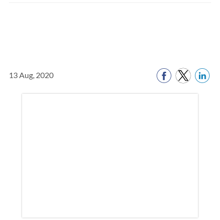
”സുതാര്യ നികുതി വ്യവസ്ഥ-
സത്യസന്ധരെ ആദരിക്കല്‍”
പ്ലാറ്റ്‌ഫോം പ്രധാനമന്ത്രി നരേന്ദ്ര
മോദി ഉദ്ഘാടനം ചെയ്തു
13 Aug, 2020