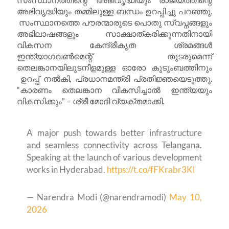
അഭിവൃദ്ധിയും തമ്മിലുള്ള ബന്ധം ഉറപ്പിച്ചു പറഞ്ഞു.
സംസ്ഥാനത്തെ പൗരന്മാരുടെ പൊതു സ്വപ്നങ്ങളും
അഭിലാഷങ്ങളും സാക്ഷാത്കരിക്കുന്നതിനായി
വികസന കേന്ദ്രീകൃത ശ്രമങ്ങൾ
ഇന്ത്യാഗവൺമെന്റ് തുടരുമെന്ന്
തെലങ്കാനയിലുടനീളമുള്ള ഓരോ കുടുംബത്തിനും
ഉറപ്പ് നൽകി, പ്രധാനമന്ത്രി പ്രതിജ്ഞയെടുത്തു.
“കാരണം തെലങ്കാന വികസിച്ചാൽ ഇന്ത്യയും
വികസിക്കും” – ശ്രീ മോദി വ്യക്തമാക്കി.
A major push towards better infrastructure
and seamless connectivity across Telangana.
Speaking at the launch of various development
works in Hyderabad.
https://t.co/fFKrabr3Kl
— Narendra Modi (@narendramodi)
May 10,
2026