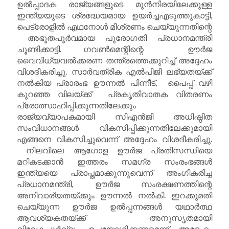
ഉൽപ്പാദക രാജ്യങ്ങളുടെ മുൻനിരയിലേക്കുള്ള
ഇന്ത്യയുടെ ശ്രദ്ധേയമായ ഉയർച്ചഎടുത്തുകാട്ടി,
പെട്രോളിൽ എഥനോൾ മിശ്രണം ചെയ്യുന്നതിന്റെ
അഭൂതപൂർവമായ പുരോഗതി പ്രധാനമന്ത്രി
ചൂണ്ടിക്കാട്ടി. ഗവൺമെന്റിന്റെ ഊർജ
വൈവിധ്യവൽക്കരണ തന്ത്രത്തെക്കുറിച്ച് അദ്ദേഹം
വിശദീകരിച്ചു. സാർവത്രിക എൽപിജി ലഭ്യതയ്ക്ക്
നൽകിയ പ്രാരംഭ ഊന്നൽ പിന്നീട്, പൈപ്പ് വഴി
കുറഞ്ഞ വിലയ്ക്ക് പ്രകൃതിവാതക വിതരണം
പ്രോത്സാഹിപ്പിക്കുന്നതിലേക്കും
രാജ്യവ്യാപകമായി സിഎൻജി അധിഷ്ഠിത
സംവിധാനങ്ങൾ വികസിപ്പിക്കുന്നതിലേക്കുമായി
എങ്ങനെ വികസിച്ചുവെന്ന് അദ്ദേഹം വിശദീകരിച്ചു.
നിലവിലെ ആഗോള ഊർജ പ്രതിസന്ധിയെ
മറികടക്കാൻ ഇത്തരം സമഗ്ര സംരംഭങ്ങൾ
ഇന്ത്യയെ പ്രാപ്തമാക്കുന്നുവെന്ന് അംഗീകരിച്ച
പ്രധാനമന്ത്രി, ഊർജ സംരക്ഷണത്തിന്റെ
അനിവാര്യതയ്ക്കും ഊന്നൽ നൽകി. ഇറക്കുമതി
ചെയ്യുന്ന ഊർജ ഉൽപ്പന്നങ്ങൾ യഥാർത്ഥ
ആവശ്യകതയ്ക്ക് അനുസൃതമായി
വിവേകപൂർവ്വം ഉപയോഗിക്കണമെന്ന് അദ്ദേഹം