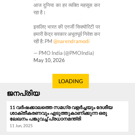
आज दुनिया का हर व्यक्ति महसूस कर
रहा है।
इसलिए भारत की एनर्जी सिक्योरिटी पर
हमारी केंद्र सरकार अभूतपूर्व निवेश कर
रही है: PM
@narendramodi
— PMO India (@PMOIndia)
May 10, 2026
LOADING
ജനപ്രിയ
11 വർഷക്കാലത്തെ സമഗ്ര വളർച്ചയും ദേശീയ
ശാക്തീകരണവും എടുത്തുകാണിക്കുന്ന ഒരു
ലേഖനം പങ്കുവച്ച് പ്രധാനമന്ത്രി
11 Jun, 2025