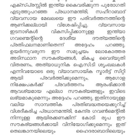
എക്സ്പ്രസ്സിൽ ഇന്ത്യ കൈവരിക്കുന്ന പുരോഗതി
എടുത്തുപറഞ്ഞ പ്രധാനമന്ത്രി, സഹീറാബാദ്
വ്യവസായ മേഖലയെ ഈ പരിവർത്തനത്തിന്റെ
ആണിക്കല്ലായി വിശേഷിപ്പിച്ചു. വ്യവസായ
ഇടനാഴികൾ വികസിപ്പിക്കാനുള്ള ഇന്ത്യാ
ഗവണ്മെന്റിന്റെ ദേശീയ ദൗത്യത്തിന്റെ
പ്രതിഫലനമാണിതെന്ന് അദ്ദേഹം പറഞ്ഞു.
ഉയർന്നുവരുന്ന ഈ സമുച്ചയം ലോകോത്തര
അടിസ്ഥാന സൗകര്യങ്ങൾ, മികച്ച വൈദ്യുതി
വിതരണം, അത്യാധുനിക ഐ.സി.ടി ശൃംഖലകൾ
എന്നിവയോടെ ഒരു വ്യാവസായിക സ്മാർട്ട് സിറ്റി
ആയി പ്രവർത്തിക്കുമെന്നും, ആഗോള
നിക്ഷേപകർക്ക് പ്രവർത്തനം ആരംഭിക്കാൻ
ആവശ്യമായ എല്ലാ സൗകര്യങ്ങളും ഇവിടെ
ലഭ്യമാകുമെന്നും അദ്ദേഹം പറഞ്ഞു. ഇതിനായുള്ള
വലിയ സാമ്പത്തിക പ്രതിബദ്ധതയെക്കുറിച്ച്
വിശദീകരിച്ച പ്രധാനമന്ത്രി, കേന്ദ്ര ഗവൺമെന്റിൽ
നിന്നുള്ള ആയിരക്കണക്കിന് കോടി രൂപ ഈ
സൗകര്യങ്ങൾക്കായി വിനിയോഗിക്കുമെന്നും ഇത്
തെലങ്കാനയിലെയും ഹൈദരാബാദിലെയും