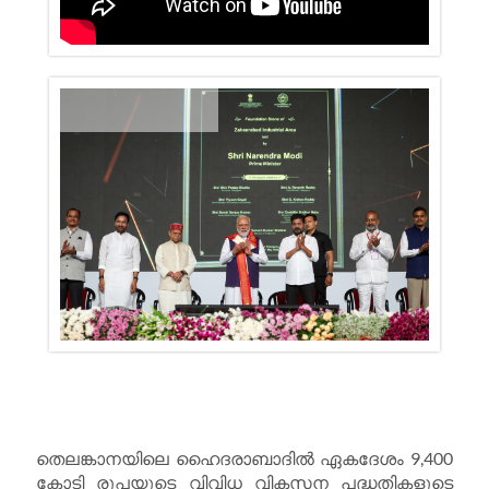
തെലങ്കാനയിലെ ഹൈദരാബാദിൽ ഏകദേശം 9,400
കോടി രൂപയുടെ വിവിധ വികസന പദ്ധതികളുടെ