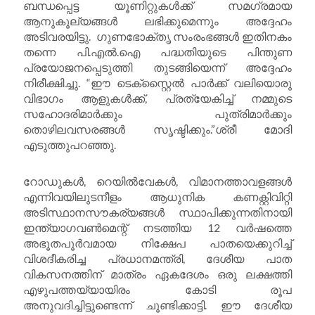
ബന്ധപ്പെട്ട യൂണിറ്റുകൾക്ക് സമഗ്രമായ
ആനുകൂല്യങ്ങൾ ലഭിക്കുമെന്നും അദ്ദേഹം
അടിവരയിട്ടു. ഗുണഭോക്തൃ സംരംഭങ്ങൾ ഇതിനകം
തന്നെ പി.എൽ.ഐ പദ്ധതിയുടെ പിന്തുണ
പ്രയോജനപ്പെടുത്തി തുടങ്ങിയെന്ന് അദ്ദേഹം
നിരീക്ഷിച്ചു. “ഈ ടെക്സ്റ്റൈൽ പാർക്ക് വലിയൊരു
വിഭാഗം ആളുകൾക്ക്, പ്രത്യേകിച്ച് നമ്മുടെ
സഹോദരിമാർക്കും പുത്രിമാർക്കും
തൊഴിലവസരങ്ങൾ സൃഷ്ടിക്കും.”ശ്രീ മോദി
എടുത്തുപറഞ്ഞു.
റോഡുകൾ, റെയിൽവേകൾ, വിമാനത്താവളങ്ങൾ
എന്നിവയിലുടനീളം ആധുനിക കണക്റ്റിവിറ്റി
അടിസ്ഥാനസൗകര്യങ്ങൾ സ്ഥാപിക്കുന്നതിനായി
ഇന്ത്യാഗവൺമെന്റ് നടത്തിയ 12 വർഷത്തെ
അഭൂതപൂർവമായ നിക്ഷേപ പാതയെക്കുറിച്ച്
വിശദീകരിച്ച പ്രധാനമന്ത്രി, ദേശീയ പാത
വികസനത്തിന് മാത്രം ഏകദേശം ഒരു ലക്ഷത്തി
എഴുപത്തയ്യായിരം കോടി രൂപ
അനുവദിച്ചിട്ടുണ്ടെന്ന് ചൂണ്ടിക്കാട്ടി. ഈ ദേശീയ