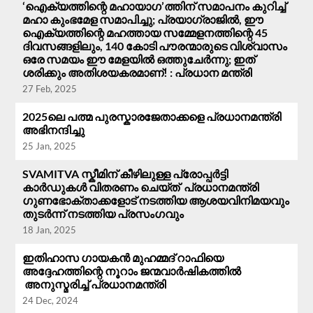
‘ഐക്യത്തിന്റെ മഹായാഗ’ത്തിന് സമാപനം കുറിച്ച്
മഹാ കുംഭമേള സമാപിച്ചു; പ്രയാഗ്‌രാജിൽ, ഈ
ഐക്യത്തിന്റെ മഹത്തായ സമ്മേളനത്തിന്റെ 45
ദിവസങ്ങളിലും, 140 കോടി പൗരന്മാരുടെ വിശ്വാസം
ഒരേ സമയം ഈ മേളയിൽ ഒത്തുചേർന്നു; ഇത്
ശരിക്കും അതിശയകരമാണ്! : പ്രധാന മന്ത്രി
27 Feb, 2025
2025ലെ പത്മ പുരസ്കാരജേതാക്കളെ പ്രധാനമന്ത്രി
അഭിനന്ദിച്ചു
25 Jan, 2025
SVAMITVA സ്കീമിന് കീഴിലുള്ള പ്രോപ്പർട്ടി
കാർഡുകൾ വിതരണം ചെയ്ത് പ്രധാനമന്ത്രി
ഗുണഭോക്താക്കളോട് നടത്തിയ ആശയവിനിമയവും
തുടർന്ന് നടത്തിയ പ്രസം​ഗവും
18 Jan, 2025
ഇതിഹാസ ഗായകൻ മുഹമ്മദ് റാഫിയെ
അദ്ദേഹത്തിന്റെ നൂറാം ജന്മവാർഷികത്തിൽ
അനുസ്മരിച്ച് പ്രധാനമന്ത്രി
24 Dec, 2024