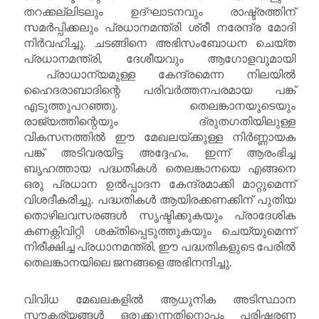
തറക്കല്ലിടലും ഉദ്ഘാടനവും രാഷ്ട്രത്തിന്
സമർപ്പിക്കലും പ്രധാനമന്ത്രി ശ്രീ നരേന്ദ്ര മോദി
നിർവഹിച്ചു. ചടങ്ങിനെ അഭിസംബോധന ചെയ്ത
പ്രധാനമന്ത്രി, ദേശീയവും ആഗോളവുമായി
പ്രാധാന്യമുള്ള കേന്ദ്രമെന്ന നിലയിൽ
ഹൈദരാബാദിന്റെ പരിവർത്തനപരമായ പങ്ക്
എടുത്തുപറഞ്ഞു. തെലങ്കാനയുടെയും
രാജ്യത്തിന്റെയും ദ്രുതഗതിയിലുള്ള
വികസനത്തിൽ ഈ മേഖലയ്ക്കുള്ള നിർണ്ണായക
പങ്ക് അടിവരയിട്ട അദ്ദേഹം, ഇന്ന് ആരംഭിച്ച
ബൃഹത്തായ പദ്ധതികൾ തെലങ്കാനയെ എങ്ങനെ
ഒരു പ്രധാന ഉൽപ്പാദന കേന്ദ്രമാക്കി മാറ്റുമെന്ന്
വിശദീകരിച്ചു. പദ്ധതികൾ ആയിരക്കണക്കിന് പുതിയ
തൊഴിലവസരങ്ങൾ സൃഷ്ടിക്കുകയും പ്രാദേശിക
കണക്റ്റിവിറ്റി ശക്തിപ്പെടുത്തുകയും ചെയ്യുമെന്ന്
നിരീക്ഷിച്ച പ്രധാനമന്ത്രി, ഈ പദ്ധതികളുടെ പേരിൽ
തെലങ്കാനയിലെ ജനങ്ങളെ അഭിനന്ദിച്ചു.
വിവിധ മേഖലകളിൽ ആധുനിക അടിസ്ഥാന
സൗകര്യങ്ങൾ ഒരുക്കുന്നതിനൊപ്പം പരിഷ്കരണ