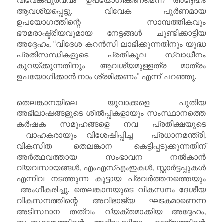
ആവശ്യപ്പെട്ടു. വിവേക പൂർണമായ
ഉപയോഗത്തിന്റെ സാമ്പത്തികവും
ഭൗമരാഷ്ട്രീയവുമായ നേട്ടങ്ങൾ ചൂണ്ടിക്കാട്ടിയ
അദ്ദേഹം, “വിദേശ കറൻസി ലാഭിക്കുന്നതിനും യുദ്ധ
പ്രതിസന്ധികളുടെ പ്രതികൂല സ്വാധീനം
കുറയ്ക്കുന്നതിനും ആവശ്യമുള്ളത്ര മാത്രം
ഉപയോഗിക്കാൻ നാം ശ്രമിക്കണം” എന്ന് പറഞ്ഞു.
തെലങ്കാനയിലെ യുവാക്കളെ പുതിയ
അഭിലാഷങ്ങളുടെ ശിൽപ്പികളായും സംസ്ഥാനത്തെ
കർഷക സമൂഹങ്ങളെ നവ പ്രതീക്ഷയുടെ
വാഹകരായും വിശേഷിപ്പിച്ച പ്രധാനമന്ത്രി,
വികസിത തെലങ്കാന കെട്ടിപ്പടുക്കുന്നതിന്
അർത്ഥവത്തായ സംഭാവന നൽകാൻ
വ്യവസായങ്ങൾ, എംഎസ്എംഇകൾ, സ്റ്റാർട്ടപ്പുകൾ
എന്നിവ നടത്തുന്ന കൂട്ടായ പ്രവർത്തനത്തെയും
അംഗീകരിച്ചു. തെലങ്കാനയുടെ വികസനം ദേശീയ
വികസനത്തിന്റെ അവിഭാജ്യ ഘടകമാണെന്ന
അടിസ്ഥാന തത്വം വ്യക്തമാക്കിയ അദ്ദേഹം,
സംസ്ഥാനത്തിന്റെ അഭിവൃദ്ധിയും രാജ്യത്തിന്റെ