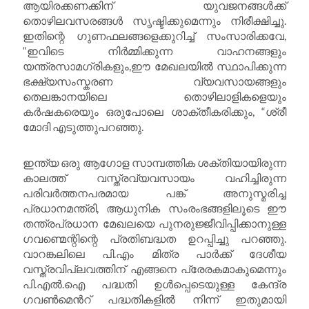
ആയിരക്കണക്കിന് യുവജനങ്ങൾക്ക്‌
തൊഴിലവസരങ്ങൾ സൃഷ്ടിക്കുമെന്നും നിരീക്ഷിച്ചു.
ഇതിന്റെ ഗുണഫലങ്ങളെക്കുറിച്ച് സംസാരിക്കവേ,
“ഇവിടെ നിർമ്മിക്കുന്ന വാഹനങ്ങളും
യന്ത്രസാമഗ്രികളും,ഈ മേഖലയിൽ സ്ഥാപിക്കുന്ന
ഭക്ഷ്യസംസ്കരണ വ്യവസായങ്ങളും
തെലങ്കാനയിലെ തൊഴിലാളികളെയും
കർഷകരെയും ഒരുപോലെ ശാക്തീകരിക്കും, “ശ്രീ
മോദി എടുത്തുപറഞ്ഞു.
ഇന്ത്യ ഒരു ആഗോള സാമ്പത്തിക ശക്തിയായിരുന്ന
കാലത്ത് വസ്ത്രവ്യവസായം വഹിച്ചിരുന്ന
പരിവർത്തനപരമായ പങ്ക് അനുസ്മരിച്ച
പ്രധാനമന്ത്രി, ആധുനിക സംരംഭങ്ങളിലൂടെ ഈ
തന്ത്രപ്രധാന മേഖലയെ പുനരുജ്ജീവിപ്പിക്കാനുള്ള
ഗവണ്മെന്റിന്റെ പ്രതിബദ്ധത ഉറപ്പിച്ചു പറഞ്ഞു.
വാറങ്കലിലെ പി.എം മിത്ര പാർക്ക് ദേശീയ
വസ്ത്രവിപ്ലവത്തിന് എങ്ങനെ പ്രേരകമാകുമെന്നും
പി.എൽ.ഐ പദ്ധതി ഉൾപ്പെടെയുള്ള കേന്ദ്ര
ഗവൺമെൻറ് പദ്ധതികളിൽ നിന്ന് ഇതുമായി