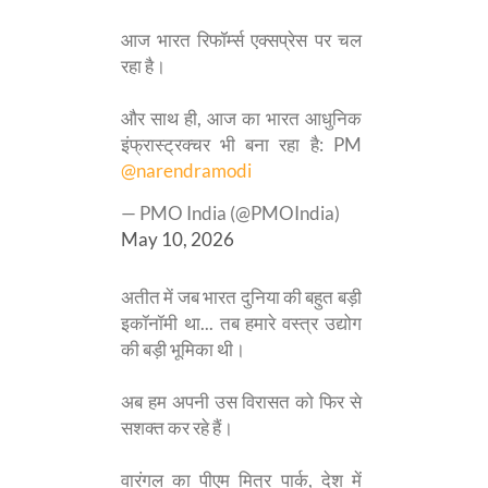
आज भारत रिफॉर्म्स एक्सप्रेस पर चल
रहा है।
और साथ ही, आज का भारत आधुनिक
इंफ्रास्ट्रक्चर भी बना रहा है: PM
@narendramodi
— PMO India (@PMOIndia)
May 10, 2026
अतीत में जब भारत दुनिया की बहुत बड़ी
इकॉनॉमी था... तब हमारे वस्त्र उद्योग
की बड़ी भूमिका थी।
अब हम अपनी उस विरासत को फिर से
सशक्त कर रहे हैं।
वारंगल का पीएम मित्र पार्क, देश में