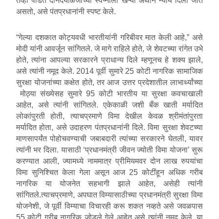
तेव्हा पंडित दीनदयाळजींच्या स्वप्नाला खऱ्या अर्थाने न्याय दिला जात
असतो, असे पंतप्रधानांनी स्पष्ट केले.
“गेल्या दशकात कोट्यवधी भारतीयांनी गरिबीवर मात केली आहे,” असे
मोदी यांनी आवर्जून सांगितले. जे मागे राहिले होते, जे शेवटच्या रांगेत उभे
होते, त्यांना आपल्या सरकारने प्राधान्य दिले म्हणूनच हे शक्य झाले,
असे त्यांनी नमूद केले. 2014 पूर्वी सुमारे 25 कोटी नागरिक सामाजिक
सुरक्षा योजनांच्या कक्षेत होते, तर आज उत्तर प्रदेशातील लाभार्थ्यांच्या
मोठ्या संख्येसह सुमारे 95 कोटी भारतीय या सुरक्षा कवचाखाली
आहेत, असे त्यांनी सांगितले. एकेकाळी जशी बँक खाती मर्यादित
लोकांपुरती होती, त्याचप्रमाणे विमा देखील केवळ श्रीमंतांपुरता
मर्यादित होता, असे उदाहरण पंतप्रधानांनी दिले. विमा सुरक्षा शेवटच्या
माणसापर्यंत पोहोचवण्याची जबाबदारी त्यांच्या सरकारने घेतली, यावर
त्यांनी भर दिला. यासाठी ‘प्रधानमंत्री जीवन ज्योती विमा योजना’ सुरू
करण्यात आली, ज्यामध्ये नाममात्र प्रीमियमवर दोन लाख रुपयांचा
विमा सुनिश्चित केला गेला असून आज 25 कोटींहून अधिक गरीब
नागरिक या योजनेत सहभागी झाले आहेत, असेही त्यांनी
सांगितले.त्याचप्रमाणे, अपघात विम्यासाठीच्या प्रधानमंत्री सुरक्षा विमा
योजनेशी, जे पूर्वी विम्याचा विचारही करू शकत नव्हते असे जवळपास
55 कोटी गरीब नागरिक जोडले गेले आहेत असे त्यांनी नमूद केले. या