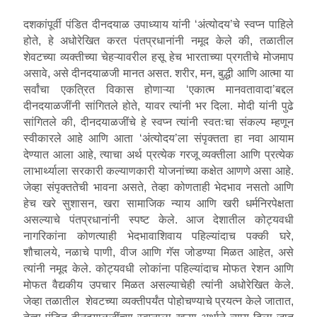
दशकांपूर्वी पंडित दीनदयाळ उपाध्याय यांनी ‘अंत्योदय’चे स्वप्न पाहिले
होते, हे अधोरेखित करत पंतप्रधानांनी नमूद केले की, तळातील
शेवटच्या व्यक्तीच्या चेहऱ्यावरील हसू हेच भारताच्या प्रगतीचे मोजमाप
असावे, असे दीनदयाळजी मानत असत. शरीर, मन, बुद्धी आणि आत्मा या
सर्वांचा एकत्रित विकास होणाऱ्या ‘एकात्म मानवतावादा’बद्दल
दीनदयाळजींनी सांगितले होते, यावर त्यांनी भर दिला. मोदी यांनी पुढे
सांगितले की, दीनदयाळजींचे हे स्वप्न त्यांनी स्वतःचा संकल्प म्हणून
स्वीकारले आहे आणि आता ‘अंत्योदय’ला संपृक्तता हा नवा आयाम
देण्यात आला आहे, त्याचा अर्थ प्रत्येक गरजू व्यक्तीला आणि प्रत्येक
लाभार्थ्याला सरकारी कल्याणकारी योजनांच्या कक्षेत आणणे असा आहे.
जेव्हा संपृक्ततेची भावना असते, तेव्हा कोणताही भेदभाव नसतो आणि
हेच खरे सुशासन, खरा सामाजिक न्याय आणि खरी धर्मनिरपेक्षता
असल्याचे पंतप्रधानांनी स्पष्ट केले. आज देशातील कोट्यवधी
नागरिकांना कोणत्याही भेदभावाशिवाय पहिल्यांदाच पक्की घरे,
शौचालये, नळाचे पाणी, वीज आणि गॅस जोडण्या मिळत आहेत, असे
त्यांनी नमूद केले. कोट्यवधी लोकांना पहिल्यांदाच मोफत रेशन आणि
मोफत वैद्यकीय उपचार मिळत असल्याचेही त्यांनी अधोरेखित केले.
जेव्हा तळातील शेवटच्या व्यक्तीपर्यंत पोहोचण्याचे प्रयत्न केले जातात,