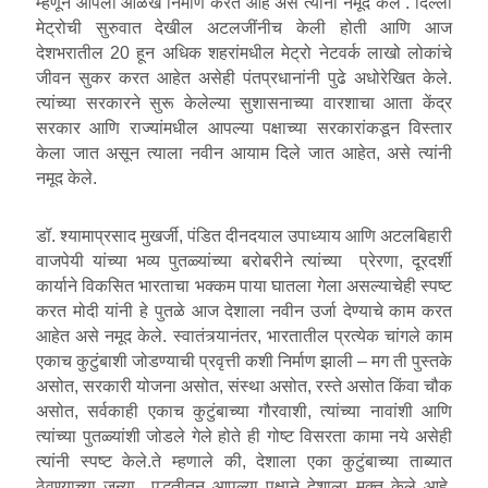
म्हणून आपली ओळख निर्माण करत आहे असे त्यांनी नमूद केले . दिल्ली
मेट्रोची सुरुवात देखील अटलजींनीच केली होती आणि आज
देशभरातील 20 हून अधिक शहरांमधील मेट्रो नेटवर्क लाखो लोकांचे
जीवन सुकर करत आहेत असेही पंतप्रधानांनी पुढे अधोरेखित केले.
त्यांच्या सरकारने सुरू केलेल्या सुशासनाच्या वारशाचा आता केंद्र
सरकार आणि राज्यांमधील आपल्या पक्षाच्या सरकारांकडून विस्तार
केला जात असून त्याला नवीन आयाम दिले जात आहेत, असे त्यांनी
नमूद केले.
डॉ. श्यामाप्रसाद मुखर्जी, पंडित दीनदयाल उपाध्याय आणि अटलबिहारी
वाजपेयी यांच्या भव्य पुतळ्यांच्या बरोबरीने त्यांच्या प्रेरणा, दूरदर्शी
कार्याने विकसित भारताचा भक्कम पाया घातला गेला असल्याचेही स्पष्ट
करत मोदी यांनी हे पुतळे आज देशाला नवीन उर्जा देण्याचे काम करत
आहेत असे नमूद केले. स्वातंत्र्यानंतर, भारतातील प्रत्येक चांगले काम
एकाच कुटुंबाशी जोडण्याची प्रवृत्ती कशी निर्माण झाली – मग ती पुस्तके
असोत, सरकारी योजना असोत, संस्था असोत, रस्ते असोत किंवा चौक
असोत, सर्वकाही एकाच कुटुंबाच्या गौरवाशी, त्यांच्या नावांशी आणि
त्यांच्या पुतळ्यांशी जोडले गेले होते ही गोष्ट विसरता कामा नये असेही
त्यांनी स्पष्ट केले.ते म्हणाले की, देशाला एका कुटुंबाच्या ताब्यात
ठेवण्याच्या जुन्या पद्धतीतून आपल्या पक्षाने देशाला मुक्त केले आहे.