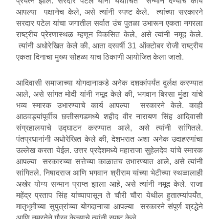
प्रयत्न झाले. सरदार पटेल यांना यथोचित सन्मान देण्याचे कार्य
आपल्या पक्षानेच केले, असे त्यांनी स्पष्ट केले. त्यांच्या सरकारने
सरदार पटेल यांचा जगातील सर्वात उंच पुतळा उभारून एकता नगरला
राष्ट्रीय प्रेरणास्थळ म्हणून विकसित केले, असे त्यांनी नमूद केले.
त्यांनी अधोरेखित केले की, आता दरवर्षी 31 ऑक्टोबर रोजी राष्ट्रीय
एकता दिनाचा मुख्य सोहळा याच ठिकाणी आयोजित केला जातो.
आदिवासी समाजाच्या योगदानाकडे अनेक दशकांपर्यंत दुर्लक्ष करण्यात
आले, असे सांगत मोदी यांनी नमूद केले की, भगवान बिरसा मुंडा यांचे
भव्य स्मारक उभारण्याचे कार्य आपल्या सरकारने केले. काही
आठवड्यांपूर्वीच छत्तीसगडमध्ये शहीद वीर नारायण सिंह आदिवासी
संग्रहालयाचे उद्घाटन करण्यात आले, असे त्यांनी सांगितले.
पंतप्रधानांनी अधोरेखित केले की, देशभरात अशा अनेक उदाहरणांचा
उल्लेख करता येईल. उत्तर प्रदेशमध्ये महाराजा सुहेलदेव यांचे स्मारक
आपल्या सरकारच्या सत्तेच्या काळातच उभारण्यात आले, असे त्यांनी
सांगितले. निषादराज आणि भगवान श्रीराम यांच्या भेटीच्या स्थळालाही
अखेर योग्य सन्मान प्राप्त झाला आहे, असे त्यांनी नमूद केले. राजा
महेंद्र प्रताप सिंह यांच्यापासून ते चौरी चौरा येथील हुतात्म्यांपर्यंत,
मातृभूमीच्या सुपुत्रांच्या योगदानाचा आपल्या सरकारने संपूर्ण श्रद्धेने
आणि नम्रतेने गौरव केल्याचे त्यांनी स्पष्ट केले.